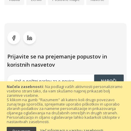
Prijavite se na prejemanje popustov in
koristnih nasvetov
NAROČI
Načela zasebnosti:
Na podlagi vaših aktivnosti personaliziramo
vsebino strani tako, da vam skušamo najprej prikazati bolj
zanimive vsebine.
S klikom na gumb "Razumem" ali katero koli drugo povezavo
zunaj tega sporočila, sprejemate uporabo piškotkov in uporabo
zbranih podatkov za namene personalizacije in prikazovanja
ciljanega oglaševanja na družabnih omrežjih in drugih straneh.
Personalizacijo in ciljano oglaševanje lahko kadarkoli izklopite v
nastavitvah zasebnosti.
Vse pravice pridržane 300dpi.com © 2021 |
Splošni pogoji poslovanja
Več informacij o varstvu zasebnosti
Razumem