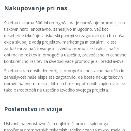
Nakupovanje pri nas
Spletna tiskarna 300dpi omogoča, da je naročanje promocijskih
tiskovin hitro, enostavno, zanesljivo in ugodno. Več kot
desetletne izkušnje v tiskarski panogi so zagotovilo, da bo naša
ekipa skupaj z vodji projektov, marketinga in ostalimi, ki ste
zadolženi za načrtovanje in izvedbo promocijskih akcij, našla
optimalno rešitev in omogočila uspešno, pravočasno in cenovno
konkurenčno rešitev za izvedbo vaše promocije ali predstavitve.
Spletna stran novih dimenzij, ki omogoča enostavno naročilo in
zanesljivost naše ekipe sta zagotovilo, da boste nakup tiskovin
opravili na enem mestu, hitro in brez nepotrebnih zapletov ter se
tako osredotočili na uspešno izvedbo svojega projekta.
Poslanstvo in vizija
Ustvariti najenostavnejši in najhitrejši proces spletnega
naročanja promocijskih tiskarskih izdelkov za vsa mikro, mala in