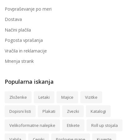
Povpraševanje po meri
Dostava
Načini plačila
Pogosta vprašanja
Vračila in reklamacije
Mnenja strank
Popularna iskanja
Zloženke
Letaki
Majice
Vizitke
Dopisni listi
Plakati
Zvezki
Katalogi
Velikoformatne nalepke
Etikete
Roll up stojala
Vabila
Ceniki
Poslovne mape
Kuverte