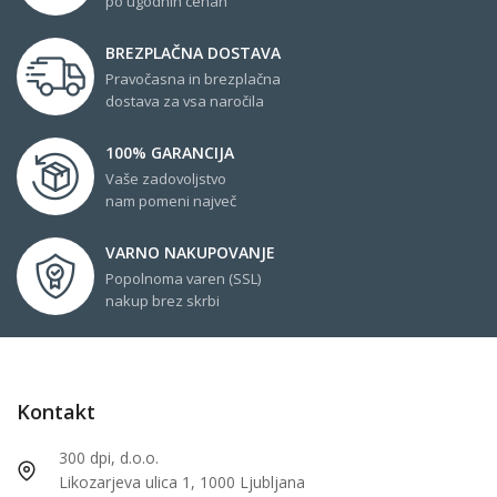
po ugodnih cenah
BREZPLAČNA DOSTAVA
Pravočasna in brezplačna
dostava za vsa naročila
100% GARANCIJA
Vaše zadovoljstvo
nam pomeni največ
VARNO NAKUPOVANJE
Popolnoma varen (SSL)
nakup brez skrbi
Kontakt
300 dpi, d.o.o.
Likozarjeva ulica 1, 1000 Ljubljana