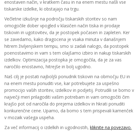
enostaven način, v kratkem času in na enem mestu našli vse
tiskarske izdelke, ki obstajajo na trgu.
Večletne izkušnje na področju tiskarskih storitev so nam
omogočile dober vpogled v klasičen način tiska in prodaje
tiskovin in ugotovitev, da je postopek počasen in zapleten. Ker
se zavedamo, kako dragocena je vsaka minuta v današnjem
hitrem življenjskem tempu, smo si zadali nalogo, da postopek
poenostavimo in vam s tem olajšamo izbiro in nakup tiskarskih
izdelkov. Optimizacija postopka je omogočila, da je za vas
naročilo enostavno, hitrejše in bolj ugodno.
Naš cilj je postati najboljši ponudnik tiskovin na območju EU in
na enem mestu ponuditi vse, kar potrebujete za uspešno
promocijo vaših storitev, izdelkov in podjetij. Potrudili se bomo v
največji meri prilagoditi vašim potrebam in vam omogočiti čim
krajšo pot od naročila do prejema izdelkov in hkrati ponuditi
konkurenčne cene. Upamo, da bomo s tem prispevali kamenček
v mozaik vašega uspeha.
Za več informacij o izdelkih in ugodnostih,
kliknite na povezavo.