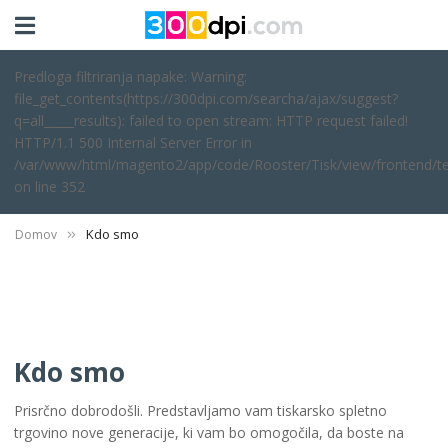
Predloga filtriranja napake: Warning:
file_get_contents(https://300dpi.com/searcha/ajax/suggest?
q=all_____results): failed to open stream: HTTP request failed!
HTTP/1.1 500 Internal Server Error in
/var/www/html/magento2/app/code/Rooster/Tisk/view/frontend/te
on line 352
Kdo smo
Domov
Kdo smo
Prisrčno dobrodošli. Predstavljamo vam tiskarsko spletno
trgovino nove generacije, ki vam bo omogočila, da boste na