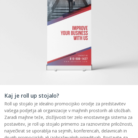
Kaj je roll up stojalo?
Roll up stojalo je idealno promocijsko orodje za predstavitev
vašega podjetja ali organizacije v majhnih prostorih ali izložbah.
Zaradi majhne teže, zložljivosti ter zelo enostavnega sistema za
postavitev, je roll up stojalo primerno za raznovrstne priložnosti,
največkrat se uporablja na sejmih, konferencah, delavnicah in
drugih promocijskih ali izobraževalnih prireditvah. Postavite ga