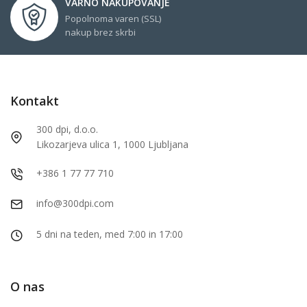
VARNO NAKUPOVANJE
Popolnoma varen (SSL)
nakup brez skrbi
Kontakt
300 dpi, d.o.o.
Likozarjeva ulica 1, 1000 Ljubljana
+386 1 77 77 710
info@300dpi.com
5 dni na teden, med 7:00 in 17:00
O nas