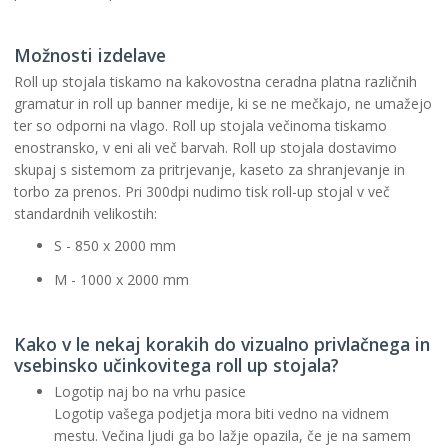
Možnosti izdelave
Roll up stojala tiskamo na kakovostna ceradna platna različnih
gramatur in roll up banner medije, ki se ne mečkajo, ne umažejo
ter so odporni na vlago. Roll up stojala večinoma tiskamo
enostransko, v eni ali več barvah. Roll up stojala dostavimo
skupaj s sistemom za pritrjevanje, kaseto za shranjevanje in
torbo za prenos. Pri 300dpi nudimo tisk roll-up stojal v več
standardnih velikostih:
S - 850 x 2000 mm
M - 1000 x 2000 mm
Kako v le nekaj korakih do vizualno privlačnega in
vsebinsko učinkovitega roll up stojala?
Logotip naj bo na vrhu pasice
Logotip vašega podjetja mora biti vedno na vidnem
mestu. Večina ljudi ga bo lažje opazila, če je na samem