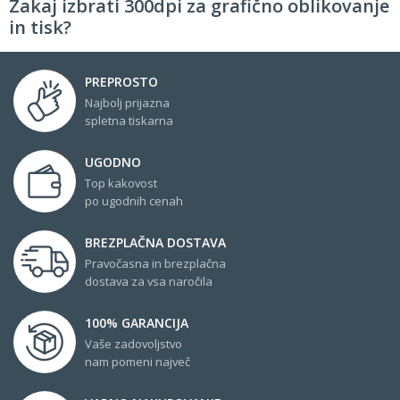
Zakaj izbrati 300dpi za grafično oblikovanje
in tisk?
PREPROSTO
Najbolj prijazna
spletna tiskarna
UGODNO
Top kakovost
po ugodnih cenah
BREZPLAČNA DOSTAVA
Pravočasna in brezplačna
dostava za vsa naročila
100% GARANCIJA
Vaše zadovoljstvo
nam pomeni največ