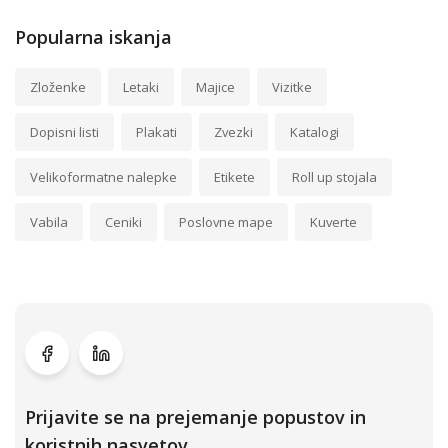
Popularna iskanja
Zloženke
Letaki
Majice
Vizitke
Dopisni listi
Plakati
Zvezki
Katalogi
Velikoformatne nalepke
Etikete
Roll up stojala
Vabila
Ceniki
Poslovne mape
Kuverte
Prijavite se na prejemanje popustov in
koristnih nasvetov