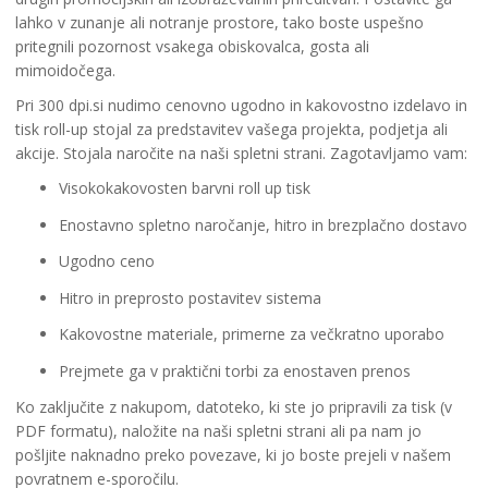
lahko v zunanje ali notranje prostore, tako boste uspešno
pritegnili pozornost vsakega obiskovalca, gosta ali
mimoidočega.
Pri 300 dpi.si nudimo cenovno ugodno in kakovostno izdelavo in
tisk roll-up stojal za predstavitev vašega projekta, podjetja ali
akcije. Stojala naročite na naši spletni strani. Zagotavljamo vam:
Visokokakovosten barvni roll up tisk
Enostavno spletno naročanje, hitro in brezplačno dostavo
Ugodno ceno
Hitro in preprosto postavitev sistema
Kakovostne materiale, primerne za večkratno uporabo
Prejmete ga v praktični torbi za enostaven prenos
Ko zaključite z nakupom, datoteko, ki ste jo pripravili za tisk (v
PDF formatu), naložite na naši spletni strani ali pa nam jo
pošljite naknadno preko povezave, ki jo boste prejeli v našem
povratnem e-sporočilu.