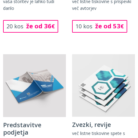
vaša storitev je lahko tudi
več listne tiskovine s prispevki
darilo
več avtorjev
že od 36
že od 53
20 kos
€
10 kos
€
Zvezki, revije
Predstavitve
podjetja
več listne tiskovine spete s