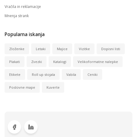
Vračila in reklamacije
Mnenja strank
Popularna iskanja
Zloženke
Letaki
Majice
Vizitke
Dopisni listi
Plakati
Zvezki
Katalogi
Velikoformatne nalepke
Etikete
Roll up stojala
Vabila
Ceniki
Poslovne mape
Kuverte