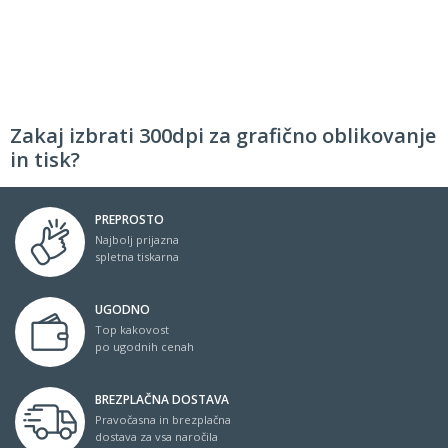
Zakaj izbrati 300dpi za grafično oblikovanje
in tisk?
PREPROSTO
Najbolj prijazna
spletna tiskarna
UGODNO
Top kakovost
po ugodnih cenah
BREZPLAČNA DOSTAVA
Pravočasna in brezplačna
dostava za vsa naročila