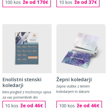
že od 170
že od 37
100 kos
€
10 kos
€
Enolistni stenski
Žepni koledarji
koledarji
žepne vizitke z letnim
koledarjem in datumi
letni pregled z možnostjo vpisa
za vas pomembnih dni
že od 46
že od 46
10 kos
€
100 kos
€