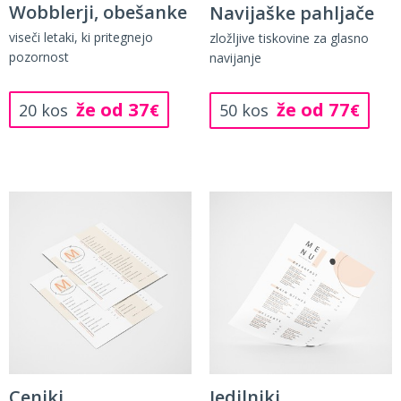
Wobblerji, obešanke
Navijaške pahljače
viseči letaki, ki pritegnejo
zložljive tiskovine za glasno
pozornost
navijanje
že od 37
že od 77
20 kos
€
50 kos
€
Ceniki
Jedilniki