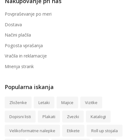
Nakupovanje pri nas
Povpraševanje po meri
Dostava
Načini plačila
Pogosta vprašanja
Vračila in reklamacije
Mnenja strank
Popularna iskanja
Zloženke
Letaki
Majice
Vizitke
Dopisni listi
Plakati
Zvezki
Katalogi
Velikoformatne nalepke
Etikete
Roll up stojala