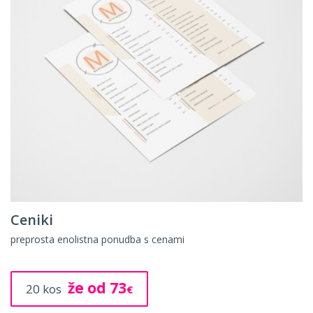
Katalogi
več listne tiskovine za predstavitev vaših izdelkov ali storitev
že od 61
10 kos
€