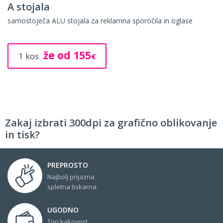
Brošure
elegantne večstranske tiskovine za predstavitev
že od 65
10 kos
€
Zakaj izbrati 300dpi za grafično oblikovanje
in tisk?
PREPROSTO
Najbolj prijazna
spletna tiskarna
UGODNO
Top kakovost