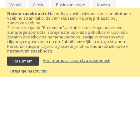
Vabila
Ceniki
Poslovne mape
Kuverte
Načela zasebnosti:
Na podlagi vaših aktivnosti personaliziramo
vsebino strani tako, da vam skušamo najprej prikazati bolj
zanimive vsebine.
S klikom na gumb "Razumem" ali katero koli drugo povezavo
zunaj tega sporočila, sprejemate uporabo piškotkov in uporabo
zbranih podatkov za namene personalizacije in prikazovanja
ciljanega oglaševanja na družabnih omrežjih in drugih straneh.
Personalizacijo in ciljano oglaševanje lahko kadarkoli izklopite v
nastavitvah zasebnosti.
Več informacij o varstvu zasebnosti
Razumem
Prijavite se na prejemanje popustov in
Urejanje nastavitev
koristnih nasvetov
NAROČI