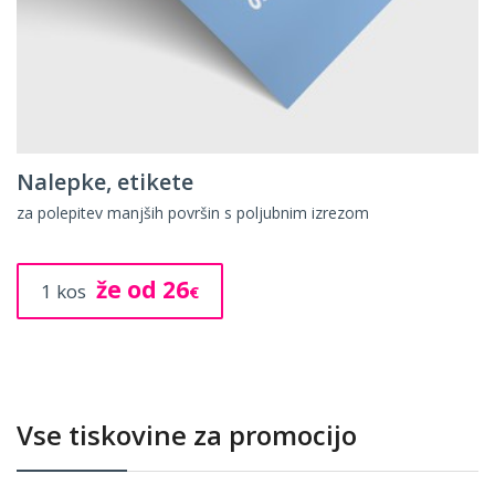
Nalepke, etikete
za polepitev manjših površin s poljubnim izrezom
že od 26
1 kos
€
Vse tiskovine za promocijo