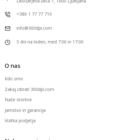
Likozarjeva ulica 1, 1000 Ljubljana
+386 1 77 77 710
info@300dpi.com
5 dni na teden, med 7:00 in 17:00
O nas
Kdo smo
Zakaj izbrati 300dpi.com
Naše storitve
Jamstvo in garancija
Vizitka podjetja