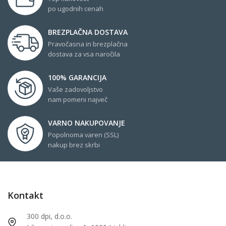
po ugodnih cenah
BREZPLAČNA DOSTAVA
Pravočasna in brezplačna
dostava za vsa naročila
100% GARANCIJA
Vaše zadovoljstvo
nam pomeni največ
VARNO NAKUPOVANJE
Popolnoma varen (SSL)
nakup brez skrbi
Kontakt
300 dpi, d.o.o.