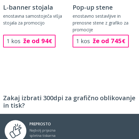
L-banner stojala
Pop-up stene
enostavna samostoječa višja
enostavno sestavljive in
stojala za promocijo
prenosne stene z grafiko za
promocije
že od 94
že od 745
1 kos
€
1 kos
€
Zakaj izbrati 300dpi za grafično oblikovanje
in tisk?
PREPROSTO
Najbolj prijazna
spletna tiskarna