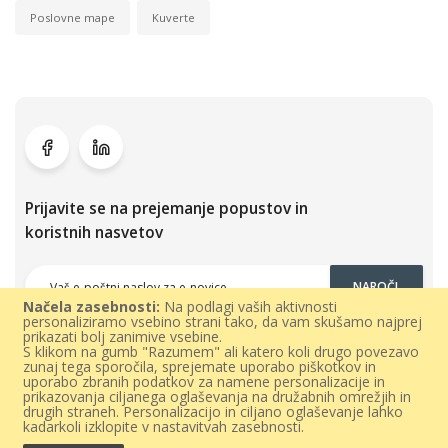
Poslovne mape
Kuverte
Prijavite se na prejemanje popustov in
koristnih nasvetov
NAROČI
Načela zasebnosti:
Na podlagi vaših aktivnosti
personaliziramo vsebino strani tako, da vam skušamo najprej
prikazati bolj zanimive vsebine.
S klikom na gumb "Razumem" ali katero koli drugo povezavo
zunaj tega sporočila, sprejemate uporabo piškotkov in
uporabo zbranih podatkov za namene personalizacije in
prikazovanja ciljanega oglaševanja na družabnih omrežjih in
drugih straneh. Personalizacijo in ciljano oglaševanje lahko
kadarkoli izklopite v nastavitvah zasebnosti.