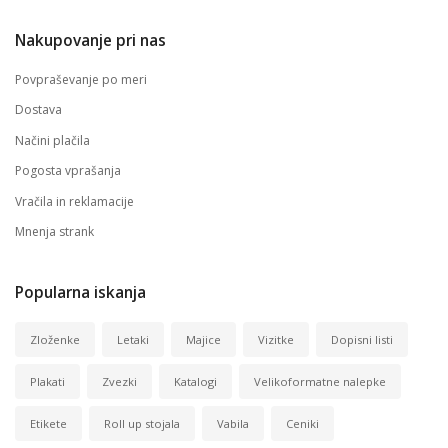
Nakupovanje pri nas
Povpraševanje po meri
Dostava
Načini plačila
Pogosta vprašanja
Vračila in reklamacije
Mnenja strank
Popularna iskanja
Zloženke
Letaki
Majice
Vizitke
Dopisni listi
Plakati
Zvezki
Katalogi
Velikoformatne nalepke
Etikete
Roll up stojala
Vabila
Ceniki