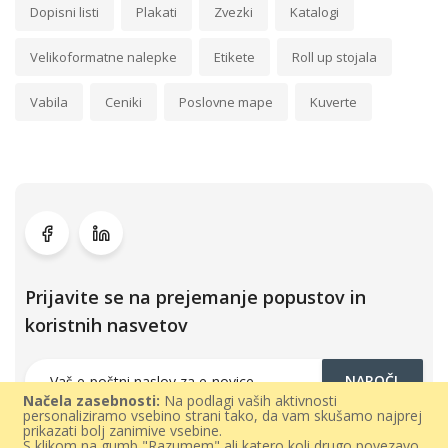
Dopisni listi
Plakati
Zvezki
Katalogi
Velikoformatne nalepke
Etikete
Roll up stojala
Vabila
Ceniki
Poslovne mape
Kuverte
Prijavite se na prejemanje popustov in
koristnih nasvetov
NAROČI
Načela zasebnosti:
Na podlagi vaših aktivnosti
personaliziramo vsebino strani tako, da vam skušamo najprej
prikazati bolj zanimive vsebine.
S klikom na gumb "Razumem" ali katero koli drugo povezavo