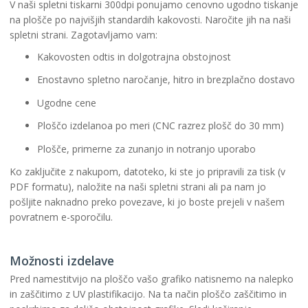
V naši spletni tiskarni 300dpi ponujamo cenovno ugodno tiskanje
na plošče po najvišjih standardih kakovosti. Naročite jih na naši
spletni strani. Zagotavljamo vam:
Kakovosten odtis in dolgotrajna obstojnost
Enostavno spletno naročanje, hitro in brezplačno dostavo
Ugodne cene
Ploščo izdelanoa po meri (CNC razrez plošč do 30 mm)
Plošče, primerne za zunanjo in notranjo uporabo
Ko zaključite z nakupom, datoteko, ki ste jo pripravili za tisk (v
PDF formatu), naložite na naši spletni strani ali pa nam jo
pošljite naknadno preko povezave, ki jo boste prejeli v našem
povratnem e-sporočilu.
Možnosti izdelave
Pred namestitvijo na ploščo vašo grafiko natisnemo na nalepko
in zaščitimo z UV plastifikacijo. Na ta način ploščo zaščitimo in