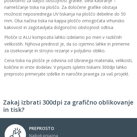
poskrbimo za daljšo obstojnost grafike. Sledi kaširanje –
nameščanje tiska na ploščo. Za določene grafike obstaja
možnost neposrednega UV tiskanja na ploščo debeline do 50
mm. Oba načina tiska na kappa ploščo omogočata vrhunsko
kakovost in zagotavljata dolgoročno obstojnost odtisa.
Plošče iz ALU kompozita lahko izdelamo po meri v različnih
velikostih. Njihova prednost je, da so izjemno lahke in primerne
za izsekovanje in strojno rezanje v poljubno obliko.
Cena tiska na plošče je odvisna od izbranega materiala, velikosti,
količine in vrste dodelav. V prijazni spletni tiskarni 300dpi lahko
preprosto primerjate izdelke in naročite pravega za vaš projekt.
Zakaj izbrati 300dpi za grafično oblikovanje
in tisk?
PREPROSTO
Najbolj prijazna