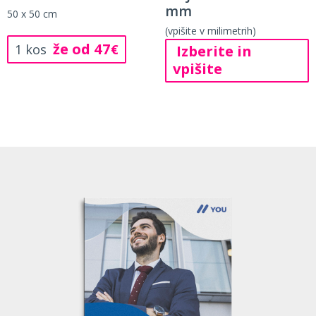
mm
50 x 50 cm
(vpišite v milimetrih)
že od 47
1 kos
€
Izberite in
vpišite