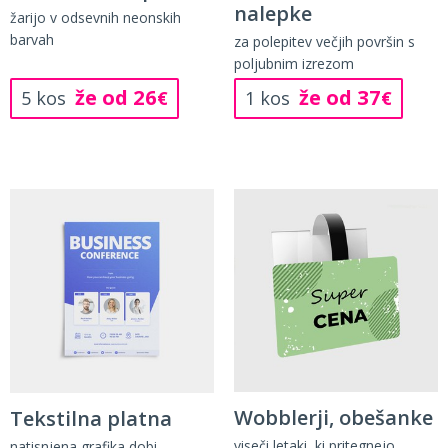
nalepke
žarijo v odsevnih neonskih
barvah
za polepitev večjih površin s
poljubnim izrezom
že od 26
že od 37
5 kos
€
1 kos
€
Wobblerji, obešanke
Tekstilna platna
viseči letaki, ki pritegnejo
natisnjena grafika dobi