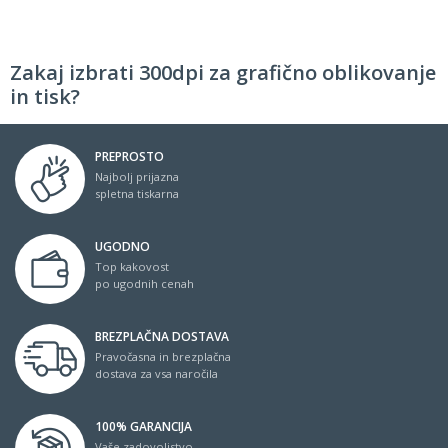
Zakaj izbrati 300dpi za grafično oblikovanje
in tisk?
PREPROSTO
Najbolj prijazna
spletna tiskarna
UGODNO
Top kakovost
po ugodnih cenah
BREZPLAČNA DOSTAVA
Pravočasna in brezplačna
dostava za vsa naročila
100% GARANCIJA
Vaše zadovoljstvo