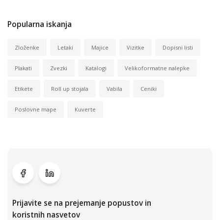
Popularna iskanja
Zloženke
Letaki
Majice
Vizitke
Dopisni listi
Plakati
Zvezki
Katalogi
Velikoformatne nalepke
Etikete
Roll up stojala
Vabila
Ceniki
Poslovne mape
Kuverte
Prijavite se na prejemanje popustov in
koristnih nasvetov