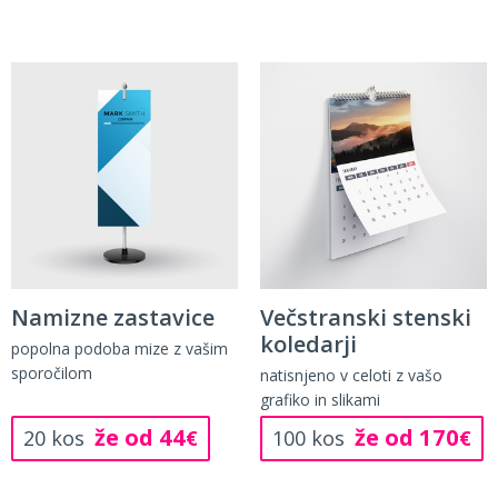
Namizne zastavice
Večstranski stenski
koledarji
popolna podoba mize z vašim
sporočilom
natisnjeno v celoti z vašo
grafiko in slikami
že od 44
že od 170
20 kos
€
100 kos
€