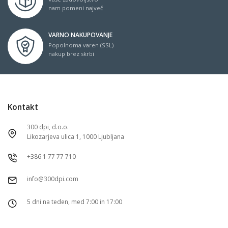
nam pomeni največ
VARNO NAKUPOVANJE
Popolnoma varen (SSL)
nakup brez skrbi
Kontakt
300 dpi, d.o.o.
Likozarjeva ulica 1, 1000 Ljubljana
+386 1 77 77 710
info@300dpi.com
5 dni na teden, med 7:00 in 17:00