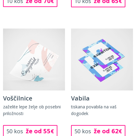
že od 70
že od 65
10 kos
€
10 kos
€
Voščilnice
Vabila
zaželite lepe želje ob posebni
tiskana povabila na vaš
priložnosti
dogodek
že od 55
že od 62
50 kos
€
50 kos
€