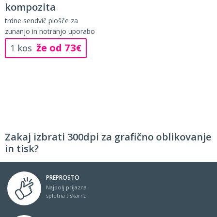
kompozita
trdne sendvič plošče za
zunanjo in notranjo uporabo
že od 73
1 kos
€
Zakaj izbrati 300dpi za grafično oblikovanje
in tisk?
PREPROSTO
Najbolj prijazna
spletna tiskarna