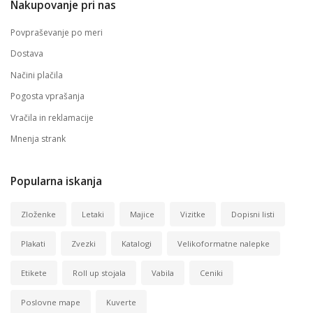
Nakupovanje pri nas
Povpraševanje po meri
Dostava
Načini plačila
Pogosta vprašanja
Vračila in reklamacije
Mnenja strank
Popularna iskanja
Zloženke
Letaki
Majice
Vizitke
Dopisni listi
Plakati
Zvezki
Katalogi
Velikoformatne nalepke
Etikete
Roll up stojala
Vabila
Ceniki
Poslovne mape
Kuverte