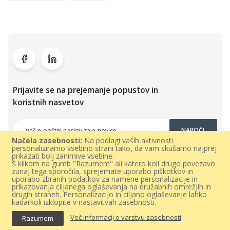
Prijavite se na prejemanje popustov in
koristnih nasvetov
NAROČI
Načela zasebnosti:
Na podlagi vaših aktivnosti
personaliziramo vsebino strani tako, da vam skušamo najprej
prikazati bolj zanimive vsebine.
S klikom na gumb "Razumem" ali katero koli drugo povezavo
zunaj tega sporočila, sprejemate uporabo piškotkov in
uporabo zbranih podatkov za namene personalizacije in
prikazovanja ciljanega oglaševanja na družabnih omrežjih in
drugih straneh. Personalizacijo in ciljano oglaševanje lahko
kadarkoli izklopite v nastavitvah zasebnosti.
Vse pravice pridržane 300dpi.com © 2021 |
Splošni pogoji poslovanja
Več informacij o varstvu zasebnosti
Razumem
|
Varovanje podatkov