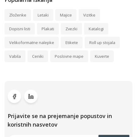
Zloženke
Letaki
Majice
Vizitke
Dopisni listi
Plakati
Zvezki
Katalogi
Velikoformatne nalepke
Etikete
Roll up stojala
Vabila
Ceniki
Poslovne mape
Kuverte
Prijavite se na prejemanje popustov in
koristnih nasvetov