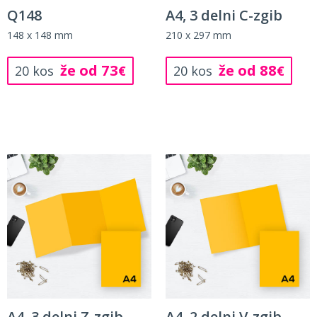
Q148
A4, 3 delni C-zgib
148 x 148 mm
210 x 297 mm
že od 73
že od 88
20 kos
€
20 kos
€
A4, 3 delni Z-zgib
A4, 2 delni V-zgib