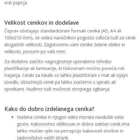
vrst papirja.
Velikost cenikov in dodelave
Čeprav obstajajo standardizirani formati cenika (A5, A4 ali
100x210 mm), se veliko naročnikov pogosto odloča tudi za cenik
drugačnih velikosti. Zagotovimo vam cenike želene oblike in
velikosti, povsem po vaši meri.
Za dodatno zaščito najpogosteje uporabimo tehniko
plastifikacije ali laminacije, ki tiskovinam močno poveča rok
trajanja. Ceniki za lokale so lahko plastificirani v mat ali sijajni
izvedbi, obsežnejši cenik pa lahko zvežemo s spiralo ali
sponkami. Nudimo tudi možnost strojnega zgibanja.
Kako do dobro izdelanega cenika?
Vsebina cenika in njegov videz morata navdušiti vaše
goste. Kakovostno oblikovan in dobro izdelan cenik ima
lahko močan vpliv na percepcijo kakovosti storitve in
zadovoljstvo vaših strank.