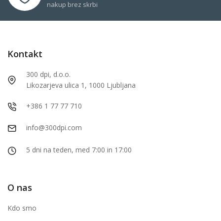
nakup brez skrbi
Kontakt
300 dpi, d.o.o.
Likozarjeva ulica 1, 1000 Ljubljana
+386 1 77 77 710
info@300dpi.com
5 dni na teden, med 7:00 in 17:00
O nas
Kdo smo