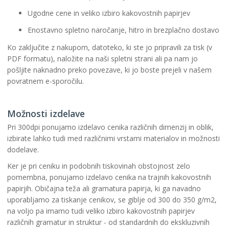
Ugodne cene in veliko izbiro kakovostnih papirjev
Enostavno spletno naročanje, hitro in brezplačno dostavo
Ko zaključite z nakupom, datoteko, ki ste jo pripravili za tisk (v
PDF formatu), naložite na naši spletni strani ali pa nam jo
pošljite naknadno preko povezave, ki jo boste prejeli v našem
povratnem e-sporočilu.
Možnosti izdelave
Pri 300dpi ponujamo izdelavo cenika različnih dimenzij in oblik,
izbirate lahko tudi med različnimi vrstami materialov in možnosti
dodelave.
Ker je pri ceniku in podobnih tiskovinah obstojnost zelo
pomembna, ponujamo izdelavo cenika na trajnih kakovostnih
papirjih. Običajna teža ali gramatura papirja, ki ga navadno
uporabljamo za tiskanje cenikov, se giblje od 300 do 350 g/m2,
na voljo pa imamo tudi veliko izbiro kakovostnih papirjev
različnih gramatur in struktur - od standardnih do ekskluzivnih