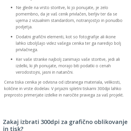
Ne glede na vrsto storitve, ki jo ponujate, je zelo
pomembno, da je vaš cenik privlačen, berljiv ter da se
ujema z vizualnim standardom, notranjostjo in ponudbo
podjetja.
Dodatni grafični elementi, kot so fotografije ali ikone
lahko izboljšajo videz vašega cenika ter ga naredijo bolj
privlačnega.
Ker vaše stranke najbolj zanimajo vaše storitve, jedi ali
izdelki, ki jih ponujate, morajo biti podatki o cenah
verodostojni, jasni in natančni.
Cena tiska cenika je odvisna od izbranega materiala, velikosti,
količine in vrste dodelav. V prijazni spletni tiskarni 300dpi lahko
preprosto primerjate izdelke in naročite pravega za vaš projekt.
Zakaj izbrati 300dpi za grafično oblikovanje
in tisk?