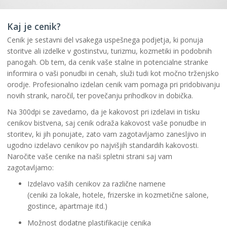
Kaj je cenik?
Cenik je sestavni del vsakega uspešnega podjetja, ki ponuja
storitve ali izdelke v gostinstvu, turizmu, kozmetiki in podobnih
panogah. Ob tem, da cenik vaše stalne in potencialne stranke
informira o vaši ponudbi in cenah, služi tudi kot močno trženjsko
orodje. Profesionalno izdelan cenik vam pomaga pri pridobivanju
novih strank, naročil, ter povečanju prihodkov in dobička.
Na 300dpi se zavedamo, da je kakovost pri izdelavi in tisku
cenikov bistvena, saj cenik odraža kakovost vaše ponudbe in
storitev, ki jih ponujate, zato vam zagotavljamo zanesljivo in
ugodno izdelavo cenikov po najvišjih standardih kakovosti.
Naročite vaše cenike na naši spletni strani saj vam
zagotavljamo:
Izdelavo vaših cenikov za različne namene
(ceniki za lokale, hotele, frizerske in kozmetične salone,
gostince, apartmaje itd.)
Možnost dodatne plastifikacije cenika