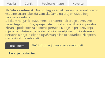
Vabila
Ceniki
Poslovne mape
Kuverte
Načela zasebnosti:
Na podlagi vaših aktivnosti personaliziramo
vsebino strani tako, da vam skušamo najprej prikazati bolj
zanimive vsebine.
S klikom na gumb "Razumem" ali katero koli drugo povezavo
zunaj tega sporočila, sprejemate uporabo piškotkov in uporabo
zbranih podatkov za namene personalizacije in prikazovanja
ciljanega oglaševanja na družabnih omrežjih in drugih straneh.
Personalizacijo in ciljano oglaševanje lahko kadarkoli izklopite v
nastavitvah zasebnosti.
Več informacij o varstvu zasebnosti
Razumem
Prijavite se na prejemanje popustov in
Urejanje nastavitev
koristnih nasvetov
NAROČI