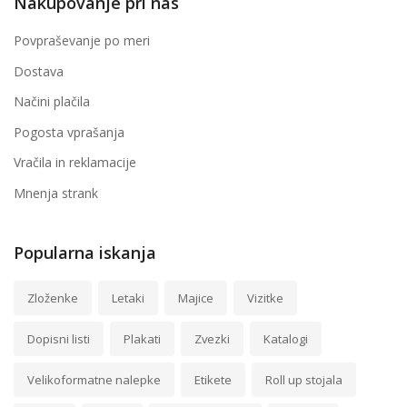
Nakupovanje pri nas
Povpraševanje po meri
Dostava
Načini plačila
Pogosta vprašanja
Vračila in reklamacije
Mnenja strank
Popularna iskanja
Zloženke
Letaki
Majice
Vizitke
Dopisni listi
Plakati
Zvezki
Katalogi
Velikoformatne nalepke
Etikete
Roll up stojala