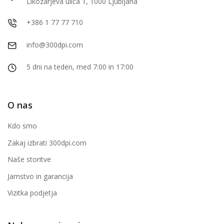
Likozarjeva ulica 1, 1000 Ljubljana
+386 1 77 77 710
info@300dpi.com
5 dni na teden, med 7:00 in 17:00
O nas
Kdo smo
Zakaj izbrati 300dpi.com
Naše storitve
Jamstvo in garancija
Vizitka podjetja