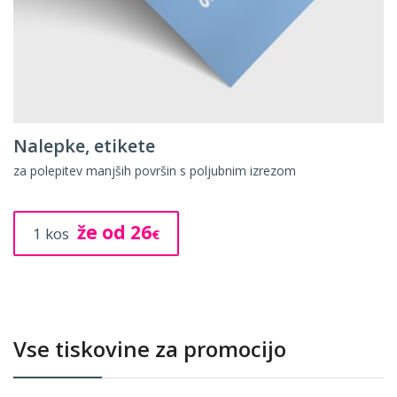
Nalepke, etikete
za polepitev manjših površin s poljubnim izrezom
že od 26
1 kos
€
Vse tiskovine za promocijo