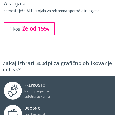
Brošure
elegantne večstranske tiskovine za predstavitev
že od 65
10 kos
€
Zakaj izbrati 300dpi za grafično oblikovanje
in tisk?
PREPROSTO
Najbolj prijazna
spletna tiskarna
UGODNO
Top kakovost