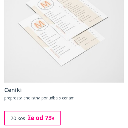
Katalogi
več listne tiskovine za predstavitev vaših izdelkov ali storitev
že od 61
10 kos
€