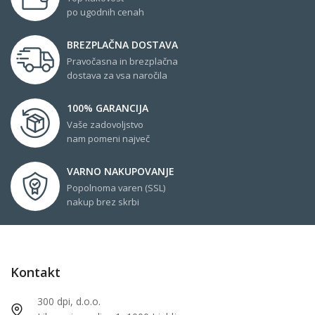
po ugodnih cenah
BREZPLAČNA DOSTAVA
Pravočasna in brezplačna
dostava za vsa naročila
100% GARANCIJA
Vaše zadovoljstvo
nam pomeni največ
VARNO NAKUPOVANJE
Popolnoma varen (SSL)
nakup brez skrbi
Kontakt
300 dpi, d.o.o.