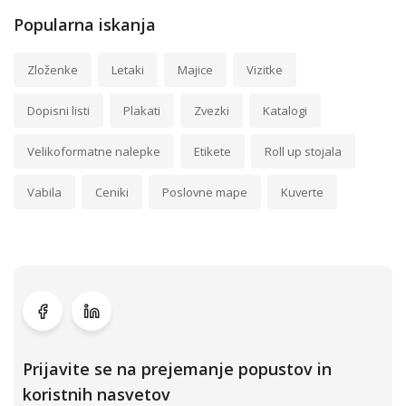
Popularna iskanja
Zloženke
Letaki
Majice
Vizitke
Dopisni listi
Plakati
Zvezki
Katalogi
Velikoformatne nalepke
Etikete
Roll up stojala
Vabila
Ceniki
Poslovne mape
Kuverte
Prijavite se na prejemanje popustov in
koristnih nasvetov