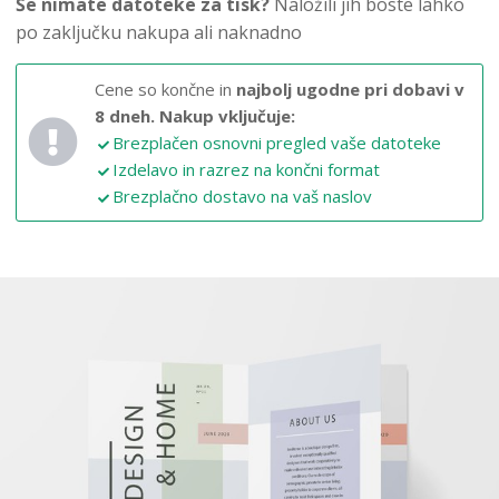
Še nimate datoteke za tisk?
Naložili jih boste lahko
po zaključku nakupa ali naknadno
Cene so končne in
najbolj ugodne pri dobavi v
8 dneh.
Nakup vključuje:
Brezplačen osnovni pregled vaše datoteke
Izdelavo in razrez na končni format
Brezplačno dostavo na vaš naslov