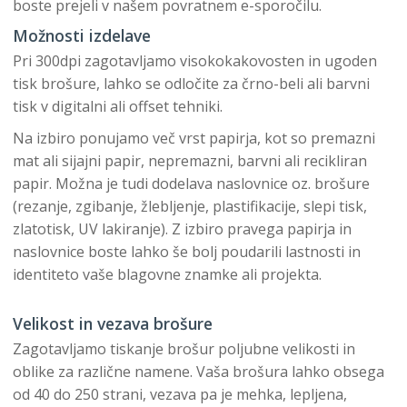
boste prejeli v našem povratnem e-sporočilu.
Možnosti izdelave
Pri 300dpi zagotavljamo visokokakovosten in ugoden
tisk brošure, lahko se odločite za črno-beli ali barvni
tisk v digitalni ali offset tehniki.
Na izbiro ponujamo več vrst papirja, kot so premazni
mat ali sijajni papir, nepremazni, barvni ali recikliran
papir. Možna je tudi dodelava naslovnice oz. brošure
(rezanje, zgibanje, žlebljenje, plastifikacije, slepi tisk,
zlatotisk, UV lakiranje). Z izbiro pravega papirja in
naslovnice boste lahko še bolj poudarili lastnosti in
identiteto vaše blagovne znamke ali projekta.
Velikost in vezava brošure
Zagotavljamo tiskanje brošur poljubne velikosti in
oblike za različne namene. Vaša brošura lahko obsega
od 40 do 250 strani, vezava pa je mehka, lepljena,