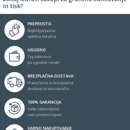
in tisk?
PREPROSTO
Najbolj prijazna
spletna tiskarna
UGODNO
Top kakovost
po ugodnih cenah
BREZPLAČNA DOSTAVA
Pravočasna in brezplačna
dostava za vsa naročila
100% GARANCIJA
Vaše zadovoljstvo
nam pomeni največ
VARNO NAKUPOVANJE