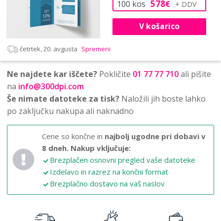
578
100
kos
€
V košarico
četrtek, 20. avgusta
Spremeni
Ne najdete kar iščete?
Pokličite
01 77 77 710
ali pišite
na
info@300dpi.com
Še nimate datoteke za tisk?
Naložili jih boste lahko
po zaključku nakupa ali naknadno
Cene so končne in
najbolj ugodne pri dobavi v
8 dneh.
Nakup vključuje:
Brezplačen osnovni pregled vaše datoteke
Izdelavo in razrez na končni format
Brezplačno dostavo na vaš naslov