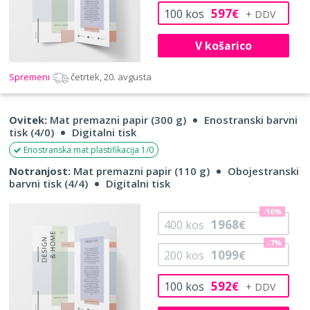
597
100
kos
€
V košarico
Spremeni
četrtek, 20. avgusta
Ovitek:
Mat premazni papir (300 g)
Enostranski barvni
tisk (4/0)
Digitalni tisk
Enostranska mat plastifikacija 1/0
Notranjost:
Mat premazni papir (110 g)
Obojestranski
barvni tisk (4/4)
Digitalni tisk
-16%
1968
400
kos
€
-7%
1099
200
kos
€
592
100
kos
€