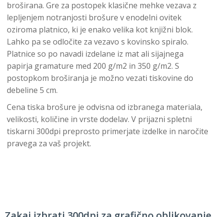
broširana. Gre za postopek klasične mehke vezava z
lepljenjem notranjosti brošure v enodelni ovitek
oziroma platnico, ki je enako velika kot knjižni blok.
Lahko pa se odločite za vezavo s kovinsko spiralo.
Platnice so po navadi izdelane iz mat ali sijajnega
papirja gramature med 200 g/m2 in 350 g/m2. S
postopkom broširanja je možno vezati tiskovine do
debeline 5 cm.
Cena tiska brošure je odvisna od izbranega materiala,
velikosti, količine in vrste dodelav. V prijazni spletni
tiskarni 300dpi preprosto primerjate izdelke in naročite
pravega za vaš projekt.
Zakaj izbrati 300dpi za grafično oblikovanje