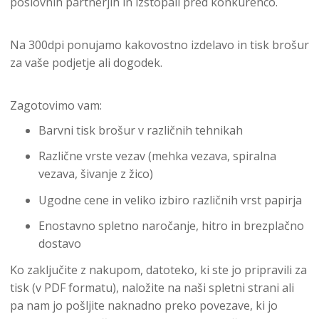
poslovnih partnerjih in izstopali pred konkurenco.
Na 300dpi ponujamo kakovostno izdelavo in tisk brošur
za vaše podjetje ali dogodek.
Zagotovimo vam:
Barvni tisk brošur v različnih tehnikah
Različne vrste vezav (mehka vezava, spiralna
vezava, šivanje z žico)
Ugodne cene in veliko izbiro različnih vrst papirja
Enostavno spletno naročanje, hitro in brezplačno
dostavo
Ko zaključite z nakupom, datoteko, ki ste jo pripravili za
tisk (v PDF formatu), naložite na naši spletni strani ali
pa nam jo pošljite naknadno preko povezave, ki jo