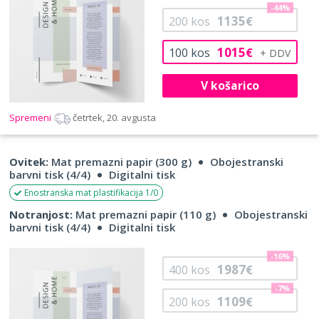
-44%
1135
200
kos
€
1015
100
kos
€
V košarico
Spremeni
četrtek, 20. avgusta
Ovitek:
Mat premazni papir (300 g)
Obojestranski
barvni tisk (4/4)
Digitalni tisk
Enostranska mat plastifikacija 1/0
Notranjost:
Mat premazni papir (110 g)
Obojestranski
barvni tisk (4/4)
Digitalni tisk
-16%
1987
400
kos
€
-7%
1109
200
kos
€