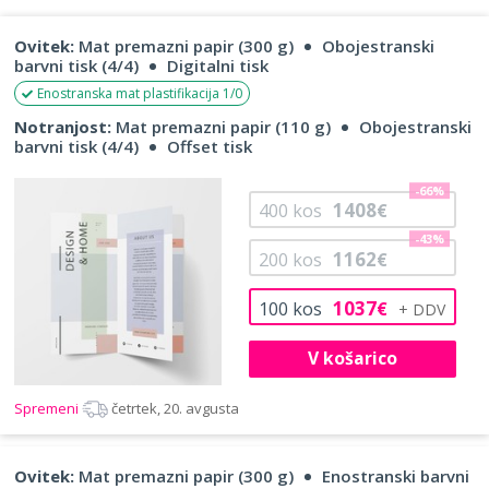
Ovitek:
Mat premazni papir (300 g)
Obojestranski
barvni tisk (4/4)
Digitalni tisk
Enostranska mat plastifikacija 1/0
Notranjost:
Mat premazni papir (110 g)
Obojestranski
barvni tisk (4/4)
Offset tisk
-66%
1408
400
kos
€
-43%
1162
200
kos
€
1037
100
kos
€
V košarico
Spremeni
četrtek, 20. avgusta
Ovitek:
Mat premazni papir (300 g)
Enostranski barvni