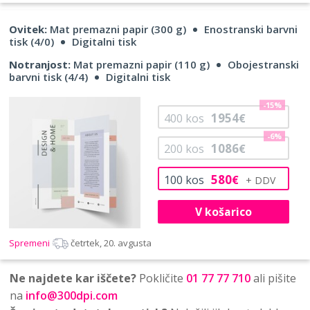
Ovitek:
Mat premazni papir (300 g)
Enostranski barvni
tisk (4/0)
Digitalni tisk
Notranjost:
Mat premazni papir (110 g)
Obojestranski
barvni tisk (4/4)
Digitalni tisk
-15%
1954
400
kos
€
-6%
1086
200
kos
€
580
100
kos
€
V košarico
Spremeni
četrtek, 20. avgusta
Ne najdete kar iščete?
Pokličite
01 77 77 710
ali pišite
na
info@300dpi.com