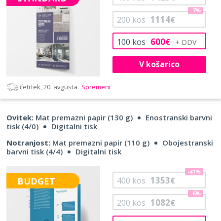
-7%
1114
200
kos
€
600
100
kos
€
V košarico
četrtek, 20. avgusta
Spremeni
Ovitek:
Mat premazni papir (130 g)
Enostranski barvni
tisk (4/0)
Digitalni tisk
Notranjost:
Mat premazni papir (110 g)
Obojestranski
barvni tisk (4/4)
Digitalni tisk
-41%
1353
BUDGET
400
kos
€
-6%
1082
200
kos
€