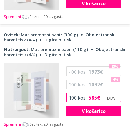
V košarico
Spremeni
četrtek, 20. avgusta
Ovitek:
Mat premazni papir (300 g)
Obojestranski
barvni tisk (4/4)
Digitalni tisk
Notranjost:
Mat premazni papir (110 g)
Obojestranski
barvni tisk (4/4)
Digitalni tisk
-15%
1973
400
kos
€
-6%
1097
200
kos
€
585
100
kos
€
V košarico
Spremeni
četrtek, 20. avgusta