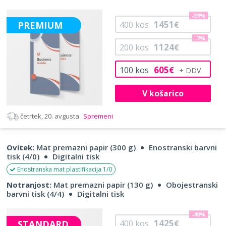
-39%
1451
PREMIUM
400
kos
€
-7%
1124
200
kos
€
605
100
kos
€
V košarico
četrtek, 20. avgusta
Spremeni
Ovitek:
Mat premazni papir (300 g)
Enostranski barvni
tisk (4/0)
Digitalni tisk
Enostranska mat plastifikacija 1/0
Notranjost:
Mat premazni papir (130 g)
Obojestranski
barvni tisk (4/4)
Digitalni tisk
-40%
1425
STANDARD
400
kos
€