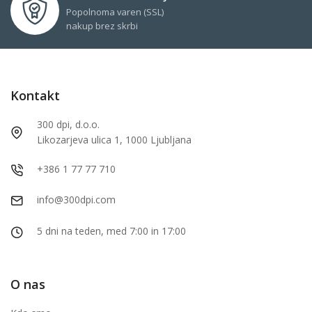
Popolnoma varen (SSL)
nakup brez skrbi
Kontakt
300 dpi, d.o.o.
Likozarjeva ulica 1, 1000 Ljubljana
+386 1 77 77 710
info@300dpi.com
5 dni na teden, med 7:00 in 17:00
O nas