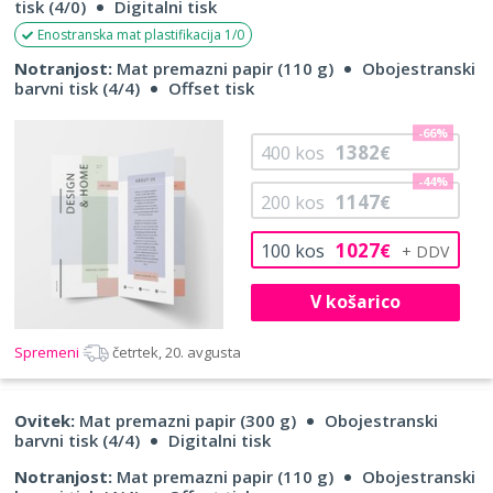
tisk (4/0)
Digitalni tisk
Enostranska mat plastifikacija 1/0
Notranjost:
Mat premazni papir (110 g)
Obojestranski
barvni tisk (4/4)
Offset tisk
-66%
1382
400
kos
€
-44%
1147
200
kos
€
1027
100
kos
€
V košarico
Spremeni
četrtek, 20. avgusta
Ovitek:
Mat premazni papir (300 g)
Obojestranski
barvni tisk (4/4)
Digitalni tisk
Notranjost:
Mat premazni papir (110 g)
Obojestranski