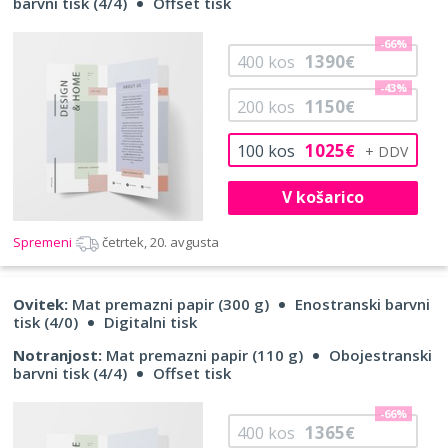
barvni tisk (4/4)
Offset tisk
-66%
1390
400
kos
€
-43%
1150
200
kos
€
1025
100
kos
€
V košarico
Spremeni
četrtek, 20. avgusta
Ovitek:
Mat premazni papir (300 g)
Enostranski barvni
tisk (4/0)
Digitalni tisk
Notranjost:
Mat premazni papir (110 g)
Obojestranski
barvni tisk (4/4)
Offset tisk
-66%
1365
400
kos
€