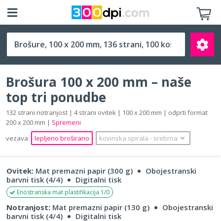
100 x 200 mm
Brošura 100 x 200 mm – naše
top tri ponudbe
132 strani notranjost | 4 strani ovitek | 100 x 200 mm | odprti format
200 x 200 mm |
Spremeni
Išči
vezava
lepljeno broširano
kovinska spirala
‐
srebrna
Ovitek:
Mat premazni papir (300 g)
Obojestranski
barvni tisk (4/4)
Digitalni tisk
Enostranska mat plastifikacija 1/0
Notranjost:
Mat premazni papir (130 g)
Obojestranski
barvni tisk (4/4)
Digitalni tisk