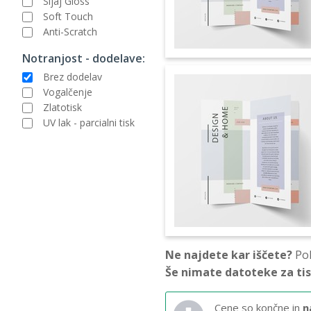
Sijaj Gloss
Soft Touch
Anti-Scratch
Notranjost - dodelave:
Brez dodelav
Vogalčenje
Zlatotisk
UV lak - parcialni tisk
Ne najdete kar iščete?
Pok
Še nimate datoteke za ti
Cene so končne in
n