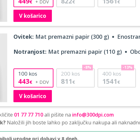
449
822
1561
€
€
€
V košarico
Ovitek:
Mat premazni papir (300 g)
Enostran
Notranjost:
Mat premazni papir (110 g)
Obo
-8%
-13%
100
kos
200
kos
400
kos
443
811
1541
€
€
€
V košarico
ličite
01 77 77 710
ali pišite na
info@300dpi.com
sk?
Naložili jih boste lahko po zaključku nakupa ali naknadn
ajbolj ugodne pri dobavi v 8 dneh.