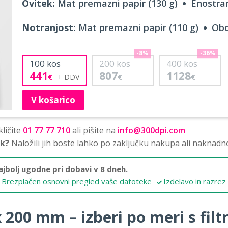
Ovitek:
Mat premazni papir (130 g)
Enostran
Notranjost:
Mat premazni papir (110 g)
Obo
-8%
-36%
100
kos
200
kos
400
kos
441
807
1128
€
€
€
V košarico
ličite
01 77 77 710
ali pišite na
info@300dpi.com
sk?
Naložili jih boste lahko po zaključku nakupa ali naknadn
ajbolj ugodne pri dobavi v 8 dneh.
Brezplačen osnovni pregled vaše datoteke
Izdelavo in razrez
 200 mm – izberi po meri s filtr