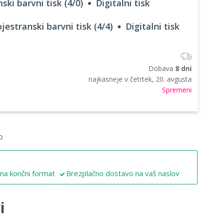
ski barvni tisk (4/0)
Digitalni tisk
jestranski barvni tisk (4/4)
Digitalni tisk
Dobava
8 dni
najkasneje v
četrtek, 20. avgusta
Spremeni
o
 na končni format
Brezplačno dostavo na vaš naslov
i