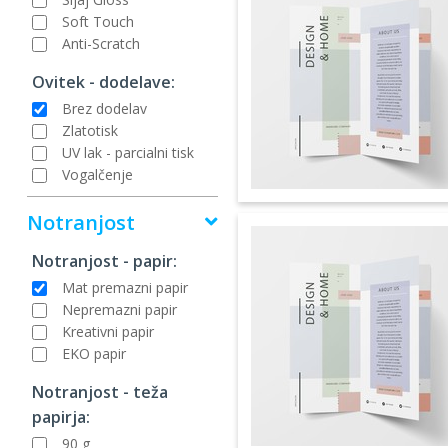
Soft Touch
Anti-Scratch
Ovitek - dodelave:
Brez dodelav
Zlatotisk
UV lak - parcialni tisk
Vogalčenje
Notranjost
Notranjost - papir:
Mat premazni papir
Nepremazni papir
Kreativni papir
EKO papir
Notranjost - teža
papirja:
90 g