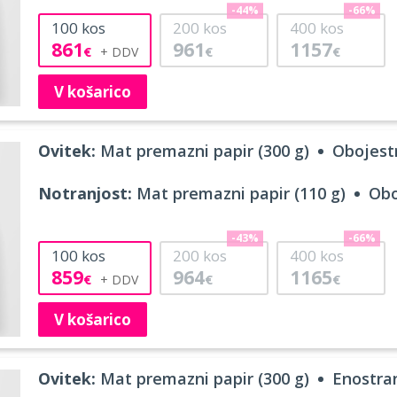
-44%
-66%
100
kos
200
kos
400
kos
861
961
1157
€
€
€
V košarico
Ovitek:
Mat premazni papir (300 g)
Obojestr
Notranjost:
Mat premazni papir (110 g)
Obo
-43%
-66%
100
kos
200
kos
400
kos
859
964
1165
€
€
€
V košarico
Ovitek:
Mat premazni papir (300 g)
Enostran