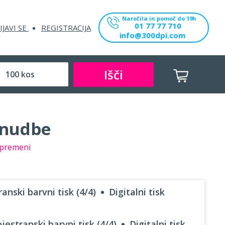
Naročila in pomoč do 19h
01 77 77 710
IJAVI SE
REGISTRACIJA
info@300dpi.com
Išči
onudbe
premeni
anski barvni tisk (4/4)
Digitalni tisk
jestranski barvni tisk (4/4)
Digitalni tisk