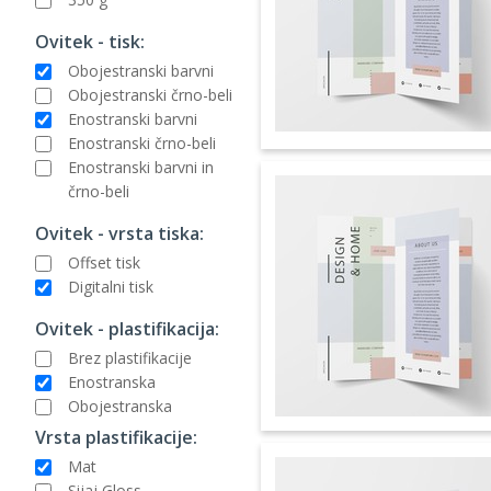
Ovitek - tisk:
Obojestranski barvni
Obojestranski črno-beli
Enostranski barvni
Enostranski črno-beli
Enostranski barvni in
črno-beli
Ovitek - vrsta tiska:
Offset tisk
Digitalni tisk
Ovitek - plastifikacija:
Brez plastifikacije
Enostranska
Obojestranska
Vrsta plastifikacije:
Mat
Sijaj Gloss