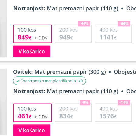
Notranjost:
Mat premazni papir (110 g)
Obo
-44%
-66%
100
kos
200
kos
400
kos
849
949
1141
€
€
€
V košarico
Ovitek:
Mat premazni papir (300 g)
Obojestr
Enostranska mat plastifikacija 1/0
Notranjost:
Mat premazni papir (110 g)
Obo
-9%
-14%
100
kos
200
kos
400
kos
461
834
1576
€
€
€
V košarico