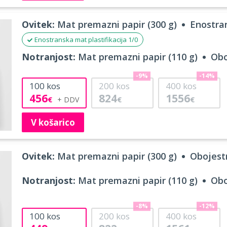
Ovitek:
Mat premazni papir (300 g)
Enostran
Enostranska mat plastifikacija 1/0
Notranjost:
Mat premazni papir (110 g)
Obo
-9%
-14%
100
kos
200
kos
400
kos
456
824
1556
€
€
€
V košarico
Ovitek:
Mat premazni papir (300 g)
Obojestr
Notranjost:
Mat premazni papir (110 g)
Obo
-8%
-12%
100
kos
200
kos
400
kos