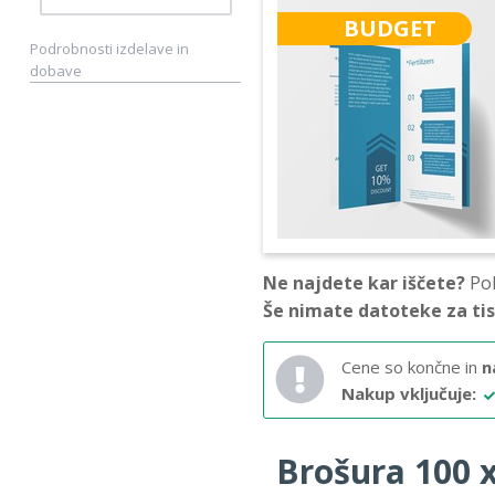
BUDGET
Podrobnosti izdelave in
dobave
Ne najdete kar iščete?
Pok
Še nimate datoteke za ti
Cene so končne in
n
Nakup vključuje:
Brošura 100 x