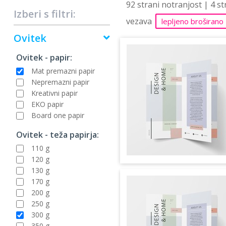
92 strani notranjost | 4 s
Izberi s filtri:
vezava
lepljeno broširano
Ovitek
Ovitek - papir:
Mat premazni papir
Nepremazni papir
Kreativni papir
EKO papir
Board one papir
Ovitek - teža papirja:
110 g
120 g
130 g
170 g
200 g
250 g
300 g
350 g