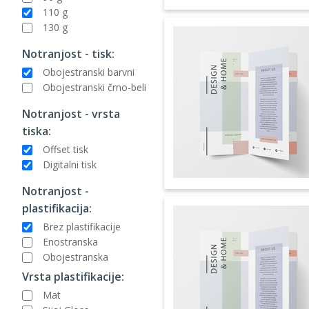
110 g
130 g
Notranjost - tisk:
Obojestranski barvni
Obojestranski črno-beli
Notranjost - vrsta
tiska:
Offset tisk
Digitalni tisk
Notranjost -
plastifikacija:
Brez plastifikacije
Enostranska
Obojestranska
Vrsta plastifikacije:
Mat