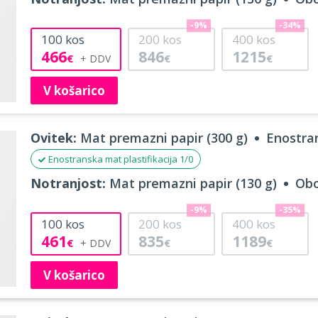
-9%
-34%
100
kos
200
kos
400
kos
466
846
1215
€
€
€
V košarico
Ovitek:
Mat premazni papir (300 g)
Enostran
Enostranska mat plastifikacija 1/0
Notranjost:
Mat premazni papir (130 g)
Obo
-9%
-35%
100
kos
200
kos
400
kos
461
835
1189
€
€
€
V košarico