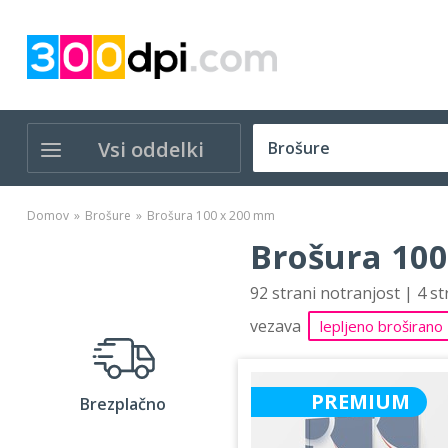
Vsi oddelki
Domov
Brošure
Brošura 100 x 200 mm
Brošura 100
92 strani notranjost | 4 s
vezava
lepljeno broširano
PREMIUM
Brezplačno