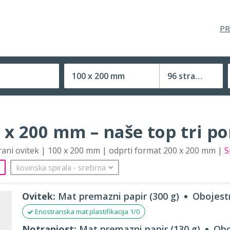
PR
100 x 200 mm
96 strani
Velikost (zaprte) tiskovine
 x 200 mm – naše top tri p
trani ovitek | 100 x 200 mm | odprti format 200 x 200 mm |
S
kovinska spirala
‐
srebrna
Ovitek:
Mat premazni papir (300 g)
Obojestr
Enostranska mat plastifikacija 1/0
Notranjost:
Mat premazni papir (130 g)
Obo