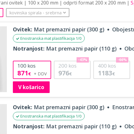
trani ovitek | 100 x 200 mm | odprti format 200 x 200 mm |
S
kovinska spirala
‐
srebrna
Ovitek:
Mat premazni papir (300 g)
Obojestr
Enostranska mat plastifikacija 1/0
Notranjost:
Mat premazni papir (110 g)
Obo
-43%
-66%
100
kos
200
kos
400
kos
871
976
1183
€
€
€
V košarico
Ovitek:
Mat premazni papir (300 g)
Enostran
Enostranska mat plastifikacija 1/0
Notranjost:
Mat premazni papir (110 g)
Obo