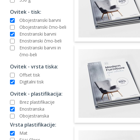
Ovitek - tisk:
Obojestranski barvni
Obojestranski črno-beli
Enostranski barvni
Enostranski črno-beli
Enostranski barvni in
črno-beli
Ovitek - vrsta tiska:
Offset tisk
Digitalni tisk
Ovitek - plastifikacija:
Brez plastifikacije
Enostranska
Obojestranska
Vrsta plastifikacije:
Mat
Sijaj Gloss