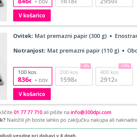
846
1618
2950
€
€
€
V košarico
Ovitek:
Mat premazni papir (300 g)
Enostran
Notranjost:
Mat premazni papir (110 g)
Obo
-4%
-12%
100
kos
200
kos
400
kos
836
1598
2912
€
€
€
V košarico
ličite
01 77 77 710
ali pišite na
info@300dpi.com
sk?
Naložili jih boste lahko po zaključku nakupa ali naknadn
ajbolj ugodne pri dobavi v 8 dneh.