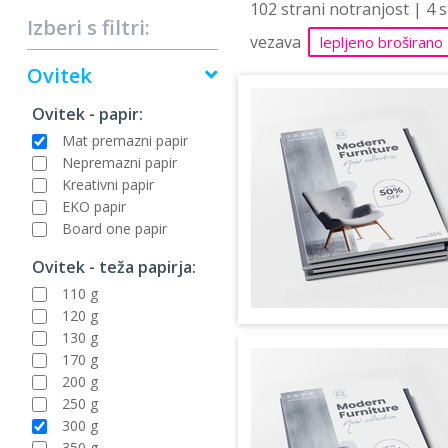
102 strani notranjost | 4 
Izberi s filtri:
vezava
lepljeno broširano
Ovitek
Ovitek - papir:
Mat premazni papir
Nepremazni papir
Kreativni papir
EKO papir
Board one papir
Ovitek - teža papirja:
110 g
120 g
130 g
170 g
200 g
250 g
300 g
350 g