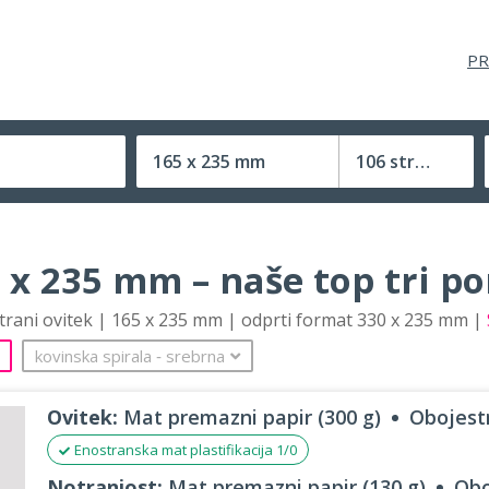
PR
165 x 235 mm
106 strani
Velikost (zaprte) tiskovine
 x 235 mm – naše top tri p
strani ovitek | 165 x 235 mm | odprti format 330 x 235 mm |
kovinska spirala
‐
srebrna
Ovitek:
Mat premazni papir (300 g)
Obojestr
Enostranska mat plastifikacija 1/0
Notranjost:
Mat premazni papir (130 g)
Obo