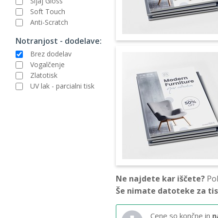
Sijaj Gloss
Soft Touch
Anti-Scratch
Notranjost - dodelave:
Brez dodelav
Vogalčenje
Zlatotisk
UV lak - parcialni tisk
Ne najdete kar iščete?
Pok
Še nimate datoteke za ti
Cene so končne in
n