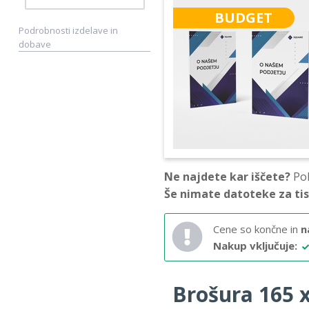
BUDGET
Podrobnosti izdelave in
dobave
Ne najdete kar iščete?
Pok
Še nimate datoteke za ti
Cene so končne in
n
Nakup vključuje:
Brošura 165 x