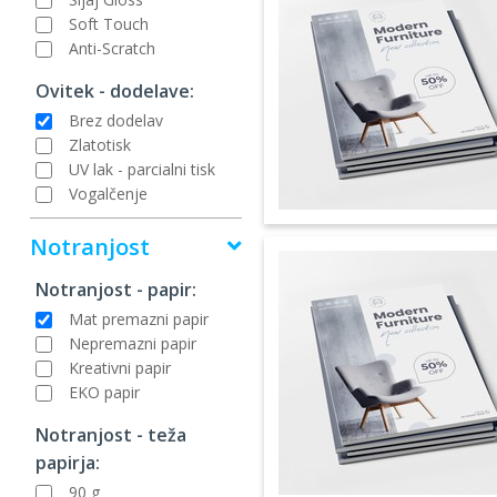
Soft Touch
Anti-Scratch
Ovitek - dodelave:
Brez dodelav
Zlatotisk
UV lak - parcialni tisk
Vogalčenje
Notranjost
Notranjost - papir:
Mat premazni papir
Nepremazni papir
Kreativni papir
EKO papir
Notranjost - teža
papirja:
90 g