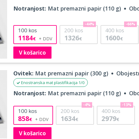
Notranjost:
Mat premazni papir (110 g)
Obo
-44%
-66%
100
kos
200
kos
400
kos
1184
1326
1600
€
€
€
V košarico
Ovitek:
Mat premazni papir (300 g)
Obojestr
Enostranska mat plastifikacija 1/0
Notranjost:
Mat premazni papir (110 g)
Obo
-4%
-13%
100
kos
200
kos
400
kos
858
1634
2979
€
€
€
V košarico