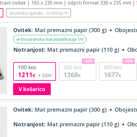
strani ovitek | 165 x 235 mm | odprti format 330 x 235 mm |
kovinska spirala
‐
srebrna
Ovitek:
Mat premazni papir (300 g)
Obojestr
Enostranska mat plastifikacija 1/0
Notranjost:
Mat premazni papir (110 g)
Obo
-43%
-65%
100
kos
200
kos
400
kos
1211
1368
1677
€
€
€
V košarico
Ovitek:
Mat premazni papir (300 g)
Obojestr
Notranjost:
Mat premazni papir (110 g)
Obo