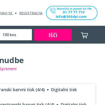
Naročila in pomoč do 19h
01 77 77 710
IJAVI SE
REGISTRACIJA
info@300dpi.com
Išči
onudbe
Spremeni
anski barvni tisk (4/4)
Digitalni tisk
jestranski barvni tisk (4/4)
Digitalni tisk