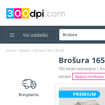
Vsi oddelki
Domov
Brošure
Brošura 165 x 235 mm
Brošura 165
102 strani notranjost | 4 
vezava
lepljeno broširano
PREMIUM
Brezplačno