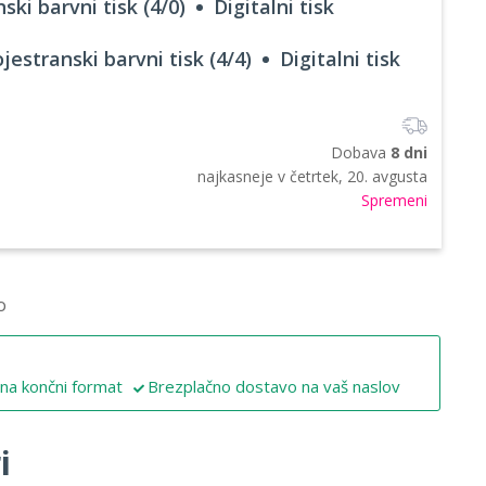
ski barvni tisk (4/0)
Digitalni tisk
jestranski barvni tisk (4/4)
Digitalni tisk
Dobava
8 dni
najkasneje v
četrtek, 20. avgusta
Spremeni
o
 na končni format
Brezplačno dostavo na vaš naslov
i