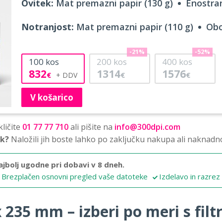
Ovitek:
Mat premazni papir (130 g)
Enostran
Notranjost:
Mat premazni papir (110 g)
Obo
-21%
-52%
100
kos
200
kos
400
kos
832
1314
1576
€
€
€
V košarico
ličite
01 77 77 710
ali pišite na
info@300dpi.com
sk?
Naložili jih boste lahko po zaključku nakupa ali naknadn
ajbolj ugodne pri dobavi v 8 dneh.
Brezplačen osnovni pregled vaše datoteke
Izdelavo in razrez
 235 mm – izberi po meri s filtr