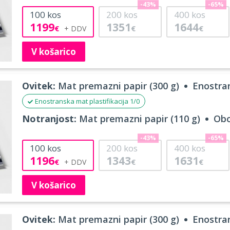
-43%
-65%
100
kos
200
kos
400
kos
1199
1351
1644
€
€
€
V košarico
Ovitek:
Mat premazni papir (300 g)
Enostran
Enostranska mat plastifikacija 1/0
Notranjost:
Mat premazni papir (110 g)
Obo
-43%
-65%
100
kos
200
kos
400
kos
1196
1343
1631
€
€
€
V košarico
Ovitek:
Mat premazni papir (300 g)
Enostran