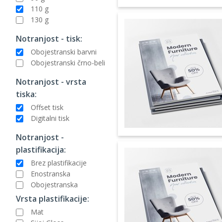
110 g
130 g
Notranjost - tisk:
Obojestranski barvni
Obojestranski črno-beli
Notranjost - vrsta
tiska:
Offset tisk
Digitalni tisk
Notranjost -
plastifikacija:
Brez plastifikacije
Enostranska
Obojestranska
Vrsta plastifikacije:
Mat