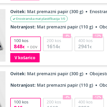
Ovitek:
Mat premazni papir (300 g)
Enostran
Enostranska mat plastifikacija 1/0
Notranjost:
Mat premazni papir (110 g)
Obo
-4%
-13%
100
kos
200
kos
400
kos
848
1614
2941
€
€
€
V košarico
Ovitek:
Mat premazni papir (300 g)
Obojestr
Notranjost:
Mat premazni papir (110 g)
Obo
-4%
-12%
100
kos
200
kos
400
kos