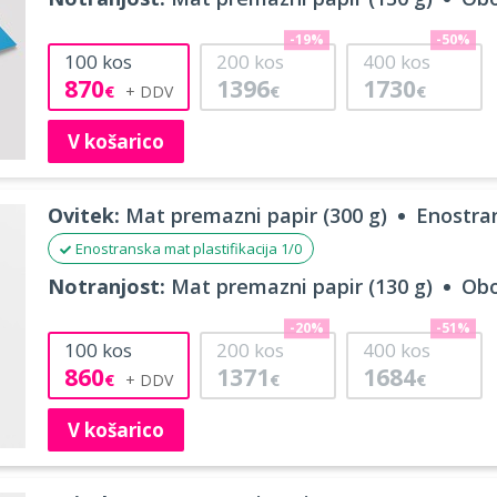
-19%
-50%
100
kos
200
kos
400
kos
870
1396
1730
€
€
€
V košarico
Ovitek:
Mat premazni papir (300 g)
Enostran
Enostranska mat plastifikacija 1/0
Notranjost:
Mat premazni papir (130 g)
Obo
-20%
-51%
100
kos
200
kos
400
kos
860
1371
1684
€
€
€
V košarico