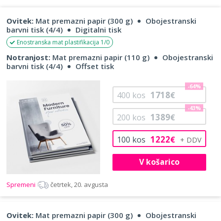
Ovitek:
Mat premazni papir (300 g)
Obojestranski
barvni tisk (4/4)
Digitalni tisk
Enostranska mat plastifikacija 1/0
Notranjost:
Mat premazni papir (110 g)
Obojestranski
barvni tisk (4/4)
Offset tisk
-64%
1718
400
kos
€
-43%
1389
200
kos
€
1222
100
kos
€
V košarico
Spremeni
četrtek, 20. avgusta
Ovitek:
Mat premazni papir (300 g)
Obojestranski