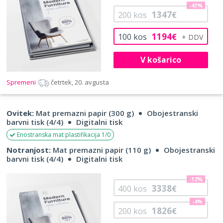
-43%
1347
200
kos
€
1194
100
kos
€
V košarico
Spremeni
četrtek, 20. avgusta
Ovitek:
Mat premazni papir (300 g)
Obojestranski
barvni tisk (4/4)
Digitalni tisk
Enostranska mat plastifikacija 1/0
Notranjost:
Mat premazni papir (110 g)
Obojestranski
barvni tisk (4/4)
Digitalni tisk
-12%
3338
400
kos
€
-4%
1826
200
kos
€