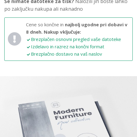
Še nimate datoteke za tisk?
Naložili jih boste lahko
po zaključku nakupa ali naknadno
Cene so končne in
najbolj ugodne pri dobavi v
8 dneh.
Nakup vključuje:
Brezplačen osnovni pregled vaše datoteke
Izdelavo in razrez na končni format
Brezplačno dostavo na vaš naslov