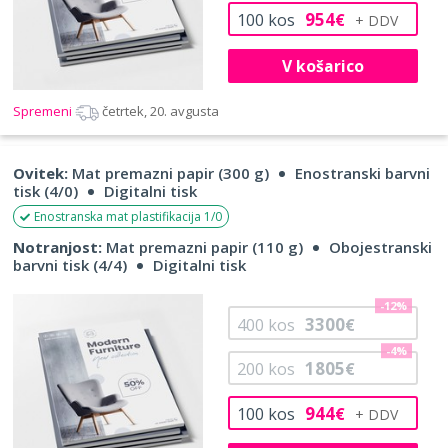
954
100
kos
€
V košarico
Spremeni
četrtek, 20. avgusta
Ovitek:
Mat premazni papir (300 g)
Enostranski barvni
tisk (4/0)
Digitalni tisk
Enostranska mat plastifikacija 1/0
Notranjost:
Mat premazni papir (110 g)
Obojestranski
barvni tisk (4/4)
Digitalni tisk
-12%
3300
400
kos
€
-4%
1805
200
kos
€
944
100
kos
€