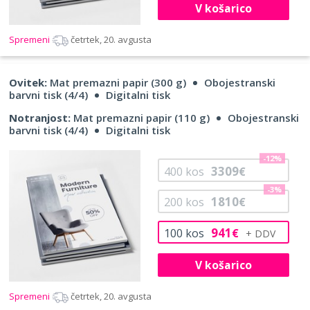
V košarico
Spremeni
četrtek, 20. avgusta
Ovitek:
Mat premazni papir (300 g)
Obojestranski
barvni tisk (4/4)
Digitalni tisk
Notranjost:
Mat premazni papir (110 g)
Obojestranski
barvni tisk (4/4)
Digitalni tisk
-12%
3309
400
kos
€
-3%
1810
200
kos
€
941
100
kos
€
V košarico
Spremeni
četrtek, 20. avgusta