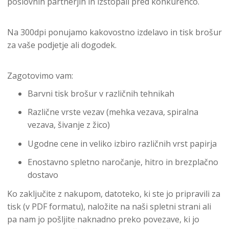
poslovnih partnerjih in izstopali pred konkurenco.
Na 300dpi ponujamo kakovostno izdelavo in tisk brošur
za vaše podjetje ali dogodek.
Zagotovimo vam:
Barvni tisk brošur v različnih tehnikah
Različne vrste vezav (mehka vezava, spiralna
vezava, šivanje z žico)
Ugodne cene in veliko izbiro različnih vrst papirja
Enostavno spletno naročanje, hitro in brezplačno
dostavo
Ko zaključite z nakupom, datoteko, ki ste jo pripravili za
tisk (v PDF formatu), naložite na naši spletni strani ali
pa nam jo pošljite naknadno preko povezave, ki jo