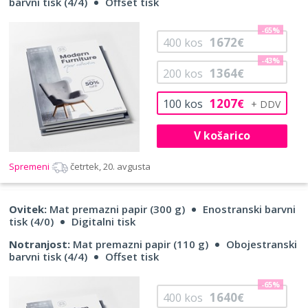
barvni tisk (4/4)
Offset tisk
-65%
1672
400
kos
€
-43%
1364
200
kos
€
1207
100
kos
€
V košarico
Spremeni
četrtek, 20. avgusta
Ovitek:
Mat premazni papir (300 g)
Enostranski barvni
tisk (4/0)
Digitalni tisk
Notranjost:
Mat premazni papir (110 g)
Obojestranski
barvni tisk (4/4)
Offset tisk
-65%
1640
400
kos
€