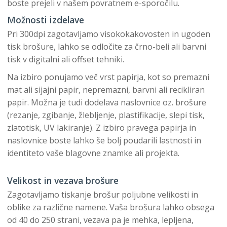
boste prejeli v našem povratnem e-sporočilu.
Možnosti izdelave
Pri 300dpi zagotavljamo visokokakovosten in ugoden
tisk brošure, lahko se odločite za črno-beli ali barvni
tisk v digitalni ali offset tehniki.
Na izbiro ponujamo več vrst papirja, kot so premazni
mat ali sijajni papir, nepremazni, barvni ali recikliran
papir. Možna je tudi dodelava naslovnice oz. brošure
(rezanje, zgibanje, žlebljenje, plastifikacije, slepi tisk,
zlatotisk, UV lakiranje). Z izbiro pravega papirja in
naslovnice boste lahko še bolj poudarili lastnosti in
identiteto vaše blagovne znamke ali projekta.
Velikost in vezava brošure
Zagotavljamo tiskanje brošur poljubne velikosti in
oblike za različne namene. Vaša brošura lahko obsega
od 40 do 250 strani, vezava pa je mehka, lepljena,