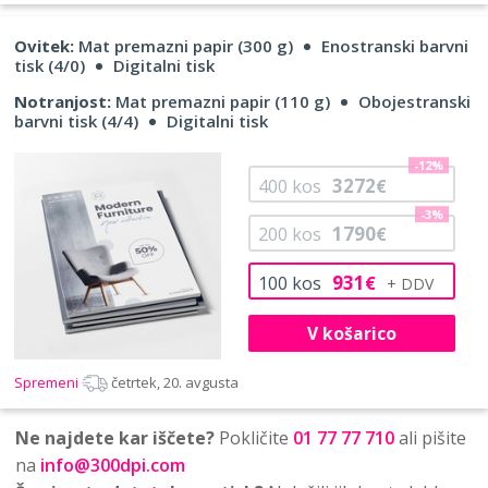
Ovitek:
Mat premazni papir (300 g)
Enostranski barvni
tisk (4/0)
Digitalni tisk
Notranjost:
Mat premazni papir (110 g)
Obojestranski
barvni tisk (4/4)
Digitalni tisk
-12%
3272
400
kos
€
-3%
1790
200
kos
€
931
100
kos
€
V košarico
Spremeni
četrtek, 20. avgusta
Ne najdete kar iščete?
Pokličite
01 77 77 710
ali pišite
na
info@300dpi.com