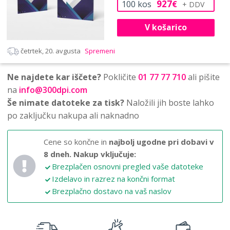
927
100
kos
€
V košarico
četrtek, 20. avgusta
Spremeni
Ne najdete kar iščete?
Pokličite
01 77 77 710
ali pišite
na
info@300dpi.com
Še nimate datoteke za tisk?
Naložili jih boste lahko
po zaključku nakupa ali naknadno
Cene so končne in
najbolj ugodne pri dobavi v
8 dneh.
Nakup vključuje:
Brezplačen osnovni pregled vaše datoteke
Izdelavo in razrez na končni format
Brezplačno dostavo na vaš naslov