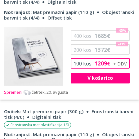
barvni tisk (4/4)
Digitalni tisk
Notranjost:
Mat premazni papir (110 g)
Obojestranski
barvni tisk (4/4)
Offset tisk
-65%
1685
400
kos
€
-43%
1372
200
kos
€
1209
100
kos
€
V košarico
Spremeni
četrtek, 20. avgusta
Ovitek:
Mat premazni papir (300 g)
Enostranski barvni
tisk (4/0)
Digitalni tisk
Enostranska mat plastifikacija 1/0
Notranjost:
Mat premazni papir (110 g)
Obojestranski