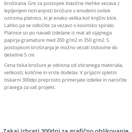
broširana. Gre za postopek klasične mehke vezava z
lepljenjem notranjosti brošure v enodelni ovitek
oziroma platnico, ki je enako velika kot knjižni blok.
Lahko pa se odločite za vezavo s kovinsko spiralo.
Platnice so po navadi izdelane iz mat ali sijajnega
papirja gramature med 200 g/m2 in 350 g/m2. S
postopkom broširanja je možno vezati tiskovine do
debeline 5 cm.
Cena tiska brošure je odvisna od izbranega materiala,
velikosti, količine in vrste dodelav. V prijazni spletni
tiskarni 300dpi preprosto primerjate izdelke in naročite
pravega za vaš projekt.
Zakaj izbrati 300dpi za grafično oblikovanje