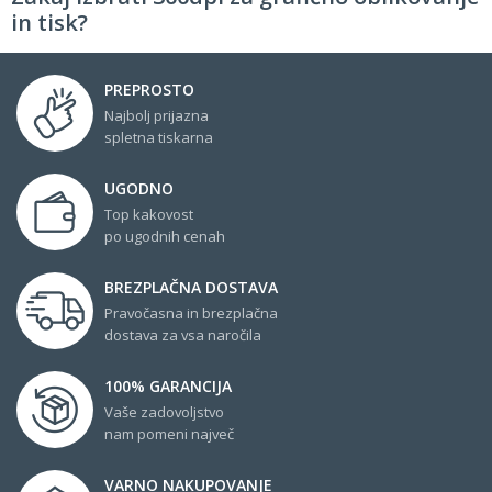
in tisk?
PREPROSTO
Najbolj prijazna
spletna tiskarna
UGODNO
Top kakovost
po ugodnih cenah
BREZPLAČNA DOSTAVA
Pravočasna in brezplačna
dostava za vsa naročila
100% GARANCIJA
Vaše zadovoljstvo
nam pomeni največ
VARNO NAKUPOVANJE