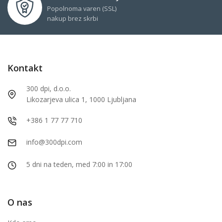
Popolnoma varen (SSL)
nakup brez skrbi
Kontakt
300 dpi, d.o.o.
Likozarjeva ulica 1, 1000 Ljubljana
+386 1 77 77 710
info@300dpi.com
5 dni na teden, med 7:00 in 17:00
O nas