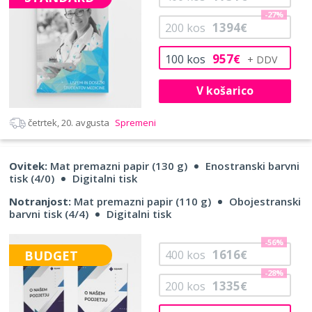
-27%
1394
200
kos
€
957
100
kos
€
V košarico
četrtek, 20. avgusta
Spremeni
Ovitek:
Mat premazni papir (130 g)
Enostranski barvni
tisk (4/0)
Digitalni tisk
Notranjost:
Mat premazni papir (110 g)
Obojestranski
barvni tisk (4/4)
Digitalni tisk
-56%
1616
BUDGET
400
kos
€
-28%
1335
200
kos
€