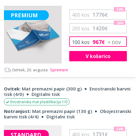
-54%
1776
PREMIUM
400
kos
€
-26%
1420
200
kos
€
967
100
kos
€
V košarico
četrtek, 20. avgusta
Spremeni
Ovitek:
Mat premazni papir (300 g)
Enostranski barvni
tisk (4/0)
Digitalni tisk
Enostranska mat plastifikacija 1/0
Notranjost:
Mat premazni papir (130 g)
Obojestranski
barvni tisk (4/4)
Digitalni tisk
-54%
1731
STANDARD
400
kos
€