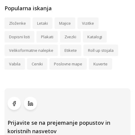
Popularna iskanja
Zloženke
Letaki
Majice
Vizitke
Dopisni listi
Plakati
Zvezki
Katalogi
Velikoformatne nalepke
Etikete
Roll up stojala
Vabila
Ceniki
Poslovne mape
Kuverte
Prijavite se na prejemanje popustov in
koristnih nasvetov