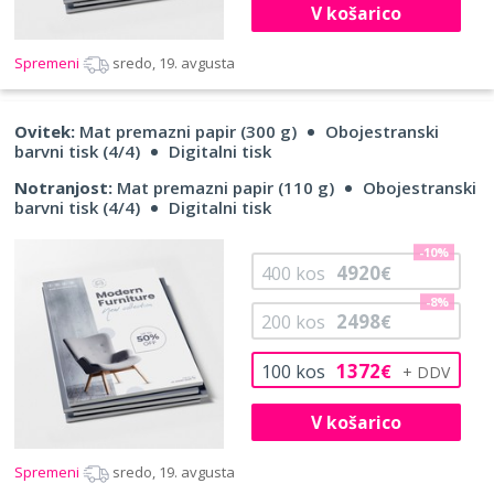
V košarico
Spremeni
sredo, 19. avgusta
Ovitek:
Mat premazni papir (300 g)
Obojestranski
barvni tisk (4/4)
Digitalni tisk
Notranjost:
Mat premazni papir (110 g)
Obojestranski
barvni tisk (4/4)
Digitalni tisk
-10%
4920
400
kos
€
-8%
2498
200
kos
€
1372
100
kos
€
V košarico
Spremeni
sredo, 19. avgusta