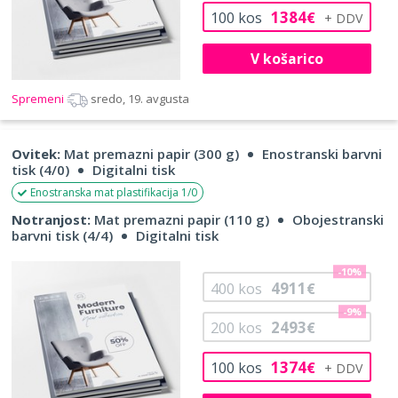
1384
100
kos
€
V košarico
Spremeni
sredo, 19. avgusta
Ovitek:
Mat premazni papir (300 g)
Enostranski barvni
tisk (4/0)
Digitalni tisk
Enostranska mat plastifikacija 1/0
Notranjost:
Mat premazni papir (110 g)
Obojestranski
barvni tisk (4/4)
Digitalni tisk
-10%
4911
400
kos
€
-9%
2493
200
kos
€
1374
100
kos
€