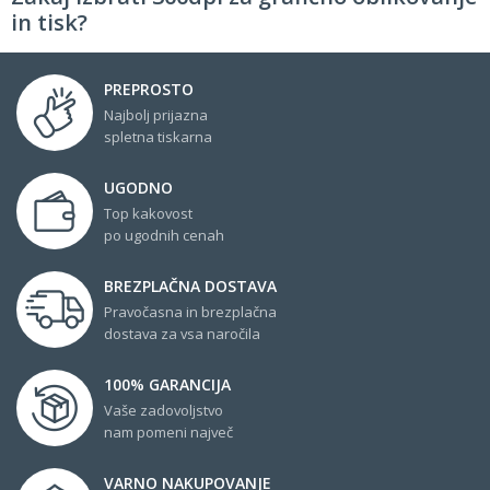
in tisk?
PREPROSTO
Najbolj prijazna
spletna tiskarna
UGODNO
Top kakovost
po ugodnih cenah
BREZPLAČNA DOSTAVA
Pravočasna in brezplačna
dostava za vsa naročila
100% GARANCIJA
Vaše zadovoljstvo
nam pomeni največ
VARNO NAKUPOVANJE