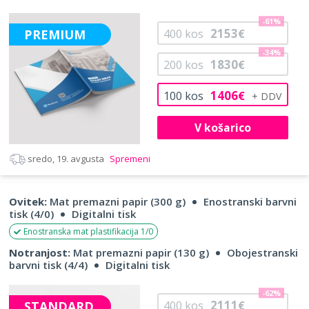
-61%
2153
PREMIUM
400
kos
€
-34%
1830
200
kos
€
1406
100
kos
€
V košarico
sredo, 19. avgusta
Spremeni
Ovitek:
Mat premazni papir (300 g)
Enostranski barvni
tisk (4/0)
Digitalni tisk
Enostranska mat plastifikacija 1/0
Notranjost:
Mat premazni papir (130 g)
Obojestranski
barvni tisk (4/4)
Digitalni tisk
-62%
2111
STANDARD
400
kos
€