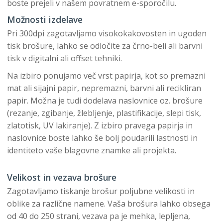
boste prejeli v našem povratnem e-sporočilu.
Možnosti izdelave
Pri 300dpi zagotavljamo visokokakovosten in ugoden
tisk brošure, lahko se odločite za črno-beli ali barvni
tisk v digitalni ali offset tehniki.
Na izbiro ponujamo več vrst papirja, kot so premazni
mat ali sijajni papir, nepremazni, barvni ali recikliran
papir. Možna je tudi dodelava naslovnice oz. brošure
(rezanje, zgibanje, žlebljenje, plastifikacije, slepi tisk,
zlatotisk, UV lakiranje). Z izbiro pravega papirja in
naslovnice boste lahko še bolj poudarili lastnosti in
identiteto vaše blagovne znamke ali projekta.
Velikost in vezava brošure
Zagotavljamo tiskanje brošur poljubne velikosti in
oblike za različne namene. Vaša brošura lahko obsega
od 40 do 250 strani, vezava pa je mehka, lepljena,