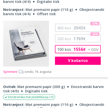
barvni tisk (4/4)
Digitalni tisk
Notranjost:
Mat premazni papir (110 g)
Obojestranski
barvni tisk (4/4)
Offset tisk
-67%
2043
400
kos
€
-43%
1769
200
kos
€
1556
100
kos
€
V košarico
Spremeni
sredo, 19. avgusta
Ovitek:
Mat premazni papir (300 g)
Enostranski barvni
tisk (4/0)
Digitalni tisk
Enostranska mat plastifikacija 1/0
Notranjost:
Mat premazni papir (110 g)
Obojestranski