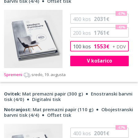
barvni tisk (4/4)
Offset tisk
-67%
2031
400
kos
€
-43%
1761
200
kos
€
1553
100
kos
€
V košarico
Spremeni
sredo, 19. avgusta
Ovitek:
Mat premazni papir (300 g)
Enostranski barvni
tisk (4/0)
Digitalni tisk
Notranjost:
Mat premazni papir (110 g)
Obojestranski
barvni tisk (4/4)
Offset tisk
-67%
2001
400
kos
€