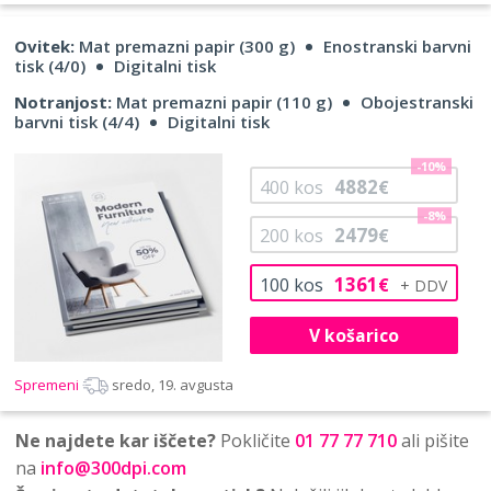
Ovitek:
Mat premazni papir (300 g)
Enostranski barvni
tisk (4/0)
Digitalni tisk
Notranjost:
Mat premazni papir (110 g)
Obojestranski
barvni tisk (4/4)
Digitalni tisk
-10%
4882
400
kos
€
-8%
2479
200
kos
€
1361
100
kos
€
V košarico
Spremeni
sredo, 19. avgusta
Ne najdete kar iščete?
Pokličite
01 77 77 710
ali pišite
na
info@300dpi.com