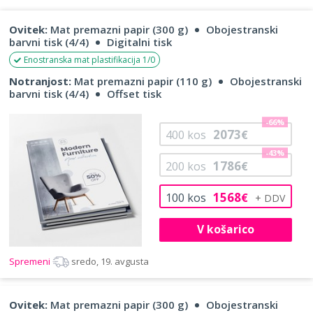
Ovitek:
Mat premazni papir (300 g)
Obojestranski
barvni tisk (4/4)
Digitalni tisk
Enostranska mat plastifikacija 1/0
Notranjost:
Mat premazni papir (110 g)
Obojestranski
barvni tisk (4/4)
Offset tisk
-66%
2073
400
kos
€
-43%
1786
200
kos
€
1568
100
kos
€
V košarico
Spremeni
sredo, 19. avgusta
Ovitek:
Mat premazni papir (300 g)
Obojestranski