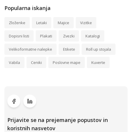
Popularna iskanja
Zloženke
Letaki
Majice
Vizitke
Dopisni listi
Plakati
Zvezki
Katalogi
Velikoformatne nalepke
Etikete
Roll up stojala
Vabila
Ceniki
Poslovne mape
Kuverte
Prijavite se na prejemanje popustov in
koristnih nasvetov