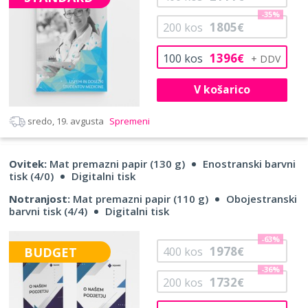
-35%
1805
200
kos
€
1396
100
kos
€
V košarico
sredo, 19. avgusta
Spremeni
Ovitek:
Mat premazni papir (130 g)
Enostranski barvni
tisk (4/0)
Digitalni tisk
Notranjost:
Mat premazni papir (110 g)
Obojestranski
barvni tisk (4/4)
Digitalni tisk
-63%
1978
BUDGET
400
kos
€
-36%
1732
200
kos
€