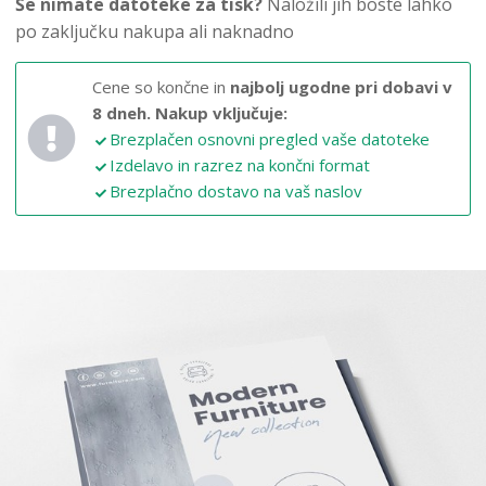
Še nimate datoteke za tisk?
Naložili jih boste lahko
po zaključku nakupa ali naknadno
Cene so končne in
najbolj ugodne pri dobavi v
8 dneh.
Nakup vključuje:
Brezplačen osnovni pregled vaše datoteke
Izdelavo in razrez na končni format
Brezplačno dostavo na vaš naslov