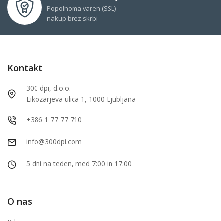
Popolnoma varen (SSL)
nakup brez skrbi
Kontakt
300 dpi, d.o.o.
Likozarjeva ulica 1, 1000 Ljubljana
+386 1 77 77 710
info@300dpi.com
5 dni na teden, med 7:00 in 17:00
O nas