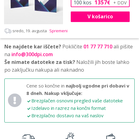
1357
100
kos
€
V košarico
sredo, 19. avgusta
Spremeni
Ne najdete kar iščete?
Pokličite
01 77 77 710
ali pišite
na
info@300dpi.com
Še nimate datoteke za tisk?
Naložili jih boste lahko
po zaključku nakupa ali naknadno
Cene so končne in
najbolj ugodne pri dobavi v
8 dneh.
Nakup vključuje:
Brezplačen osnovni pregled vaše datoteke
Izdelavo in razrez na končni format
Brezplačno dostavo na vaš naslov