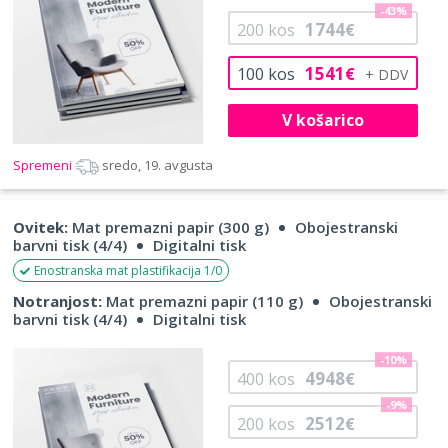
-43%
1744
200
kos
€
1541
100
kos
€
V košarico
Spremeni
sredo, 19. avgusta
Ovitek:
Mat premazni papir (300 g)
Obojestranski
barvni tisk (4/4)
Digitalni tisk
Enostranska mat plastifikacija 1/0
Notranjost:
Mat premazni papir (110 g)
Obojestranski
barvni tisk (4/4)
Digitalni tisk
-10%
4948
400
kos
€
-9%
2512
200
kos
€