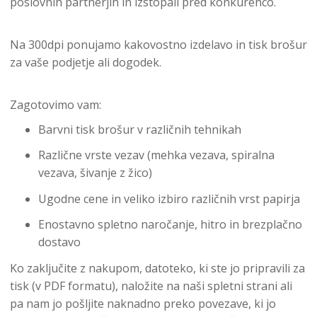
poslovnih partnerjih in izstopali pred konkurenco.
Na 300dpi ponujamo kakovostno izdelavo in tisk brošur
za vaše podjetje ali dogodek.
Zagotovimo vam:
Barvni tisk brošur v različnih tehnikah
Različne vrste vezav (mehka vezava, spiralna
vezava, šivanje z žico)
Ugodne cene in veliko izbiro različnih vrst papirja
Enostavno spletno naročanje, hitro in brezplačno
dostavo
Ko zaključite z nakupom, datoteko, ki ste jo pripravili za
tisk (v PDF formatu), naložite na naši spletni strani ali
pa nam jo pošljite naknadno preko povezave, ki jo