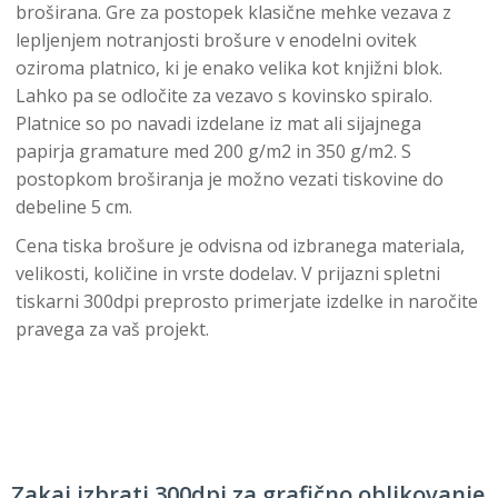
broširana. Gre za postopek klasične mehke vezava z
lepljenjem notranjosti brošure v enodelni ovitek
oziroma platnico, ki je enako velika kot knjižni blok.
Lahko pa se odločite za vezavo s kovinsko spiralo.
Platnice so po navadi izdelane iz mat ali sijajnega
papirja gramature med 200 g/m2 in 350 g/m2. S
postopkom broširanja je možno vezati tiskovine do
debeline 5 cm.
Cena tiska brošure je odvisna od izbranega materiala,
velikosti, količine in vrste dodelav. V prijazni spletni
tiskarni 300dpi preprosto primerjate izdelke in naročite
pravega za vaš projekt.
Zakaj izbrati 300dpi za grafično oblikovanje