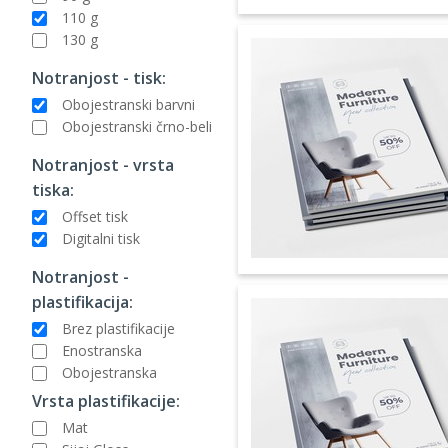
110 g
130 g
Notranjost - tisk:
Obojestranski barvni
Obojestranski črno-beli
Notranjost - vrsta
tiska:
Offset tisk
Digitalni tisk
Notranjost -
plastifikacija:
Brez plastifikacije
Enostranska
Obojestranska
Vrsta plastifikacije:
Mat