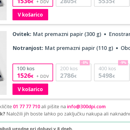
1536
2805
5535
€
€
€
V košarico
Ovitek:
Mat premazni papir (300 g)
Enostran
Notranjost:
Mat premazni papir (110 g)
Obo
-8%
-9%
100
kos
200
kos
400
kos
1526
2786
5498
€
€
€
V košarico
ličite
01 77 77 710
ali pišite na
info@300dpi.com
sk?
Naložili jih boste lahko po zaključku nakupa ali naknadn
ajbolj ugodne pri dobavi v 8 dneh.