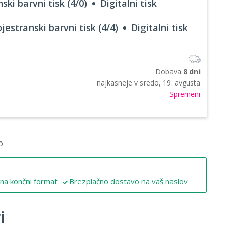
ski barvni tisk (4/0)
Digitalni tisk
jestranski barvni tisk (4/4)
Digitalni tisk
Dobava
8 dni
najkasneje v
sredo, 19. avgusta
Spremeni
o
 na končni format
Brezplačno dostavo na vaš naslov
i