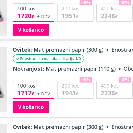
-43%
-67%
100
kos
200
kos
400
kos
1720
1951
2248
€
€
€
V košarico
Ovitek:
Mat premazni papir (300 g)
Enostran
Enostranska mat plastifikacija 1/0
Notranjost:
Mat premazni papir (110 g)
Obo
-43%
-67%
100
kos
200
kos
400
kos
1717
1943
2236
€
€
€
V košarico
Ovitek:
Mat premazni papir (300 g)
Enostran