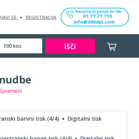
Naročila in pomoč do 19h
01 77 77 710
IJAVI SE
REGISTRACIJA
info@300dpi.com
Išči
onudbe
Spremeni
anski barvni tisk (4/4)
Digitalni tisk
jestranski barvni tisk (4/4)
Digitalni tisk