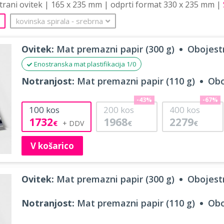
strani ovitek | 165 x 235 mm | odprti format 330 x 235 mm |
kovinska spirala
‐
srebrna
Ovitek:
Mat premazni papir (300 g)
Obojestr
Enostranska mat plastifikacija 1/0
Notranjost:
Mat premazni papir (110 g)
Obo
-43%
-67%
100
kos
200
kos
400
kos
1732
1968
2279
€
€
€
V košarico
Ovitek:
Mat premazni papir (300 g)
Obojestr
Notranjost:
Mat premazni papir (110 g)
Obo