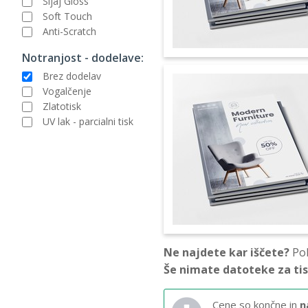
Sijaj Gloss
Soft Touch
Anti-Scratch
Notranjost - dodelave:
Brez dodelav
Vogalčenje
Zlatotisk
UV lak - parcialni tisk
Ne najdete kar iščete?
Pok
Še nimate datoteke za ti
Cene so končne in
n