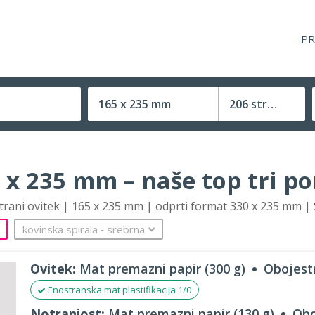
PR
165 x 235 mm
206 strani
Velikost (zaprte) tiskovine
 x 235 mm – naše top tri p
strani ovitek | 165 x 235 mm | odprti format 330 x 235 mm |
kovinska spirala
‐
srebrna
Ovitek:
Mat premazni papir (300 g)
Obojestr
Enostranska mat plastifikacija 1/0
Notranjost:
Mat premazni papir (130 g)
Obo