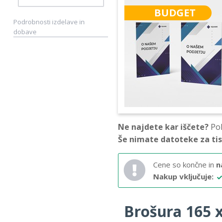
BUDGET
Podrobnosti izdelave in
dobave
Ne najdete kar iščete?
Pok
Še nimate datoteke za ti
Cene so končne in
n
Nakup vključuje:
Brošura 165 x