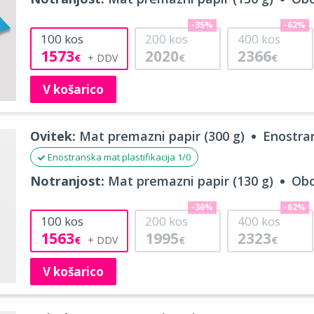
-35%
-62%
100
kos
200
kos
400
kos
1573
2020
2366
€
€
€
V košarico
Ovitek:
Mat premazni papir (300 g)
Enostran
Enostranska mat plastifikacija 1/0
Notranjost:
Mat premazni papir (130 g)
Obo
-36%
-62%
100
kos
200
kos
400
kos
1563
1995
2323
€
€
€
V košarico