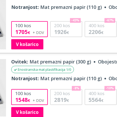
Notranjost:
Mat premazni papir (110 g)
Obo
-43%
-67%
100
kos
200
kos
400
kos
1705
1926
2206
€
€
€
V košarico
Ovitek:
Mat premazni papir (300 g)
Obojestr
Enostranska mat plastifikacija 1/0
Notranjost:
Mat premazni papir (110 g)
Obo
-8%
-10%
100
kos
200
kos
400
kos
1548
2819
5564
€
€
€
V košarico