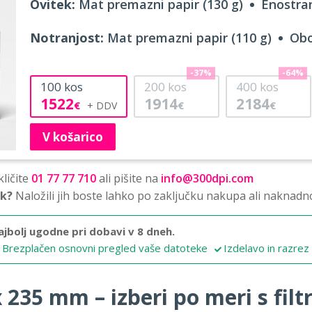
Ovitek:
Mat premazni papir (130 g)
Enostran
Notranjost:
Mat premazni papir (110 g)
Obo
-37%
-64%
100
kos
200
kos
400
kos
1522
1914
2184
€
€
€
V košarico
ličite
01 77 77 710
ali pišite na
info@300dpi.com
sk?
Naložili jih boste lahko po zaključku nakupa ali naknadn
ajbolj ugodne pri dobavi v 8 dneh.
Brezplačen osnovni pregled vaše datoteke
Izdelavo in razrez
 235 mm – izberi po meri s filtr