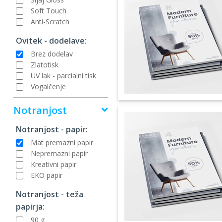
Soft Touch
Anti-Scratch
Ovitek - dodelave:
Brez dodelav
Zlatotisk
UV lak - parcialni tisk
Vogalčenje
Notranjost
Notranjost - papir:
Mat premazni papir
Nepremazni papir
Kreativni papir
EKO papir
Notranjost - teža
papirja:
90 g