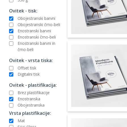
Ovitek - tisk:
Obojestranski barvni
Obojestranski črno-beli
Enostranski barvni
Enostranski črno-beli
Enostranski barvni in
črno-beli
Ovitek - vrsta tiska:
Offset tisk
Digitalni tisk
Ovitek - plastifikacija:
Brez plastifikacije
Enostranska
Obojestranska
Vrsta plastifikacije:
Mat
Sijaj Gloss