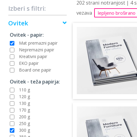
202 strani notranjost | 4 
Izberi s filtri:
vezava
lepljeno broširano
Ovitek
Ovitek - papir:
Mat premazni papir
Nepremazni papir
Kreativni papir
EKO papir
Board one papir
Ovitek - teža papirja:
110 g
120 g
130 g
170 g
200 g
250 g
300 g
350 g