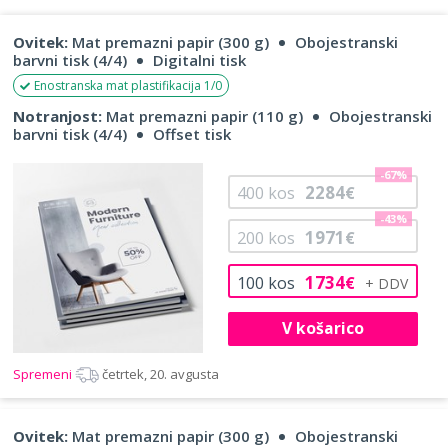
Ovitek:
Mat premazni papir (300 g)
Obojestranski
barvni tisk (4/4)
Digitalni tisk
Enostranska mat plastifikacija 1/0
Notranjost:
Mat premazni papir (110 g)
Obojestranski
barvni tisk (4/4)
Offset tisk
-67%
2284
400
kos
€
-43%
1971
200
kos
€
1734
100
kos
€
V košarico
Spremeni
četrtek, 20. avgusta
Ovitek:
Mat premazni papir (300 g)
Obojestranski