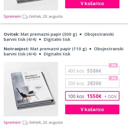
V košarico
Spremeni
četrtek, 20. avgusta
Ovitek:
Mat premazni papir (300 g)
Obojestranski
barvni tisk (4/4)
Digitalni tisk
Notranjost:
Mat premazni papir (110 g)
Obojestranski
barvni tisk (4/4)
Digitalni tisk
-9%
5586
400
kos
€
-8%
2830
200
kos
€
1550
100
kos
€
V košarico
Spremeni
četrtek, 20. avgusta