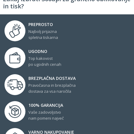
in tisk?
PREPROSTO
Najbolj prijazna
spletna tiskarna
UGODNO
Top kakovost
po ugodnih cenah
BREZPLAČNA DOSTAVA
Pravočasna in brezplačna
dostava za vsa naročila
100% GARANCIJA
Vaše zadovoljstvo
nam pomeni največ
VARNO NAKUPOVANJE