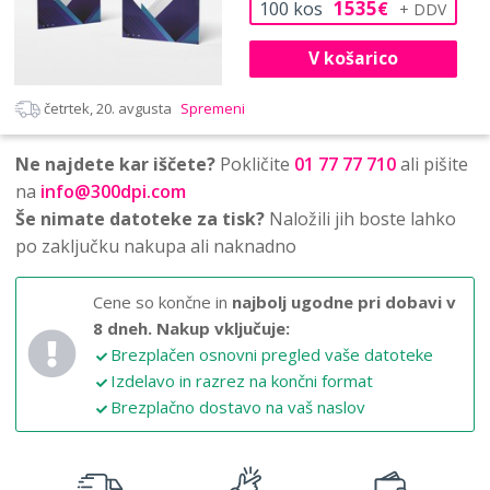
1535
100
kos
€
V košarico
četrtek, 20. avgusta
Spremeni
Ne najdete kar iščete?
Pokličite
01 77 77 710
ali pišite
na
info@300dpi.com
Še nimate datoteke za tisk?
Naložili jih boste lahko
po zaključku nakupa ali naknadno
Cene so končne in
najbolj ugodne pri dobavi v
8 dneh.
Nakup vključuje:
Brezplačen osnovni pregled vaše datoteke
Izdelavo in razrez na končni format
Brezplačno dostavo na vaš naslov