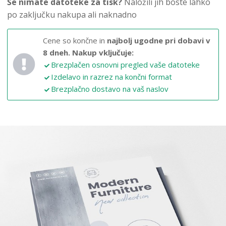
Še nimate datoteke za tisk?
Naložili jih boste lahko
po zaključku nakupa ali naknadno
Cene so končne in
najbolj ugodne pri dobavi v
8 dneh.
Nakup vključuje:
Brezplačen osnovni pregled vaše datoteke
Izdelavo in razrez na končni format
Brezplačno dostavo na vaš naslov