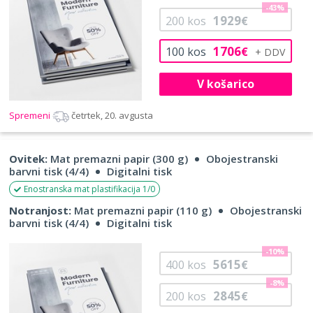
-43%
1929
200
kos
€
1706
100
kos
€
V košarico
Spremeni
četrtek, 20. avgusta
Ovitek:
Mat premazni papir (300 g)
Obojestranski
barvni tisk (4/4)
Digitalni tisk
Enostranska mat plastifikacija 1/0
Notranjost:
Mat premazni papir (110 g)
Obojestranski
barvni tisk (4/4)
Digitalni tisk
-10%
5615
400
kos
€
-8%
2845
200
kos
€