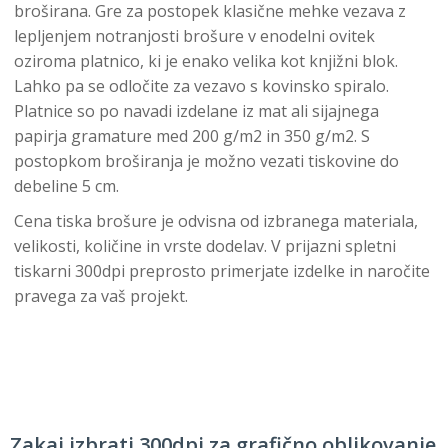
broširana. Gre za postopek klasične mehke vezava z
lepljenjem notranjosti brošure v enodelni ovitek
oziroma platnico, ki je enako velika kot knjižni blok.
Lahko pa se odločite za vezavo s kovinsko spiralo.
Platnice so po navadi izdelane iz mat ali sijajnega
papirja gramature med 200 g/m2 in 350 g/m2. S
postopkom broširanja je možno vezati tiskovine do
debeline 5 cm.
Cena tiska brošure je odvisna od izbranega materiala,
velikosti, količine in vrste dodelav. V prijazni spletni
tiskarni 300dpi preprosto primerjate izdelke in naročite
pravega za vaš projekt.
Zakaj izbrati 300dpi za grafično oblikovanje