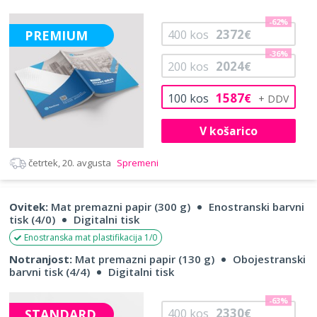
-62%
2372
PREMIUM
400
kos
€
-36%
2024
200
kos
€
1587
100
kos
€
V košarico
četrtek, 20. avgusta
Spremeni
Ovitek:
Mat premazni papir (300 g)
Enostranski barvni
tisk (4/0)
Digitalni tisk
Enostranska mat plastifikacija 1/0
Notranjost:
Mat premazni papir (130 g)
Obojestranski
barvni tisk (4/4)
Digitalni tisk
-63%
2330
STANDARD
400
kos
€