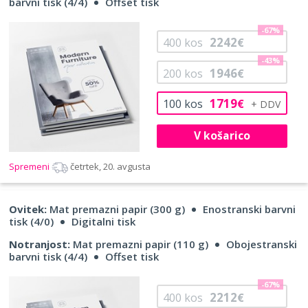
barvni tisk (4/4)
Offset tisk
-67%
2242
400
kos
€
-43%
1946
200
kos
€
1719
100
kos
€
V košarico
Spremeni
četrtek, 20. avgusta
Ovitek:
Mat premazni papir (300 g)
Enostranski barvni
tisk (4/0)
Digitalni tisk
Notranjost:
Mat premazni papir (110 g)
Obojestranski
barvni tisk (4/4)
Offset tisk
-67%
2212
400
kos
€