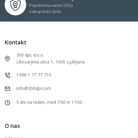
Popolnoma varen (SSL)
nakup brez skrbi
Kontakt
300 dpi, d.o.o.
Likozarjeva ulica 1, 1000 Ljubljana
+386 1 77 77 710
info@300dpi.com
5 dni na teden, med 7:00 in 17:00
O nas