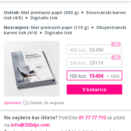
Ovitek:
Mat premazni papir (300 g)
Enostranski barvni
tisk (4/0)
Digitalni tisk
Notranjost:
Mat premazni papir (110 g)
Obojestranski
barvni tisk (4/4)
Digitalni tisk
-9%
5549
400
kos
€
-8%
2811
200
kos
€
1540
100
kos
€
V košarico
Spremeni
četrtek, 20. avgusta
Ne najdete kar iščete?
Pokličite
01 77 77 710
ali pišite
na
info@300dpi.com