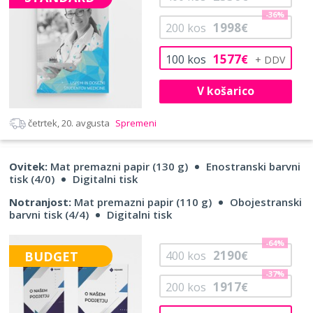
-36%
1998
200
kos
€
1577
100
kos
€
V košarico
četrtek, 20. avgusta
Spremeni
Ovitek:
Mat premazni papir (130 g)
Enostranski barvni
tisk (4/0)
Digitalni tisk
Notranjost:
Mat premazni papir (110 g)
Obojestranski
barvni tisk (4/4)
Digitalni tisk
-64%
2190
BUDGET
400
kos
€
-37%
1917
200
kos
€