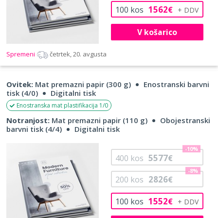
1562
100
kos
€
V košarico
Spremeni
četrtek, 20. avgusta
Ovitek:
Mat premazni papir (300 g)
Enostranski barvni
tisk (4/0)
Digitalni tisk
Enostranska mat plastifikacija 1/0
Notranjost:
Mat premazni papir (110 g)
Obojestranski
barvni tisk (4/4)
Digitalni tisk
-10%
5577
400
kos
€
-8%
2826
200
kos
€
1552
100
kos
€