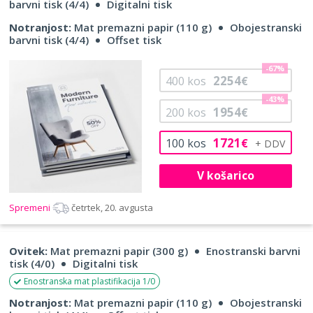
barvni tisk (4/4)
Digitalni tisk
Notranjost:
Mat premazni papir (110 g)
Obojestranski
barvni tisk (4/4)
Offset tisk
-67%
2254
400
kos
€
-43%
1954
200
kos
€
1721
100
kos
€
V košarico
Spremeni
četrtek, 20. avgusta
Ovitek:
Mat premazni papir (300 g)
Enostranski barvni
tisk (4/0)
Digitalni tisk
Enostranska mat plastifikacija 1/0
Notranjost:
Mat premazni papir (110 g)
Obojestranski