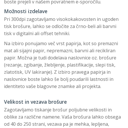
boste prejeli v našem povratnem e-sporočilu.
Možnosti izdelave
Pri 300dpi zagotavljamo visokokakovosten in ugoden
tisk brošure, lahko se odločite za črno-beli ali barvni
tisk v digitalni ali offset tehniki.
Na izbiro ponujamo več vrst papirja, kot so premazni
mat ali sijajni papir, nepremazni, barvni ali recikliran
papir. Možna je tudi dodelava naslovnice oz. brošure
(rezanje, zgibanje, žlebljenje, plastifikacije, slepi tisk,
zlatotisk, UV lakiranje). Z izbiro pravega papirja in
naslovnice boste lahko še bolj poudarili lastnosti in
identiteto vaše blagovne znamke ali projekta.
Velikost in vezava brošure
Zagotavljamo tiskanje brošur poljubne velikosti in
oblike za različne namene. Vaša brošura lahko obsega
od 40 do 250 strani, vezava pa je mehka, lepljena,