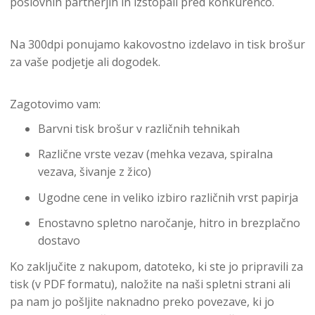
poslovnih partnerjih in izstopali pred konkurenco.
Na 300dpi ponujamo kakovostno izdelavo in tisk brošur
za vaše podjetje ali dogodek.
Zagotovimo vam:
Barvni tisk brošur v različnih tehnikah
Različne vrste vezav (mehka vezava, spiralna
vezava, šivanje z žico)
Ugodne cene in veliko izbiro različnih vrst papirja
Enostavno spletno naročanje, hitro in brezplačno
dostavo
Ko zaključite z nakupom, datoteko, ki ste jo pripravili za
tisk (v PDF formatu), naložite na naši spletni strani ali
pa nam jo pošljite naknadno preko povezave, ki jo