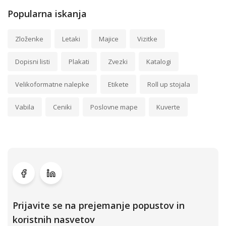
Popularna iskanja
Zloženke
Letaki
Majice
Vizitke
Dopisni listi
Plakati
Zvezki
Katalogi
Velikoformatne nalepke
Etikete
Roll up stojala
Vabila
Ceniki
Poslovne mape
Kuverte
Prijavite se na prejemanje popustov in
koristnih nasvetov