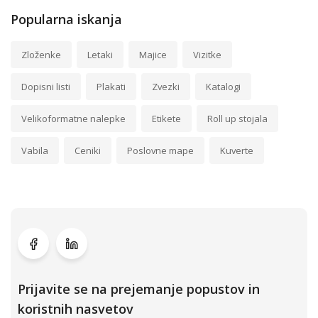
Popularna iskanja
Zloženke
Letaki
Majice
Vizitke
Dopisni listi
Plakati
Zvezki
Katalogi
Velikoformatne nalepke
Etikete
Roll up stojala
Vabila
Ceniki
Poslovne mape
Kuverte
Prijavite se na prejemanje popustov in
koristnih nasvetov