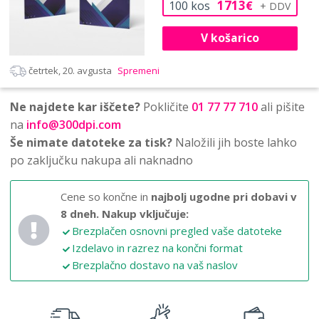
1713
100
kos
€
V košarico
četrtek, 20. avgusta
Spremeni
Ne najdete kar iščete?
Pokličite
01 77 77 710
ali pišite
na
info@300dpi.com
Še nimate datoteke za tisk?
Naložili jih boste lahko
po zaključku nakupa ali naknadno
Cene so končne in
najbolj ugodne pri dobavi v
8 dneh.
Nakup vključuje:
Brezplačen osnovni pregled vaše datoteke
Izdelavo in razrez na končni format
Brezplačno dostavo na vaš naslov