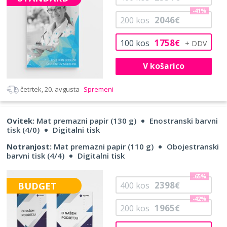
-41%
2046
200
kos
€
1758
100
kos
€
V košarico
četrtek, 20. avgusta
Spremeni
Ovitek:
Mat premazni papir (130 g)
Enostranski barvni
tisk (4/0)
Digitalni tisk
Notranjost:
Mat premazni papir (110 g)
Obojestranski
barvni tisk (4/4)
Digitalni tisk
-65%
2398
BUDGET
400
kos
€
-42%
1965
200
kos
€