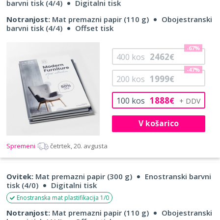
barvni tisk (4/4)
Digitalni tisk
Notranjost:
Mat premazni papir (110 g)
Obojestranski
barvni tisk (4/4)
Offset tisk
-67%
2462
400
kos
€
-47%
1999
200
kos
€
1888
100
kos
€
V košarico
Spremeni
četrtek, 20. avgusta
Ovitek:
Mat premazni papir (300 g)
Enostranski barvni
tisk (4/0)
Digitalni tisk
Enostranska mat plastifikacija 1/0
Notranjost:
Mat premazni papir (110 g)
Obojestranski