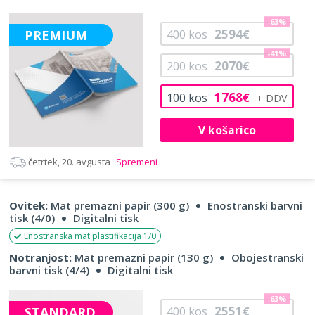
-63%
2594
PREMIUM
400
kos
€
-41%
2070
200
kos
€
1768
100
kos
€
V košarico
četrtek, 20. avgusta
Spremeni
Ovitek:
Mat premazni papir (300 g)
Enostranski barvni
tisk (4/0)
Digitalni tisk
Enostranska mat plastifikacija 1/0
Notranjost:
Mat premazni papir (130 g)
Obojestranski
barvni tisk (4/4)
Digitalni tisk
-63%
2551
STANDARD
400
kos
€