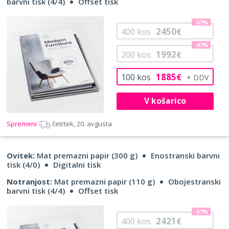
barvni tisk (4/4)
Offset tisk
-67%
2450
400
kos
€
-47%
1992
200
kos
€
1885
100
kos
€
V košarico
Spremeni
četrtek, 20. avgusta
Ovitek:
Mat premazni papir (300 g)
Enostranski barvni
tisk (4/0)
Digitalni tisk
Notranjost:
Mat premazni papir (110 g)
Obojestranski
barvni tisk (4/4)
Offset tisk
-67%
2421
400
kos
€