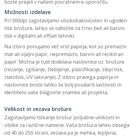
boste prejeli v našem povratnem e-sporočilu.
Možnosti izdelave
Pri 300dpi zagotavljamo visokokakovosten in ugoden
tisk brošure, lahko se odločite za črno-beli ali barvni
tisk v digitalni ali offset tehniki.
Na izbiro ponujamo več vrst papirja, kot so premazni
mat ali sijajni papir, nepremazni, barvni ali recikliran
papir. Možna je tudi dodelava naslovnice oz. brošure
(rezanje, zgibanje, žlebljenje, plastifikacije, slepi tisk,
zlatotisk, UV lakiranje). Z izbiro pravega papirja in
naslovnice boste lahko še bolj poudarili lastnosti in
identiteto vaše blagovne znamke ali projekta.
Velikost in vezava brošure
Zagotavljamo tiskanje brošur poljubne velikosti in
oblike za različne namene. Vaša brošura lahko obsega
od 40 do 250 strani, vezava pa je mehka, lepljena,