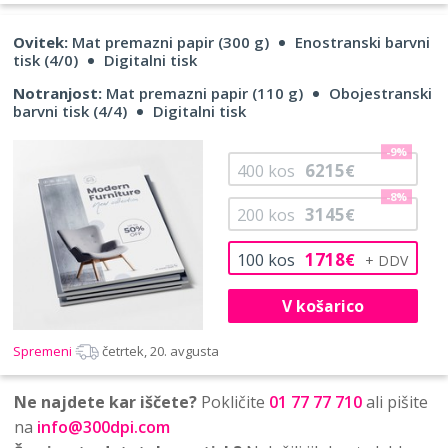
Ovitek:
Mat premazni papir (300 g)
Enostranski barvni
tisk (4/0)
Digitalni tisk
Notranjost:
Mat premazni papir (110 g)
Obojestranski
barvni tisk (4/4)
Digitalni tisk
-9%
6215
400
kos
€
-8%
3145
200
kos
€
1718
100
kos
€
V košarico
Spremeni
četrtek, 20. avgusta
Ne najdete kar iščete?
Pokličite
01 77 77 710
ali pišite
na
info@300dpi.com