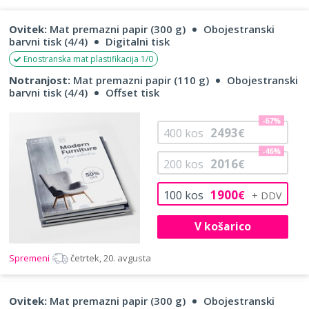
Ovitek:
Mat premazni papir (300 g)
Obojestranski
barvni tisk (4/4)
Digitalni tisk
Enostranska mat plastifikacija 1/0
Notranjost:
Mat premazni papir (110 g)
Obojestranski
barvni tisk (4/4)
Offset tisk
-67%
2493
400
kos
€
-46%
2016
200
kos
€
1900
100
kos
€
V košarico
Spremeni
četrtek, 20. avgusta
Ovitek:
Mat premazni papir (300 g)
Obojestranski