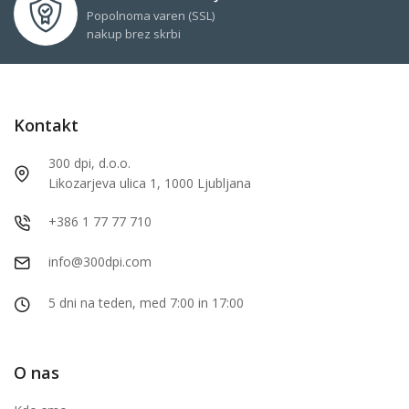
Popolnoma varen (SSL)
nakup brez skrbi
Kontakt
300 dpi, d.o.o.
Likozarjeva ulica 1, 1000 Ljubljana
+386 1 77 77 710
info@300dpi.com
5 dni na teden, med 7:00 in 17:00
O nas