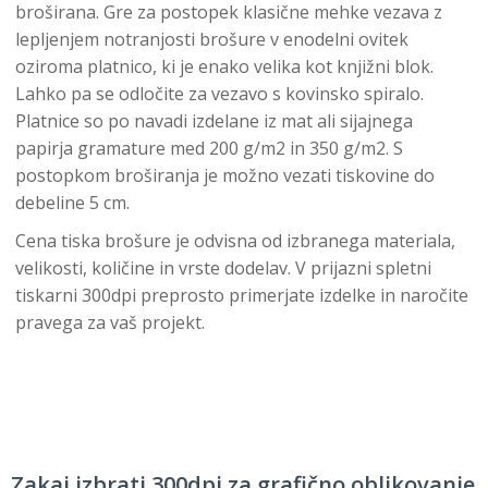
broširana. Gre za postopek klasične mehke vezava z
lepljenjem notranjosti brošure v enodelni ovitek
oziroma platnico, ki je enako velika kot knjižni blok.
Lahko pa se odločite za vezavo s kovinsko spiralo.
Platnice so po navadi izdelane iz mat ali sijajnega
papirja gramature med 200 g/m2 in 350 g/m2. S
postopkom broširanja je možno vezati tiskovine do
debeline 5 cm.
Cena tiska brošure je odvisna od izbranega materiala,
velikosti, količine in vrste dodelav. V prijazni spletni
tiskarni 300dpi preprosto primerjate izdelke in naročite
pravega za vaš projekt.
Zakaj izbrati 300dpi za grafično oblikovanje