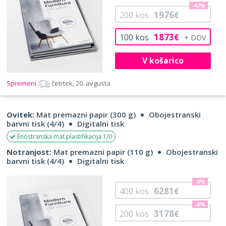
-47%
1976
200
kos
€
1873
100
kos
€
V košarico
Spremeni
četrtek, 20. avgusta
Ovitek:
Mat premazni papir (300 g)
Obojestranski
barvni tisk (4/4)
Digitalni tisk
Enostranska mat plastifikacija 1/0
Notranjost:
Mat premazni papir (110 g)
Obojestranski
barvni tisk (4/4)
Digitalni tisk
-9%
6281
400
kos
€
-8%
3178
200
kos
€