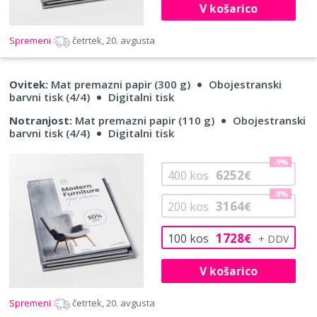
V košarico
Spremeni
četrtek, 20. avgusta
Ovitek:
Mat premazni papir (300 g)
Obojestranski
barvni tisk (4/4)
Digitalni tisk
Notranjost:
Mat premazni papir (110 g)
Obojestranski
barvni tisk (4/4)
Digitalni tisk
-9%
6252
400
kos
€
-8%
3164
200
kos
€
1728
100
kos
€
V košarico
Spremeni
četrtek, 20. avgusta