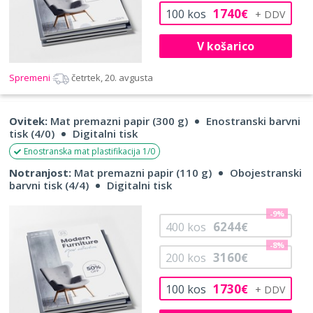
1740
100
kos
€
V košarico
Spremeni
četrtek, 20. avgusta
Ovitek:
Mat premazni papir (300 g)
Enostranski barvni
tisk (4/0)
Digitalni tisk
Enostranska mat plastifikacija 1/0
Notranjost:
Mat premazni papir (110 g)
Obojestranski
barvni tisk (4/4)
Digitalni tisk
-9%
6244
400
kos
€
-8%
3160
200
kos
€
1730
100
kos
€