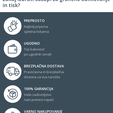
in tisk?
PREPROSTO
Najbolj prijazna
spletna tiskarna
UGODNO
Top kakovost
po ugodnih cenah
BREZPLAČNA DOSTAVA
Pravočasna in brezplačna
dostava za vsa naročila
100% GARANCIJA
Vaše zadovoljstvo
nam pomeni največ
VARNO NAKUPOVANJE