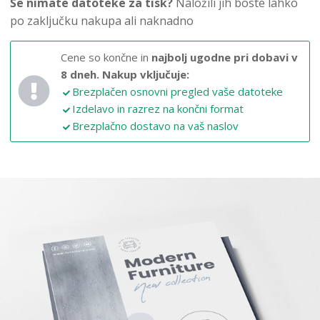
Še nimate datoteke za tisk?
Naložili jih boste lahko
po zaključku nakupa ali naknadno
Cene so končne in
najbolj ugodne pri dobavi v
8 dneh.
Nakup vključuje:
Brezplačen osnovni pregled vaše datoteke
Izdelavo in razrez na končni format
Brezplačno dostavo na vaš naslov