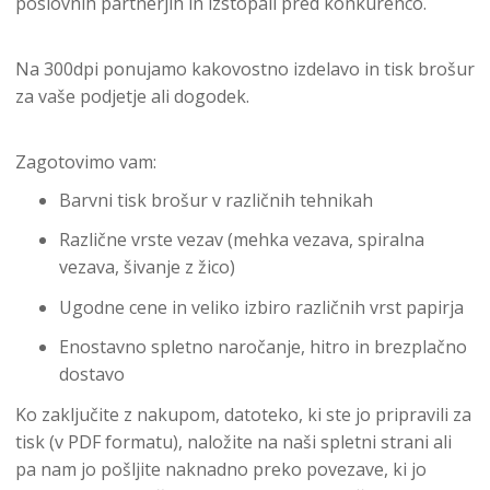
poslovnih partnerjih in izstopali pred konkurenco.
Na 300dpi ponujamo kakovostno izdelavo in tisk brošur
za vaše podjetje ali dogodek.
Zagotovimo vam:
Barvni tisk brošur v različnih tehnikah
Različne vrste vezav (mehka vezava, spiralna
vezava, šivanje z žico)
Ugodne cene in veliko izbiro različnih vrst papirja
Enostavno spletno naročanje, hitro in brezplačno
dostavo
Ko zaključite z nakupom, datoteko, ki ste jo pripravili za
tisk (v PDF formatu), naložite na naši spletni strani ali
pa nam jo pošljite naknadno preko povezave, ki jo