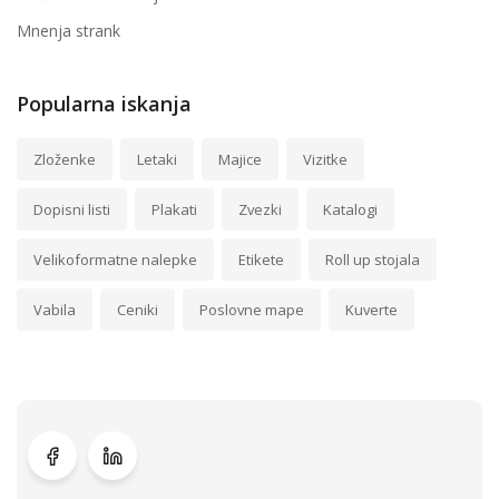
Mnenja strank
Popularna iskanja
Zloženke
Letaki
Majice
Vizitke
Dopisni listi
Plakati
Zvezki
Katalogi
Velikoformatne nalepke
Etikete
Roll up stojala
Vabila
Ceniki
Poslovne mape
Kuverte