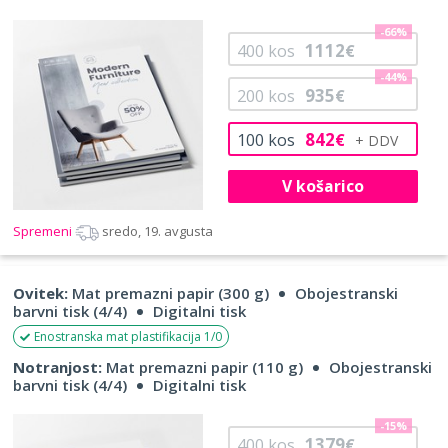
-66%
1112
400
kos
€
-44%
935
200
kos
€
842
100
kos
€
V košarico
Spremeni
sredo, 19. avgusta
Ovitek:
Mat premazni papir (300 g)
Obojestranski
barvni tisk (4/4)
Digitalni tisk
Enostranska mat plastifikacija 1/0
Notranjost:
Mat premazni papir (110 g)
Obojestranski
barvni tisk (4/4)
Digitalni tisk
-15%
1379
400
kos
€