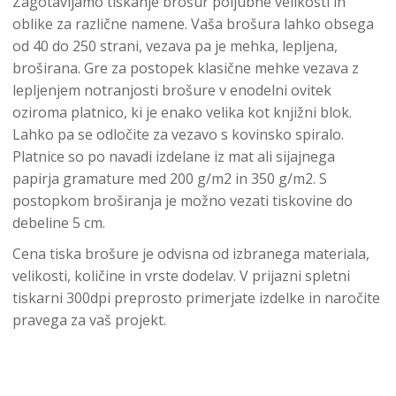
Zagotavljamo tiskanje brošur poljubne velikosti in
oblike za različne namene. Vaša brošura lahko obsega
od 40 do 250 strani, vezava pa je mehka, lepljena,
broširana. Gre za postopek klasične mehke vezava z
lepljenjem notranjosti brošure v enodelni ovitek
oziroma platnico, ki je enako velika kot knjižni blok.
Lahko pa se odločite za vezavo s kovinsko spiralo.
Platnice so po navadi izdelane iz mat ali sijajnega
papirja gramature med 200 g/m2 in 350 g/m2. S
postopkom broširanja je možno vezati tiskovine do
debeline 5 cm.
Cena tiska brošure je odvisna od izbranega materiala,
velikosti, količine in vrste dodelav. V prijazni spletni
tiskarni 300dpi preprosto primerjate izdelke in naročite
pravega za vaš projekt.