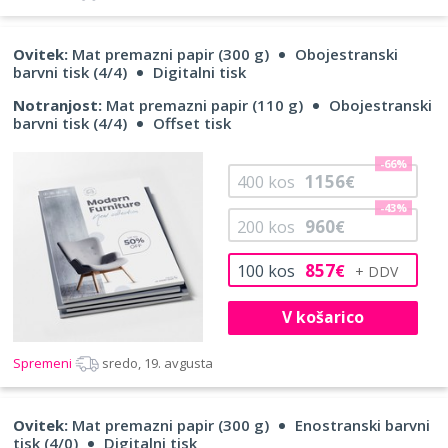
Ovitek:
Mat premazni papir (300 g)
Obojestranski
barvni tisk (4/4)
Digitalni tisk
Notranjost:
Mat premazni papir (110 g)
Obojestranski
barvni tisk (4/4)
Offset tisk
-66%
1156
400
kos
€
-43%
960
200
kos
€
857
100
kos
€
V košarico
Spremeni
sredo, 19. avgusta
Ovitek:
Mat premazni papir (300 g)
Enostranski barvni
tisk (4/0)
Digitalni tisk