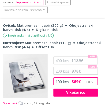
vezava
lepljeno broširano
kovinski sponki
kovinska spirala
‐
srebrna
Ovitek:
Mat premazni papir (300 g)
Obojestranski
barvni tisk (4/4)
Digitalni tisk
Enostranska mat plastifikacija 1/0
Notranjost:
Mat premazni papir (110 g)
Obojestranski
barvni tisk (4/4)
Offset tisk
-65%
1189
400
kos
€
-43%
978
200
kos
€
869
100
kos
€
V košarico
Spremeni
sredo, 19. avgusta