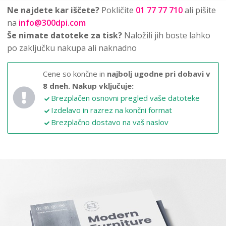
Ne najdete kar iščete?
Pokličite
01 77 77 710
ali pišite
na
info@300dpi.com
Še nimate datoteke za tisk?
Naložili jih boste lahko
po zaključku nakupa ali naknadno
Cene so končne in
najbolj ugodne pri dobavi v
8 dneh.
Nakup vključuje:
Brezplačen osnovni pregled vaše datoteke
Izdelavo in razrez na končni format
Brezplačno dostavo na vaš naslov