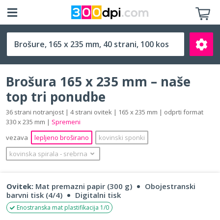
165 x 235 mm
Brošura 165 x 235 mm – naše
top tri ponudbe
36 strani notranjost | 4 strani ovitek | 165 x 235 mm | odprti format
330 x 235 mm |
Spremeni
Išči
vezava
lepljeno broširano
kovinski sponki
kovinska spirala
‐
srebrna
Ovitek:
Mat premazni papir (300 g)
Obojestranski
barvni tisk (4/4)
Digitalni tisk
Enostranska mat plastifikacija 1/0