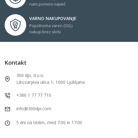
nam pomeni največ
VARNO NAKUPOVANJE
Popolnoma varen (SSL)
nakup brez skrbi
Kontakt
300 dpi, d.o.o.
Likozarjeva ulica 1, 1000 Ljubljana
+386 1 77 77 710
info@300dpi.com
5 dni na teden, med 7:00 in 17:00