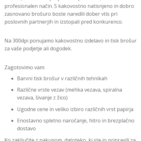
profesionalen način. S kakovostno natisnjeno in dobro
zasnovano brošuro boste naredili dober vtis pri
poslovnih partnerjih in izstopali pred konkurenco.
Na 300dpi ponujamo kakovostno izdelavo in tisk brošur
za vaše podjetje ali dogodek.
Zagotovimo vam:
Barvni tisk brošur v različnih tehnikah
Različne vrste vezav (mehka vezava, spiralna
vezava, šivanje z žico)
Ugodne cene in veliko izbiro različnih vrst papirja
Enostavno spletno naročanje, hitro in brezplačno
dostavo
Ko zaključite z nakupom, datoteko, ki ste jo pripravili za