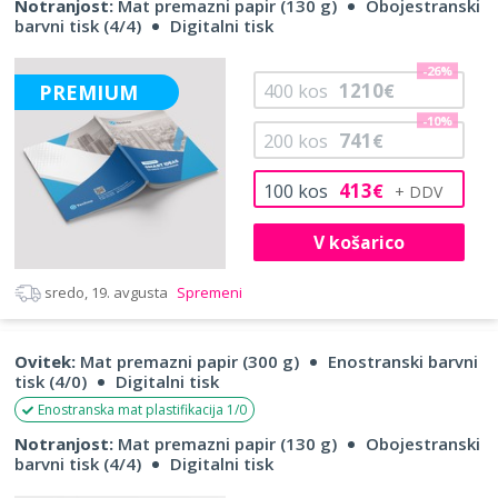
Notranjost:
Mat premazni papir (130 g)
Obojestranski
barvni tisk (4/4)
Digitalni tisk
-26%
1210
PREMIUM
400
kos
€
-10%
741
200
kos
€
413
100
kos
€
V košarico
sredo, 19. avgusta
Spremeni
Ovitek:
Mat premazni papir (300 g)
Enostranski barvni
tisk (4/0)
Digitalni tisk
Enostranska mat plastifikacija 1/0
Notranjost:
Mat premazni papir (130 g)
Obojestranski
barvni tisk (4/4)
Digitalni tisk