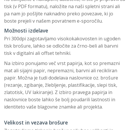
tisk (v PDF formatu), naložite na naši spletni strani ali
pa nam jo pošljite naknadno preko povezave, ki jo
boste prejeli v našem povratnem e-sporočilu.
Možnosti izdelave
Pri 300dpi zagotavljamo visokokakovosten in ugoden
tisk brošure, lahko se odločite za črno-beli ali barvni
tisk v digitalni ali offset tehniki.
Na izbiro ponujamo več vrst papirja, kot so premazni
mat ali sijajni papir, nepremazni, barvni ali recikliran
papir. Možna je tudi dodelava naslovnice oz. brošure
(rezanje, zgibanje, žlebljenje, plastifikacije, slepi tisk,
zlatotisk, UV lakiranje). Z izbiro pravega papirja in
naslovnice boste lahko še bolj poudarili lastnosti in
identiteto vaše blagovne znamke ali projekta.
Velikost in vezava brošure