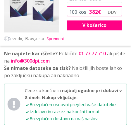
382
100
kos
€
V košarico
sredo, 19. avgusta
Spremeni
Ne najdete kar iščete?
Pokličite
01 77 77 710
ali pišite
na
info@300dpi.com
Še nimate datoteke za tisk?
Naložili jih boste lahko
po zaključku nakupa ali naknadno
Cene so končne in
najbolj ugodne pri dobavi v
8 dneh.
Nakup vključuje:
Brezplačen osnovni pregled vaše datoteke
Izdelavo in razrez na končni format
Brezplačno dostavo na vaš naslov