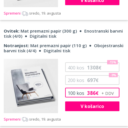
V košarico
Spremeni
sredo, 19. avgusta
Ovitek:
Mat premazni papir (300 g)
Enostranski barvni
tisk (4/0)
Digitalni tisk
Notranjost:
Mat premazni papir (110 g)
Obojestranski
barvni tisk (4/4)
Digitalni tisk
-15%
1308
400
kos
€
-9%
697
200
kos
€
386
100
kos
€
V košarico
Spremeni
sredo, 19. avgusta