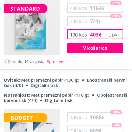
-27%
1164
STANDARD
400
kos
€
-10%
721
200
kos
€
403
100
kos
€
V košarico
sredo, 19. avgusta
Spremeni
Ovitek:
Mat premazni papir (130 g)
Enostranski barvni
tisk (4/0)
Digitalni tisk
Notranjost:
Mat premazni papir (110 g)
Obojestranski
barvni tisk (4/4)
Digitalni tisk
-28%
1088
BUDGET
400
kos
€
-9%
689
200
kos
€