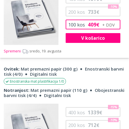
-10%
733
200
kos
€
409
100
kos
€
V košarico
Spremeni
sredo, 19. avgusta
Ovitek:
Mat premazni papir (300 g)
Enostranski barvni
tisk (4/0)
Digitalni tisk
Enostranska mat plastifikacija 1/0
Notranjost:
Mat premazni papir (110 g)
Obojestranski
barvni tisk (4/4)
Digitalni tisk
-15%
1339
400
kos
€
-10%
712
200
kos
€