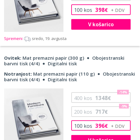
398
100
kos
€
V košarico
Spremeni
sredo, 19. avgusta
Ovitek:
Mat premazni papir (300 g)
Obojestranski
barvni tisk (4/4)
Digitalni tisk
Notranjost:
Mat premazni papir (110 g)
Obojestranski
barvni tisk (4/4)
Digitalni tisk
-14%
1348
400
kos
€
-9%
717
200
kos
€
396
100
kos
€