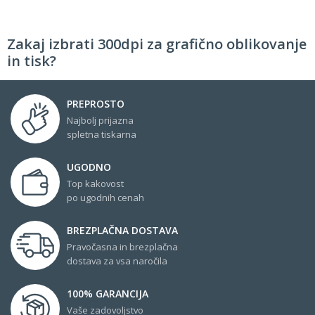
Zakaj izbrati 300dpi za grafično oblikovanje
in tisk?
PREPROSTO
Najbolj prijazna
spletna tiskarna
UGODNO
Top kakovost
po ugodnih cenah
BREZPLAČNA DOSTAVA
Pravočasna in brezplačna
dostava za vsa naročila
100% GARANCIJA
Vaše zadovoljstvo