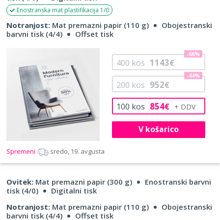
Enostranska mat plastifikacija 1/0
Notranjost:
Mat premazni papir (110 g)
Obojestranski
barvni tisk (4/4)
Offset tisk
-66%
1143
400
kos
€
-44%
952
200
kos
€
854
100
kos
€
V košarico
Spremeni
sredo, 19. avgusta
Ovitek:
Mat premazni papir (300 g)
Enostranski barvni
tisk (4/0)
Digitalni tisk
Notranjost:
Mat premazni papir (110 g)
Obojestranski
barvni tisk (4/4)
Offset tisk