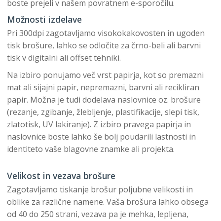
boste prejeli v našem povratnem e-sporočilu.
Možnosti izdelave
Pri 300dpi zagotavljamo visokokakovosten in ugoden
tisk brošure, lahko se odločite za črno-beli ali barvni
tisk v digitalni ali offset tehniki.
Na izbiro ponujamo več vrst papirja, kot so premazni
mat ali sijajni papir, nepremazni, barvni ali recikliran
papir. Možna je tudi dodelava naslovnice oz. brošure
(rezanje, zgibanje, žlebljenje, plastifikacije, slepi tisk,
zlatotisk, UV lakiranje). Z izbiro pravega papirja in
naslovnice boste lahko še bolj poudarili lastnosti in
identiteto vaše blagovne znamke ali projekta.
Velikost in vezava brošure
Zagotavljamo tiskanje brošur poljubne velikosti in
oblike za različne namene. Vaša brošura lahko obsega
od 40 do 250 strani, vezava pa je mehka, lepljena,