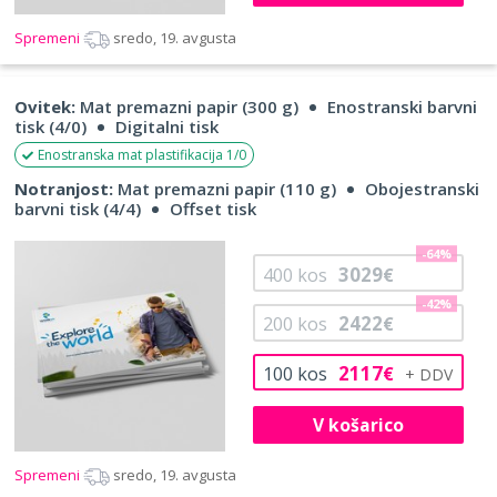
Spremeni
sredo, 19. avgusta
Ovitek:
Mat premazni papir (300 g)
Enostranski barvni
tisk (4/0)
Digitalni tisk
Enostranska mat plastifikacija 1/0
Notranjost:
Mat premazni papir (110 g)
Obojestranski
barvni tisk (4/4)
Offset tisk
-64%
3029
400
kos
€
-42%
2422
200
kos
€
2117
100
kos
€
V košarico
Spremeni
sredo, 19. avgusta