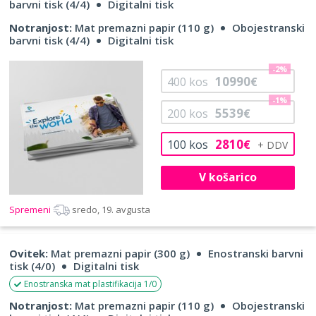
barvni tisk (4/4)
Digitalni tisk
Notranjost:
Mat premazni papir (110 g)
Obojestranski
barvni tisk (4/4)
Digitalni tisk
-2%
10990
400
kos
€
-1%
5539
200
kos
€
2810
100
kos
€
V košarico
Spremeni
sredo, 19. avgusta
Ovitek:
Mat premazni papir (300 g)
Enostranski barvni
tisk (4/0)
Digitalni tisk
Enostranska mat plastifikacija 1/0
Notranjost:
Mat premazni papir (110 g)
Obojestranski