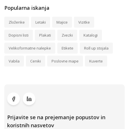
Popularna iskanja
Zloženke
Letaki
Majice
Vizitke
Dopisni listi
Plakati
Zvezki
Katalogi
Velikoformatne nalepke
Etikete
Roll up stojala
Vabila
Ceniki
Poslovne mape
Kuverte
Prijavite se na prejemanje popustov in
koristnih nasvetov