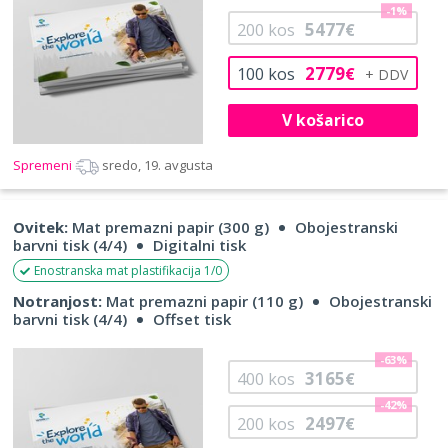
-1%
5477
200
kos
€
2779
100
kos
€
V košarico
Spremeni
sredo, 19. avgusta
Ovitek:
Mat premazni papir (300 g)
Obojestranski
barvni tisk (4/4)
Digitalni tisk
Enostranska mat plastifikacija 1/0
Notranjost:
Mat premazni papir (110 g)
Obojestranski
barvni tisk (4/4)
Offset tisk
-63%
3165
400
kos
€
-42%
2497
200
kos
€