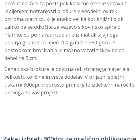
broširana. Gre za postopek klasične mehke vezava z
lepljenjem notranjosti brošure v enodelni ovitek
oziroma platnico, ki je enako velika kot knjižni blok.
Lahko pa se odločite za vezavo s kovinsko spiralo.
Platnice so po navadi izdelane iz mat ali sijajnega
papirja gramature med 200 g/m2 in 350 g/m2. S
postopkom broširanja je možno vezati tiskovine do
debeline 5 cm.
Cena tiska brošure je odvisna od izbranega materiala,
velikosti, količine in vrste dodelav. V prijazni spletni
tiskarni 300dpi preprosto primerjate izdelke in naročite
pravega za vaš projekt.
Zakaj izbrati 300dpi za grafično oblikovanje