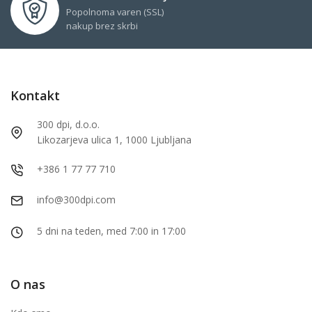
Popolnoma varen (SSL)
nakup brez skrbi
Kontakt
300 dpi, d.o.o.
Likozarjeva ulica 1, 1000 Ljubljana
+386 1 77 77 710
info@300dpi.com
5 dni na teden, med 7:00 in 17:00
O nas