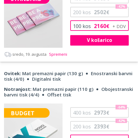
-42%
2502
200
kos
€
2160
100
kos
€
V košarico
sredo, 19. avgusta
Spremeni
Ovitek:
Mat premazni papir (130 g)
Enostranski barvni
tisk (4/0)
Digitalni tisk
Notranjost:
Mat premazni papir (110 g)
Obojestranski
barvni tisk (4/4)
Offset tisk
-64%
2973
BUDGET
400
kos
€
-42%
2393
200
kos
€