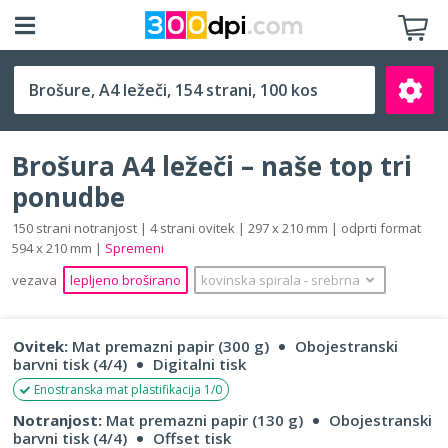
A4 ležeči (297 x 210 mm)
Brošura A4 ležeči – naše top tri
ponudbe
150 strani notranjost | 4 strani ovitek | 297 x 210 mm | odprti format
594 x 210 mm |
Spremeni
Išči
vezava
lepljeno broširano
kovinska spirala
‐
srebrna
Ovitek:
Mat premazni papir (300 g)
Obojestranski
barvni tisk (4/4)
Digitalni tisk
Enostranska mat plastifikacija 1/0
Notranjost:
Mat premazni papir (130 g)
Obojestranski
barvni tisk (4/4)
Offset tisk