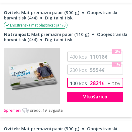
Ovitek:
Mat premazni papir (300 g)
Obojestranski
barvni tisk (4/4)
Digitalni tisk
Enostranska mat plastifikacija 1/0
Notranjost:
Mat premazni papir (110 g)
Obojestranski
barvni tisk (4/4)
Digitalni tisk
-2%
11018
400
kos
€
-1%
5554
200
kos
€
2821
100
kos
€
V košarico
Spremeni
sredo, 19. avgusta
Ovitek:
Mat premazni papir (300 g)
Obojestranski