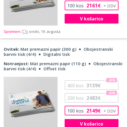
2161
100
kos
€
V košarico
Spremeni
sredo, 19. avgusta
Ovitek:
Mat premazni papir (300 g)
Obojestranski
barvni tisk (4/4)
Digitalni tisk
Notranjost:
Mat premazni papir (110 g)
Obojestranski
barvni tisk (4/4)
Offset tisk
-63%
3139
400
kos
€
-42%
2483
200
kos
€
2149
100
kos
€
V košarico