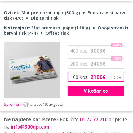
Ovitek:
Mat premazni papir (300 g)
Enostranski barvni
tisk (4/0)
Digitalni tisk
Notranjost:
Mat premazni papir (110 g)
Obojestranski
barvni tisk (4/4)
Offset tisk
-64%
3003
400
kos
€
-42%
2409
200
kos
€
2106
100
kos
€
V košarico
Spremeni
sredo, 19. avgusta
Ne najdete kar iščete?
Pokličite
01 77 77 710
ali pišite
na
info@300dpi.com