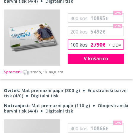
barvni tisk (4/4)
Digitalni tisk
-2%
10895
400
kos
€
-1%
5492
200
kos
€
2790
100
kos
€
V košarico
Spremeni
sredo, 19. avgusta
Ovitek:
Mat premazni papir (300 g)
Enostranski barvni
tisk (4/0)
Digitalni tisk
Notranjost:
Mat premazni papir (110 g)
Obojestranski
barvni tisk (4/4)
Digitalni tisk
-2%
10866
400
kos
€