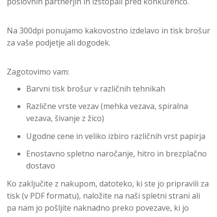
poslovnih partnerjih in izstopali pred konkurenco.
Na 300dpi ponujamo kakovostno izdelavo in tisk brošur
za vaše podjetje ali dogodek.
Zagotovimo vam:
Barvni tisk brošur v različnih tehnikah
Različne vrste vezav (mehka vezava, spiralna
vezava, šivanje z žico)
Ugodne cene in veliko izbiro različnih vrst papirja
Enostavno spletno naročanje, hitro in brezplačno
dostavo
Ko zaključite z nakupom, datoteko, ki ste jo pripravili za
tisk (v PDF formatu), naložite na naši spletni strani ali
pa nam jo pošljite naknadno preko povezave, ki jo