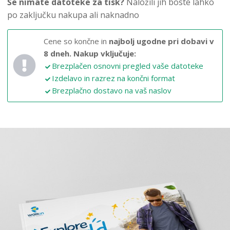
Še nimate datoteke za tisk?
Naložili jih boste lahko
po zaključku nakupa ali naknadno
Cene so končne in
najbolj ugodne pri dobavi v
8 dneh.
Nakup vključuje:
Brezplačen osnovni pregled vaše datoteke
Izdelavo in razrez na končni format
Brezplačno dostavo na vaš naslov