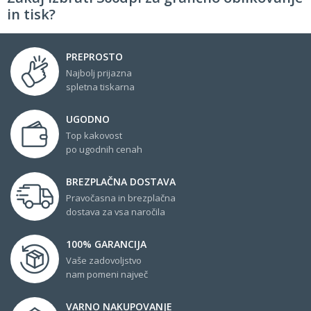
in tisk?
PREPROSTO
Najbolj prijazna
spletna tiskarna
UGODNO
Top kakovost
po ugodnih cenah
BREZPLAČNA DOSTAVA
Pravočasna in brezplačna
dostava za vsa naročila
100% GARANCIJA
Vaše zadovoljstvo
nam pomeni največ
VARNO NAKUPOVANJE