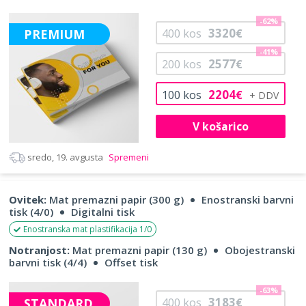
-62%
3320
PREMIUM
400
kos
€
-41%
2577
200
kos
€
2204
100
kos
€
V košarico
sredo, 19. avgusta
Spremeni
Ovitek:
Mat premazni papir (300 g)
Enostranski barvni
tisk (4/0)
Digitalni tisk
Enostranska mat plastifikacija 1/0
Notranjost:
Mat premazni papir (130 g)
Obojestranski
barvni tisk (4/4)
Offset tisk
-63%
3183
STANDARD
400
kos
€