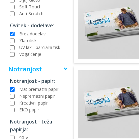
Soft Touch
Anti-Scratch
Ovitek - dodelave:
Brez dodelav
Zlatotisk
UV lak - parcialni tisk
Vogalčenje
Notranjost
Notranjost - papir:
Mat premazni papir
Nepremazni papir
Kreativni papir
EKO papir
Notranjost - teža
papirja:
90 g