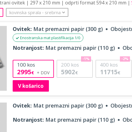
strani ovitek | 297 x 210 mm | odprti format 594 x 210 mm |
kovinska spirala
‐
srebrna
Ovitek:
Mat premazni papir (300 g)
Obojestr
Enostranska mat plastifikacija 1/0
Notranjost:
Mat premazni papir (110 g)
Obo
-1%
-2%
100
kos
200
kos
400
kos
2995
5902
11715
€
€
€
V košarico
Ovitek:
Mat premazni papir (300 g)
Obojestr
Notranjost:
Mat premazni papir (110 g)
Obo