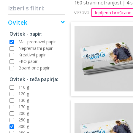
160 strani notranjost | 4 
Izberi s filtri:
vezava
lepljeno broširano
Ovitek
Ovitek - papir:
Mat premazni papir
Nepremazni papir
Kreativni papir
EKO papir
Board one papir
Ovitek - teža papirja:
110 g
120 g
130 g
170 g
200 g
250 g
300 g
350 g