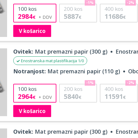
-1%
-2%
100
kos
200
kos
400
kos
2984
5887
11686
€
€
€
V košarico
Ovitek:
Mat premazni papir (300 g)
Enostran
Enostranska mat plastifikacija 1/0
Notranjost:
Mat premazni papir (110 g)
Obo
-1%
-2%
100
kos
200
kos
400
kos
2964
5840
11591
€
€
€
V košarico
Ovitek:
Mat premazni papir (300 g)
Enostran