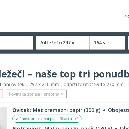
PR
A4 ležeči
(297 x 210 mm)
164 strani
Velikost (zaprte) tiskovine
ležeči – naše top tri ponud
strani ovitek | 297 x 210 mm | odprti format 594 x 210 mm |
kovinska spirala
‐
srebrna
Ovitek:
Mat premazni papir (300 g)
Obojestr
Enostranska mat plastifikacija 1/0
Notranjost:
Mat premazni papir (130 g)
Obo