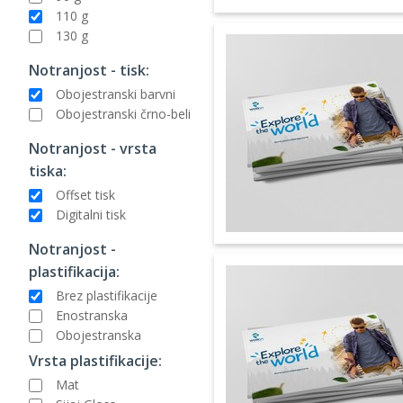
110 g
130 g
Notranjost - tisk:
Obojestranski barvni
Obojestranski črno-beli
Notranjost - vrsta
tiska:
Offset tisk
Digitalni tisk
Notranjost -
plastifikacija:
Brez plastifikacije
Enostranska
Obojestranska
Vrsta plastifikacije:
Mat