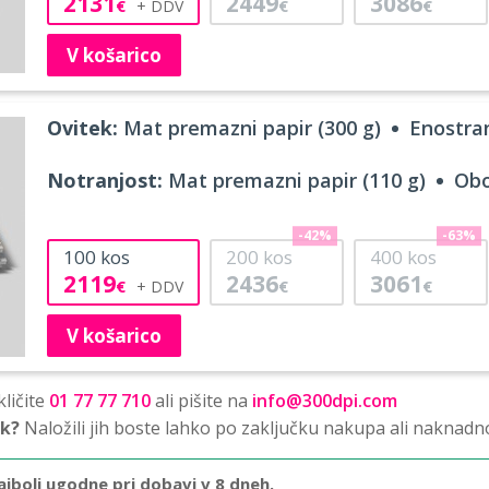
2131
2449
3086
€
€
€
V košarico
Ovitek:
Mat premazni papir (300 g)
Enostran
Notranjost:
Mat premazni papir (110 g)
Obo
-42%
-63%
100
kos
200
kos
400
kos
2119
2436
3061
€
€
€
V košarico
ličite
01 77 77 710
ali pišite na
info@300dpi.com
sk?
Naložili jih boste lahko po zaključku nakupa ali naknadn
ajbolj ugodne pri dobavi v 8 dneh.