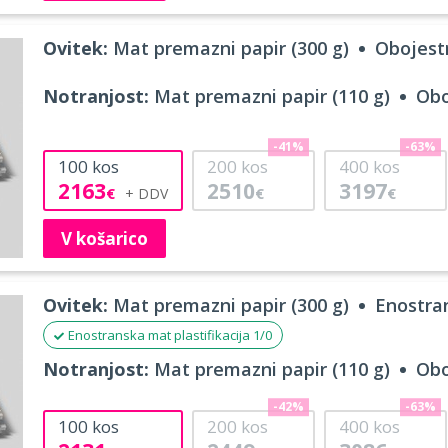
Ovitek:
Mat premazni papir (300 g)
Obojestr
Notranjost:
Mat premazni papir (110 g)
Obo
-41%
-63%
100
kos
200
kos
400
kos
2163
2510
3197
€
€
€
V košarico
Ovitek:
Mat premazni papir (300 g)
Enostran
Enostranska mat plastifikacija 1/0
Notranjost:
Mat premazni papir (110 g)
Obo
-42%
-63%
100
kos
200
kos
400
kos