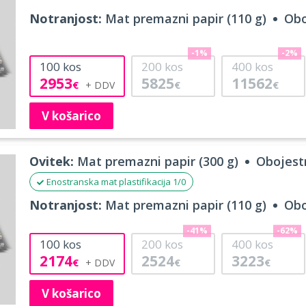
Notranjost:
Mat premazni papir (110 g)
Obo
-1%
-2%
100
kos
200
kos
400
kos
2953
5825
11562
€
€
€
V košarico
Ovitek:
Mat premazni papir (300 g)
Obojestr
Enostranska mat plastifikacija 1/0
Notranjost:
Mat premazni papir (110 g)
Obo
-41%
-62%
100
kos
200
kos
400
kos
2174
2524
3223
€
€
€
V košarico