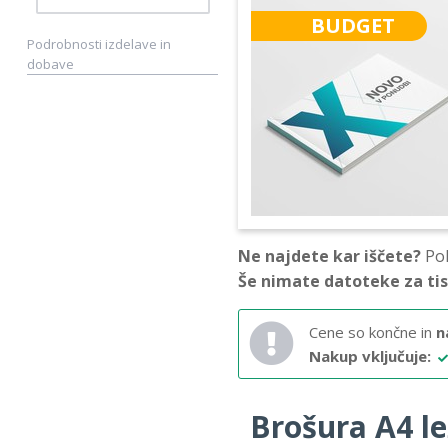
BUDGET
Podrobnosti izdelave in
dobave
Ne najdete kar iščete?
Pok
Še nimate datoteke za ti
Cene so končne in
n
Nakup vključuje:
Brošura A4 lež