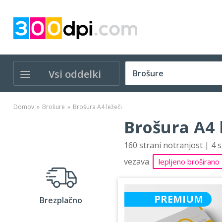
Vsi oddelki
Domov
Brošure
Brošura A4 ležeči
Brošura A4 
160 strani notranjost | 4 
vezava
lepljeno broširano
PREMIUM
Brezplačno