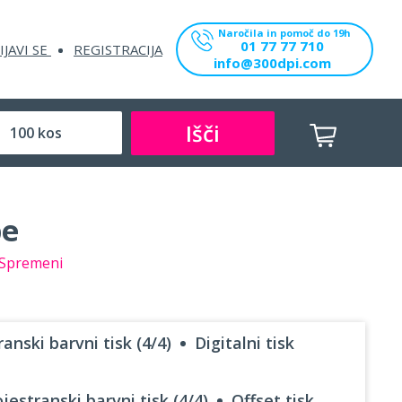
Naročila in pomoč do 19h
01 77 77 710
IJAVI SE
REGISTRACIJA
info@300dpi.com
Išči
be
Spremeni
anski barvni tisk (4/4)
Digitalni tisk
jestranski barvni tisk (4/4)
Offset tisk