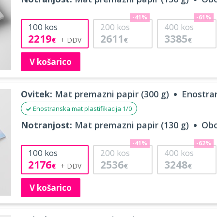
-41%
-61%
100
kos
200
kos
400
kos
2219
2611
3385
€
€
€
V košarico
Ovitek:
Mat premazni papir (300 g)
Enostran
Enostranska mat plastifikacija 1/0
Notranjost:
Mat premazni papir (130 g)
Obo
-41%
-62%
100
kos
200
kos
400
kos
2176
2536
3248
€
€
€
V košarico