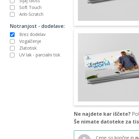
Sijaj Gloss
Soft Touch
Anti-Scratch
Notranjost - dodelave:
Brez dodelav
Vogalčenje
Zlatotisk
UV lak - parcialni tisk
Ne najdete kar iščete?
Pok
Še nimate datoteke za ti
Cene so končne in
n