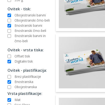
Ovitek - tisk:
Obojestranski barvni
Obojestranski črno-beli
Enostranski barvni
Enostranski črno-beli
Enostranski barvni in
črno-beli
Ovitek - vrsta tiska:
Offset tisk
Digitalni tisk
Ovitek - plastifikacija:
Brez plastifikacije
Enostranska
Obojestranska
Vrsta plastifikacije:
Mat
Sijaj Gloss