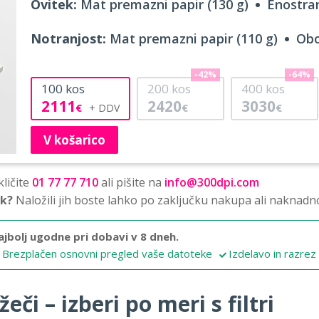
Ovitek:
Mat premazni papir (130 g)
Enostran
Notranjost:
Mat premazni papir (110 g)
Obo
-42%
-64%
100
kos
200
kos
400
kos
2111
2420
3030
€
€
€
V košarico
ličite
01 77 77 710
ali pišite na
info@300dpi.com
sk?
Naložili jih boste lahko po zaključku nakupa ali naknadn
ajbolj ugodne pri dobavi v 8 dneh.
Brezplačen osnovni pregled vaše datoteke
Izdelavo in razrez
eči – izberi po meri s filtri