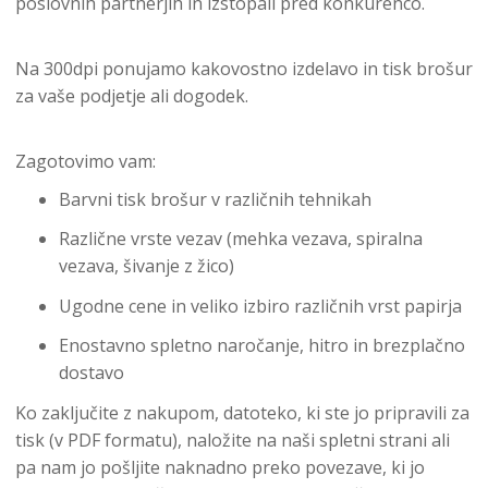
poslovnih partnerjih in izstopali pred konkurenco.
Na 300dpi ponujamo kakovostno izdelavo in tisk brošur
za vaše podjetje ali dogodek.
Zagotovimo vam:
Barvni tisk brošur v različnih tehnikah
Različne vrste vezav (mehka vezava, spiralna
vezava, šivanje z žico)
Ugodne cene in veliko izbiro različnih vrst papirja
Enostavno spletno naročanje, hitro in brezplačno
dostavo
Ko zaključite z nakupom, datoteko, ki ste jo pripravili za
tisk (v PDF formatu), naložite na naši spletni strani ali
pa nam jo pošljite naknadno preko povezave, ki jo