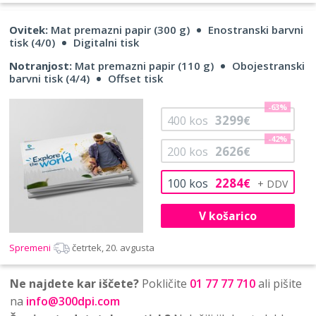
Ovitek:
Mat premazni papir (300 g)
Enostranski barvni
tisk (4/0)
Digitalni tisk
Notranjost:
Mat premazni papir (110 g)
Obojestranski
barvni tisk (4/4)
Offset tisk
-63%
3299
400
kos
€
-42%
2626
200
kos
€
2284
100
kos
€
V košarico
Spremeni
četrtek, 20. avgusta
Ne najdete kar iščete?
Pokličite
01 77 77 710
ali pišite
na
info@300dpi.com