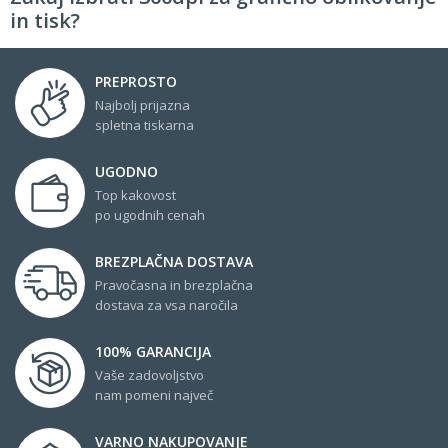
in tisk?
PREPROSTO
Najbolj prijazna
spletna tiskarna
UGODNO
Top kakovost
po ugodnih cenah
BREZPLAČNA DOSTAVA
Pravočasna in brezplačna
dostava za vsa naročila
100% GARANCIJA
Vaše zadovoljstvo
nam pomeni največ
VARNO NAKUPOVANJE