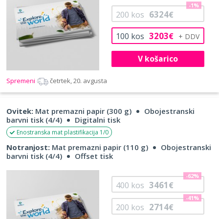
-1%
6324
200
kos
€
3203
100
kos
€
V košarico
Spremeni
četrtek, 20. avgusta
Ovitek:
Mat premazni papir (300 g)
Obojestranski
barvni tisk (4/4)
Digitalni tisk
Enostranska mat plastifikacija 1/0
Notranjost:
Mat premazni papir (110 g)
Obojestranski
barvni tisk (4/4)
Offset tisk
-62%
3461
400
kos
€
-41%
2714
200
kos
€