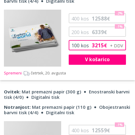
barvni tisk (4/4)
Digitalni tisk
-2%
12588
400
kos
€
-1%
6339
200
kos
€
3215
100
kos
€
V košarico
Spremeni
četrtek, 20. avgusta
Ovitek:
Mat premazni papir (300 g)
Enostranski barvni
tisk (4/0)
Digitalni tisk
Notranjost:
Mat premazni papir (110 g)
Obojestranski
barvni tisk (4/4)
Digitalni tisk
-1%
12559
400
kos
€