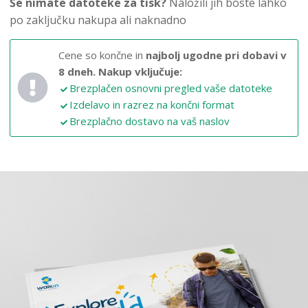
Še nimate datoteke za tisk?
Naložili jih boste lahko
po zaključku nakupa ali naknadno
Cene so končne in
najbolj ugodne pri dobavi v
8 dneh.
Nakup vključuje:
Brezplačen osnovni pregled vaše datoteke
Izdelavo in razrez na končni format
Brezplačno dostavo na vaš naslov