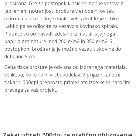
broširana. Gre za postopek klasične mehke vezava z
lepljenjem notranjosti brošure v enodelni ovitek
oziroma platnico, ki je enako velika kot knjižni blok.
Lahko pa se odločite za vezavo s kovinsko spiralo.
Platnice so po navadi izdelane iz mat ali sijajnega
papirja gramature med 200 g/m2 in 350 g/m2. S
postopkom broširanja je možno vezati tiskovine do
debeline 5 cm.
Cena tiska brošure je odvisna od izbranega materiala,
velikosti, količine in vrste dodelav. V prijazni spletni
tiskarni 300dpi preprosto primerjate izdelke in naročite
pravega za vaš projekt.
Zakaj izbrati 300dpi za grafično oblikovanje