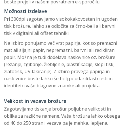
boste prejeli v našem povratnem e-sporočilu.
Možnosti izdelave
Pri 300dpi zagotavljamo visokokakovosten in ugoden
tisk brošure, lahko se odločite za črno-beli ali barvni
tisk v digitalni ali offset tehniki.
Na izbiro ponujamo več vrst papirja, kot so premazni
mat ali sijajni papir, nepremazni, barvni ali recikliran
papir. Možna je tudi dodelava naslovnice oz. brošure
(rezanje, zgibanje, žlebljenje, plastifikacije, slepi tisk,
zlatotisk, UV lakiranje). Z izbiro pravega papirja in
naslovnice boste lahko še bolj poudarili lastnosti in
identiteto vaše blagovne znamke ali projekta.
Velikost in vezava brošure
Zagotavljamo tiskanje brošur poljubne velikosti in
oblike za različne namene. Vaša brošura lahko obsega
od 40 do 250 strani, vezava pa je mehka, lepljena,