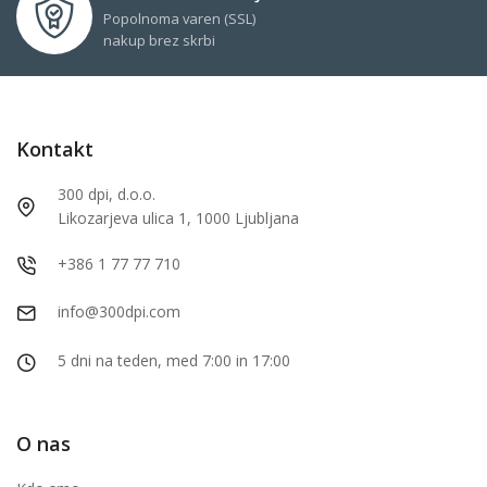
Popolnoma varen (SSL)
nakup brez skrbi
Kontakt
300 dpi, d.o.o.
Likozarjeva ulica 1, 1000 Ljubljana
+386 1 77 77 710
info@300dpi.com
5 dni na teden, med 7:00 in 17:00
O nas