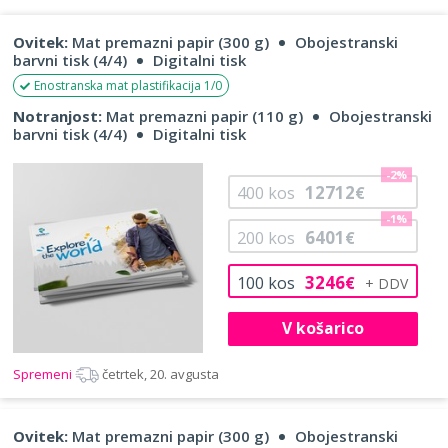
Ovitek:
Mat premazni papir (300 g)
Obojestranski
barvni tisk (4/4)
Digitalni tisk
Enostranska mat plastifikacija 1/0
Notranjost:
Mat premazni papir (110 g)
Obojestranski
barvni tisk (4/4)
Digitalni tisk
-2%
12712
400
kos
€
-1%
6401
200
kos
€
3246
100
kos
€
V košarico
Spremeni
četrtek, 20. avgusta
Ovitek:
Mat premazni papir (300 g)
Obojestranski