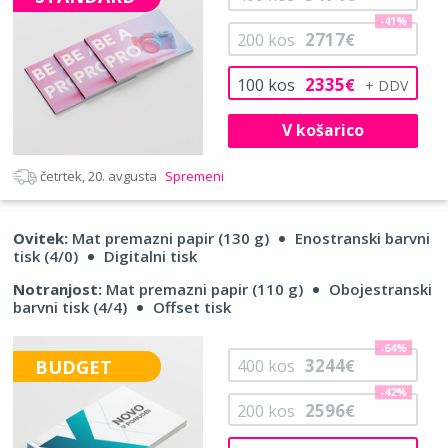
-41%
2717
200
kos
€
2335
100
kos
€
V košarico
četrtek, 20. avgusta
Spremeni
Ovitek:
Mat premazni papir (130 g)
Enostranski barvni
tisk (4/0)
Digitalni tisk
Notranjost:
Mat premazni papir (110 g)
Obojestranski
barvni tisk (4/4)
Offset tisk
-64%
3244
BUDGET
400
kos
€
-42%
2596
200
kos
€