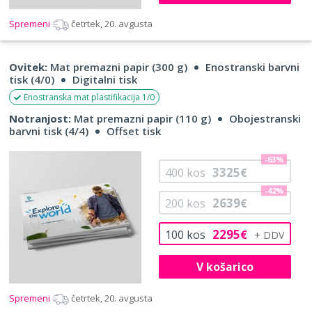
Spremeni
četrtek, 20. avgusta
Ovitek:
Mat premazni papir (300 g)
Enostranski barvni
tisk (4/0)
Digitalni tisk
Enostranska mat plastifikacija 1/0
Notranjost:
Mat premazni papir (110 g)
Obojestranski
barvni tisk (4/4)
Offset tisk
-63%
3325
400
kos
€
-42%
2639
200
kos
€
2295
100
kos
€
V košarico
Spremeni
četrtek, 20. avgusta