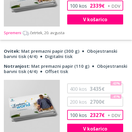
2339
100
kos
€
V košarico
Spremeni
četrtek, 20. avgusta
Ovitek:
Mat premazni papir (300 g)
Obojestranski
barvni tisk (4/4)
Digitalni tisk
Notranjost:
Mat premazni papir (110 g)
Obojestranski
barvni tisk (4/4)
Offset tisk
-63%
3435
400
kos
€
-41%
2700
200
kos
€
2327
100
kos
€
V košarico