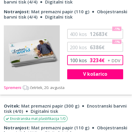
barvni tisk (4/4)
Digitalni tisk
Notranjost:
Mat premazni papir (110 g)
Obojestranski
barvni tisk (4/4)
Digitalni tisk
-1%
12683
400
kos
€
-1%
6386
200
kos
€
3234
100
kos
€
V košarico
Spremeni
četrtek, 20. avgusta
Ovitek:
Mat premazni papir (300 g)
Enostranski barvni
tisk (4/0)
Digitalni tisk
Enostranska mat plastifikacija 1/0
Notranjost:
Mat premazni papir (110 g)
Obojestranski