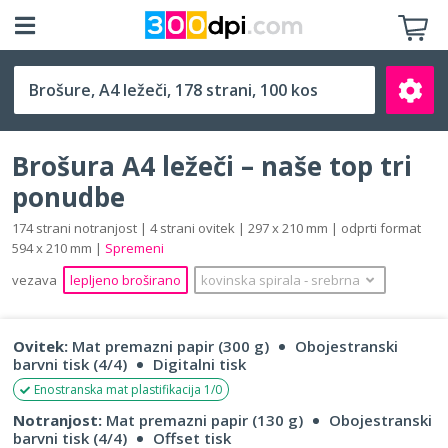
A4 ležeči (297 x 210 mm)
Brošura A4 ležeči – naše top tri
ponudbe
174 strani notranjost | 4 strani ovitek | 297 x 210 mm | odprti format
594 x 210 mm |
Spremeni
Išči
vezava
lepljeno broširano
kovinska spirala
‐
srebrna
Ovitek:
Mat premazni papir (300 g)
Obojestranski
barvni tisk (4/4)
Digitalni tisk
Enostranska mat plastifikacija 1/0
Notranjost:
Mat premazni papir (130 g)
Obojestranski
barvni tisk (4/4)
Offset tisk