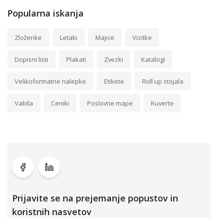
Popularna iskanja
Zloženke
Letaki
Majice
Vizitke
Dopisni listi
Plakati
Zvezki
Katalogi
Velikoformatne nalepke
Etikete
Roll up stojala
Vabila
Ceniki
Poslovne mape
Kuverte
Prijavite se na prejemanje popustov in
koristnih nasvetov