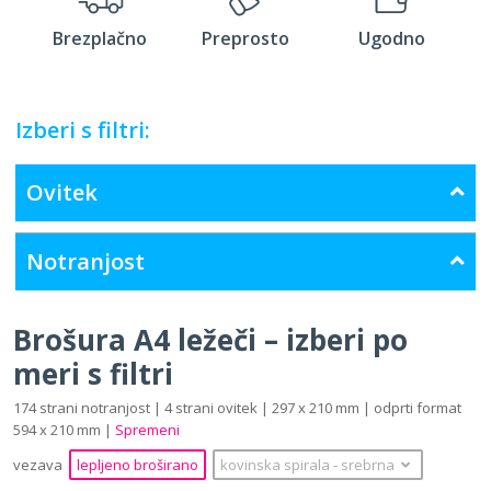
Brezplačno
Preprosto
Ugodno
Izberi s filtri:
Ovitek
Notranjost
Brošura A4 ležeči – izberi po
meri s filtri
174 strani notranjost | 4 strani ovitek | 297 x 210 mm | odprti format
594 x 210 mm |
Spremeni
vezava
lepljeno broširano
kovinska spirala
‐
srebrna