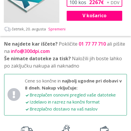
2267
100
kos
€
V košarico
četrtek, 20. avgusta
Spremeni
Ne najdete kar iščete?
Pokličite
01 77 77 710
ali pišite
na
info@300dpi.com
Še nimate datoteke za tisk?
Naložili jih boste lahko
po zaključku nakupa ali naknadno
Cene so končne in
najbolj ugodne pri dobavi v
8 dneh.
Nakup vključuje:
Brezplačen osnovni pregled vaše datoteke
Izdelavo in razrez na končni format
Brezplačno dostavo na vaš naslov