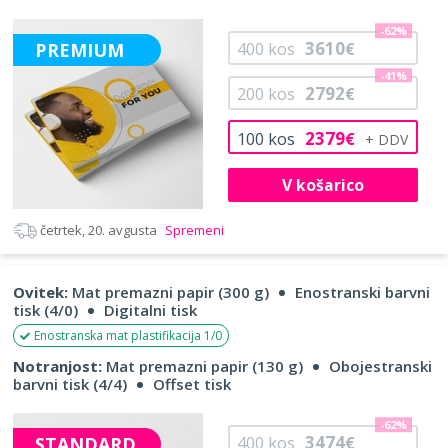
-62%
3610
PREMIUM
400
kos
€
-41%
2792
200
kos
€
2379
100
kos
€
V košarico
četrtek, 20. avgusta
Spremeni
Ovitek:
Mat premazni papir (300 g)
Enostranski barvni
tisk (4/0)
Digitalni tisk
Enostranska mat plastifikacija 1/0
Notranjost:
Mat premazni papir (130 g)
Obojestranski
barvni tisk (4/4)
Offset tisk
-62%
3474
STANDARD
400
kos
€