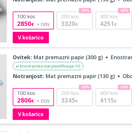
-41%
-62%
100
kos
200
kos
400
kos
2850
3320
4251
€
€
€
V košarico
Ovitek:
Mat premazni papir (300 g)
Enostran
Enostranska mat plastifikacija 1/0
Notranjost:
Mat premazni papir (130 g)
Obo
-42%
-63%
100
kos
200
kos
400
kos
2806
3245
4115
€
€
€
V košarico