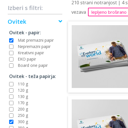
210 strani notranjost | 4 
Izberi s filtri:
vezava
lepljeno broširano
Ovitek
Ovitek - papir:
Mat premazni papir
Nepremazni papir
Kreativni papir
EKO papir
Board one papir
Ovitek - teža papirja:
110 g
120 g
130 g
170 g
200 g
250 g
300 g
350 g