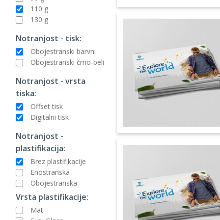
110 g
130 g
Notranjost - tisk:
Obojestranski barvni
Obojestranski črno-beli
Notranjost - vrsta
tiska:
Offset tisk
Digitalni tisk
Notranjost -
plastifikacija:
Brez plastifikacije
Enostranska
Obojestranska
Vrsta plastifikacije:
Mat