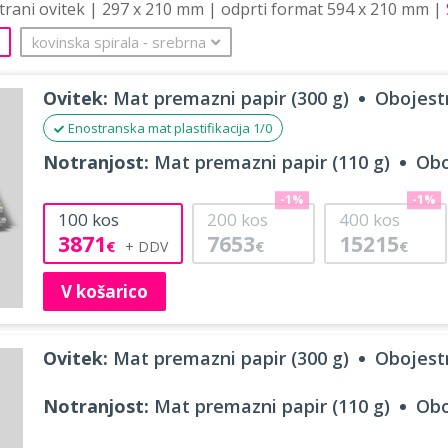
strani ovitek | 297 x 210 mm | odprti format 594 x 210 mm |
kovinska spirala
‐
srebrna
Ovitek:
Mat premazni papir (300 g)
Obojestr
Enostranska mat plastifikacija 1/0
Notranjost:
Mat premazni papir (110 g)
Obo
-1%
-1%
100
kos
200
kos
400
kos
3871
7653
15215
€
€
€
V košarico
Ovitek:
Mat premazni papir (300 g)
Obojestr
Notranjost:
Mat premazni papir (110 g)
Obo