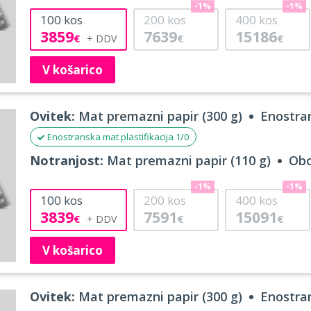
-1%
-1%
100
kos
200
kos
400
kos
3859
7639
15186
€
€
€
V košarico
Ovitek:
Mat premazni papir (300 g)
Enostran
Enostranska mat plastifikacija 1/0
Notranjost:
Mat premazni papir (110 g)
Obo
-1%
-1%
100
kos
200
kos
400
kos
3839
7591
15091
€
€
€
V košarico
Ovitek:
Mat premazni papir (300 g)
Enostran