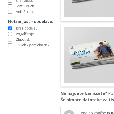
Sijaj Gloss
Soft Touch
Anti-Scratch
Notranjost - dodelave:
Brez dodelav
Vogalčenje
Zlatotisk
UV lak - parcialni tisk
Ne najdete kar iščete?
Pok
Še nimate datoteke za ti
Cene so končne in
n