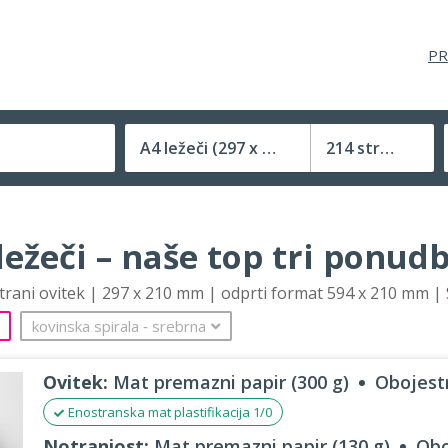
PR
A4 ležeči
(297 x 210 mm)
214 strani
Velikost (zaprte) tiskovine
ležeči – naše top tri ponud
strani ovitek | 297 x 210 mm | odprti format 594 x 210 mm |
kovinska spirala
‐
srebrna
Ovitek:
Mat premazni papir (300 g)
Obojestr
Enostranska mat plastifikacija 1/0
Notranjost:
Mat premazni papir (130 g)
Obo