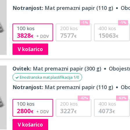
Notranjost:
Mat premazni papir (110 g)
Obo
-1%
-1%
100
kos
200
kos
400
kos
3828
7577
15063
€
€
€
V košarico
Ovitek:
Mat premazni papir (300 g)
Obojestr
Enostranska mat plastifikacija 1/0
Notranjost:
Mat premazni papir (110 g)
Obo
-42%
-63%
100
kos
200
kos
400
kos
2800
3227
4073
€
€
€
V košarico