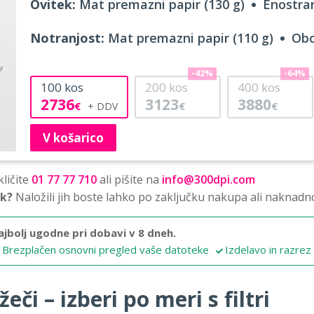
Ovitek:
Mat premazni papir (130 g)
Enostran
Notranjost:
Mat premazni papir (110 g)
Obo
-42%
-64%
100
kos
200
kos
400
kos
2736
3123
3880
€
€
€
V košarico
ličite
01 77 77 710
ali pišite na
info@300dpi.com
sk?
Naložili jih boste lahko po zaključku nakupa ali naknadn
ajbolj ugodne pri dobavi v 8 dneh.
Brezplačen osnovni pregled vaše datoteke
Izdelavo in razrez
eči – izberi po meri s filtri