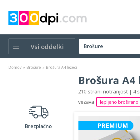
Vsi oddelki
Domov
Brošure
Brošura A4 ležeči
Brošura A4 
210 strani notranjost | 4 
vezava
lepljeno broširano
PREMIUM
Brezplačno