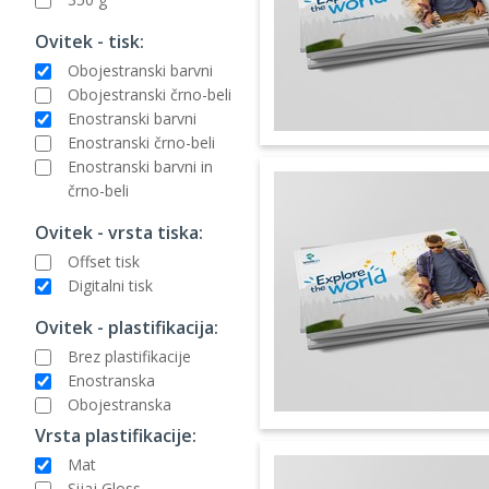
Ovitek - tisk:
Obojestranski barvni
Obojestranski črno-beli
Enostranski barvni
Enostranski črno-beli
Enostranski barvni in
črno-beli
Ovitek - vrsta tiska:
Offset tisk
Digitalni tisk
Ovitek - plastifikacija:
Brez plastifikacije
Enostranska
Obojestranska
Vrsta plastifikacije:
Mat
Sijaj Gloss