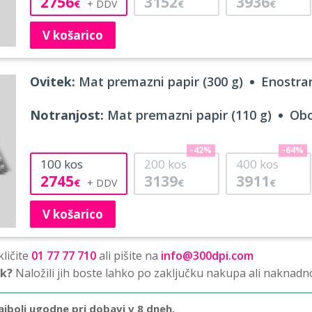
2756
3152
3936
€
€
€
V košarico
Ovitek:
Mat premazni papir (300 g)
Enostran
Notranjost:
Mat premazni papir (110 g)
Obo
-42%
-64%
100
kos
200
kos
400
kos
2745
3139
3911
€
€
€
V košarico
ličite
01 77 77 710
ali pišite na
info@300dpi.com
sk?
Naložili jih boste lahko po zaključku nakupa ali naknadn
ajbolj ugodne pri dobavi v 8 dneh.