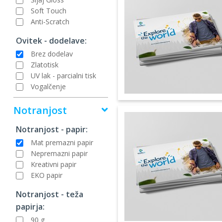
Soft Touch
Anti-Scratch
Ovitek - dodelave:
Brez dodelav
Zlatotisk
UV lak - parcialni tisk
Vogalčenje
Notranjost
Notranjost - papir:
Mat premazni papir
Nepremazni papir
Kreativni papir
EKO papir
Notranjost - teža
papirja:
90 g