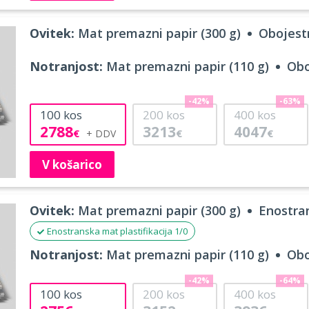
Ovitek:
Mat premazni papir (300 g)
Obojestr
Notranjost:
Mat premazni papir (110 g)
Obo
-42%
-63%
100
kos
200
kos
400
kos
2788
3213
4047
€
€
€
V košarico
Ovitek:
Mat premazni papir (300 g)
Enostran
Enostranska mat plastifikacija 1/0
Notranjost:
Mat premazni papir (110 g)
Obo
-42%
-64%
100
kos
200
kos
400
kos