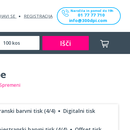
Naročila in pomoč do 19h
01 77 77 710
IJAVI SE
REGISTRACIJA
info@300dpi.com
Išči
be
Spremeni
anski barvni tisk (4/4)
Digitalni tisk
jestranski barvni tisk (4/4)
Offset tisk