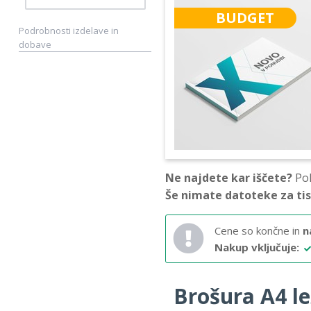
BUDGET
Podrobnosti izdelave in
dobave
Ne najdete kar iščete?
Pok
Še nimate datoteke za ti
Cene so končne in
n
Nakup vključuje:
Brošura A4 lež