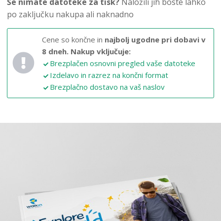
Še nimate datoteke za tisk?
Naložili jih boste lahko
po zaključku nakupa ali naknadno
Cene so končne in
najbolj ugodne pri dobavi v
8 dneh.
Nakup vključuje:
Brezplačen osnovni pregled vaše datoteke
Izdelavo in razrez na končni format
Brezplačno dostavo na vaš naslov