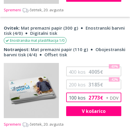
Spremeni
četrtek, 20. avgusta
Ovitek:
Mat premazni papir (300 g)
Enostranski barvni
tisk (4/0)
Digitalni tisk
Enostranska mat plastifikacija 1/0
Notranjost:
Mat premazni papir (110 g)
Obojestranski
barvni tisk (4/4)
Offset tisk
-63%
4005
400
kos
€
-42%
3185
200
kos
€
2773
100
kos
€
V košarico
Spremeni
četrtek, 20. avgusta