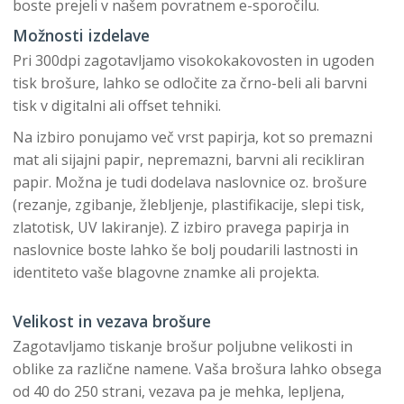
boste prejeli v našem povratnem e-sporočilu.
Možnosti izdelave
Pri 300dpi zagotavljamo visokokakovosten in ugoden
tisk brošure, lahko se odločite za črno-beli ali barvni
tisk v digitalni ali offset tehniki.
Na izbiro ponujamo več vrst papirja, kot so premazni
mat ali sijajni papir, nepremazni, barvni ali recikliran
papir. Možna je tudi dodelava naslovnice oz. brošure
(rezanje, zgibanje, žlebljenje, plastifikacije, slepi tisk,
zlatotisk, UV lakiranje). Z izbiro pravega papirja in
naslovnice boste lahko še bolj poudarili lastnosti in
identiteto vaše blagovne znamke ali projekta.
Velikost in vezava brošure
Zagotavljamo tiskanje brošur poljubne velikosti in
oblike za različne namene. Vaša brošura lahko obsega
od 40 do 250 strani, vezava pa je mehka, lepljena,