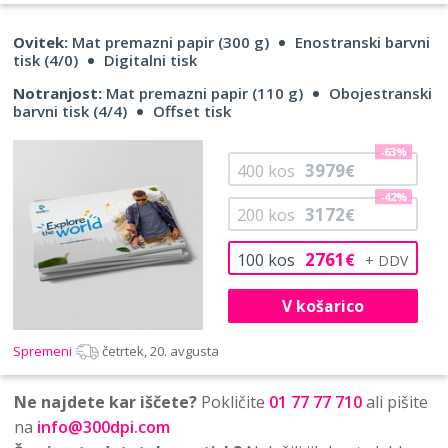
Ovitek:
Mat premazni papir (300 g)
Enostranski barvni
tisk (4/0)
Digitalni tisk
Notranjost:
Mat premazni papir (110 g)
Obojestranski
barvni tisk (4/4)
Offset tisk
-63%
3979
400
kos
€
-42%
3172
200
kos
€
2761
100
kos
€
V košarico
Spremeni
četrtek, 20. avgusta
Ne najdete kar iščete?
Pokličite
01 77 77 710
ali pišite
na
info@300dpi.com