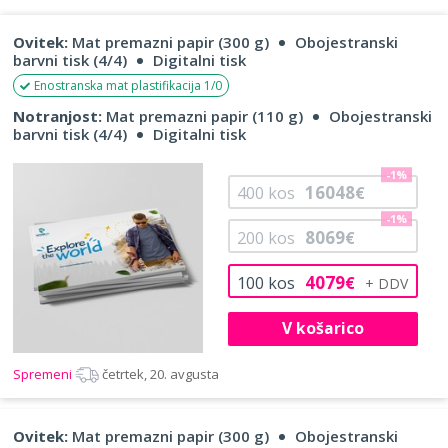
Ovitek:
Mat premazni papir (300 g)
Obojestranski
barvni tisk (4/4)
Digitalni tisk
Enostranska mat plastifikacija 1/0
Notranjost:
Mat premazni papir (110 g)
Obojestranski
barvni tisk (4/4)
Digitalni tisk
-1%
16048
400
kos
€
-1%
8069
200
kos
€
4079
100
kos
€
V košarico
Spremeni
četrtek, 20. avgusta
Ovitek:
Mat premazni papir (300 g)
Obojestranski