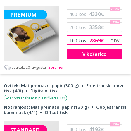
-62%
4330
PREMIUM
400
kos
€
-41%
3358
200
kos
€
2869
100
kos
€
V košarico
četrtek, 20. avgusta
Spremeni
Ovitek:
Mat premazni papir (300 g)
Enostranski barvni
tisk (4/0)
Digitalni tisk
Enostranska mat plastifikacija 1/0
Notranjost:
Mat premazni papir (130 g)
Obojestranski
barvni tisk (4/4)
Offset tisk
-62%
4193
STANDARD
400
kos
€