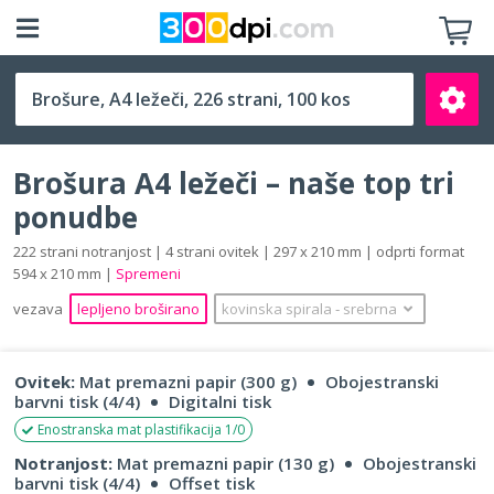
A4 ležeči (297 x 210 mm)
Brošura A4 ležeči – naše top tri
ponudbe
222 strani notranjost | 4 strani ovitek | 297 x 210 mm | odprti format
594 x 210 mm |
Spremeni
Išči
vezava
lepljeno broširano
kovinska spirala
‐
srebrna
Ovitek:
Mat premazni papir (300 g)
Obojestranski
barvni tisk (4/4)
Digitalni tisk
Enostranska mat plastifikacija 1/0
Notranjost:
Mat premazni papir (130 g)
Obojestranski
barvni tisk (4/4)
Offset tisk