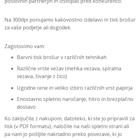
poslovnih partnerjih in izstopali pred konkurenco.
Na 300dpi ponujamo kakovostno izdelavo in tisk brošur
za vaše podjetje ali dogodek.
Zagotovimo vam:
Barvni tisk brošur v različnih tehnikah
Različne vrste vezav (mehka vezava, spiralna
vezava, šivanje z žico)
Ugodne cene in veliko izbiro različnih vrst papirja
Enostavno spletno naročanje, hitro in brezplačno
dostavo
Ko zaključite z nakupom, datoteko, ki ste jo pripravili za
tisk (v PDF formatu), naložite na naši spletni strani ali
pa nam jo pošljite naknadno preko povezave, ki jo