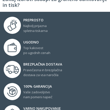
in tisk?
PREPROSTO
Najbolj prijazna
spletna tiskarna
UGODNO
Top kakovost
po ugodnih cenah
BREZPLAČNA DOSTAVA
Pravočasna in brezplačna
dostava za vsa naročila
100% GARANCIJA
Vaše zadovoljstvo
nam pomeni največ
VARNO NAKUPOVANJE