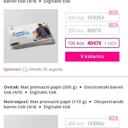
barvni tisk (4/4)
Digitalni tisk
-1%
15925
400
kos
€
-1%
8007
200
kos
€
4047
100
kos
€
V košarico
Spremeni
četrtek, 20. avgusta
Ovitek:
Mat premazni papir (300 g)
Enostranski barvni
tisk (4/0)
Digitalni tisk
Notranjost:
Mat premazni papir (110 g)
Obojestranski
barvni tisk (4/4)
Digitalni tisk
-1%
15896
400
kos
€