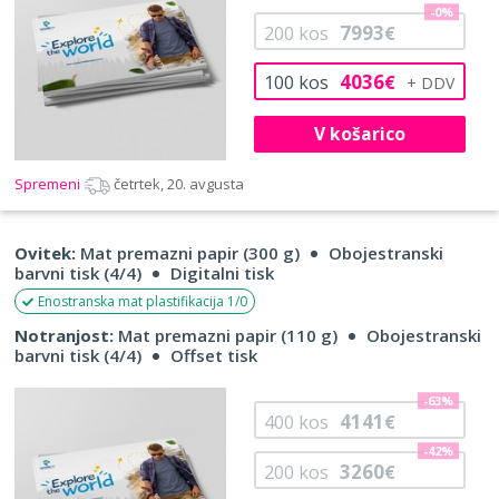
-0%
7993
200
kos
€
4036
100
kos
€
V košarico
Spremeni
četrtek, 20. avgusta
Ovitek:
Mat premazni papir (300 g)
Obojestranski
barvni tisk (4/4)
Digitalni tisk
Enostranska mat plastifikacija 1/0
Notranjost:
Mat premazni papir (110 g)
Obojestranski
barvni tisk (4/4)
Offset tisk
-63%
4141
400
kos
€
-42%
3260
200
kos
€