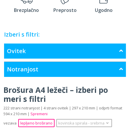
Brezplačno
Preprosto
Ugodno
Izberi s filtri:
Ovitek
Notranjost
Brošura A4 ležeči – izberi po
meri s filtri
222 strani notranjost | 4 strani ovitek | 297 x 210 mm | odprti format
594 x 210 mm |
Spremeni
vezava
lepljeno broširano
kovinska spirala
‐
srebrna