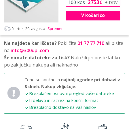
2753
100
kos
€
V košarico
četrtek, 20. avgusta
Spremeni
Ne najdete kar iščete?
Pokličite
01 77 77 710
ali pišite
na
info@300dpi.com
Še nimate datoteke za tisk?
Naložili jih boste lahko
po zaključku nakupa ali naknadno
Cene so končne in
najbolj ugodne pri dobavi v
8 dneh.
Nakup vključuje:
Brezplačen osnovni pregled vaše datoteke
Izdelavo in razrez na končni format
Brezplačno dostavo na vaš naslov