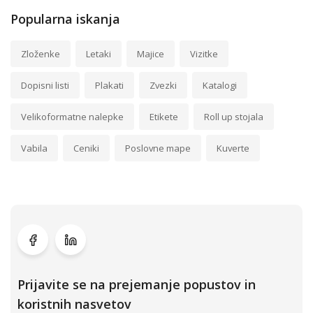
Popularna iskanja
Zloženke
Letaki
Majice
Vizitke
Dopisni listi
Plakati
Zvezki
Katalogi
Velikoformatne nalepke
Etikete
Roll up stojala
Vabila
Ceniki
Poslovne mape
Kuverte
Prijavite se na prejemanje popustov in
koristnih nasvetov