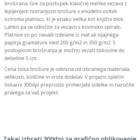
broširana. Gre za postopek klasične mehke vezava z
lepljenjem notranjosti brošure v enodelni ovitek
oziroma platnico, ki je enako velika kot knjižni blok.
Lahko pa se odločite za vezavo s kovinsko spiralo.
Platnice so po navadi izdelane iz mat ali sijajnega
papirja gramature med 200 g/m2 in 350 g/m2. S
postopkom broširanja je možno vezati tiskovine do
debeline 5 cm.
Cena tiska brošure je odvisna od izbranega materiala,
velikosti, količine in vrste dodelav. V prijazni spletni
tiskarni 300dpi preprosto primerjate izdelke in naročite
pravega za vaš projekt.
Zakaj izbrati 300dpi za grafično oblikovanje