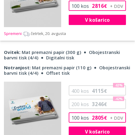
2816
100
kos
€
V košarico
Spremeni
četrtek, 20. avgusta
Ovitek:
Mat premazni papir (300 g)
Obojestranski
barvni tisk (4/4)
Digitalni tisk
Notranjost:
Mat premazni papir (110 g)
Obojestranski
barvni tisk (4/4)
Offset tisk
-63%
4115
400
kos
€
-42%
3246
200
kos
€
2805
100
kos
€
V košarico