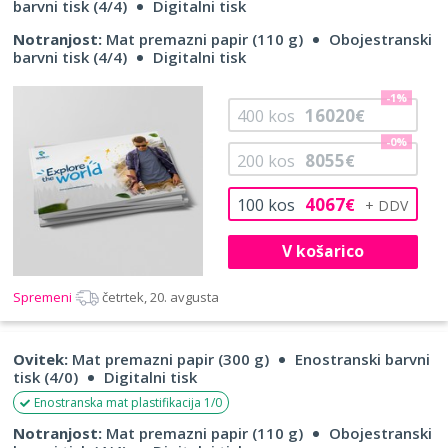
barvni tisk (4/4)
Digitalni tisk
Notranjost:
Mat premazni papir (110 g)
Obojestranski
barvni tisk (4/4)
Digitalni tisk
-1%
16020
400
kos
€
-0%
8055
200
kos
€
4067
100
kos
€
V košarico
Spremeni
četrtek, 20. avgusta
Ovitek:
Mat premazni papir (300 g)
Enostranski barvni
tisk (4/0)
Digitalni tisk
Enostranska mat plastifikacija 1/0
Notranjost:
Mat premazni papir (110 g)
Obojestranski