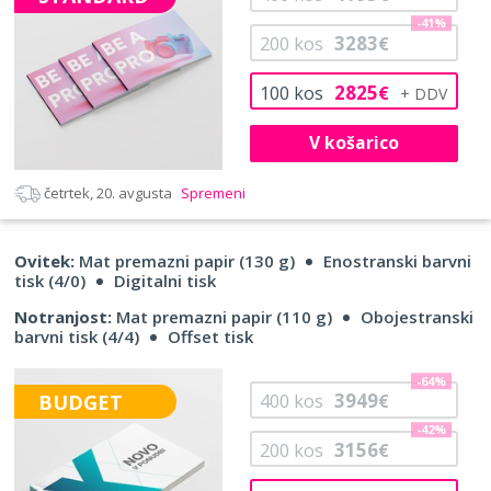
-41%
3283
200
kos
€
2825
100
kos
€
V košarico
četrtek, 20. avgusta
Spremeni
Ovitek:
Mat premazni papir (130 g)
Enostranski barvni
tisk (4/0)
Digitalni tisk
Notranjost:
Mat premazni papir (110 g)
Obojestranski
barvni tisk (4/4)
Offset tisk
-64%
3949
BUDGET
400
kos
€
-42%
3156
200
kos
€