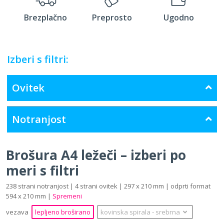
Brezplačno
Preprosto
Ugodno
Izberi s filtri:
Ovitek
Notranjost
Brošura A4 ležeči – izberi po
meri s filtri
238 strani notranjost | 4 strani ovitek | 297 x 210 mm | odprti format
594 x 210 mm |
Spremeni
vezava
lepljeno broširano
kovinska spirala
‐
srebrna