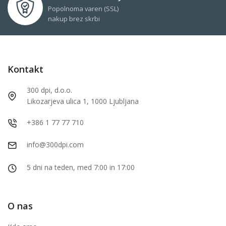
Popolnoma varen (SSL)
nakup brez skrbi
Kontakt
300 dpi, d.o.o.
Likozarjeva ulica 1, 1000 Ljubljana
+386 1 77 77 710
info@300dpi.com
5 dni na teden, med 7:00 in 17:00
O nas