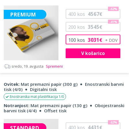
-62%
4567
PREMIUM
400
kos
€
-41%
3545
200
kos
€
3031
100
kos
€
V košarico
sredo, 19. avgusta
Spremeni
Ovitek:
Mat premazni papir (300 g)
Enostranski barvni
tisk (4/0)
Digitalni tisk
Enostranska mat plastifikacija 1/0
Notranjost:
Mat premazni papir (130 g)
Obojestranski
barvni tisk (4/4)
Offset tisk
-62%
4431
STANDARD
400
kos
€