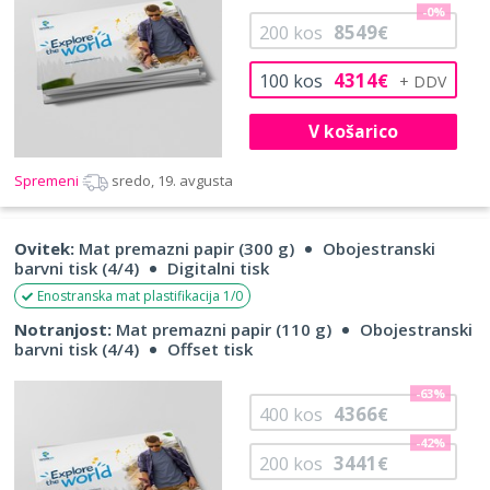
-0%
8549
200
kos
€
4314
100
kos
€
V košarico
Spremeni
sredo, 19. avgusta
Ovitek:
Mat premazni papir (300 g)
Obojestranski
barvni tisk (4/4)
Digitalni tisk
Enostranska mat plastifikacija 1/0
Notranjost:
Mat premazni papir (110 g)
Obojestranski
barvni tisk (4/4)
Offset tisk
-63%
4366
400
kos
€
-42%
3441
200
kos
€