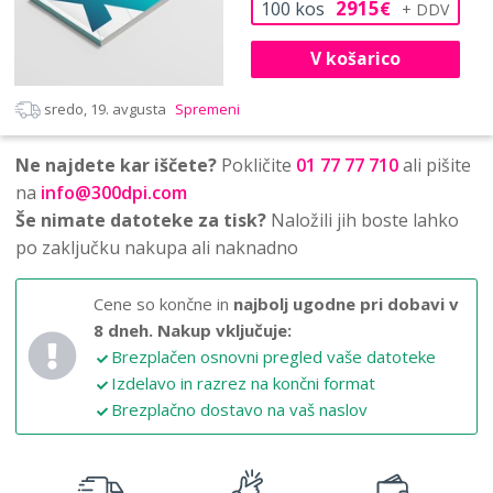
2915
100
kos
€
V košarico
sredo, 19. avgusta
Spremeni
Ne najdete kar iščete?
Pokličite
01 77 77 710
ali pišite
na
info@300dpi.com
Še nimate datoteke za tisk?
Naložili jih boste lahko
po zaključku nakupa ali naknadno
Cene so končne in
najbolj ugodne pri dobavi v
8 dneh.
Nakup vključuje:
Brezplačen osnovni pregled vaše datoteke
Izdelavo in razrez na končni format
Brezplačno dostavo na vaš naslov