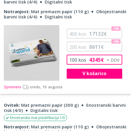
barvni tisk (4/4)
Digitalni tisk
Notranjost:
Mat premazni papir (110 g)
Obojestranski
barvni tisk (4/4)
Digitalni tisk
-1%
17132
400
kos
€
-0%
8611
200
kos
€
4345
100
kos
€
V košarico
Spremeni
sredo, 19. avgusta
Ovitek:
Mat premazni papir (300 g)
Enostranski barvni
tisk (4/0)
Digitalni tisk
Enostranska mat plastifikacija 1/0
Notranjost:
Mat premazni papir (110 g)
Obojestranski