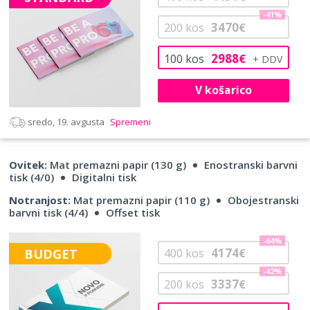
-41%
3470
200
kos
€
2988
100
kos
€
V košarico
sredo, 19. avgusta
Spremeni
Ovitek:
Mat premazni papir (130 g)
Enostranski barvni
tisk (4/0)
Digitalni tisk
Notranjost:
Mat premazni papir (110 g)
Obojestranski
barvni tisk (4/4)
Offset tisk
-64%
4174
BUDGET
400
kos
€
-42%
3337
200
kos
€