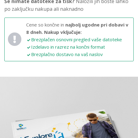
Še nimate datoteke za tisk?
Naložili jih boste lahko
po zaključku nakupa ali naknadno
Cene so končne in
najbolj ugodne pri dobavi v
8 dneh.
Nakup vključuje:
Brezplačen osnovni pregled vaše datoteke
Izdelavo in razrez na končni format
Brezplačno dostavo na vaš naslov