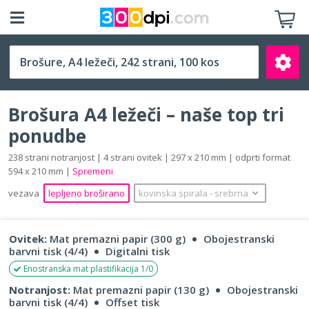
A4 ležeči (297 x 210 mm)
Brošura A4 ležeči – naše top tri
ponudbe
238 strani notranjost | 4 strani ovitek | 297 x 210 mm | odprti format
594 x 210 mm |
Spremeni
Išči
vezava
lepljeno broširano
kovinska spirala
‐
srebrna
Ovitek:
Mat premazni papir (300 g)
Obojestranski
barvni tisk (4/4)
Digitalni tisk
Enostranska mat plastifikacija 1/0
Notranjost:
Mat premazni papir (130 g)
Obojestranski
barvni tisk (4/4)
Offset tisk