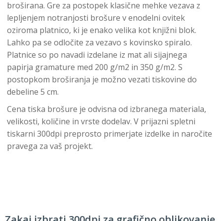
broširana. Gre za postopek klasične mehke vezava z
lepljenjem notranjosti brošure v enodelni ovitek
oziroma platnico, ki je enako velika kot knjižni blok.
Lahko pa se odločite za vezavo s kovinsko spiralo.
Platnice so po navadi izdelane iz mat ali sijajnega
papirja gramature med 200 g/m2 in 350 g/m2. S
postopkom broširanja je možno vezati tiskovine do
debeline 5 cm.
Cena tiska brošure je odvisna od izbranega materiala,
velikosti, količine in vrste dodelav. V prijazni spletni
tiskarni 300dpi preprosto primerjate izdelke in naročite
pravega za vaš projekt.
Zakaj izbrati 300dpi za grafično oblikovanje