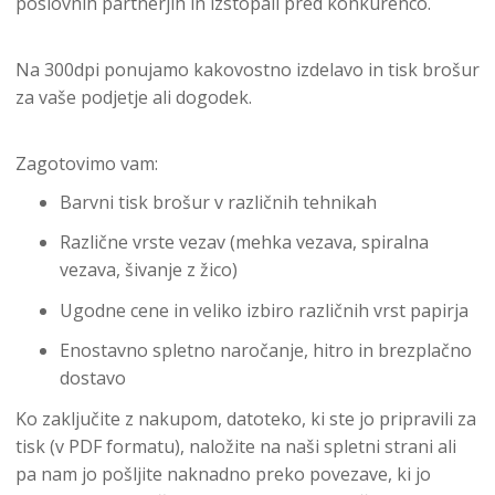
poslovnih partnerjih in izstopali pred konkurenco.
Na 300dpi ponujamo kakovostno izdelavo in tisk brošur
za vaše podjetje ali dogodek.
Zagotovimo vam:
Barvni tisk brošur v različnih tehnikah
Različne vrste vezav (mehka vezava, spiralna
vezava, šivanje z žico)
Ugodne cene in veliko izbiro različnih vrst papirja
Enostavno spletno naročanje, hitro in brezplačno
dostavo
Ko zaključite z nakupom, datoteko, ki ste jo pripravili za
tisk (v PDF formatu), naložite na naši spletni strani ali
pa nam jo pošljite naknadno preko povezave, ki jo