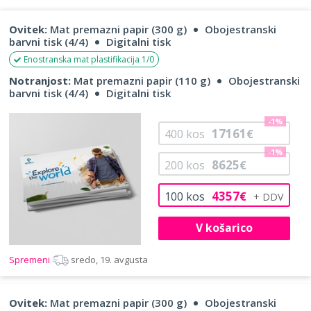
Ovitek:
Mat premazni papir (300 g)
Obojestranski
barvni tisk (4/4)
Digitalni tisk
Enostranska mat plastifikacija 1/0
Notranjost:
Mat premazni papir (110 g)
Obojestranski
barvni tisk (4/4)
Digitalni tisk
-1%
17161
400
kos
€
-1%
8625
200
kos
€
4357
100
kos
€
V košarico
Spremeni
sredo, 19. avgusta
Ovitek:
Mat premazni papir (300 g)
Obojestranski