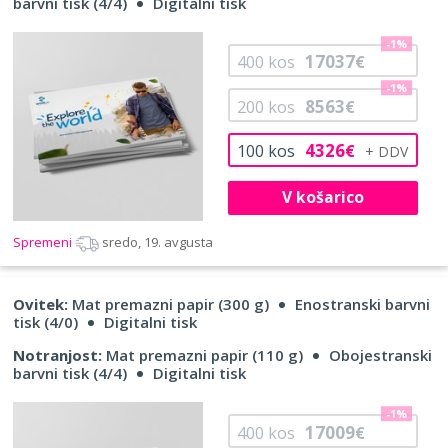
barvni tisk (4/4)
Digitalni tisk
-1%
17037
400
kos
€
-1%
8563
200
kos
€
4326
100
kos
€
V košarico
Spremeni
sredo, 19. avgusta
Ovitek:
Mat premazni papir (300 g)
Enostranski barvni
tisk (4/0)
Digitalni tisk
Notranjost:
Mat premazni papir (110 g)
Obojestranski
barvni tisk (4/4)
Digitalni tisk
-1%
17009
400
kos
€