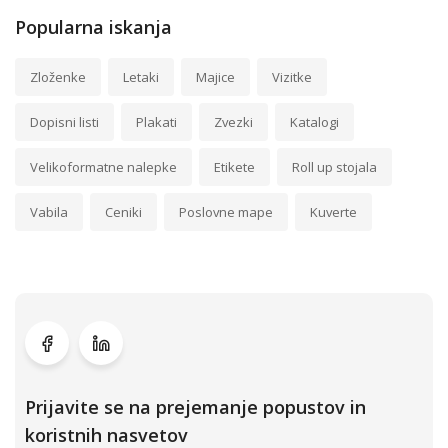
Popularna iskanja
Zloženke
Letaki
Majice
Vizitke
Dopisni listi
Plakati
Zvezki
Katalogi
Velikoformatne nalepke
Etikete
Roll up stojala
Vabila
Ceniki
Poslovne mape
Kuverte
Prijavite se na prejemanje popustov in
koristnih nasvetov