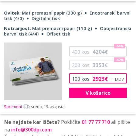
Ovitek:
Mat premazni papir (300 g)
Enostranski barvni
tisk (4/0)
Digitalni tisk
Notranjost:
Mat premazni papir (110 g)
Obojestranski
barvni tisk (4/4)
Offset tisk
-64%
4204
400
kos
€
-42%
3353
200
kos
€
2923
100
kos
€
V košarico
Spremeni
sredo, 19. avgusta
Ne najdete kar iščete?
Pokličite
01 77 77 710
ali pišite
na
info@300dpi.com