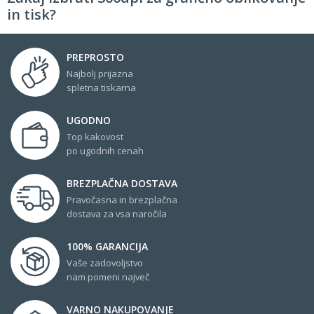
in tisk?
PREPROSTO
Najbolj prijazna
spletna tiskarna
UGODNO
Top kakovost
po ugodnih cenah
BREZPLAČNA DOSTAVA
Pravočasna in brezplačna
dostava za vsa naročila
100% GARANCIJA
Vaše zadovoljstvo
nam pomeni največ
VARNO NAKUPOVANJE