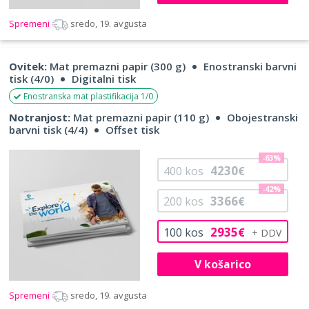
Spremeni
sredo, 19. avgusta
Ovitek:
Mat premazni papir (300 g)
Enostranski barvni
tisk (4/0)
Digitalni tisk
Enostranska mat plastifikacija 1/0
Notranjost:
Mat premazni papir (110 g)
Obojestranski
barvni tisk (4/4)
Offset tisk
-63%
4230
400
kos
€
-42%
3366
200
kos
€
2935
100
kos
€
V košarico
Spremeni
sredo, 19. avgusta