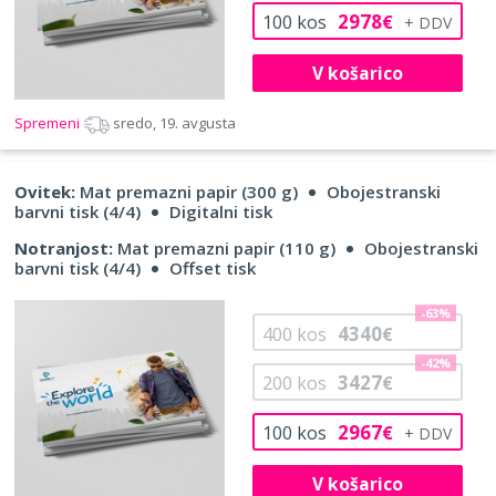
2978
100
kos
€
V košarico
Spremeni
sredo, 19. avgusta
Ovitek:
Mat premazni papir (300 g)
Obojestranski
barvni tisk (4/4)
Digitalni tisk
Notranjost:
Mat premazni papir (110 g)
Obojestranski
barvni tisk (4/4)
Offset tisk
-63%
4340
400
kos
€
-42%
3427
200
kos
€
2967
100
kos
€
V košarico