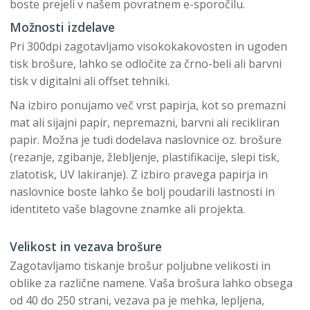
boste prejeli v našem povratnem e-sporočilu.
Možnosti izdelave
Pri 300dpi zagotavljamo visokokakovosten in ugoden
tisk brošure, lahko se odločite za črno-beli ali barvni
tisk v digitalni ali offset tehniki.
Na izbiro ponujamo več vrst papirja, kot so premazni
mat ali sijajni papir, nepremazni, barvni ali recikliran
papir. Možna je tudi dodelava naslovnice oz. brošure
(rezanje, zgibanje, žlebljenje, plastifikacije, slepi tisk,
zlatotisk, UV lakiranje). Z izbiro pravega papirja in
naslovnice boste lahko še bolj poudarili lastnosti in
identiteto vaše blagovne znamke ali projekta.
Velikost in vezava brošure
Zagotavljamo tiskanje brošur poljubne velikosti in
oblike za različne namene. Vaša brošura lahko obsega
od 40 do 250 strani, vezava pa je mehka, lepljena,