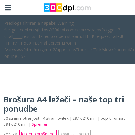
Predloga filtriranja napake: Warning:
file_get_contents(https://300dpi.com/searcha/ajax/suggest?
q=all_____results): failed to open stream: HTTP request failed!
HTTP/1.1 500 Internal Server Error in
/var/www/html/magento2/app/code/Rooster/Tisk/view/frontend/te
on line 352
Brošura A4 ležeči – naše top tri
ponudbe
50 strani notranjost | 4 strani ovitek | 297 x 210 mm | odprti format
594 x 210 mm |
Spremeni
vezava
lepljeno broširano
kovinski sponki