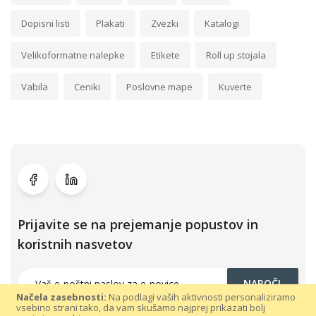
Dopisni listi
Plakati
Zvezki
Katalogi
Velikoformatne nalepke
Etikete
Roll up stojala
Vabila
Ceniki
Poslovne mape
Kuverte
Prijavite se na prejemanje popustov in
koristnih nasvetov
NAROČI
Načela zasebnosti:
Na podlagi vaših aktivnosti personaliziramo
vsebino strani tako, da vam skušamo najprej prikazati bolj