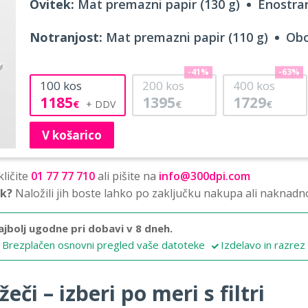
Ovitek:
Mat premazni papir (130 g)
Enostran
Notranjost:
Mat premazni papir (110 g)
Obo
-41%
-63%
100
kos
200
kos
400
kos
1185
1395
1729
€
€
€
V košarico
ličite
01 77 77 710
ali pišite na
info@300dpi.com
sk?
Naložili jih boste lahko po zaključku nakupa ali naknadn
ajbolj ugodne pri dobavi v 8 dneh.
Brezplačen osnovni pregled vaše datoteke
Izdelavo in razrez
eči – izberi po meri s filtri