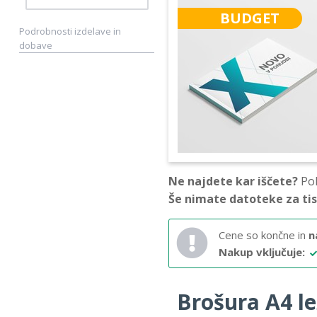
BUDGET
Podrobnosti izdelave in
dobave
Ne najdete kar iščete?
Pok
Še nimate datoteke za ti
Cene so končne in
n
Nakup vključuje:
Brošura A4 lež