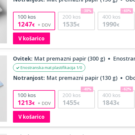
-38%
-60%
100
kos
200
kos
400
kos
1247
1535
1990
€
€
€
V košarico
Ovitek:
Mat premazni papir (300 g)
Enostran
Enostranska mat plastifikacija 1/0
Notranjost:
Mat premazni papir (130 g)
Obo
-40%
-62%
100
kos
200
kos
400
kos
1213
1455
1843
€
€
€
V košarico