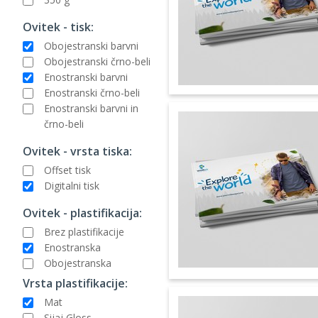
Ovitek - tisk:
Obojestranski barvni
Obojestranski črno-beli
Enostranski barvni
Enostranski črno-beli
Enostranski barvni in
črno-beli
Ovitek - vrsta tiska:
Offset tisk
Digitalni tisk
Ovitek - plastifikacija:
Brez plastifikacije
Enostranska
Obojestranska
Vrsta plastifikacije:
Mat
Sijaj Gloss