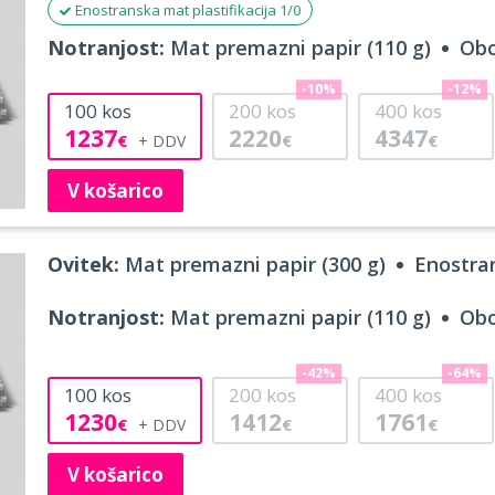
Enostranska mat plastifikacija 1/0
Notranjost:
Mat premazni papir (110 g)
Obo
-10%
-12%
100
kos
200
kos
400
kos
1237
2220
4347
€
€
€
V košarico
Ovitek:
Mat premazni papir (300 g)
Enostran
Notranjost:
Mat premazni papir (110 g)
Obo
-42%
-64%
100
kos
200
kos
400
kos
1230
1412
1761
€
€
€
V košarico