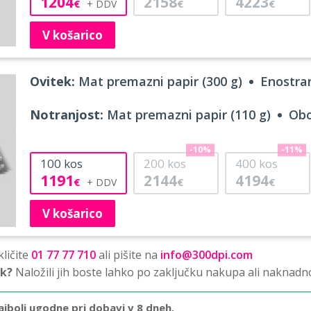
1204
2158
4223
€
€
€
V košarico
Ovitek:
Mat premazni papir (300 g)
Enostran
Notranjost:
Mat premazni papir (110 g)
Obo
-10%
-11%
100
kos
200
kos
400
kos
1191
2144
4194
€
€
€
V košarico
ličite
01 77 77 710
ali pišite na
info@300dpi.com
sk?
Naložili jih boste lahko po zaključku nakupa ali naknadn
ajbolj ugodne pri dobavi v 8 dneh.