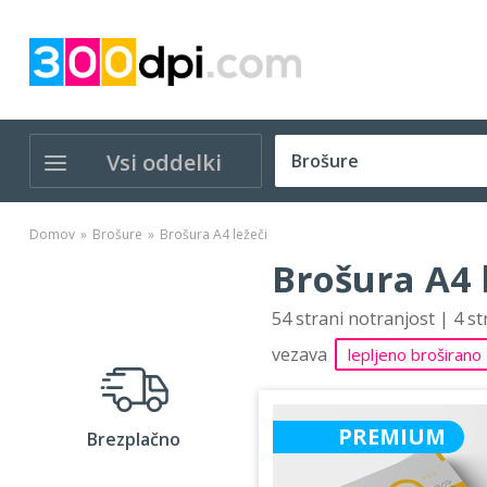
Vsi oddelki
Domov
Brošure
Brošura A4 ležeči
Brošura A4 
54 strani notranjost | 4 s
vezava
lepljeno broširano
PREMIUM
Brezplačno