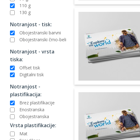
110 g
130 g
Notranjost - tisk:
Obojestranski barvni
Obojestranski črno-beli
Notranjost - vrsta
tiska:
Offset tisk
Digitalni tisk
Notranjost -
plastifikacija:
Brez plastifikacije
Enostranska
Obojestranska
Vrsta plastifikacije:
Mat