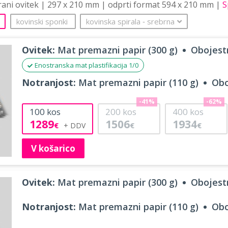
trani ovitek | 297 x 210 mm | odprti format 594 x 210 mm |
S
kovinski sponki
kovinska spirala
‐
srebrna
Ovitek:
Mat premazni papir (300 g)
Obojestr
Enostranska mat plastifikacija 1/0
Notranjost:
Mat premazni papir (110 g)
Obo
-41%
-62%
100
kos
200
kos
400
kos
1289
1506
1934
€
€
€
V košarico
Ovitek:
Mat premazni papir (300 g)
Obojestr
Notranjost:
Mat premazni papir (110 g)
Obo