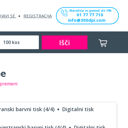
Naročila in pomoč do 19h
01 77 77 710
IJAVI SE
REGISTRACIJA
info@300dpi.com
Išči
be
premeni
anski barvni tisk (4/4)
Digitalni tisk
jestranski barvni tisk (4/4)
Digitalni tisk