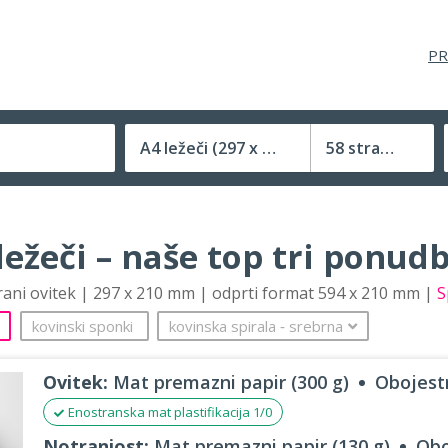
PR
A4 ležeči
(297 x 210 mm)
58 strani
Velikost (zaprte) tiskovine
ležeči – naše top tri ponud
trani ovitek | 297 x 210 mm | odprti format 594 x 210 mm |
S
kovinski sponki
kovinska spirala
‐
srebrna
Ovitek:
Mat premazni papir (300 g)
Obojestr
Enostranska mat plastifikacija 1/0
Notranjost:
Mat premazni papir (130 g)
Obo