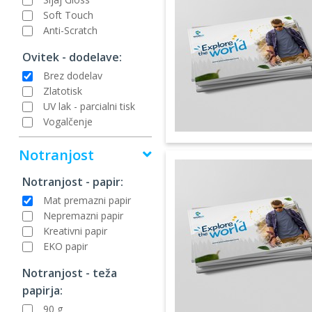
Soft Touch
Anti-Scratch
Ovitek - dodelave:
Brez dodelav
Zlatotisk
UV lak - parcialni tisk
Vogalčenje
Notranjost
Notranjost - papir:
Mat premazni papir
Nepremazni papir
Kreativni papir
EKO papir
Notranjost - teža
papirja:
90 g