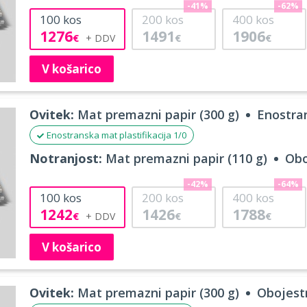
-41%
-62%
100
kos
200
kos
400
kos
1276
1491
1906
€
€
€
V košarico
Ovitek:
Mat premazni papir (300 g)
Enostran
Enostranska mat plastifikacija 1/0
Notranjost:
Mat premazni papir (110 g)
Obo
-42%
-64%
100
kos
200
kos
400
kos
1242
1426
1788
€
€
€
V košarico
Ovitek:
Mat premazni papir (300 g)
Obojestr