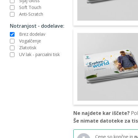
Sijaj Gloss
Soft Touch
Anti-Scratch
Notranjost - dodelave:
Brez dodelav
Vogalčenje
Zlatotisk
UV lak - parcialni tisk
Ne najdete kar iščete?
Pok
Še nimate datoteke za ti
Cene so končne in
n