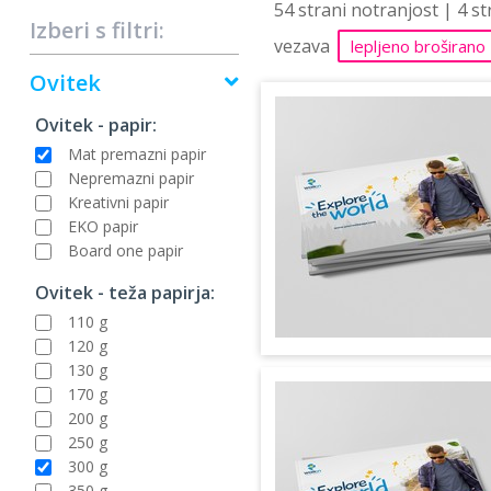
54 strani notranjost | 4 s
Izberi s filtri:
vezava
lepljeno broširano
Ovitek
Ovitek - papir:
Mat premazni papir
Nepremazni papir
Kreativni papir
EKO papir
Board one papir
Ovitek - teža papirja:
110 g
120 g
130 g
170 g
200 g
250 g
300 g
350 g