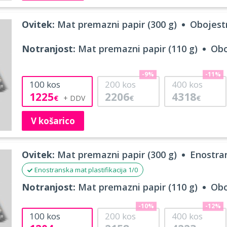
Ovitek:
Mat premazni papir (300 g)
Obojestr
Notranjost:
Mat premazni papir (110 g)
Obo
-9%
-11%
100
kos
200
kos
400
kos
1225
2206
4318
€
€
€
V košarico
Ovitek:
Mat premazni papir (300 g)
Enostran
Enostranska mat plastifikacija 1/0
Notranjost:
Mat premazni papir (110 g)
Obo
-10%
-12%
100
kos
200
kos
400
kos