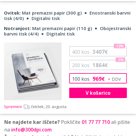
Ovitek:
Mat premazni papir (300 g)
Enostranski barvni
tisk (4/0)
Digitalni tisk
Notranjost:
Mat premazni papir (110 g)
Obojestranski
barvni tisk (4/4)
Digitalni tisk
-12%
3407
400
kos
€
-3%
1864
200
kos
€
969
100
kos
€
V košarico
Spremeni
četrtek, 20. avgusta
Ne najdete kar iščete?
Pokličite
01 77 77 710
ali pišite
na
info@300dpi.com