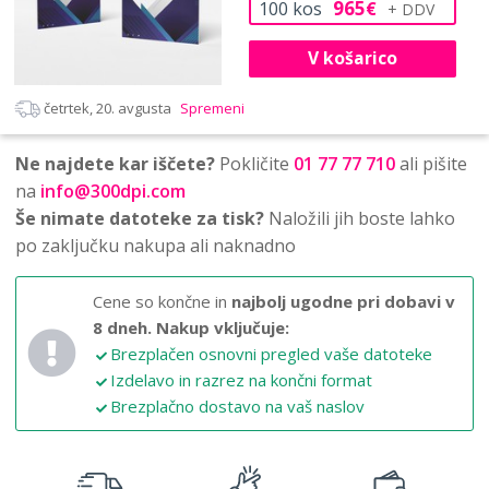
965
100
kos
€
V košarico
četrtek, 20. avgusta
Spremeni
Ne najdete kar iščete?
Pokličite
01 77 77 710
ali pišite
na
info@300dpi.com
Še nimate datoteke za tisk?
Naložili jih boste lahko
po zaključku nakupa ali naknadno
Cene so končne in
najbolj ugodne pri dobavi v
8 dneh.
Nakup vključuje:
Brezplačen osnovni pregled vaše datoteke
Izdelavo in razrez na končni format
Brezplačno dostavo na vaš naslov