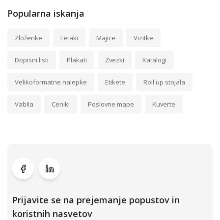
Popularna iskanja
Zloženke
Letaki
Majice
Vizitke
Dopisni listi
Plakati
Zvezki
Katalogi
Velikoformatne nalepke
Etikete
Roll up stojala
Vabila
Ceniki
Poslovne mape
Kuverte
Prijavite se na prejemanje popustov in
koristnih nasvetov