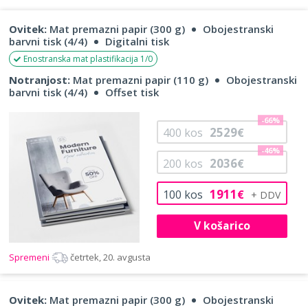
Ovitek:
Mat premazni papir (300 g)
Obojestranski
barvni tisk (4/4)
Digitalni tisk
Enostranska mat plastifikacija 1/0
Notranjost:
Mat premazni papir (110 g)
Obojestranski
barvni tisk (4/4)
Offset tisk
-66%
2529
400
kos
€
-46%
2036
200
kos
€
1911
100
kos
€
V košarico
Spremeni
četrtek, 20. avgusta
Ovitek:
Mat premazni papir (300 g)
Obojestranski