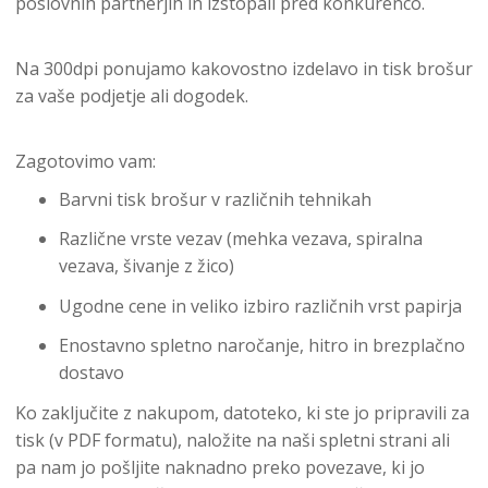
poslovnih partnerjih in izstopali pred konkurenco.
Na 300dpi ponujamo kakovostno izdelavo in tisk brošur
za vaše podjetje ali dogodek.
Zagotovimo vam:
Barvni tisk brošur v različnih tehnikah
Različne vrste vezav (mehka vezava, spiralna
vezava, šivanje z žico)
Ugodne cene in veliko izbiro različnih vrst papirja
Enostavno spletno naročanje, hitro in brezplačno
dostavo
Ko zaključite z nakupom, datoteko, ki ste jo pripravili za
tisk (v PDF formatu), naložite na naši spletni strani ali
pa nam jo pošljite naknadno preko povezave, ki jo