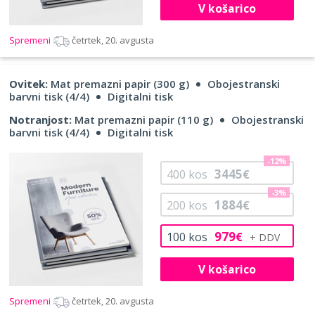
V košarico
Spremeni
četrtek, 20. avgusta
Ovitek:
Mat premazni papir (300 g)
Obojestranski
barvni tisk (4/4)
Digitalni tisk
Notranjost:
Mat premazni papir (110 g)
Obojestranski
barvni tisk (4/4)
Digitalni tisk
-12%
3445
400
kos
€
-3%
1884
200
kos
€
979
100
kos
€
V košarico
Spremeni
četrtek, 20. avgusta