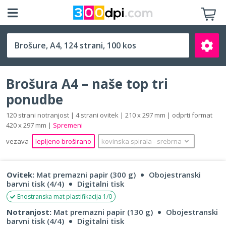
A4 (210 x 297 mm)
Brošura A4 – naše top tri
ponudbe
120 strani notranjost | 4 strani ovitek | 210 x 297 mm | odprti format
420 x 297 mm |
Spremeni
Išči
vezava
lepljeno broširano
kovinska spirala
‐
srebrna
Ovitek:
Mat premazni papir (300 g)
Obojestranski
barvni tisk (4/4)
Digitalni tisk
Enostranska mat plastifikacija 1/0
Notranjost:
Mat premazni papir (130 g)
Obojestranski
barvni tisk (4/4)
Digitalni tisk