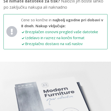
Še nimate datoteke za tisk?
Naložili jih boste lahko
po zaključku nakupa ali naknadno
Cene so končne in
najbolj ugodne pri dobavi v
8 dneh.
Nakup vključuje:
Brezplačen osnovni pregled vaše datoteke
Izdelavo in razrez na končni format
Brezplačno dostavo na vaš naslov