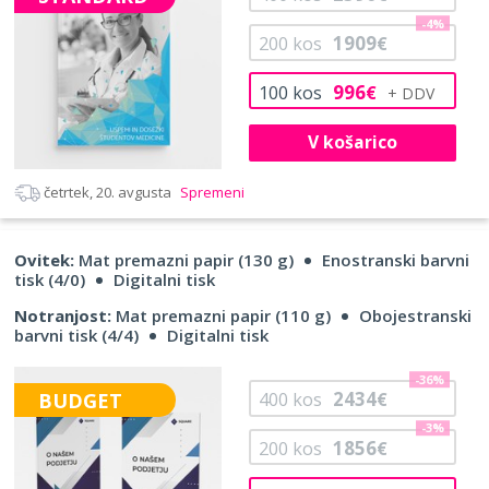
-4%
1909
200
kos
€
996
100
kos
€
V košarico
četrtek, 20. avgusta
Spremeni
Ovitek:
Mat premazni papir (130 g)
Enostranski barvni
tisk (4/0)
Digitalni tisk
Notranjost:
Mat premazni papir (110 g)
Obojestranski
barvni tisk (4/4)
Digitalni tisk
-36%
2434
BUDGET
400
kos
€
-3%
1856
200
kos
€