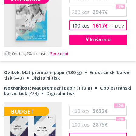
-8%
2947
200
kos
€
1617
100
kos
€
V košarico
četrtek, 20. avgusta
Spremeni
Ovitek:
Mat premazni papir (130 g)
Enostranski barvni
tisk (4/0)
Digitalni tisk
Notranjost:
Mat premazni papir (110 g)
Obojestranski
barvni tisk (4/4)
Digitalni tisk
-42%
3632
BUDGET
400
kos
€
-8%
2875
200
kos
€