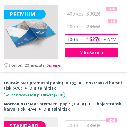
-40%
3902
PREMIUM
400
kos
€
-8%
2966
200
kos
€
1627
100
kos
€
V košarico
četrtek, 20. avgusta
Spremeni
Ovitek:
Mat premazni papir (300 g)
Enostranski barvni
tisk (4/0)
Digitalni tisk
Enostranska mat plastifikacija 1/0
Notranjost:
Mat premazni papir (130 g)
Obojestranski
barvni tisk (4/4)
Digitalni tisk
-40%
3860
STANDARD
400
kos
€