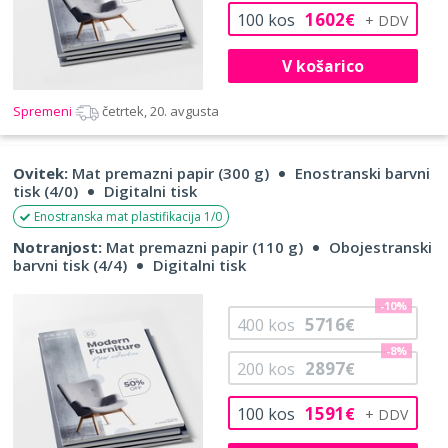
1602
100
kos
€
V košarico
Spremeni
četrtek, 20. avgusta
Ovitek:
Mat premazni papir (300 g)
Enostranski barvni
tisk (4/0)
Digitalni tisk
Enostranska mat plastifikacija 1/0
Notranjost:
Mat premazni papir (110 g)
Obojestranski
barvni tisk (4/4)
Digitalni tisk
-10%
5716
400
kos
€
-8%
2897
200
kos
€
1591
100
kos
€