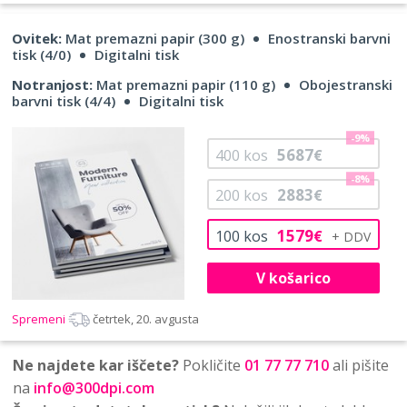
Ovitek:
Mat premazni papir (300 g)
Enostranski barvni
tisk (4/0)
Digitalni tisk
Notranjost:
Mat premazni papir (110 g)
Obojestranski
barvni tisk (4/4)
Digitalni tisk
-9%
5687
400
kos
€
-8%
2883
200
kos
€
1579
100
kos
€
V košarico
Spremeni
četrtek, 20. avgusta
Ne najdete kar iščete?
Pokličite
01 77 77 710
ali pišite
na
info@300dpi.com