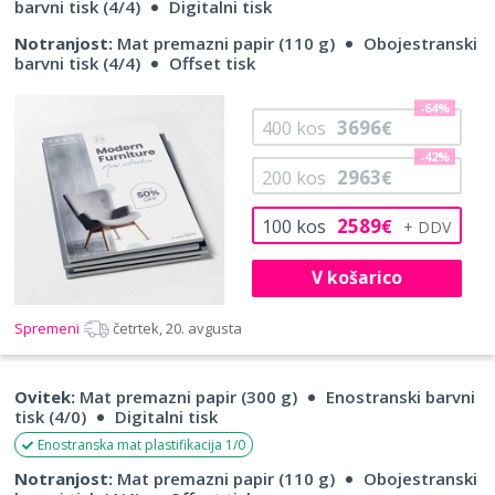
barvni tisk (4/4)
Digitalni tisk
Notranjost:
Mat premazni papir (110 g)
Obojestranski
barvni tisk (4/4)
Offset tisk
-64%
3696
400
kos
€
-42%
2963
200
kos
€
2589
100
kos
€
V košarico
Spremeni
četrtek, 20. avgusta
Ovitek:
Mat premazni papir (300 g)
Enostranski barvni
tisk (4/0)
Digitalni tisk
Enostranska mat plastifikacija 1/0
Notranjost:
Mat premazni papir (110 g)
Obojestranski