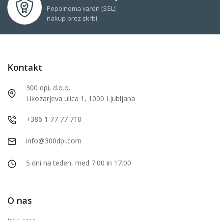
Popolnoma varen (SSL)
nakup brez skrbi
Kontakt
300 dpi, d.o.o.
Likozarjeva ulica 1, 1000 Ljubljana
+386 1 77 77 710
info@300dpi.com
5 dni na teden, med 7:00 in 17:00
O nas