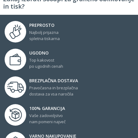
in tisk?
PREPROSTO
Najbolj prijazna
spletna tiskarna
UGODNO
Top kakovost
po ugodnih cenah
BREZPLAČNA DOSTAVA
Pravočasna in brezplačna
dostava za vsa naročila
100% GARANCIJA
Vaše zadovoljstvo
nam pomeni največ
VARNO NAKUPOVANJE