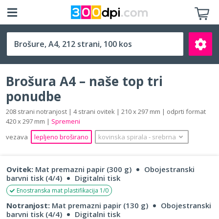
A4 (210 x 297 mm)
Brošura A4 – naše top tri
ponudbe
208 strani notranjost | 4 strani ovitek | 210 x 297 mm | odprti format
420 x 297 mm |
Spremeni
Išči
vezava
lepljeno broširano
kovinska spirala
‐
srebrna
Ovitek:
Mat premazni papir (300 g)
Obojestranski
barvni tisk (4/4)
Digitalni tisk
Enostranska mat plastifikacija 1/0
Notranjost:
Mat premazni papir (130 g)
Obojestranski
barvni tisk (4/4)
Digitalni tisk