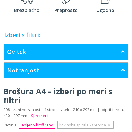
Brezplačno
Preprosto
Ugodno
Izberi s filtri:
Ovitek
Notranjost
Brošura A4 – izberi po meri s
filtri
208 strani notranjost | 4 strani ovitek | 210 x 297 mm | odprti format
420 x 297 mm |
Spremeni
vezava
lepljeno broširano
kovinska spirala
‐
srebrna