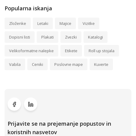
Popularna iskanja
Zloženke
Letaki
Majice
Vizitke
Dopisni listi
Plakati
Zvezki
Katalogi
Velikoformatne nalepke
Etikete
Roll up stojala
Vabila
Ceniki
Poslovne mape
Kuverte
Prijavite se na prejemanje popustov in
koristnih nasvetov