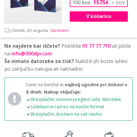
1575
100
kos
€
V košarico
četrtek, 20. avgusta
Spremeni
Ne najdete kar iščete?
Pokličite
01 77 77 710
ali pišite
na
info@300dpi.com
Še nimate datoteke za tisk?
Naložili jih boste lahko
po zaključku nakupa ali naknadno
Cene so končne in
najbolj ugodne pri dobavi v
8 dneh.
Nakup vključuje:
Brezplačen osnovni pregled vaše datoteke
Izdelavo in razrez na končni format
Brezplačno dostavo na vaš naslov