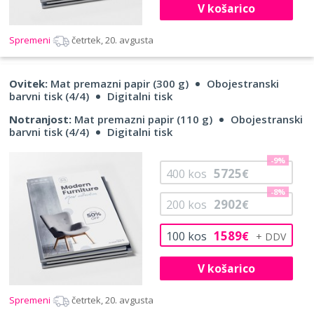
V košarico
Spremeni
četrtek, 20. avgusta
Ovitek:
Mat premazni papir (300 g)
Obojestranski
barvni tisk (4/4)
Digitalni tisk
Notranjost:
Mat premazni papir (110 g)
Obojestranski
barvni tisk (4/4)
Digitalni tisk
-9%
5725
400
kos
€
-8%
2902
200
kos
€
1589
100
kos
€
V košarico
Spremeni
četrtek, 20. avgusta