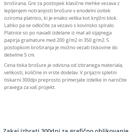
broširana. Gre za postopek klasične mehke vezava z
lepljenjem notranjosti brošure v enodelni ovitek
oziroma platnico, ki je enako velika kot knjižni blok.
Lahko pa se odločite za vezavo s kovinsko spiralo.
Platnice so po navadi izdelane iz mat ali sijajnega
papirja gramature med 200 g/m2 in 350 g/m2. S
postopkom broširanja je možno vezati tiskovine do
debeline 5 cm.
Cena tiska brošure je odvisna od izbranega materiala,
velikosti, količine in vrste dodelav. V prijazni spletni
tiskarni 300dpi preprosto primerjate izdelke in naročite
pravega za vaš projekt.
Zakaj izbrati 300dpi za grafično oblikovanje