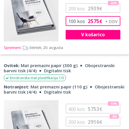
-42%
2939
200
kos
€
2575
100
kos
€
V košarico
Spremeni
četrtek, 20. avgusta
Ovitek:
Mat premazni papir (300 g)
Obojestranski
barvni tisk (4/4)
Digitalni tisk
Enostranska mat plastifikacija 1/0
Notranjost:
Mat premazni papir (110 g)
Obojestranski
barvni tisk (4/4)
Digitalni tisk
-10%
5753
400
kos
€
-8%
2916
200
kos
€