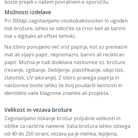
boste prejeli v našem povratnem e-sporočilu.
Možnosti izdelave
Pri 300dpi zagotavljamo visokokakovosten in ugoden
tisk brošure, lahko se odločite za črno-beli ali barvni
tisk v digitalni ali offset tehniki.
Na izbiro ponujamo več vrst papirja, kot so premazni
mat ali sijajni papir, nepremazni, barvni ali recikliran
papir. Možna je tudi dodelava naslovnice oz. brošure
(rezanje, zgibanje, žlebljenje, plastifikacije, slepi tisk,
zlatotisk, UV lakiranje). Z izbiro pravega papirja in
naslovnice boste lahko še bolj poudarili lastnosti in
identiteto vaše blagovne znamke ali projekta.
Velikost in vezava brošure
Zagotavljamo tiskanje brošur poljubne velikosti in
oblike za različne namene. Vaša brošura lahko obsega
od 40 do 250 strani, vezava pa je mehka, lepljena,