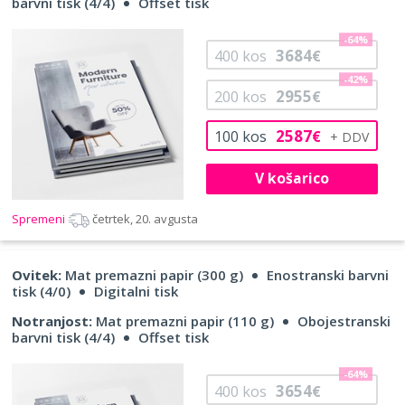
barvni tisk (4/4)
Offset tisk
-64%
3684
400
kos
€
-42%
2955
200
kos
€
2587
100
kos
€
V košarico
Spremeni
četrtek, 20. avgusta
Ovitek:
Mat premazni papir (300 g)
Enostranski barvni
tisk (4/0)
Digitalni tisk
Notranjost:
Mat premazni papir (110 g)
Obojestranski
barvni tisk (4/4)
Offset tisk
-64%
3654
400
kos
€