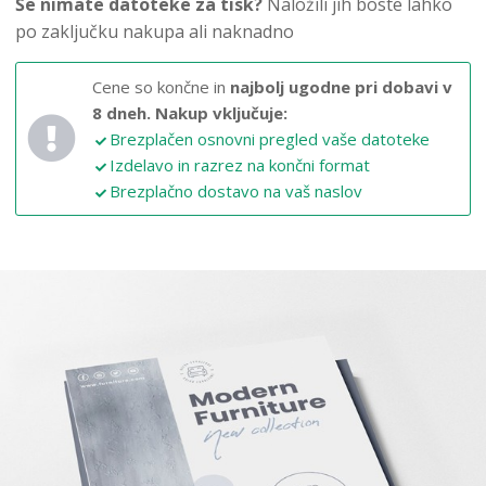
Še nimate datoteke za tisk?
Naložili jih boste lahko
po zaključku nakupa ali naknadno
Cene so končne in
najbolj ugodne pri dobavi v
8 dneh.
Nakup vključuje:
Brezplačen osnovni pregled vaše datoteke
Izdelavo in razrez na končni format
Brezplačno dostavo na vaš naslov