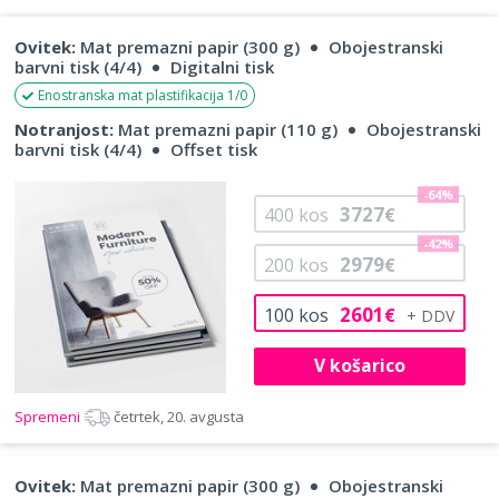
Ovitek:
Mat premazni papir (300 g)
Obojestranski
barvni tisk (4/4)
Digitalni tisk
Enostranska mat plastifikacija 1/0
Notranjost:
Mat premazni papir (110 g)
Obojestranski
barvni tisk (4/4)
Offset tisk
-64%
3727
400
kos
€
-42%
2979
200
kos
€
2601
100
kos
€
V košarico
Spremeni
četrtek, 20. avgusta
Ovitek:
Mat premazni papir (300 g)
Obojestranski