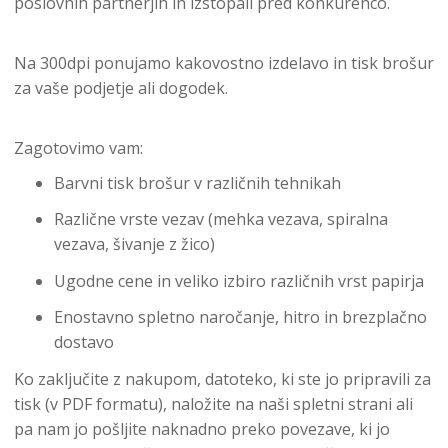
poslovnih partnerjih in izstopali pred konkurenco.
Na 300dpi ponujamo kakovostno izdelavo in tisk brošur
za vaše podjetje ali dogodek.
Zagotovimo vam:
Barvni tisk brošur v različnih tehnikah
Različne vrste vezav (mehka vezava, spiralna
vezava, šivanje z žico)
Ugodne cene in veliko izbiro različnih vrst papirja
Enostavno spletno naročanje, hitro in brezplačno
dostavo
Ko zaključite z nakupom, datoteko, ki ste jo pripravili za
tisk (v PDF formatu), naložite na naši spletni strani ali
pa nam jo pošljite naknadno preko povezave, ki jo