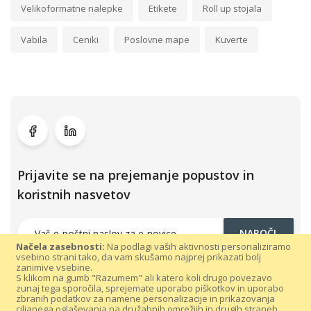
Velikoformatne nalepke
Etikete
Roll up stojala
Vabila
Ceniki
Poslovne mape
Kuverte
Prijavite se na prejemanje popustov in
koristnih nasvetov
NAROČI
Načela zasebnosti:
Na podlagi vaših aktivnosti personaliziramo
vsebino strani tako, da vam skušamo najprej prikazati bolj
zanimive vsebine.
S klikom na gumb "Razumem" ali katero koli drugo povezavo
zunaj tega sporočila, sprejemate uporabo piškotkov in uporabo
zbranih podatkov za namene personalizacije in prikazovanja
ciljanega oglaševanja na družabnih omrežjih in drugih straneh.