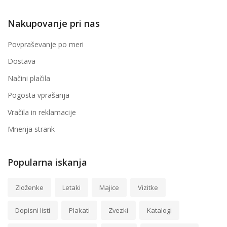
Nakupovanje pri nas
Povpraševanje po meri
Dostava
Načini plačila
Pogosta vprašanja
Vračila in reklamacije
Mnenja strank
Popularna iskanja
Zloženke
Letaki
Majice
Vizitke
Dopisni listi
Plakati
Zvezki
Katalogi