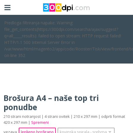
Predloga filtriranja napake: Warning:
file_get_contents(https://300dpi.com/searcha/ajax/suggest?
q=all_____results): failed to open stream: HTTP request failed!
HTTP/1.1 500 Internal Server Error in
/var/www/html/magento2/app/code/Rooster/Tisk/view/frontend/te
on line 352
Brošura A4 – naše top tri
ponudbe
210 strani notranjost | 4 strani ovitek | 210 x 297 mm | odprti format
420 x 297 mm |
Spremeni
vezava
lepljeno broširano
kovinska spirala
‐
srebrna