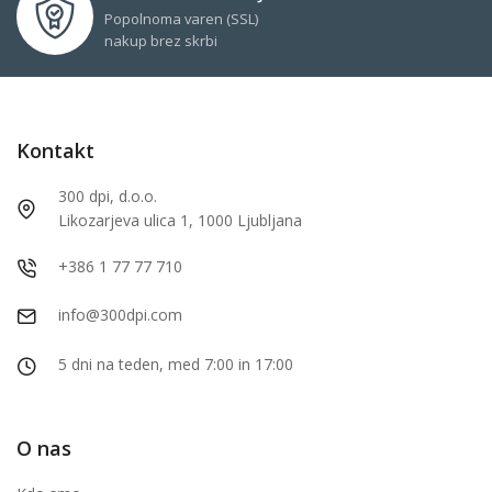
Popolnoma varen (SSL)
nakup brez skrbi
Kontakt
300 dpi, d.o.o.
Likozarjeva ulica 1, 1000 Ljubljana
+386 1 77 77 710
info@300dpi.com
5 dni na teden, med 7:00 in 17:00
O nas