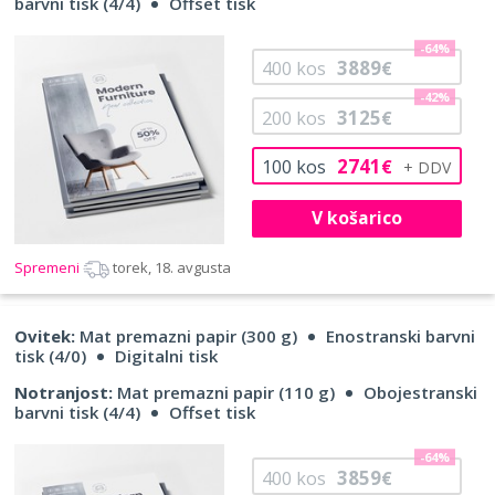
barvni tisk (4/4)
Offset tisk
-64%
3889
400
kos
€
-42%
3125
200
kos
€
2741
100
kos
€
V košarico
Spremeni
torek, 18. avgusta
Ovitek:
Mat premazni papir (300 g)
Enostranski barvni
tisk (4/0)
Digitalni tisk
Notranjost:
Mat premazni papir (110 g)
Obojestranski
barvni tisk (4/4)
Offset tisk
-64%
3859
400
kos
€