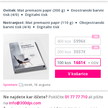
Ovitek:
Mat premazni papir (300 g)
Enostranski barvni
tisk (4/0)
Digitalni tisk
Notranjost:
Mat premazni papir (110 g)
Obojestranski
barvni tisk (4/4)
Digitalni tisk
-9%
5996
400
kos
€
-8%
3037
200
kos
€
1661
100
kos
€
V košarico
Spremeni
torek, 18. avgusta
Ne najdete kar iščete?
Pokličite
01 77 77 710
ali pišite
na
info@300dpi.com