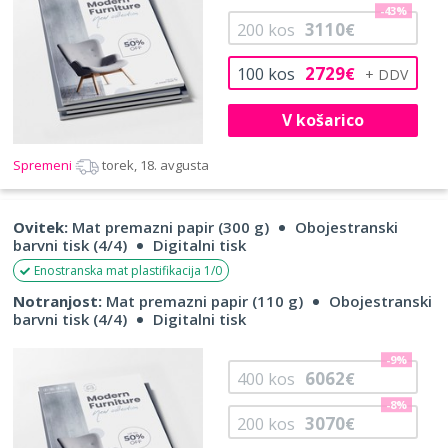
-43%
3110
200
kos
€
2729
100
kos
€
V košarico
Spremeni
torek, 18. avgusta
Ovitek:
Mat premazni papir (300 g)
Obojestranski
barvni tisk (4/4)
Digitalni tisk
Enostranska mat plastifikacija 1/0
Notranjost:
Mat premazni papir (110 g)
Obojestranski
barvni tisk (4/4)
Digitalni tisk
-9%
6062
400
kos
€
-8%
3070
200
kos
€