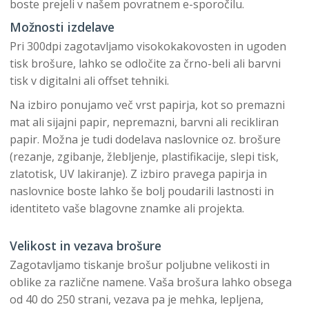
boste prejeli v našem povratnem e-sporočilu.
Možnosti izdelave
Pri 300dpi zagotavljamo visokokakovosten in ugoden
tisk brošure, lahko se odločite za črno-beli ali barvni
tisk v digitalni ali offset tehniki.
Na izbiro ponujamo več vrst papirja, kot so premazni
mat ali sijajni papir, nepremazni, barvni ali recikliran
papir. Možna je tudi dodelava naslovnice oz. brošure
(rezanje, zgibanje, žlebljenje, plastifikacije, slepi tisk,
zlatotisk, UV lakiranje). Z izbiro pravega papirja in
naslovnice boste lahko še bolj poudarili lastnosti in
identiteto vaše blagovne znamke ali projekta.
Velikost in vezava brošure
Zagotavljamo tiskanje brošur poljubne velikosti in
oblike za različne namene. Vaša brošura lahko obsega
od 40 do 250 strani, vezava pa je mehka, lepljena,