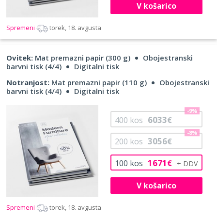
V košarico
Spremeni
torek, 18. avgusta
Ovitek:
Mat premazni papir (300 g)
Obojestranski
barvni tisk (4/4)
Digitalni tisk
Notranjost:
Mat premazni papir (110 g)
Obojestranski
barvni tisk (4/4)
Digitalni tisk
-9%
6033
400
kos
€
-8%
3056
200
kos
€
1671
100
kos
€
V košarico
Spremeni
torek, 18. avgusta