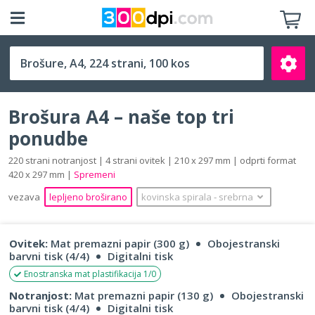
A4 (210 x 297 mm)
Brošura A4 – naše top tri
ponudbe
220 strani notranjost | 4 strani ovitek | 210 x 297 mm | odprti format
420 x 297 mm |
Spremeni
Išči
vezava
lepljeno broširano
kovinska spirala
‐
srebrna
Ovitek:
Mat premazni papir (300 g)
Obojestranski
barvni tisk (4/4)
Digitalni tisk
Enostranska mat plastifikacija 1/0
Notranjost:
Mat premazni papir (130 g)
Obojestranski
barvni tisk (4/4)
Digitalni tisk