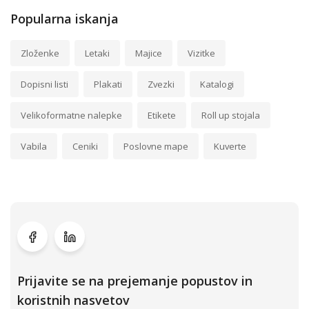
Popularna iskanja
Zloženke
Letaki
Majice
Vizitke
Dopisni listi
Plakati
Zvezki
Katalogi
Velikoformatne nalepke
Etikete
Roll up stojala
Vabila
Ceniki
Poslovne mape
Kuverte
Prijavite se na prejemanje popustov in
koristnih nasvetov