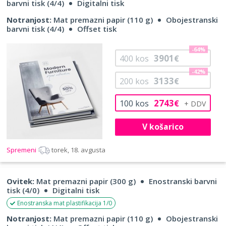
barvni tisk (4/4)
Digitalni tisk
Notranjost:
Mat premazni papir (110 g)
Obojestranski
barvni tisk (4/4)
Offset tisk
-64%
3901
400
kos
€
-42%
3133
200
kos
€
2743
100
kos
€
V košarico
Spremeni
torek, 18. avgusta
Ovitek:
Mat premazni papir (300 g)
Enostranski barvni
tisk (4/0)
Digitalni tisk
Enostranska mat plastifikacija 1/0
Notranjost:
Mat premazni papir (110 g)
Obojestranski