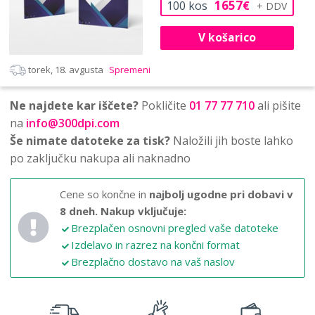
1657
100
kos
€
V košarico
torek, 18. avgusta
Spremeni
Ne najdete kar iščete?
Pokličite
01 77 77 710
ali pišite
na
info@300dpi.com
Še nimate datoteke za tisk?
Naložili jih boste lahko
po zaključku nakupa ali naknadno
Cene so končne in
najbolj ugodne pri dobavi v
8 dneh.
Nakup vključuje:
Brezplačen osnovni pregled vaše datoteke
Izdelavo in razrez na končni format
Brezplačno dostavo na vaš naslov