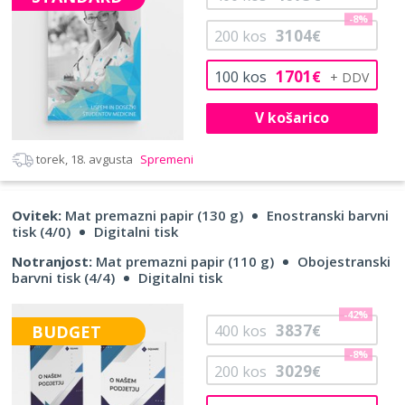
-8%
3104
200
kos
€
1701
100
kos
€
V košarico
torek, 18. avgusta
Spremeni
Ovitek:
Mat premazni papir (130 g)
Enostranski barvni
tisk (4/0)
Digitalni tisk
Notranjost:
Mat premazni papir (110 g)
Obojestranski
barvni tisk (4/4)
Digitalni tisk
-42%
3837
BUDGET
400
kos
€
-8%
3029
200
kos
€