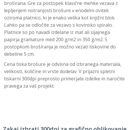
broširana. Gre za postopek klasične mehke vezava z
lepljenjem notranjosti brošure v enodelni ovitek
oziroma platnico, ki je enako velika kot knjižni blok.
Lahko pa se odločite za vezavo s kovinsko spiralo.
Platnice so po navadi izdelane iz mat ali sijajnega
papirja gramature med 200 g/m2 in 350 g/m2. S
postopkom broširanja je možno vezati tiskovine do
debeline 5 cm.
Cena tiska brošure je odvisna od izbranega materiala,
velikosti, količine in vrste dodelav. V prijazni spletni
tiskarni 300dpi preprosto primerjate izdelke in naročite
pravega za vaš projekt.
Zakaj izbrati 300dpi za grafično oblikovanje