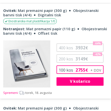
Ovitek:
Mat premazni papir (300 g)
Obojestranski
barvni tisk (4/4)
Digitalni tisk
Enostranska mat plastifikacija 1/0
Notranjost:
Mat premazni papir (110 g)
Obojestranski
barvni tisk (4/4)
Offset tisk
-64%
3932
400
kos
€
-42%
3149
200
kos
€
2755
100
kos
€
V košarico
Spremeni
torek, 18. avgusta
Ovitek:
Mat premazni papir (300 g)
Obojestranski