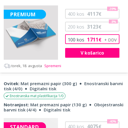
-39%
4117
PREMIUM
400
kos
€
-8%
3123
200
kos
€
1711
100
kos
€
V košarico
torek, 18. avgusta
Spremeni
Ovitek:
Mat premazni papir (300 g)
Enostranski barvni
tisk (4/0)
Digitalni tisk
Enostranska mat plastifikacija 1/0
Notranjost:
Mat premazni papir (130 g)
Obojestranski
barvni tisk (4/4)
Digitalni tisk
-40%
4075
STANDARD
400
kos
€