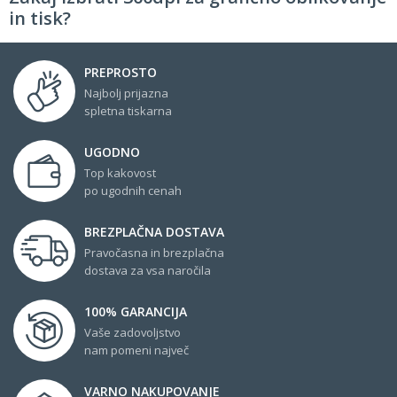
in tisk?
PREPROSTO
Najbolj prijazna
spletna tiskarna
UGODNO
Top kakovost
po ugodnih cenah
BREZPLAČNA DOSTAVA
Pravočasna in brezplačna
dostava za vsa naročila
100% GARANCIJA
Vaše zadovoljstvo
nam pomeni največ
VARNO NAKUPOVANJE