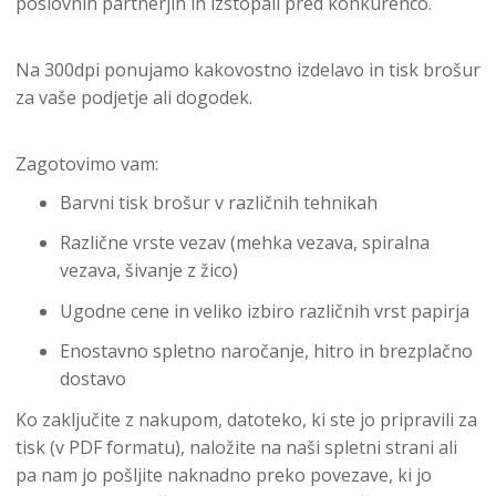
poslovnih partnerjih in izstopali pred konkurenco.
Na 300dpi ponujamo kakovostno izdelavo in tisk brošur
za vaše podjetje ali dogodek.
Zagotovimo vam:
Barvni tisk brošur v različnih tehnikah
Različne vrste vezav (mehka vezava, spiralna
vezava, šivanje z žico)
Ugodne cene in veliko izbiro različnih vrst papirja
Enostavno spletno naročanje, hitro in brezplačno
dostavo
Ko zaključite z nakupom, datoteko, ki ste jo pripravili za
tisk (v PDF formatu), naložite na naši spletni strani ali
pa nam jo pošljite naknadno preko povezave, ki jo