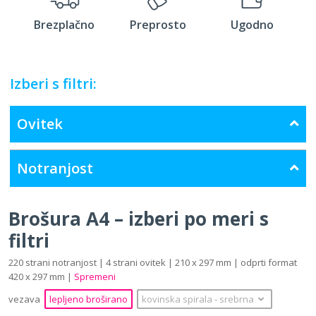
Brezplačno
Preprosto
Ugodno
Izberi s filtri:
Ovitek
Notranjost
Brošura A4 – izberi po meri s
filtri
220 strani notranjost | 4 strani ovitek | 210 x 297 mm | odprti format
420 x 297 mm |
Spremeni
vezava
lepljeno broširano
kovinska spirala
‐
srebrna