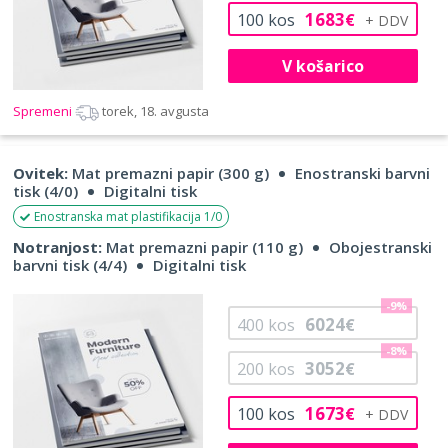
1683
100
kos
€
V košarico
Spremeni
torek, 18. avgusta
Ovitek:
Mat premazni papir (300 g)
Enostranski barvni
tisk (4/0)
Digitalni tisk
Enostranska mat plastifikacija 1/0
Notranjost:
Mat premazni papir (110 g)
Obojestranski
barvni tisk (4/4)
Digitalni tisk
-9%
6024
400
kos
€
-8%
3052
200
kos
€
1673
100
kos
€