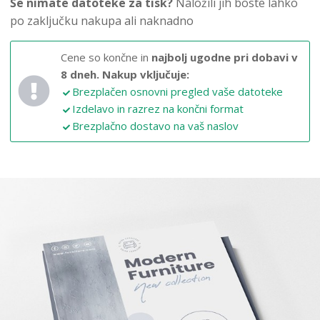
Še nimate datoteke za tisk?
Naložili jih boste lahko
po zaključku nakupa ali naknadno
Cene so končne in
najbolj ugodne pri dobavi v
8 dneh.
Nakup vključuje:
Brezplačen osnovni pregled vaše datoteke
Izdelavo in razrez na končni format
Brezplačno dostavo na vaš naslov