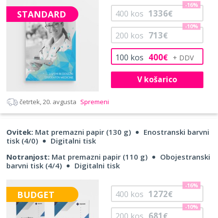
-16%
1336
STANDARD
400
kos
€
-10%
713
200
kos
€
400
100
kos
€
V košarico
četrtek, 20. avgusta
Spremeni
Ovitek:
Mat premazni papir (130 g)
Enostranski barvni
tisk (4/0)
Digitalni tisk
Notranjost:
Mat premazni papir (110 g)
Obojestranski
barvni tisk (4/4)
Digitalni tisk
-16%
1272
BUDGET
400
kos
€
-10%
681
200
kos
€