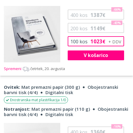
-66%
1387
400
kos
€
-43%
1149
200
kos
€
1023
100
kos
€
V košarico
Spremeni
četrtek, 20. avgusta
Ovitek:
Mat premazni papir (300 g)
Obojestranski
barvni tisk (4/4)
Digitalni tisk
Enostranska mat plastifikacija 1/0
Notranjost:
Mat premazni papir (110 g)
Obojestranski
barvni tisk (4/4)
Digitalni tisk
-16%
1360
400
kos
€