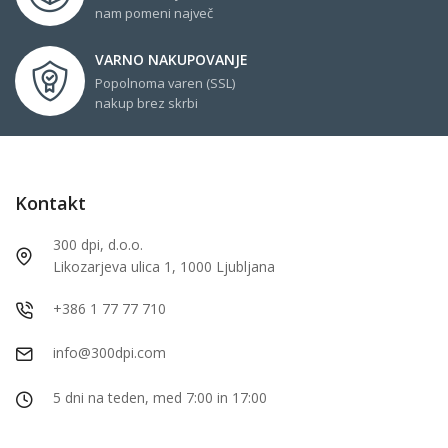
nam pomeni največ
VARNO NAKUPOVANJE
Popolnoma varen (SSL)
nakup brez skrbi
Kontakt
300 dpi, d.o.o.
Likozarjeva ulica 1, 1000 Ljubljana
+386 1 77 77 710
info@300dpi.com
5 dni na teden, med 7:00 in 17:00