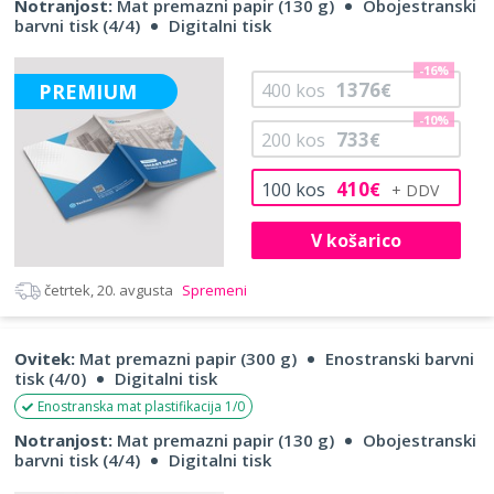
Notranjost:
Mat premazni papir (130 g)
Obojestranski
barvni tisk (4/4)
Digitalni tisk
-16%
1376
PREMIUM
400
kos
€
-10%
733
200
kos
€
410
100
kos
€
V košarico
četrtek, 20. avgusta
Spremeni
Ovitek:
Mat premazni papir (300 g)
Enostranski barvni
tisk (4/0)
Digitalni tisk
Enostranska mat plastifikacija 1/0
Notranjost:
Mat premazni papir (130 g)
Obojestranski
barvni tisk (4/4)
Digitalni tisk