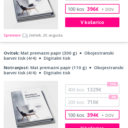
396
100
kos
€
V košarico
Spremeni
četrtek, 20. avgusta
Ovitek:
Mat premazni papir (300 g)
Obojestranski
barvni tisk (4/4)
Digitalni tisk
Notranjost:
Mat premazni papir (110 g)
Obojestranski
barvni tisk (4/4)
Digitalni tisk
-15%
1329
400
kos
€
-9%
710
200
kos
€
394
100
kos
€