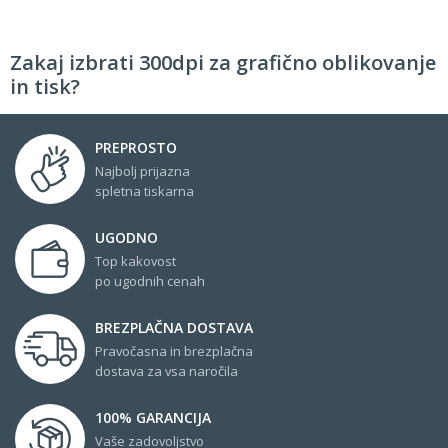
Zakaj izbrati 300dpi za grafično oblikovanje
in tisk?
PREPROSTO
Najbolj prijazna
spletna tiskarna
UGODNO
Top kakovost
po ugodnih cenah
BREZPLAČNA DOSTAVA
Pravočasna in brezplačna
dostava za vsa naročila
100% GARANCIJA
Vaše zadovoljstvo