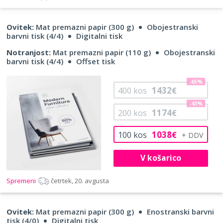
Ovitek:
Mat premazni papir (300 g)
Obojestranski
barvni tisk (4/4)
Digitalni tisk
Notranjost:
Mat premazni papir (110 g)
Obojestranski
barvni tisk (4/4)
Offset tisk
-65%
1432
400
kos
€
-43%
1174
200
kos
€
1038
100
kos
€
V košarico
Spremeni
četrtek, 20. avgusta
Ovitek:
Mat premazni papir (300 g)
Enostranski barvni
tisk (4/0)
Digitalni tisk