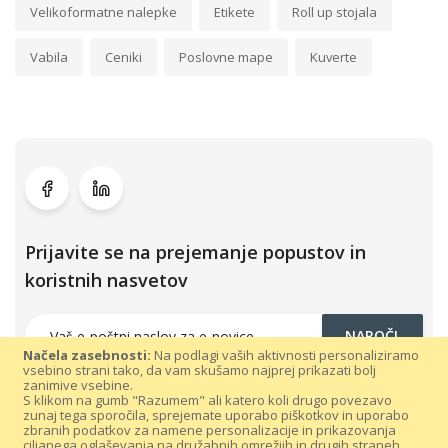
Velikoformatne nalepke
Etikete
Roll up stojala
Vabila
Ceniki
Poslovne mape
Kuverte
Prijavite se na prejemanje popustov in
koristnih nasvetov
NAROČI
Načela zasebnosti:
Na podlagi vaših aktivnosti personaliziramo
vsebino strani tako, da vam skušamo najprej prikazati bolj
zanimive vsebine.
S klikom na gumb "Razumem" ali katero koli drugo povezavo
zunaj tega sporočila, sprejemate uporabo piškotkov in uporabo
zbranih podatkov za namene personalizacije in prikazovanja
ciljanega oglaševanja na družabnih omrežjih in drugih straneh.