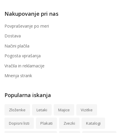
Nakupovanje pri nas
Povpraševanje po meri
Dostava
Načini plačila
Pogosta vprašanja
Vračila in reklamacije
Mnenja strank
Popularna iskanja
Zloženke
Letaki
Majice
Vizitke
Dopisni listi
Plakati
Zvezki
Katalogi