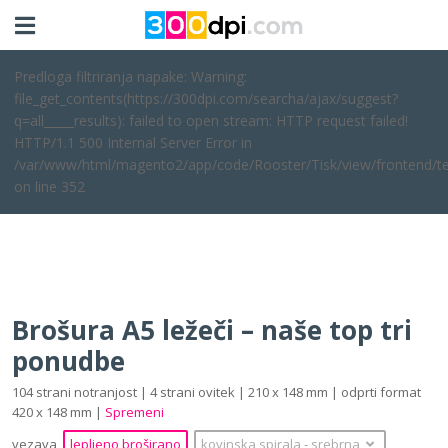
Predloga filtriranja napake: Warning:
file_get_contents(https://300dpi.com/searcha/ajax/suggest?
q=all_____results): failed to open stream: HTTP request failed!
HTTP/1.1 500 Internal Server Error in
/var/www/html/magento2/app/code/Rooster/Tisk/view/frontend/te
on line 352
Brošura A5 ležeči – naše top tri
ponudbe
104 strani notranjost | 4 strani ovitek | 210 x 148 mm | odprti format
420 x 148 mm |
Spremeni
vezava
lepljeno broširano
kovinska spirala
‐
srebrna