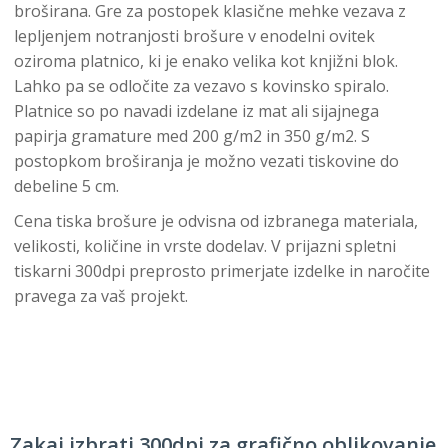
broširana. Gre za postopek klasične mehke vezava z
lepljenjem notranjosti brošure v enodelni ovitek
oziroma platnico, ki je enako velika kot knjižni blok.
Lahko pa se odločite za vezavo s kovinsko spiralo.
Platnice so po navadi izdelane iz mat ali sijajnega
papirja gramature med 200 g/m2 in 350 g/m2. S
postopkom broširanja je možno vezati tiskovine do
debeline 5 cm.
Cena tiska brošure je odvisna od izbranega materiala,
velikosti, količine in vrste dodelav. V prijazni spletni
tiskarni 300dpi preprosto primerjate izdelke in naročite
pravega za vaš projekt.
Zakaj izbrati 300dpi za grafično oblikovanje