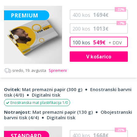
-22%
1694
PREMIUM
400
kos
€
-7%
1013
200
kos
€
549
100
kos
€
V košarico
sredo, 19. avgusta
Spremeni
Ovitek:
Mat premazni papir (300 g)
Enostranski barvni
tisk (4/0)
Digitalni tisk
Enostranska mat plastifikacija 1/0
Notranjost:
Mat premazni papir (130 g)
Obojestranski
barvni tisk (4/4)
Digitalni tisk
-23%
1668
STANDARD
400
kos
€