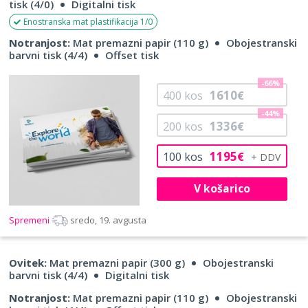
tisk (4/0)
Digitalni tisk
Enostranska mat plastifikacija 1/0
Notranjost:
Mat premazni papir (110 g)
Obojestranski
barvni tisk (4/4)
Offset tisk
-66%
1610
400
kos
€
-44%
1336
200
kos
€
1195
100
kos
€
V košarico
Spremeni
sredo, 19. avgusta
Ovitek:
Mat premazni papir (300 g)
Obojestranski
barvni tisk (4/4)
Digitalni tisk
Notranjost:
Mat premazni papir (110 g)
Obojestranski