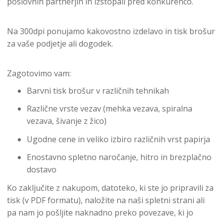
poslovnih partnerjih in izstopali pred konkurenco.
Na 300dpi ponujamo kakovostno izdelavo in tisk brošur
za vaše podjetje ali dogodek.
Zagotovimo vam:
Barvni tisk brošur v različnih tehnikah
Različne vrste vezav (mehka vezava, spiralna
vezava, šivanje z žico)
Ugodne cene in veliko izbiro različnih vrst papirja
Enostavno spletno naročanje, hitro in brezplačno
dostavo
Ko zaključite z nakupom, datoteko, ki ste jo pripravili za
tisk (v PDF formatu), naložite na naši spletni strani ali
pa nam jo pošljite naknadno preko povezave, ki jo