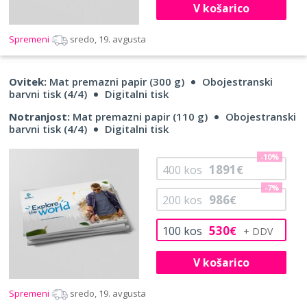
V košarico
Spremeni
sredo, 19. avgusta
Ovitek:
Mat premazni papir (300 g)
Obojestranski
barvni tisk (4/4)
Digitalni tisk
Notranjost:
Mat premazni papir (110 g)
Obojestranski
barvni tisk (4/4)
Digitalni tisk
-10%
1891
400
kos
€
-7%
986
200
kos
€
530
100
kos
€
V košarico
Spremeni
sredo, 19. avgusta