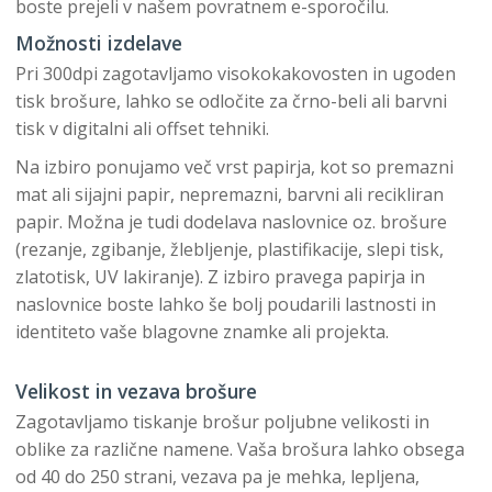
boste prejeli v našem povratnem e-sporočilu.
Možnosti izdelave
Pri 300dpi zagotavljamo visokokakovosten in ugoden
tisk brošure, lahko se odločite za črno-beli ali barvni
tisk v digitalni ali offset tehniki.
Na izbiro ponujamo več vrst papirja, kot so premazni
mat ali sijajni papir, nepremazni, barvni ali recikliran
papir. Možna je tudi dodelava naslovnice oz. brošure
(rezanje, zgibanje, žlebljenje, plastifikacije, slepi tisk,
zlatotisk, UV lakiranje). Z izbiro pravega papirja in
naslovnice boste lahko še bolj poudarili lastnosti in
identiteto vaše blagovne znamke ali projekta.
Velikost in vezava brošure
Zagotavljamo tiskanje brošur poljubne velikosti in
oblike za različne namene. Vaša brošura lahko obsega
od 40 do 250 strani, vezava pa je mehka, lepljena,