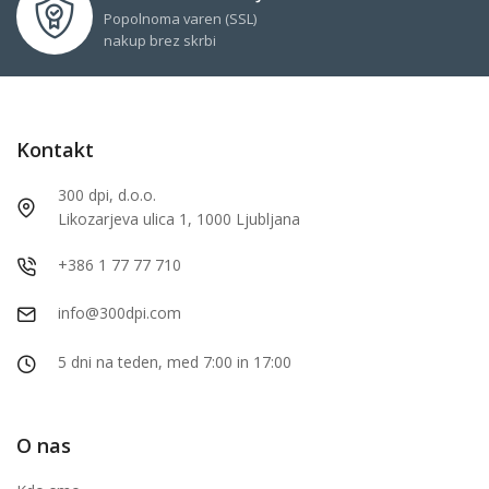
Popolnoma varen (SSL)
nakup brez skrbi
Kontakt
300 dpi, d.o.o.
Likozarjeva ulica 1, 1000 Ljubljana
+386 1 77 77 710
info@300dpi.com
5 dni na teden, med 7:00 in 17:00
O nas