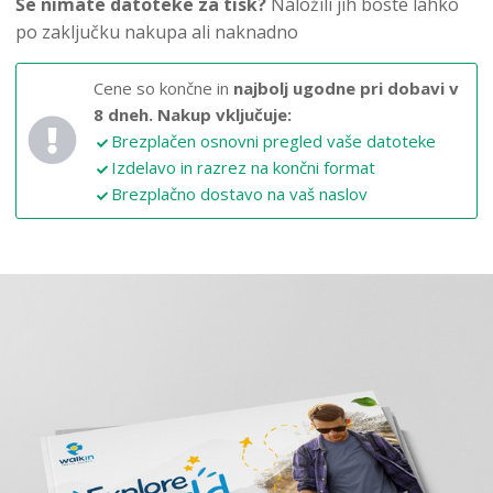
Še nimate datoteke za tisk?
Naložili jih boste lahko
po zaključku nakupa ali naknadno
Cene so končne in
najbolj ugodne pri dobavi v
8 dneh.
Nakup vključuje:
Brezplačen osnovni pregled vaše datoteke
Izdelavo in razrez na končni format
Brezplačno dostavo na vaš naslov