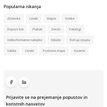
Popularna iskanja
Zloženke
Letaki
Majice
Vizitke
Dopisni listi
Plakati
Zvezki
Katalogi
Velikoformatne nalepke
Etikete
Roll up stojala
Vabila
Ceniki
Poslovne mape
Kuverte
Prijavite se na prejemanje popustov in
koristnih nasvetov