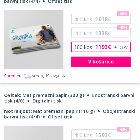
barvni tisk (4/4)
Offset tisk
-66%
1618
400
kos
€
-43%
1338
200
kos
€
1193
100
kos
€
V košarico
Spremeni
sredo, 19. avgusta
Ovitek:
Mat premazni papir (300 g)
Enostranski barvni
tisk (4/0)
Digitalni tisk
Notranjost:
Mat premazni papir (110 g)
Obojestranski
barvni tisk (4/4)
Offset tisk
-66%
1593
400
kos
€