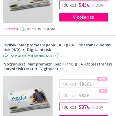
543
100
kos
€
V košarico
Spremeni
sredo, 19. avgusta
Ovitek:
Mat premazni papir (300 g)
Enostranski barvni
tisk (4/0)
Digitalni tisk
Enostranska mat plastifikacija 1/0
Notranjost:
Mat premazni papir (110 g)
Obojestranski
barvni tisk (4/4)
Digitalni tisk
-12%
1886
400
kos
€
-8%
988
200
kos
€
537
100
kos
€