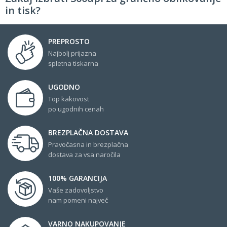
in tisk?
PREPROSTO
Najbolj prijazna
spletna tiskarna
UGODNO
Top kakovost
po ugodnih cenah
BREZPLAČNA DOSTAVA
Pravočasna in brezplačna
dostava za vsa naročila
100% GARANCIJA
Vaše zadovoljstvo
nam pomeni največ
VARNO NAKUPOVANJE