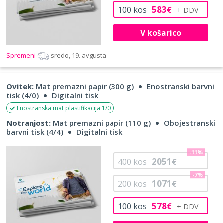
583
100
kos
€
V košarico
Spremeni
sredo, 19. avgusta
Ovitek:
Mat premazni papir (300 g)
Enostranski barvni
tisk (4/0)
Digitalni tisk
Enostranska mat plastifikacija 1/0
Notranjost:
Mat premazni papir (110 g)
Obojestranski
barvni tisk (4/4)
Digitalni tisk
-11%
2051
400
kos
€
-7%
1071
200
kos
€
578
100
kos
€