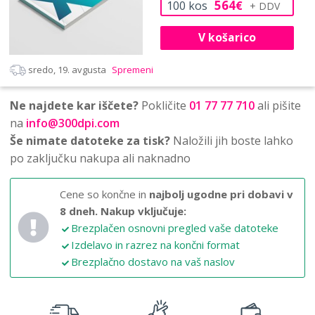
564
100
kos
€
V košarico
sredo, 19. avgusta
Spremeni
Ne najdete kar iščete?
Pokličite
01 77 77 710
ali pišite
na
info@300dpi.com
Še nimate datoteke za tisk?
Naložili jih boste lahko
po zaključku nakupa ali naknadno
Cene so končne in
najbolj ugodne pri dobavi v
8 dneh.
Nakup vključuje:
Brezplačen osnovni pregled vaše datoteke
Izdelavo in razrez na končni format
Brezplačno dostavo na vaš naslov