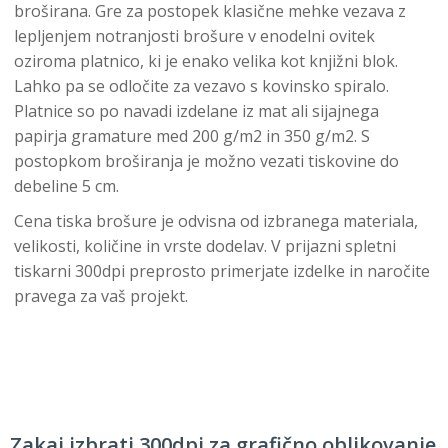
broširana. Gre za postopek klasične mehke vezava z
lepljenjem notranjosti brošure v enodelni ovitek
oziroma platnico, ki je enako velika kot knjižni blok.
Lahko pa se odločite za vezavo s kovinsko spiralo.
Platnice so po navadi izdelane iz mat ali sijajnega
papirja gramature med 200 g/m2 in 350 g/m2. S
postopkom broširanja je možno vezati tiskovine do
debeline 5 cm.
Cena tiska brošure je odvisna od izbranega materiala,
velikosti, količine in vrste dodelav. V prijazni spletni
tiskarni 300dpi preprosto primerjate izdelke in naročite
pravega za vaš projekt.
Zakaj izbrati 300dpi za grafično oblikovanje