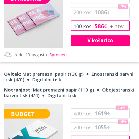
-7%
1086
200
kos
€
586
100
kos
€
V košarico
sredo, 19. avgusta
Spremeni
Ovitek:
Mat premazni papir (130 g)
Enostranski barvni
tisk (4/0)
Digitalni tisk
Notranjost:
Mat premazni papir (110 g)
Obojestranski
barvni tisk (4/4)
Digitalni tisk
-28%
1619
BUDGET
400
kos
€
-6%
1055
200
kos
€