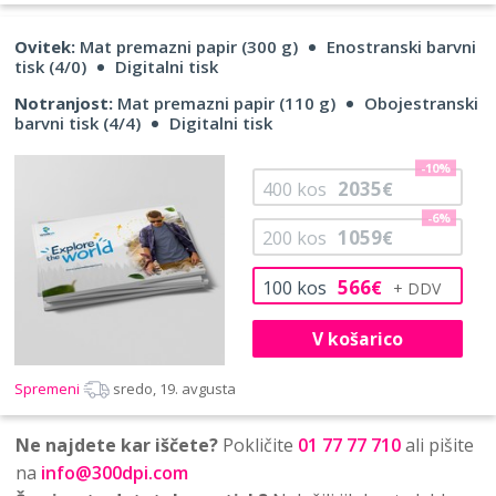
Ovitek:
Mat premazni papir (300 g)
Enostranski barvni
tisk (4/0)
Digitalni tisk
Notranjost:
Mat premazni papir (110 g)
Obojestranski
barvni tisk (4/4)
Digitalni tisk
-10%
2035
400
kos
€
-6%
1059
200
kos
€
566
100
kos
€
V košarico
Spremeni
sredo, 19. avgusta
Ne najdete kar iščete?
Pokličite
01 77 77 710
ali pišite
na
info@300dpi.com