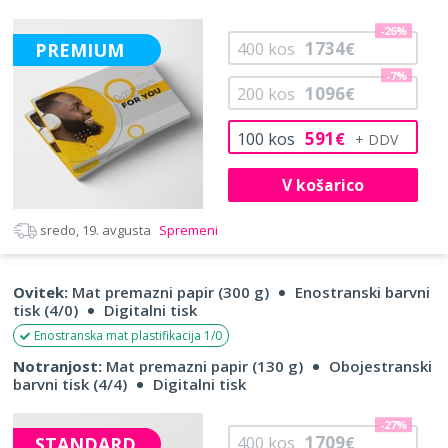
-26%
1734
PREMIUM
400
kos
€
-7%
1096
200
kos
€
591
100
kos
€
V košarico
sredo, 19. avgusta
Spremeni
Ovitek:
Mat premazni papir (300 g)
Enostranski barvni
tisk (4/0)
Digitalni tisk
Enostranska mat plastifikacija 1/0
Notranjost:
Mat premazni papir (130 g)
Obojestranski
barvni tisk (4/4)
Digitalni tisk
-27%
1709
STANDARD
400
kos
€