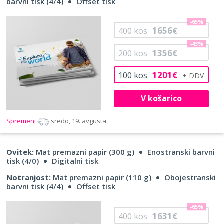
barvni tisk (4/4)
Offset tisk
-65%
1656
400
kos
€
-43%
1356
200
kos
€
1201
100
kos
€
V košarico
Spremeni
sredo, 19. avgusta
Ovitek:
Mat premazni papir (300 g)
Enostranski barvni
tisk (4/0)
Digitalni tisk
Notranjost:
Mat premazni papir (110 g)
Obojestranski
barvni tisk (4/4)
Offset tisk
-65%
1631
400
kos
€