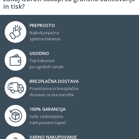
in tisk?
PREPROSTO
Najbolj prijazna
spletna tiskarna
UGODNO
Top kakovost
po ugodnih cenah
BREZPLAČNA DOSTAVA
Pravočasna in brezplačna
dostava za vsa naročila
100% GARANCIJA
Vaše zadovoljstvo
nam pomeni največ
VARNO NAKUPOVANJE