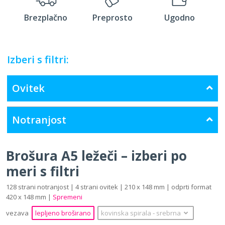
Brezplačno
Preprosto
Ugodno
Izberi s filtri:
Ovitek
Notranjost
Brošura A5 ležeči – izberi po
meri s filtri
128 strani notranjost | 4 strani ovitek | 210 x 148 mm | odprti format
420 x 148 mm |
Spremeni
vezava
lepljeno broširano
kovinska spirala
‐
srebrna