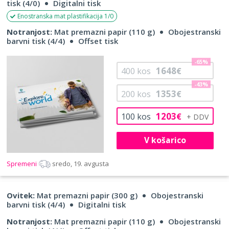
tisk (4/0)
Digitalni tisk
Enostranska mat plastifikacija 1/0
Notranjost:
Mat premazni papir (110 g)
Obojestranski
barvni tisk (4/4)
Offset tisk
-65%
1648
400
kos
€
-43%
1353
200
kos
€
1203
100
kos
€
V košarico
Spremeni
sredo, 19. avgusta
Ovitek:
Mat premazni papir (300 g)
Obojestranski
barvni tisk (4/4)
Digitalni tisk
Notranjost:
Mat premazni papir (110 g)
Obojestranski