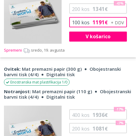
-43%
1341
200
kos
€
1191
100
kos
€
V košarico
Spremeni
sredo, 19. avgusta
Ovitek:
Mat premazni papir (300 g)
Obojestranski
barvni tisk (4/4)
Digitalni tisk
Enostranska mat plastifikacija 1/0
Notranjost:
Mat premazni papir (110 g)
Obojestranski
barvni tisk (4/4)
Digitalni tisk
-17%
1936
400
kos
€
-7%
1081
200
kos
€