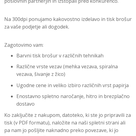
poslovnih partnerjih in izstopali pred konkurenco.
Na 300dpi ponujamo kakovostno izdelavo in tisk brošur
za vaše podjetje ali dogodek.
Zagotovimo vam:
Barvni tisk brošur v različnih tehnikah
Različne vrste vezav (mehka vezava, spiralna
vezava, šivanje z žico)
Ugodne cene in veliko izbiro različnih vrst papirja
Enostavno spletno naročanje, hitro in brezplačno
dostavo
Ko zaključite z nakupom, datoteko, ki ste jo pripravili za
tisk (v PDF formatu), naložite na naši spletni strani ali
pa nam jo pošljite naknadno preko povezave, ki jo