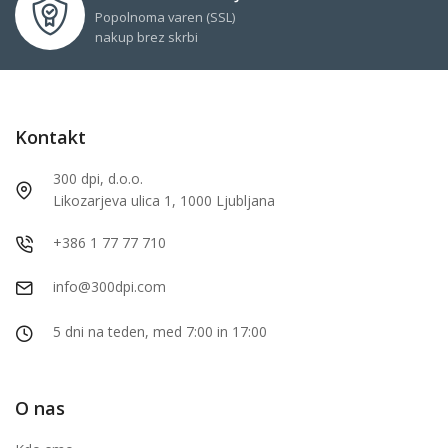
Popolnoma varen (SSL)
nakup brez skrbi
Kontakt
300 dpi, d.o.o.
Likozarjeva ulica 1, 1000 Ljubljana
+386 1 77 77 710
info@300dpi.com
5 dni na teden, med 7:00 in 17:00
O nas