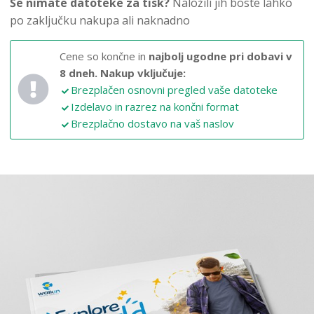
Še nimate datoteke za tisk?
Naložili jih boste lahko
po zaključku nakupa ali naknadno
Cene so končne in
najbolj ugodne pri dobavi v
8 dneh.
Nakup vključuje:
Brezplačen osnovni pregled vaše datoteke
Izdelavo in razrez na končni format
Brezplačno dostavo na vaš naslov