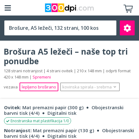
A5 ležeči (210 x 148 mm)
Brošura A5 ležeči – naše top tri
ponudbe
128 strani notranjost | 4 strani ovitek | 210 x 148 mm | odprti format
420 x 148 mm |
Spremeni
Išči
vezava
lepljeno broširano
kovinska spirala
‐
srebrna
Ovitek:
Mat premazni papir (300 g)
Obojestranski
barvni tisk (4/4)
Digitalni tisk
Enostranska mat plastifikacija 1/0
Notranjost:
Mat premazni papir (130 g)
Obojestranski
barvni tisk (4/4)
Digitalni tisk