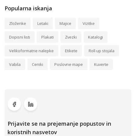
Popularna iskanja
Zloženke
Letaki
Majice
Vizitke
Dopisni listi
Plakati
Zvezki
Katalogi
Velikoformatne nalepke
Etikete
Roll up stojala
Vabila
Ceniki
Poslovne mape
Kuverte
Prijavite se na prejemanje popustov in
koristnih nasvetov