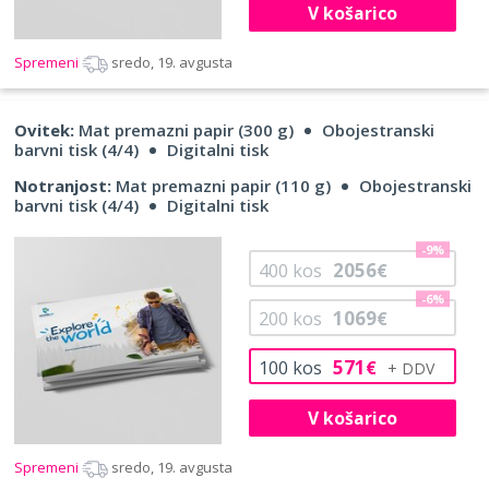
V košarico
Spremeni
sredo, 19. avgusta
Ovitek:
Mat premazni papir (300 g)
Obojestranski
barvni tisk (4/4)
Digitalni tisk
Notranjost:
Mat premazni papir (110 g)
Obojestranski
barvni tisk (4/4)
Digitalni tisk
-9%
2056
400
kos
€
-6%
1069
200
kos
€
571
100
kos
€
V košarico
Spremeni
sredo, 19. avgusta