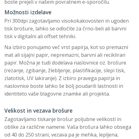
boste prejeli v našem povratnem e-sporočilu.
Možnosti izdelave
Pri 300dpi zagotavljamo visokokakovosten in ugoden
tisk brošure, lahko se odločite za črno-beli ali barvni
tisk v digitalni ali offset tehniki.
Na izbiro ponujamo več vrst papirja, kot so premazni
mat ali sijajni papir, nepremazni, barvni ali recikliran
papir. Možna je tudi dodelava naslovnice oz. brošure
(rezanje, zgibanje, žlebljenje, plastifikacije, slepi tisk,
zlatotisk, UV lakiranje). Z izbiro pravega papirja in
naslovnice boste lahko še bolj poudarili lastnosti in
identiteto vaše blagovne znamke ali projekta.
Velikost in vezava brošure
Zagotavljamo tiskanje brošur poljubne velikosti in
oblike za različne namene. Vaša brošura lahko obsega
od 40 do 250 strani, vezava pa je mehka, lepljena,