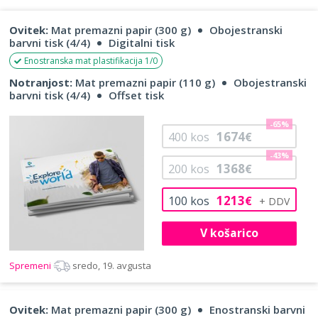
Ovitek:
Mat premazni papir (300 g)
Obojestranski
barvni tisk (4/4)
Digitalni tisk
Enostranska mat plastifikacija 1/0
Notranjost:
Mat premazni papir (110 g)
Obojestranski
barvni tisk (4/4)
Offset tisk
-65%
1674
400
kos
€
-43%
1368
200
kos
€
1213
100
kos
€
V košarico
Spremeni
sredo, 19. avgusta
Ovitek:
Mat premazni papir (300 g)
Enostranski barvni