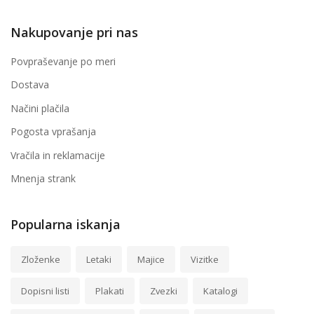
Nakupovanje pri nas
Povpraševanje po meri
Dostava
Načini plačila
Pogosta vprašanja
Vračila in reklamacije
Mnenja strank
Popularna iskanja
Zloženke
Letaki
Majice
Vizitke
Dopisni listi
Plakati
Zvezki
Katalogi