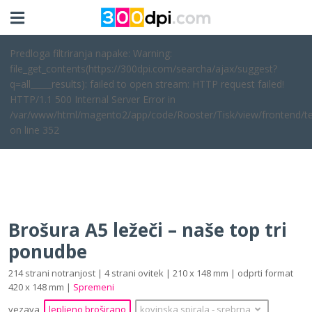
Predloga filtriranja napake: Warning:
file_get_contents(https://300dpi.com/searcha/ajax/suggest?
q=all_____results): failed to open stream: HTTP request failed!
HTTP/1.1 500 Internal Server Error in
/var/www/html/magento2/app/code/Rooster/Tisk/view/frontend/te
on line 352
Brošura A5 ležeči – naše top tri
ponudbe
214 strani notranjost | 4 strani ovitek | 210 x 148 mm | odprti format
420 x 148 mm |
Spremeni
vezava
lepljeno broširano
kovinska spirala
‐
srebrna