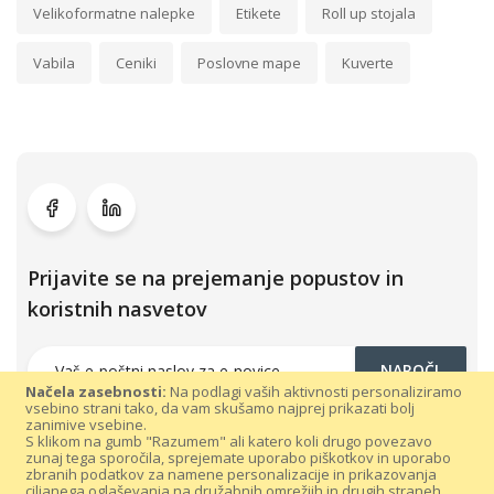
Velikoformatne nalepke
Etikete
Roll up stojala
Vabila
Ceniki
Poslovne mape
Kuverte
Prijavite se na prejemanje popustov in
koristnih nasvetov
NAROČI
Načela zasebnosti:
Na podlagi vaših aktivnosti personaliziramo
vsebino strani tako, da vam skušamo najprej prikazati bolj
zanimive vsebine.
S klikom na gumb "Razumem" ali katero koli drugo povezavo
zunaj tega sporočila, sprejemate uporabo piškotkov in uporabo
zbranih podatkov za namene personalizacije in prikazovanja
ciljanega oglaševanja na družabnih omrežjih in drugih straneh.