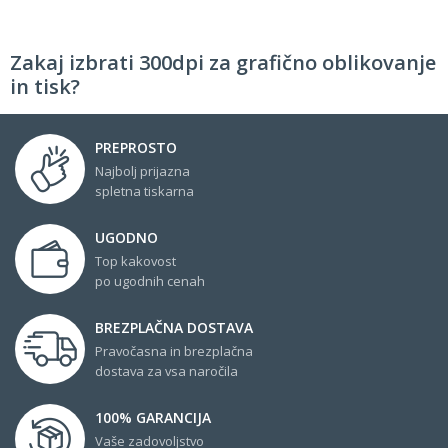
Zakaj izbrati 300dpi za grafično oblikovanje
in tisk?
PREPROSTO
Najbolj prijazna
spletna tiskarna
UGODNO
Top kakovost
po ugodnih cenah
BREZPLAČNA DOSTAVA
Pravočasna in brezplačna
dostava za vsa naročila
100% GARANCIJA
Vaše zadovoljstvo