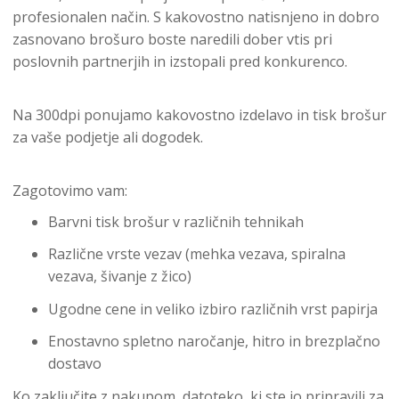
profesionalen način. S kakovostno natisnjeno in dobro
zasnovano brošuro boste naredili dober vtis pri
poslovnih partnerjih in izstopali pred konkurenco.
Na 300dpi ponujamo kakovostno izdelavo in tisk brošur
za vaše podjetje ali dogodek.
Zagotovimo vam:
Barvni tisk brošur v različnih tehnikah
Različne vrste vezav (mehka vezava, spiralna
vezava, šivanje z žico)
Ugodne cene in veliko izbiro različnih vrst papirja
Enostavno spletno naročanje, hitro in brezplačno
dostavo
Ko zaključite z nakupom, datoteko, ki ste jo pripravili za