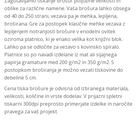
Zagotavljamo tiskanje brošur poljubne velikosti in
oblike za različne namene. Vaša brošura lahko obsega
od 40 do 250 strani, vezava pa je mehka, lepljena,
broširana. Gre za postopek klasične mehke vezava z
lepljenjem notranjosti brošure v enodelni ovitek
oziroma platnico, ki je enako velika kot knjižni blok.
Lahko pa se odločite za vezavo s kovinsko spiralo.
Platnice so po navadi izdelane iz mat ali sijajnega
papirja gramature med 200 g/m2 in 350 g/m2. S
postopkom broširanja je možno vezati tiskovine do
debeline 5 cm.
Cena tiska brošure je odvisna od izbranega materiala,
velikosti, količine in vrste dodelav. V prijazni spletni
tiskarni 300dpi preprosto primerjate izdelke in naročite
pravega za vaš projekt.