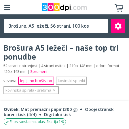
A5 ležeči (210 x 148 mm)
Brošura A5 ležeči – naše top tri
ponudbe
52 strani notranjost | 4 strani ovitek | 210 x 148 mm | odprti format
420 x 148 mm |
Spremeni
Išči
vezava
lepljeno broširano
kovinski sponki
kovinska spirala
‐
srebrna
Ovitek:
Mat premazni papir (300 g)
Obojestranski
barvni tisk (4/4)
Digitalni tisk
Enostranska mat plastifikacija 1/0