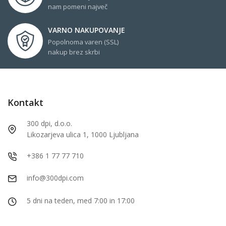
nam pomeni največ
VARNO NAKUPOVANJE
Popolnoma varen (SSL)
nakup brez skrbi
Kontakt
300 dpi, d.o.o.
Likozarjeva ulica 1, 1000 Ljubljana
+386 1 77 77 710
info@300dpi.com
5 dni na teden, med 7:00 in 17:00