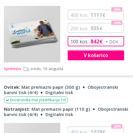
-66%
1111
400
kos
€
-44%
935
200
kos
€
842
100
kos
€
V košarico
Spremeni
sredo, 19. avgusta
Ovitek:
Mat premazni papir (300 g)
Obojestranski
barvni tisk (4/4)
Digitalni tisk
Enostranska mat plastifikacija 1/0
Notranjost:
Mat premazni papir (110 g)
Obojestranski
barvni tisk (4/4)
Digitalni tisk
-20%
1028
400
kos
€