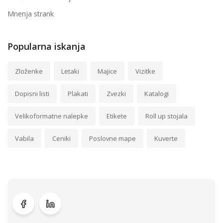
Mnenja strank
Popularna iskanja
Zloženke
Letaki
Majice
Vizitke
Dopisni listi
Plakati
Zvezki
Katalogi
Velikoformatne nalepke
Etikete
Roll up stojala
Vabila
Ceniki
Poslovne mape
Kuverte