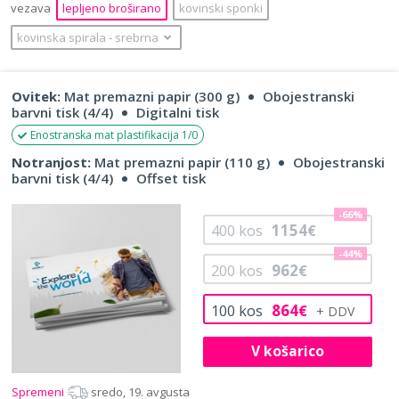
vezava
lepljeno broširano
kovinski sponki
kovinska spirala
‐
srebrna
Ovitek:
Mat premazni papir (300 g)
Obojestranski
barvni tisk (4/4)
Digitalni tisk
Enostranska mat plastifikacija 1/0
Notranjost:
Mat premazni papir (110 g)
Obojestranski
barvni tisk (4/4)
Offset tisk
-66%
1154
400
kos
€
-44%
962
200
kos
€
864
100
kos
€
V košarico
Spremeni
sredo, 19. avgusta