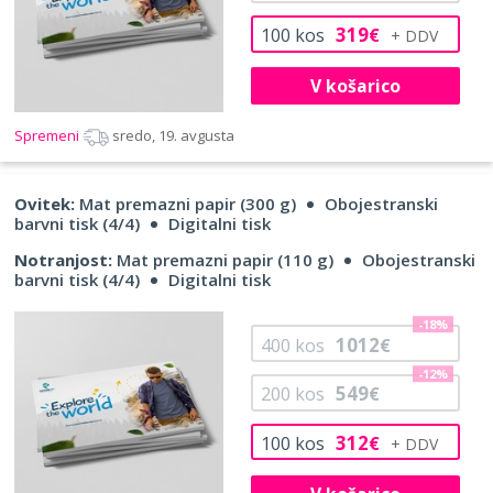
319
100
kos
€
V košarico
Spremeni
sredo, 19. avgusta
Ovitek:
Mat premazni papir (300 g)
Obojestranski
barvni tisk (4/4)
Digitalni tisk
Notranjost:
Mat premazni papir (110 g)
Obojestranski
barvni tisk (4/4)
Digitalni tisk
-18%
1012
400
kos
€
-12%
549
200
kos
€
312
100
kos
€