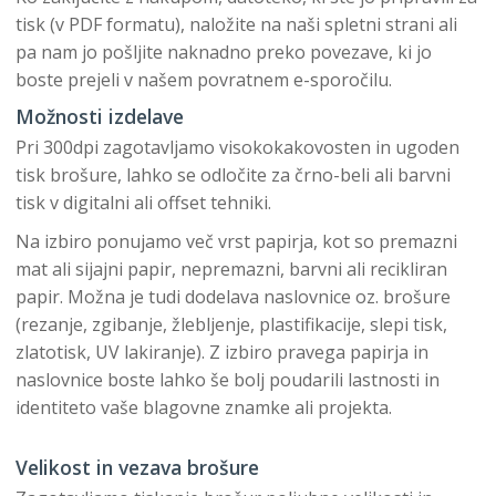
tisk (v PDF formatu), naložite na naši spletni strani ali
pa nam jo pošljite naknadno preko povezave, ki jo
boste prejeli v našem povratnem e-sporočilu.
Možnosti izdelave
Pri 300dpi zagotavljamo visokokakovosten in ugoden
tisk brošure, lahko se odločite za črno-beli ali barvni
tisk v digitalni ali offset tehniki.
Na izbiro ponujamo več vrst papirja, kot so premazni
mat ali sijajni papir, nepremazni, barvni ali recikliran
papir. Možna je tudi dodelava naslovnice oz. brošure
(rezanje, zgibanje, žlebljenje, plastifikacije, slepi tisk,
zlatotisk, UV lakiranje). Z izbiro pravega papirja in
naslovnice boste lahko še bolj poudarili lastnosti in
identiteto vaše blagovne znamke ali projekta.
Velikost in vezava brošure