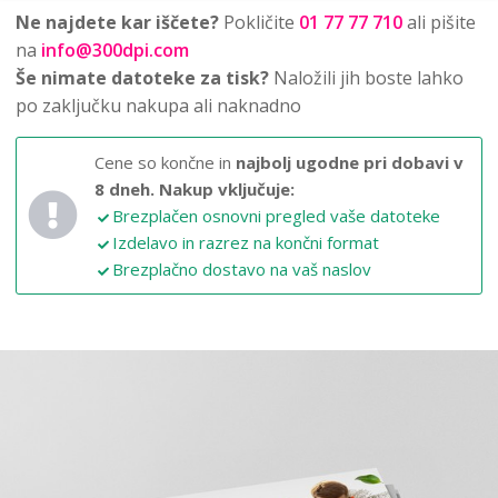
Ne najdete kar iščete?
Pokličite
01 77 77 710
ali pišite
na
info@300dpi.com
Še nimate datoteke za tisk?
Naložili jih boste lahko
po zaključku nakupa ali naknadno
Cene so končne in
najbolj ugodne pri dobavi v
8 dneh.
Nakup vključuje:
Brezplačen osnovni pregled vaše datoteke
Izdelavo in razrez na končni format
Brezplačno dostavo na vaš naslov