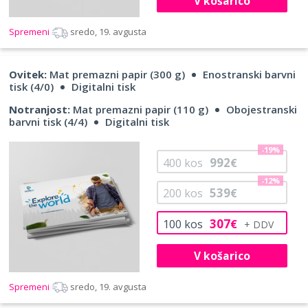
V košarico
Spremeni
sredo, 19. avgusta
Ovitek:
Mat premazni papir (300 g)
Enostranski barvni
tisk (4/0)
Digitalni tisk
Notranjost:
Mat premazni papir (110 g)
Obojestranski
barvni tisk (4/4)
Digitalni tisk
-19%
992
400
kos
€
-12%
539
200
kos
€
307
100
kos
€
V košarico
Spremeni
sredo, 19. avgusta