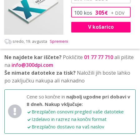
305
100
kos
€
V košarico
sredo, 19. avgusta
Spremeni
Ne najdete kar iščete?
Pokličite
01 77 77 710
ali pišite
na
info@300dpi.com
Še nimate datoteke za tisk?
Naložili jih boste lahko
po zaključku nakupa ali naknadno
Cene so končne in
najbolj ugodne pri dobavi v
8 dneh.
Nakup vključuje:
Brezplačen osnovni pregled vaše datoteke
Izdelavo in razrez na končni format
Brezplačno dostavo na vaš naslov