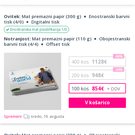
Ovitek:
Mat premazni papir (300 g)
Enostranski barvni
tisk (4/0)
Digitalni tisk
Enostranska mat plastifikacija 1/0
Notranjost:
Mat premazni papir (110 g)
Obojestranski
barvni tisk (4/4)
Offset tisk
-66%
1128
400
kos
€
-44%
948
200
kos
€
854
100
kos
€
V košarico
Spremeni
sredo, 19. avgusta
Ovitek:
Mat premazni papir (300 g)
Obojestranski