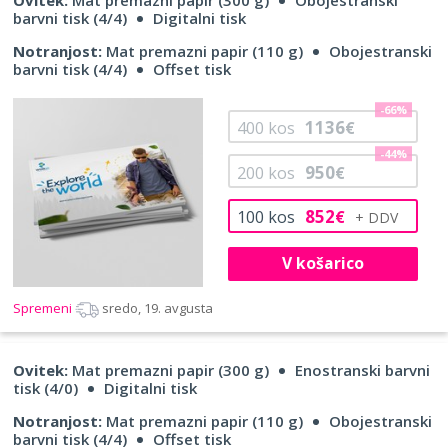
barvni tisk (4/4)
Digitalni tisk
Notranjost:
Mat premazni papir (110 g)
Obojestranski
barvni tisk (4/4)
Offset tisk
-66%
1136
400
kos
€
-44%
950
200
kos
€
852
100
kos
€
V košarico
Spremeni
sredo, 19. avgusta
Ovitek:
Mat premazni papir (300 g)
Enostranski barvni
tisk (4/0)
Digitalni tisk
Notranjost:
Mat premazni papir (110 g)
Obojestranski
barvni tisk (4/4)
Offset tisk