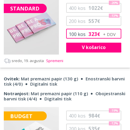
-20%
1022
STANDARD
400
kos
€
-13%
557
200
kos
€
323
100
kos
€
V košarico
sredo, 19. avgusta
Spremeni
Ovitek:
Mat premazni papir (130 g)
Enostranski barvni
tisk (4/0)
Digitalni tisk
Notranjost:
Mat premazni papir (110 g)
Obojestranski
barvni tisk (4/4)
Digitalni tisk
-19%
984
BUDGET
400
kos
€
-12%
535
200
kos
€