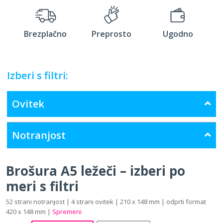
Brezplačno
Preprosto
Ugodno
Izberi s filtri:
Ovitek
Notranjost
Brošura A5 ležeči – izberi po
meri s filtri
52 strani notranjost | 4 strani ovitek | 210 x 148 mm | odprti format
420 x 148 mm |
Spremeni