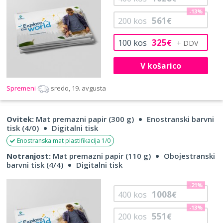
-13%
561
200
kos
€
325
100
kos
€
V košarico
Spremeni
sredo, 19. avgusta
Ovitek:
Mat premazni papir (300 g)
Enostranski barvni
tisk (4/0)
Digitalni tisk
Enostranska mat plastifikacija 1/0
Notranjost:
Mat premazni papir (110 g)
Obojestranski
barvni tisk (4/4)
Digitalni tisk
-21%
1008
400
kos
€
-13%
551
200
kos
€