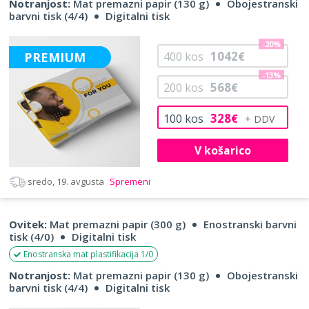
Notranjost:
Mat premazni papir (130 g)
Obojestranski
barvni tisk (4/4)
Digitalni tisk
-20%
1042
PREMIUM
400
kos
€
-13%
568
200
kos
€
328
100
kos
€
V košarico
sredo, 19. avgusta
Spremeni
Ovitek:
Mat premazni papir (300 g)
Enostranski barvni
tisk (4/0)
Digitalni tisk
Enostranska mat plastifikacija 1/0
Notranjost:
Mat premazni papir (130 g)
Obojestranski
barvni tisk (4/4)
Digitalni tisk