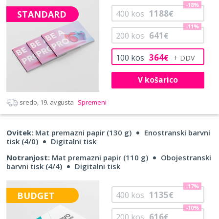
-18%
1188
STANDARD
400
kos
€
-11%
641
200
kos
€
364
100
kos
€
V košarico
sredo, 19. avgusta
Spremeni
Ovitek:
Mat premazni papir (130 g)
Enostranski barvni
tisk (4/0)
Digitalni tisk
Notranjost:
Mat premazni papir (110 g)
Obojestranski
barvni tisk (4/4)
Digitalni tisk
-17%
1135
BUDGET
400
kos
€
-10%
616
200
kos
€