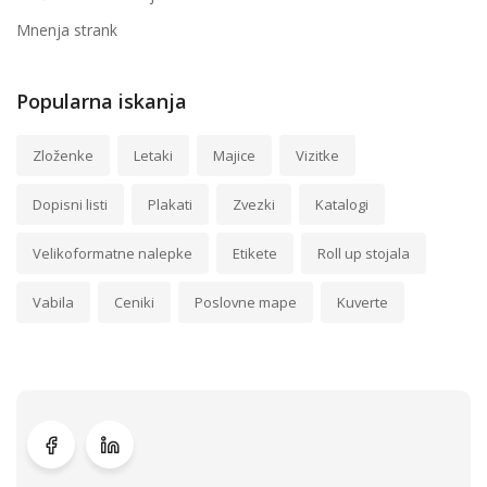
Mnenja strank
Popularna iskanja
Zloženke
Letaki
Majice
Vizitke
Dopisni listi
Plakati
Zvezki
Katalogi
Velikoformatne nalepke
Etikete
Roll up stojala
Vabila
Ceniki
Poslovne mape
Kuverte