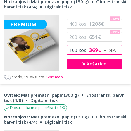
Notranjost:
Mat premazni papir (130 g)
Obojestranski
barvni tisk (4/4)
Digitalni tisk
-18%
1208
PREMIUM
400
kos
€
-11%
651
200
kos
€
369
100
kos
€
V košarico
sredo, 19. avgusta
Spremeni
Ovitek:
Mat premazni papir (300 g)
Enostranski barvni
tisk (4/0)
Digitalni tisk
Enostranska mat plastifikacija 1/0
Notranjost:
Mat premazni papir (130 g)
Obojestranski
barvni tisk (4/4)
Digitalni tisk