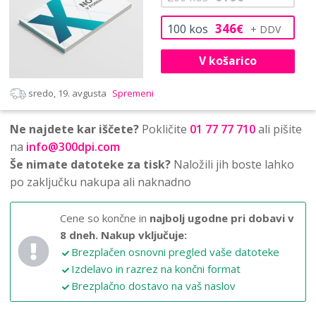
346
100
kos
€
V košarico
sredo, 19. avgusta
Spremeni
Ne najdete kar iščete?
Pokličite
01 77 77 710
ali pišite
na
info@300dpi.com
Še nimate datoteke za tisk?
Naložili jih boste lahko
po zaključku nakupa ali naknadno
Cene so končne in
najbolj ugodne pri dobavi v
8 dneh.
Nakup vključuje:
Brezplačen osnovni pregled vaše datoteke
Izdelavo in razrez na končni format
Brezplačno dostavo na vaš naslov