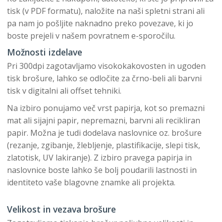
tisk (v PDF formatu), naložite na naši spletni strani ali
pa nam jo pošljite naknadno preko povezave, ki jo
boste prejeli v našem povratnem e-sporočilu.
Možnosti izdelave
Pri 300dpi zagotavljamo visokokakovosten in ugoden
tisk brošure, lahko se odločite za črno-beli ali barvni
tisk v digitalni ali offset tehniki.
Na izbiro ponujamo več vrst papirja, kot so premazni
mat ali sijajni papir, nepremazni, barvni ali recikliran
papir. Možna je tudi dodelava naslovnice oz. brošure
(rezanje, zgibanje, žlebljenje, plastifikacije, slepi tisk,
zlatotisk, UV lakiranje). Z izbiro pravega papirja in
naslovnice boste lahko še bolj poudarili lastnosti in
identiteto vaše blagovne znamke ali projekta.
Velikost in vezava brošure