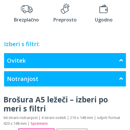
Brezplačno
Preprosto
Ugodno
Izberi s filtri:
Ovitek
Notranjost
Brošura A5 ležeči – izberi po
meri s filtri
64 strani notranjost | 4 strani ovitek | 210 x 148 mm | odprti format
420 x 148 mm |
Spremeni