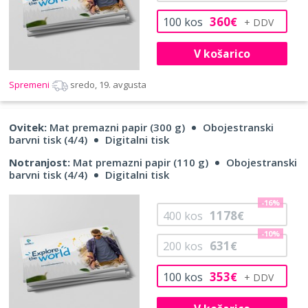
360
100
kos
€
V košarico
Spremeni
sredo, 19. avgusta
Ovitek:
Mat premazni papir (300 g)
Obojestranski
barvni tisk (4/4)
Digitalni tisk
Notranjost:
Mat premazni papir (110 g)
Obojestranski
barvni tisk (4/4)
Digitalni tisk
-16%
1178
400
kos
€
-10%
631
200
kos
€
353
100
kos
€