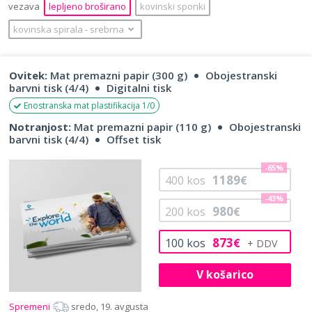
vezava
lepljeno broširano
kovinski sponki
kovinska spirala
‐
srebrna
Ovitek:
Mat premazni papir (300 g)
Obojestranski
barvni tisk (4/4)
Digitalni tisk
Enostranska mat plastifikacija 1/0
Notranjost:
Mat premazni papir (110 g)
Obojestranski
barvni tisk (4/4)
Offset tisk
-65%
1189
400
kos
€
-43%
980
200
kos
€
873
100
kos
€
V košarico
Spremeni
sredo, 19. avgusta