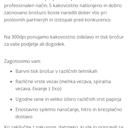
profesionalen način. S kakovostno natisnjeno in dobro
zasnovano brošuro boste naredili dober vtis pri
poslovnih partnerjih in izstopali pred konkurenco.
Na 300dpi ponujamo kakovostno izdelavo in tisk brošur
za vaše podjetje ali dogodek.
Zagotovimo vam:
Barvni tisk brošur v različnih tehnikah
Različne vrste vezav (mehka vezava, spiralna
vezava, šivanje z žico)
Ugodne cene in veliko izbiro različnih vrst papirja
Enostavno spletno naročanje, hitro in brezplačno
dostavo
Ko zaključite z nakupom, datoteko, ki ste jo pripravili za