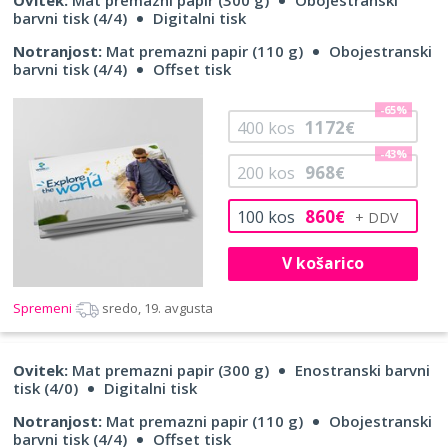
barvni tisk (4/4)
Digitalni tisk
Notranjost:
Mat premazni papir (110 g)
Obojestranski
barvni tisk (4/4)
Offset tisk
-65%
1172
400
kos
€
-43%
968
200
kos
€
860
100
kos
€
V košarico
Spremeni
sredo, 19. avgusta
Ovitek:
Mat premazni papir (300 g)
Enostranski barvni
tisk (4/0)
Digitalni tisk
Notranjost:
Mat premazni papir (110 g)
Obojestranski
barvni tisk (4/4)
Offset tisk