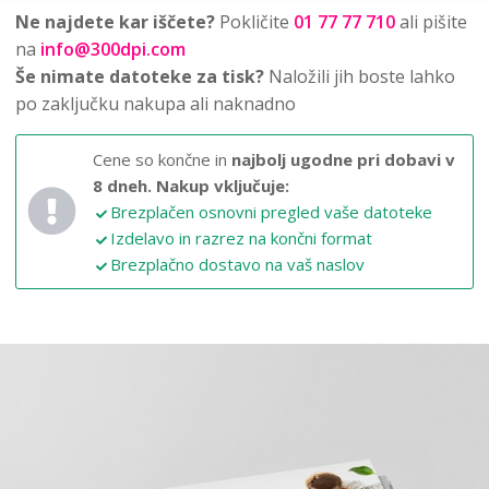
Ne najdete kar iščete?
Pokličite
01 77 77 710
ali pišite
na
info@300dpi.com
Še nimate datoteke za tisk?
Naložili jih boste lahko
po zaključku nakupa ali naknadno
Cene so končne in
najbolj ugodne pri dobavi v
8 dneh.
Nakup vključuje:
Brezplačen osnovni pregled vaše datoteke
Izdelavo in razrez na končni format
Brezplačno dostavo na vaš naslov