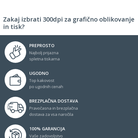
Zakaj izbrati 300dpi za grafično oblikovanje
in tisk?
PREPROSTO
Najbolj prijazna
spletna tiskarna
UGODNO
Top kakovost
po ugodnih cenah
BREZPLAČNA DOSTAVA
Pravočasna in brezplačna
dostava za vsa naročila
100% GARANCIJA
Vaše zadovoljstvo