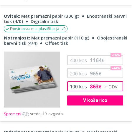
Ovitek:
Mat premazni papir (300 g)
Enostranski barvni
tisk (4/0)
Digitalni tisk
Enostranska mat plastifikacija 1/0
Notranjost:
Mat premazni papir (110 g)
Obojestranski
barvni tisk (4/4)
Offset tisk
-66%
1164
400
kos
€
-44%
965
200
kos
€
863
100
kos
€
V košarico
Spremeni
sredo, 19. avgusta
Ovitek:
Mat premazni papir (300 g)
Obojestranski