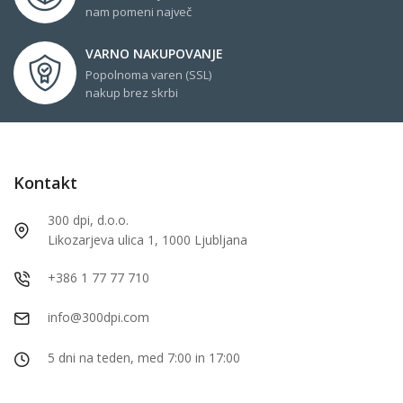
nam pomeni največ
VARNO NAKUPOVANJE
Popolnoma varen (SSL)
nakup brez skrbi
Kontakt
300 dpi, d.o.o.
Likozarjeva ulica 1, 1000 Ljubljana
+386 1 77 77 710
info@300dpi.com
5 dni na teden, med 7:00 in 17:00