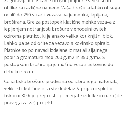
Zagotavljamo tiskanje brošur poljubne velikosti in
oblike za različne namene. Vaša brošura lahko obsega
od 40 do 250 strani, vezava pa je mehka, lepljena,
broširana. Gre za postopek klasične mehke vezava z
lepljenjem notranjosti brošure v enodelni ovitek
oziroma platnico, ki je enako velika kot knjižni blok.
Lahko pa se odločite za vezavo s kovinsko spiralo.
Platnice so po navadi izdelane iz mat ali sijajnega
papirja gramature med 200 g/m2 in 350 g/m2. S
postopkom broširanja je možno vezati tiskovine do
debeline 5 cm.
Cena tiska brošure je odvisna od izbranega materiala,
velikosti, količine in vrste dodelav. V prijazni spletni
tiskarni 300dpi preprosto primerjate izdelke in naročite
pravega za vaš projekt.