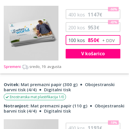
-66%
1147
400
kos
€
-43%
953
200
kos
€
850
100
kos
€
V košarico
Spremeni
sredo, 19. avgusta
Ovitek:
Mat premazni papir (300 g)
Obojestranski
barvni tisk (4/4)
Digitalni tisk
Enostranska mat plastifikacija 1/0
Notranjost:
Mat premazni papir (110 g)
Obojestranski
barvni tisk (4/4)
Digitalni tisk
-18%
1193
400
kos
€