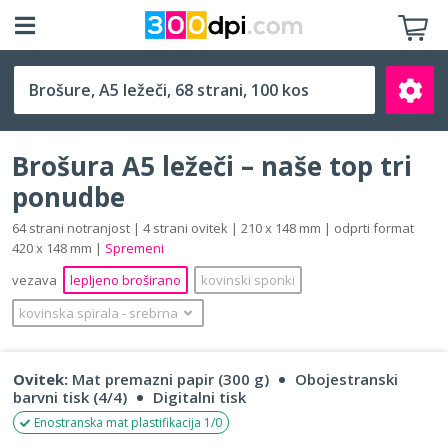
A5 ležeči (210 x 148 mm)
Brošura A5 ležeči – naše top tri
ponudbe
64 strani notranjost | 4 strani ovitek | 210 x 148 mm | odprti format
420 x 148 mm |
Spremeni
Išči
vezava
lepljeno broširano
kovinski sponki
kovinska spirala
‐
srebrna
Ovitek:
Mat premazni papir (300 g)
Obojestranski
barvni tisk (4/4)
Digitalni tisk
Enostranska mat plastifikacija 1/0