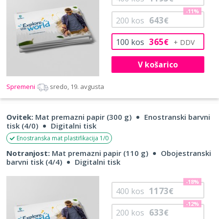
-11%
643
200
kos
€
365
100
kos
€
V košarico
Spremeni
sredo, 19. avgusta
Ovitek:
Mat premazni papir (300 g)
Enostranski barvni
tisk (4/0)
Digitalni tisk
Enostranska mat plastifikacija 1/0
Notranjost:
Mat premazni papir (110 g)
Obojestranski
barvni tisk (4/4)
Digitalni tisk
-18%
1173
400
kos
€
-12%
633
200
kos
€