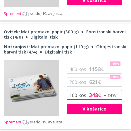
V košarico
Spremeni
sredo, 19. avgusta
Ovitek:
Mat premazni papir (300 g)
Enostranski barvni
tisk (4/0)
Digitalni tisk
Notranjost:
Mat premazni papir (110 g)
Obojestranski
barvni tisk (4/4)
Digitalni tisk
-16%
1158
400
kos
€
-10%
621
200
kos
€
348
100
kos
€
V košarico
Spremeni
sredo, 19. avgusta