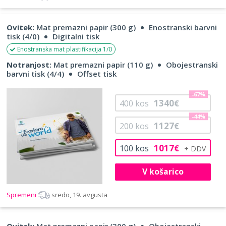
Ovitek:
Mat premazni papir (300 g)
Enostranski barvni
tisk (4/0)
Digitalni tisk
Enostranska mat plastifikacija 1/0
Notranjost:
Mat premazni papir (110 g)
Obojestranski
barvni tisk (4/4)
Offset tisk
-67%
1340
400
kos
€
-44%
1127
200
kos
€
1017
100
kos
€
V košarico
Spremeni
sredo, 19. avgusta
Ovitek:
Mat premazni papir (300 g)
Obojestranski