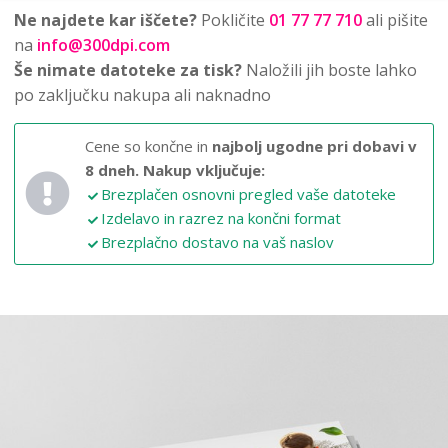
Ne najdete kar iščete?
Pokličite
01 77 77 710
ali pišite
na
info@300dpi.com
Še nimate datoteke za tisk?
Naložili jih boste lahko
po zaključku nakupa ali naknadno
Cene so končne in
najbolj ugodne pri dobavi v
8 dneh.
Nakup vključuje:
Brezplačen osnovni pregled vaše datoteke
Izdelavo in razrez na končni format
Brezplačno dostavo na vaš naslov