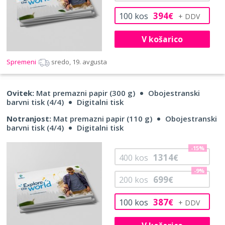
394
100
kos
€
V košarico
Spremeni
sredo, 19. avgusta
Ovitek:
Mat premazni papir (300 g)
Obojestranski
barvni tisk (4/4)
Digitalni tisk
Notranjost:
Mat premazni papir (110 g)
Obojestranski
barvni tisk (4/4)
Digitalni tisk
-15%
1314
400
kos
€
-9%
699
200
kos
€
387
100
kos
€