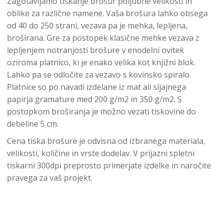
Zagotavljamo tiskanje brošur poljubne velikosti in
oblike za različne namene. Vaša brošura lahko obsega
od 40 do 250 strani, vezava pa je mehka, lepljena,
broširana. Gre za postopek klasične mehke vezava z
lepljenjem notranjosti brošure v enodelni ovitek
oziroma platnico, ki je enako velika kot knjižni blok.
Lahko pa se odločite za vezavo s kovinsko spiralo.
Platnice so po navadi izdelane iz mat ali sijajnega
papirja gramature med 200 g/m2 in 350 g/m2. S
postopkom broširanja je možno vezati tiskovine do
debeline 5 cm.
Cena tiska brošure je odvisna od izbranega materiala,
velikosti, količine in vrste dodelav. V prijazni spletni
tiskarni 300dpi preprosto primerjate izdelke in naročite
pravega za vaš projekt.