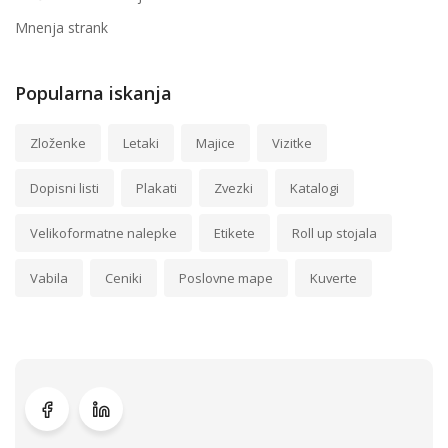
Mnenja strank
Popularna iskanja
Zloženke
Letaki
Majice
Vizitke
Dopisni listi
Plakati
Zvezki
Katalogi
Velikoformatne nalepke
Etikete
Roll up stojala
Vabila
Ceniki
Poslovne mape
Kuverte