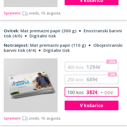
V košarico
Spremeni
sredo, 19. avgusta
Ovitek:
Mat premazni papir (300 g)
Enostranski barvni
tisk (4/0)
Digitalni tisk
Notranjost:
Mat premazni papir (110 g)
Obojestranski
barvni tisk (4/4)
Digitalni tisk
-15%
1294
400
kos
€
-9%
689
200
kos
€
382
100
kos
€
V košarico
Spremeni
sredo, 19. avgusta