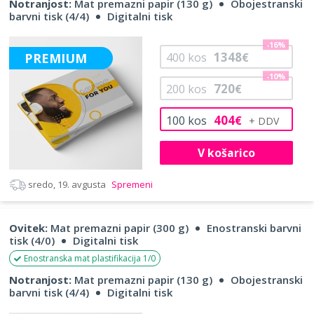
Notranjost:
Mat premazni papir (130 g)
Obojestranski
barvni tisk (4/4)
Digitalni tisk
-16%
1348
PREMIUM
400
kos
€
-10%
720
200
kos
€
404
100
kos
€
V košarico
sredo, 19. avgusta
Spremeni
Ovitek:
Mat premazni papir (300 g)
Enostranski barvni
tisk (4/0)
Digitalni tisk
Enostranska mat plastifikacija 1/0
Notranjost:
Mat premazni papir (130 g)
Obojestranski
barvni tisk (4/4)
Digitalni tisk