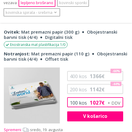
vezava
lepljeno broširano
kovinski sponki
kovinska spirala
‐
srebrna
Ovitek:
Mat premazni papir (300 g)
Obojestranski
barvni tisk (4/4)
Digitalni tisk
Enostranska mat plastifikacija 1/0
Notranjost:
Mat premazni papir (110 g)
Obojestranski
barvni tisk (4/4)
Offset tisk
-66%
1366
400
kos
€
-44%
1142
200
kos
€
1027
100
kos
€
V košarico
Spremeni
sredo, 19. avgusta