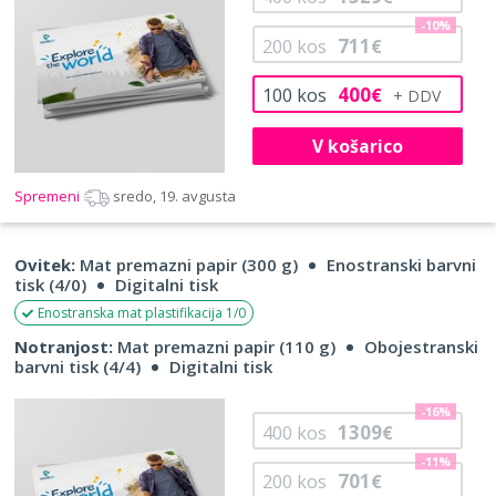
-10%
711
200
kos
€
400
100
kos
€
V košarico
Spremeni
sredo, 19. avgusta
Ovitek:
Mat premazni papir (300 g)
Enostranski barvni
tisk (4/0)
Digitalni tisk
Enostranska mat plastifikacija 1/0
Notranjost:
Mat premazni papir (110 g)
Obojestranski
barvni tisk (4/4)
Digitalni tisk
-16%
1309
400
kos
€
-11%
701
200
kos
€