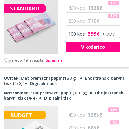
-16%
1328
STANDARD
400
kos
€
-10%
710
200
kos
€
399
100
kos
€
V košarico
sredo, 19. avgusta
Spremeni
Ovitek:
Mat premazni papir (130 g)
Enostranski barvni
tisk (4/0)
Digitalni tisk
Notranjost:
Mat premazni papir (110 g)
Obojestranski
barvni tisk (4/4)
Digitalni tisk
-15%
1285
BUDGET
400
kos
€
-9%
685
200
kos
€