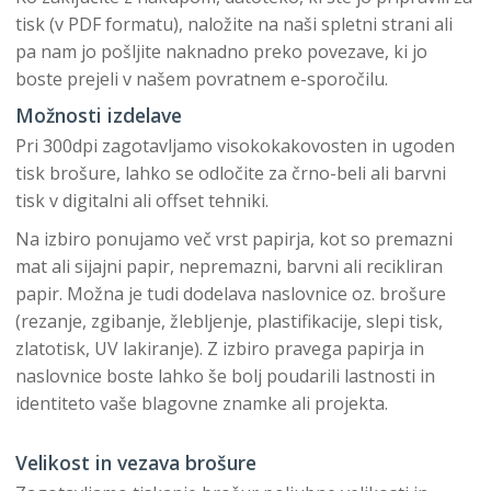
tisk (v PDF formatu), naložite na naši spletni strani ali
pa nam jo pošljite naknadno preko povezave, ki jo
boste prejeli v našem povratnem e-sporočilu.
Možnosti izdelave
Pri 300dpi zagotavljamo visokokakovosten in ugoden
tisk brošure, lahko se odločite za črno-beli ali barvni
tisk v digitalni ali offset tehniki.
Na izbiro ponujamo več vrst papirja, kot so premazni
mat ali sijajni papir, nepremazni, barvni ali recikliran
papir. Možna je tudi dodelava naslovnice oz. brošure
(rezanje, zgibanje, žlebljenje, plastifikacije, slepi tisk,
zlatotisk, UV lakiranje). Z izbiro pravega papirja in
naslovnice boste lahko še bolj poudarili lastnosti in
identiteto vaše blagovne znamke ali projekta.
Velikost in vezava brošure