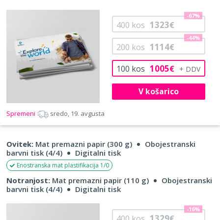
-67%
1323
400
kos
€
-44%
1114
200
kos
€
1005
100
kos
€
V košarico
Spremeni
sredo, 19. avgusta
Ovitek:
Mat premazni papir (300 g)
Obojestranski
barvni tisk (4/4)
Digitalni tisk
Enostranska mat plastifikacija 1/0
Notranjost:
Mat premazni papir (110 g)
Obojestranski
barvni tisk (4/4)
Digitalni tisk
-16%
1329
400
kos
€