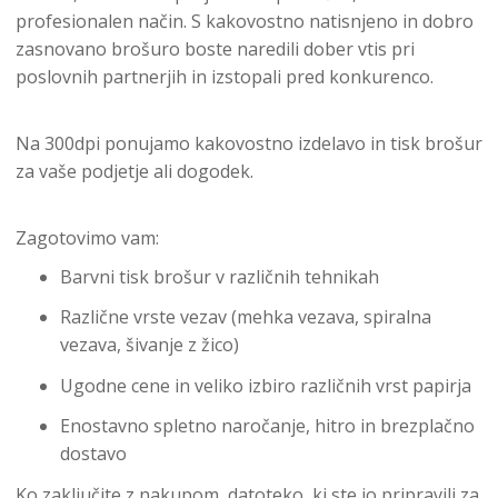
profesionalen način. S kakovostno natisnjeno in dobro
zasnovano brošuro boste naredili dober vtis pri
poslovnih partnerjih in izstopali pred konkurenco.
Na 300dpi ponujamo kakovostno izdelavo in tisk brošur
za vaše podjetje ali dogodek.
Zagotovimo vam:
Barvni tisk brošur v različnih tehnikah
Različne vrste vezav (mehka vezava, spiralna
vezava, šivanje z žico)
Ugodne cene in veliko izbiro različnih vrst papirja
Enostavno spletno naročanje, hitro in brezplačno
dostavo
Ko zaključite z nakupom, datoteko, ki ste jo pripravili za