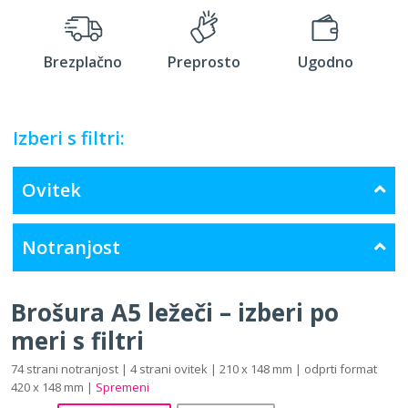
Brezplačno
Preprosto
Ugodno
Izberi s filtri:
Ovitek
Notranjost
Brošura A5 ležeči – izberi po
meri s filtri
74 strani notranjost | 4 strani ovitek | 210 x 148 mm | odprti format
420 x 148 mm |
Spremeni