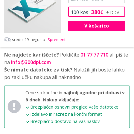
380
100
kos
€
V košarico
sredo, 19. avgusta
Spremeni
Ne najdete kar iščete?
Pokličite
01 77 77 710
ali pišite
na
info@300dpi.com
Še nimate datoteke za tisk?
Naložili jih boste lahko
po zaključku nakupa ali naknadno
Cene so končne in
najbolj ugodne pri dobavi v
8 dneh.
Nakup vključuje:
Brezplačen osnovni pregled vaše datoteke
Izdelavo in razrez na končni format
Brezplačno dostavo na vaš naslov