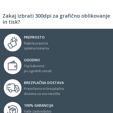
Zakaj izbrati 300dpi za grafično oblikovanje
in tisk?
PREPROSTO
Najbolj prijazna
spletna tiskarna
UGODNO
Top kakovost
po ugodnih cenah
BREZPLAČNA DOSTAVA
Pravočasna in brezplačna
dostava za vsa naročila
100% GARANCIJA
Vaše zadovoljstvo