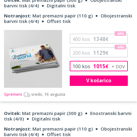
barvni tisk (4/4)
Digitalni tisk
Notranjost:
Mat premazni papir (110 g)
Obojestranski
barvni tisk (4/4)
Offset tisk
-66%
1348
400
kos
€
-44%
1129
200
kos
€
1015
100
kos
€
V košarico
Spremeni
sredo, 19. avgusta
Ovitek:
Mat premazni papir (300 g)
Enostranski barvni
tisk (4/0)
Digitalni tisk
Notranjost:
Mat premazni papir (110 g)
Obojestranski
barvni tisk (4/4)
Offset tisk