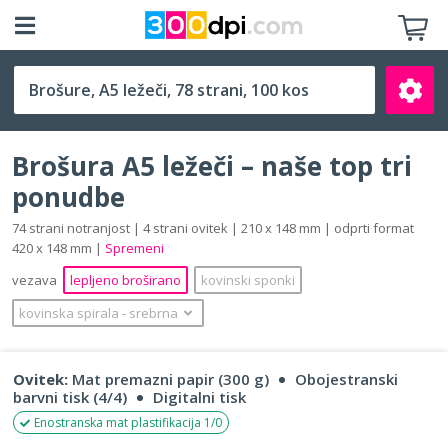
A5 ležeči (210 x 148 mm)
Brošura A5 ležeči – naše top tri
ponudbe
74 strani notranjost | 4 strani ovitek | 210 x 148 mm | odprti format
420 x 148 mm |
Spremeni
Išči
vezava
lepljeno broširano
kovinski sponki
kovinska spirala
‐
srebrna
Ovitek:
Mat premazni papir (300 g)
Obojestranski
barvni tisk (4/4)
Digitalni tisk
Enostranska mat plastifikacija 1/0