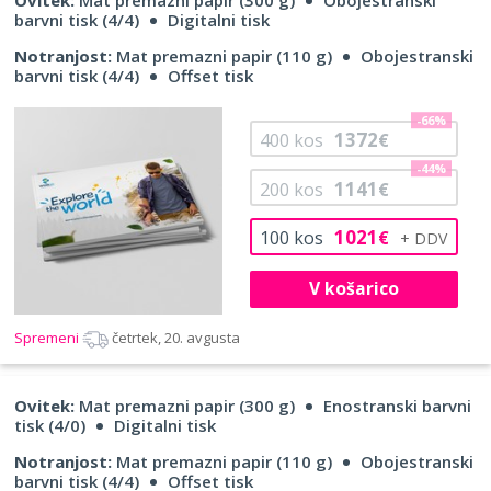
barvni tisk (4/4)
Digitalni tisk
Notranjost:
Mat premazni papir (110 g)
Obojestranski
barvni tisk (4/4)
Offset tisk
-66%
1372
400
kos
€
-44%
1141
200
kos
€
1021
100
kos
€
V košarico
Spremeni
četrtek, 20. avgusta
Ovitek:
Mat premazni papir (300 g)
Enostranski barvni
tisk (4/0)
Digitalni tisk
Notranjost:
Mat premazni papir (110 g)
Obojestranski
barvni tisk (4/4)
Offset tisk