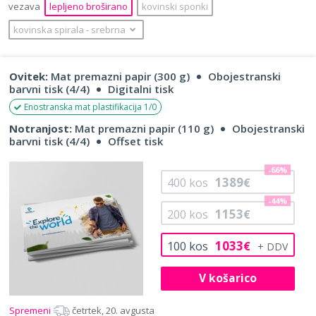
vezava
lepljeno broširano
kovinski sponki
kovinska spirala
‐
srebrna
Ovitek:
Mat premazni papir (300 g)
Obojestranski
barvni tisk (4/4)
Digitalni tisk
Enostranska mat plastifikacija 1/0
Notranjost:
Mat premazni papir (110 g)
Obojestranski
barvni tisk (4/4)
Offset tisk
-66%
1389
400
kos
€
-44%
1153
200
kos
€
1033
100
kos
€
V košarico
Spremeni
četrtek, 20. avgusta