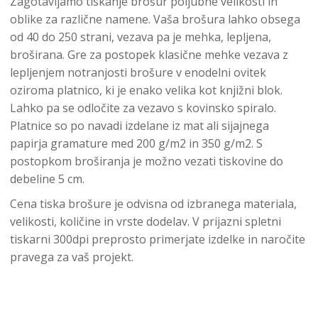
Zagotavljamo tiskanje brošur poljubne velikosti in
oblike za različne namene. Vaša brošura lahko obsega
od 40 do 250 strani, vezava pa je mehka, lepljena,
broširana. Gre za postopek klasične mehke vezava z
lepljenjem notranjosti brošure v enodelni ovitek
oziroma platnico, ki je enako velika kot knjižni blok.
Lahko pa se odločite za vezavo s kovinsko spiralo.
Platnice so po navadi izdelane iz mat ali sijajnega
papirja gramature med 200 g/m2 in 350 g/m2. S
postopkom broširanja je možno vezati tiskovine do
debeline 5 cm.
Cena tiska brošure je odvisna od izbranega materiala,
velikosti, količine in vrste dodelav. V prijazni spletni
tiskarni 300dpi preprosto primerjate izdelke in naročite
pravega za vaš projekt.