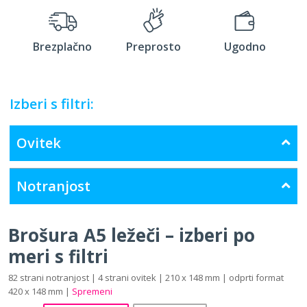
Brezplačno
Preprosto
Ugodno
Izberi s filtri:
Ovitek
Notranjost
Brošura A5 ležeči – izberi po
meri s filtri
82 strani notranjost | 4 strani ovitek | 210 x 148 mm | odprti format
420 x 148 mm |
Spremeni