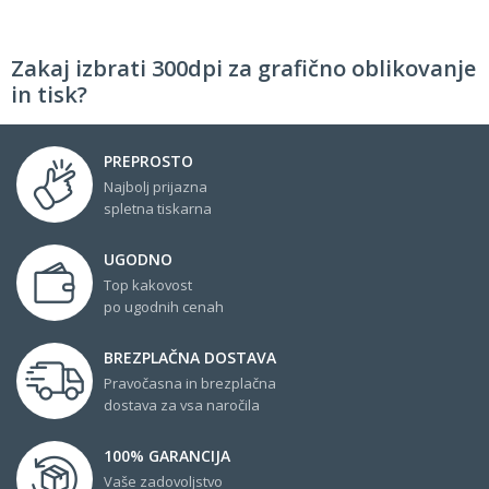
Zakaj izbrati 300dpi za grafično oblikovanje
in tisk?
PREPROSTO
Najbolj prijazna
spletna tiskarna
UGODNO
Top kakovost
po ugodnih cenah
BREZPLAČNA DOSTAVA
Pravočasna in brezplačna
dostava za vsa naročila
100% GARANCIJA
Vaše zadovoljstvo