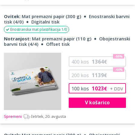
Ovitek:
Mat premazni papir (300 g)
Enostranski barvni
tisk (4/0)
Digitalni tisk
Enostranska mat plastifikacija 1/0
Notranjost:
Mat premazni papir (110 g)
Obojestranski
barvni tisk (4/4)
Offset tisk
-66%
1364
400
kos
€
-44%
1139
200
kos
€
1023
100
kos
€
V košarico
Spremeni
četrtek, 20. avgusta
Ovitek:
Mat premazni papir (300 g)
Obojestranski