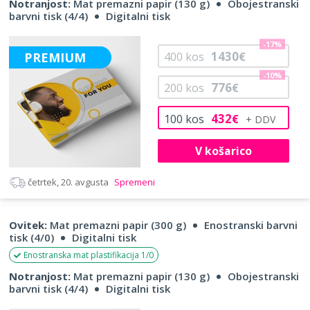
Notranjost:
Mat premazni papir (130 g)
Obojestranski
barvni tisk (4/4)
Digitalni tisk
-17%
1430
PREMIUM
400
kos
€
-10%
776
200
kos
€
432
100
kos
€
V košarico
četrtek, 20. avgusta
Spremeni
Ovitek:
Mat premazni papir (300 g)
Enostranski barvni
tisk (4/0)
Digitalni tisk
Enostranska mat plastifikacija 1/0
Notranjost:
Mat premazni papir (130 g)
Obojestranski
barvni tisk (4/4)
Digitalni tisk