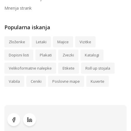
Mnenja strank
Popularna iskanja
Zloženke
Letaki
Majice
Vizitke
Dopisni listi
Plakati
Zvezki
Katalogi
Velikoformatne nalepke
Etikete
Roll up stojala
Vabila
Ceniki
Poslovne mape
Kuverte