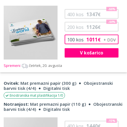
-66%
1347
400
kos
€
-44%
1126
200
kos
€
1011
100
kos
€
V košarico
Spremeni
četrtek, 20. avgusta
Ovitek:
Mat premazni papir (300 g)
Obojestranski
barvni tisk (4/4)
Digitalni tisk
Enostranska mat plastifikacija 1/0
Notranjost:
Mat premazni papir (110 g)
Obojestranski
barvni tisk (4/4)
Digitalni tisk
-15%
1440
400
kos
€