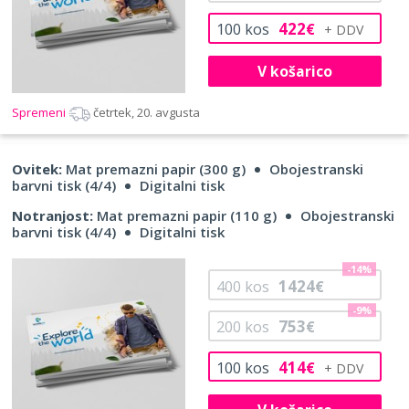
422
100
kos
€
V košarico
Spremeni
četrtek, 20. avgusta
Ovitek:
Mat premazni papir (300 g)
Obojestranski
barvni tisk (4/4)
Digitalni tisk
Notranjost:
Mat premazni papir (110 g)
Obojestranski
barvni tisk (4/4)
Digitalni tisk
-14%
1424
400
kos
€
-9%
753
200
kos
€
414
100
kos
€