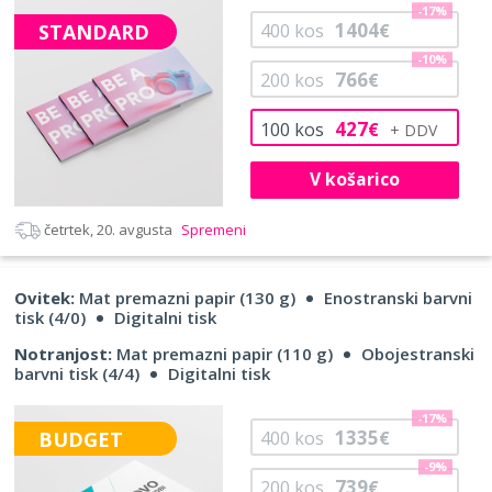
-17%
1404
STANDARD
400
kos
€
-10%
766
200
kos
€
427
100
kos
€
V košarico
četrtek, 20. avgusta
Spremeni
Ovitek:
Mat premazni papir (130 g)
Enostranski barvni
tisk (4/0)
Digitalni tisk
Notranjost:
Mat premazni papir (110 g)
Obojestranski
barvni tisk (4/4)
Digitalni tisk
-17%
1335
BUDGET
400
kos
€
-9%
739
200
kos
€