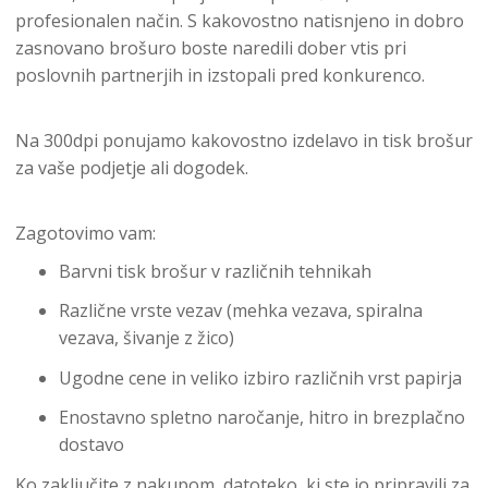
profesionalen način. S kakovostno natisnjeno in dobro
zasnovano brošuro boste naredili dober vtis pri
poslovnih partnerjih in izstopali pred konkurenco.
Na 300dpi ponujamo kakovostno izdelavo in tisk brošur
za vaše podjetje ali dogodek.
Zagotovimo vam:
Barvni tisk brošur v različnih tehnikah
Različne vrste vezav (mehka vezava, spiralna
vezava, šivanje z žico)
Ugodne cene in veliko izbiro različnih vrst papirja
Enostavno spletno naročanje, hitro in brezplačno
dostavo
Ko zaključite z nakupom, datoteko, ki ste jo pripravili za