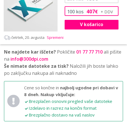
407
100
kos
€
V košarico
četrtek, 20. avgusta
Spremeni
Ne najdete kar iščete?
Pokličite
01 77 77 710
ali pišite
na
info@300dpi.com
Še nimate datoteke za tisk?
Naložili jih boste lahko
po zaključku nakupa ali naknadno
Cene so končne in
najbolj ugodne pri dobavi v
8 dneh.
Nakup vključuje:
Brezplačen osnovni pregled vaše datoteke
Izdelavo in razrez na končni format
Brezplačno dostavo na vaš naslov