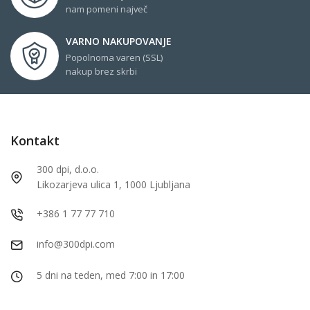
nam pomeni največ
VARNO NAKUPOVANJE
Popolnoma varen (SSL)
nakup brez skrbi
Kontakt
300 dpi, d.o.o.
Likozarjeva ulica 1, 1000 Ljubljana
+386 1 77 77 710
info@300dpi.com
5 dni na teden, med 7:00 in 17:00