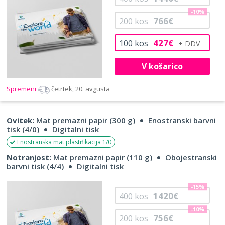
-10%
766
200
kos
€
427
100
kos
€
V košarico
Spremeni
četrtek, 20. avgusta
Ovitek:
Mat premazni papir (300 g)
Enostranski barvni
tisk (4/0)
Digitalni tisk
Enostranska mat plastifikacija 1/0
Notranjost:
Mat premazni papir (110 g)
Obojestranski
barvni tisk (4/4)
Digitalni tisk
-15%
1420
400
kos
€
-10%
756
200
kos
€