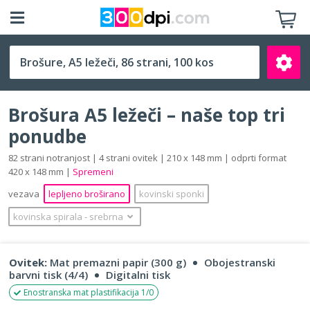
A5 ležeči (210 x 148 mm)
Brošura A5 ležeči – naše top tri
ponudbe
82 strani notranjost | 4 strani ovitek | 210 x 148 mm | odprti format
420 x 148 mm |
Spremeni
Išči
vezava
lepljeno broširano
kovinski sponki
kovinska spirala
‐
srebrna
Ovitek:
Mat premazni papir (300 g)
Obojestranski
barvni tisk (4/4)
Digitalni tisk
Enostranska mat plastifikacija 1/0