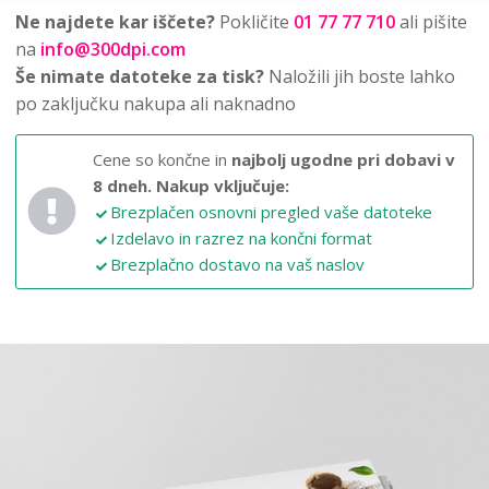
Ne najdete kar iščete?
Pokličite
01 77 77 710
ali pišite
na
info@300dpi.com
Še nimate datoteke za tisk?
Naložili jih boste lahko
po zaključku nakupa ali naknadno
Cene so končne in
najbolj ugodne pri dobavi v
8 dneh.
Nakup vključuje:
Brezplačen osnovni pregled vaše datoteke
Izdelavo in razrez na končni format
Brezplačno dostavo na vaš naslov