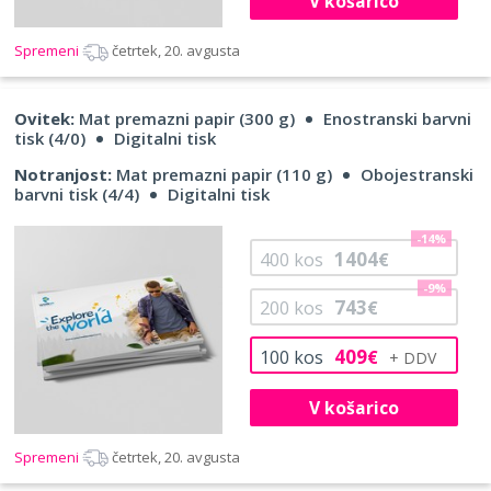
V košarico
Spremeni
četrtek, 20. avgusta
Ovitek:
Mat premazni papir (300 g)
Enostranski barvni
tisk (4/0)
Digitalni tisk
Notranjost:
Mat premazni papir (110 g)
Obojestranski
barvni tisk (4/4)
Digitalni tisk
-14%
1404
400
kos
€
-9%
743
200
kos
€
409
100
kos
€
V košarico
Spremeni
četrtek, 20. avgusta