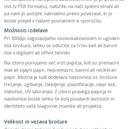
tisk (v PDF formatu), naložite na naši spletni strani ali
pa nam jo pošljite naknadno preko povezave, ki jo
boste prejeli v našem povratnem e-sporočilu.
Možnosti izdelave
Pri 300dpi zagotavljamo visokokakovosten in ugoden
tisk brošure, lahko se odločite za črno-beli ali barvni
tisk v digitalni ali offset tehniki.
Na izbiro ponujamo več vrst papirja, kot so premazni
mat ali sijajni papir, nepremazni, barvni ali recikliran
papir. Možna je tudi dodelava naslovnice oz. brošure
(rezanje, zgibanje, žlebljenje, plastifikacije, slepi tisk,
zlatotisk, UV lakiranje). Z izbiro pravega papirja in
naslovnice boste lahko še bolj poudarili lastnosti in
identiteto vaše blagovne znamke ali projekta.
Velikost in vezava brošure