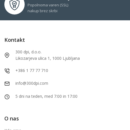
Popolnoma varen (SSL)
nakup brez skrbi
Kontakt
300 dpi, d.o.o.
Likozarjeva ulica 1, 1000 Ljubljana
+386 1 77 77 710
info@300dpi.com
5 dni na teden, med 7:00 in 17:00
O nas