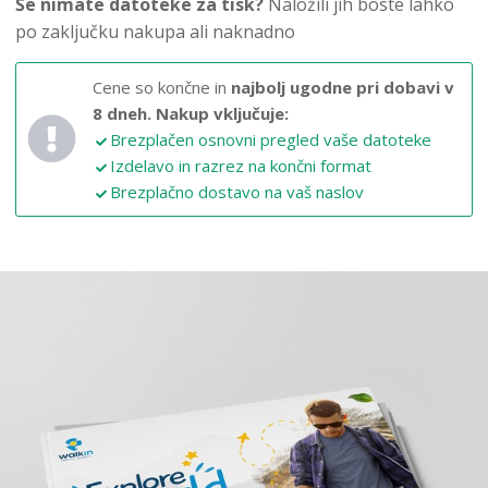
Še nimate datoteke za tisk?
Naložili jih boste lahko
po zaključku nakupa ali naknadno
Cene so končne in
najbolj ugodne pri dobavi v
8 dneh.
Nakup vključuje:
Brezplačen osnovni pregled vaše datoteke
Izdelavo in razrez na končni format
Brezplačno dostavo na vaš naslov