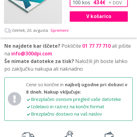
434
100
kos
€
V košarico
četrtek, 20. avgusta
Spremeni
Ne najdete kar iščete?
Pokličite
01 77 77 710
ali pišite
na
info@300dpi.com
Še nimate datoteke za tisk?
Naložili jih boste lahko
po zaključku nakupa ali naknadno
Cene so končne in
najbolj ugodne pri dobavi v
8 dneh.
Nakup vključuje:
Brezplačen osnovni pregled vaše datoteke
Izdelavo in razrez na končni format
Brezplačno dostavo na vaš naslov