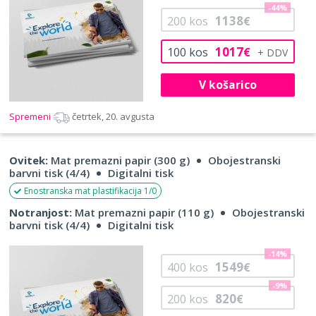
-44%
1138
200
kos
€
1017
100
kos
€
V košarico
Spremeni
četrtek, 20. avgusta
Ovitek:
Mat premazni papir (300 g)
Obojestranski
barvni tisk (4/4)
Digitalni tisk
Enostranska mat plastifikacija 1/0
Notranjost:
Mat premazni papir (110 g)
Obojestranski
barvni tisk (4/4)
Digitalni tisk
-14%
1549
400
kos
€
-9%
820
200
kos
€