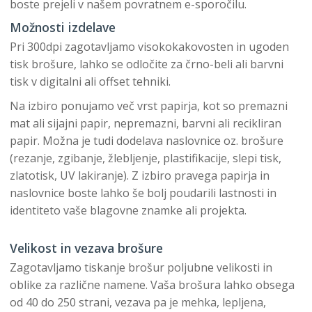
boste prejeli v našem povratnem e-sporočilu.
Možnosti izdelave
Pri 300dpi zagotavljamo visokokakovosten in ugoden
tisk brošure, lahko se odločite za črno-beli ali barvni
tisk v digitalni ali offset tehniki.
Na izbiro ponujamo več vrst papirja, kot so premazni
mat ali sijajni papir, nepremazni, barvni ali recikliran
papir. Možna je tudi dodelava naslovnice oz. brošure
(rezanje, zgibanje, žlebljenje, plastifikacije, slepi tisk,
zlatotisk, UV lakiranje). Z izbiro pravega papirja in
naslovnice boste lahko še bolj poudarili lastnosti in
identiteto vaše blagovne znamke ali projekta.
Velikost in vezava brošure
Zagotavljamo tiskanje brošur poljubne velikosti in
oblike za različne namene. Vaša brošura lahko obsega
od 40 do 250 strani, vezava pa je mehka, lepljena,