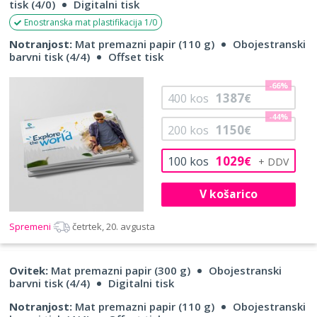
tisk (4/0)
Digitalni tisk
Enostranska mat plastifikacija 1/0
Notranjost:
Mat premazni papir (110 g)
Obojestranski
barvni tisk (4/4)
Offset tisk
-66%
1387
400
kos
€
-44%
1150
200
kos
€
1029
100
kos
€
V košarico
Spremeni
četrtek, 20. avgusta
Ovitek:
Mat premazni papir (300 g)
Obojestranski
barvni tisk (4/4)
Digitalni tisk
Notranjost:
Mat premazni papir (110 g)
Obojestranski