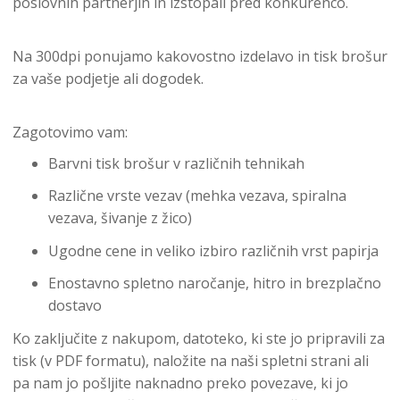
poslovnih partnerjih in izstopali pred konkurenco.
Na 300dpi ponujamo kakovostno izdelavo in tisk brošur
za vaše podjetje ali dogodek.
Zagotovimo vam:
Barvni tisk brošur v različnih tehnikah
Različne vrste vezav (mehka vezava, spiralna
vezava, šivanje z žico)
Ugodne cene in veliko izbiro različnih vrst papirja
Enostavno spletno naročanje, hitro in brezplačno
dostavo
Ko zaključite z nakupom, datoteko, ki ste jo pripravili za
tisk (v PDF formatu), naložite na naši spletni strani ali
pa nam jo pošljite naknadno preko povezave, ki jo