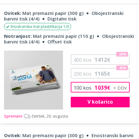
Ovitek:
Mat premazni papir (300 g)
Obojestranski
barvni tisk (4/4)
Digitalni tisk
Enostranska mat plastifikacija 1/0
Notranjost:
Mat premazni papir (110 g)
Obojestranski
barvni tisk (4/4)
Offset tisk
-66%
1412
400
kos
€
-43%
1165
200
kos
€
1039
100
kos
€
V košarico
Spremeni
četrtek, 20. avgusta
Ovitek:
Mat premazni papir (300 g)
Enostranski barvni