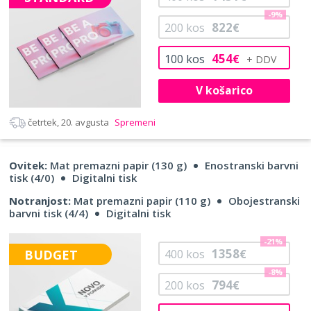
-9%
822
200
kos
€
454
100
kos
€
V košarico
četrtek, 20. avgusta
Spremeni
Ovitek:
Mat premazni papir (130 g)
Enostranski barvni
tisk (4/0)
Digitalni tisk
Notranjost:
Mat premazni papir (110 g)
Obojestranski
barvni tisk (4/4)
Digitalni tisk
-21%
1358
BUDGET
400
kos
€
-8%
794
200
kos
€