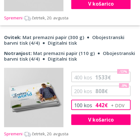
V košarico
Spremeni
četrtek, 20. avgusta
Ovitek:
Mat premazni papir (300 g)
Obojestranski
barvni tisk (4/4)
Digitalni tisk
Notranjost:
Mat premazni papir (110 g)
Obojestranski
barvni tisk (4/4)
Digitalni tisk
-13%
1533
400
kos
€
-8%
808
200
kos
€
442
100
kos
€
V košarico
Spremeni
četrtek, 20. avgusta