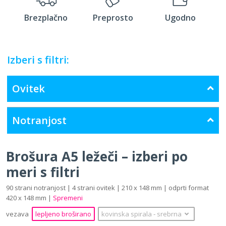
Brezplačno
Preprosto
Ugodno
Izberi s filtri:
Ovitek
Notranjost
Brošura A5 ležeči – izberi po
meri s filtri
90 strani notranjost | 4 strani ovitek | 210 x 148 mm | odprti format
420 x 148 mm |
Spremeni
vezava
lepljeno broširano
kovinska spirala
‐
srebrna