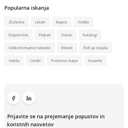
Popularna iskanja
Zloženke
Letaki
Majice
Vizitke
Dopisni listi
Plakati
Zvezki
Katalogi
Velikoformatne nalepke
Etikete
Roll up stojala
Vabila
Ceniki
Poslovne mape
Kuverte
Prijavite se na prejemanje popustov in
koristnih nasvetov