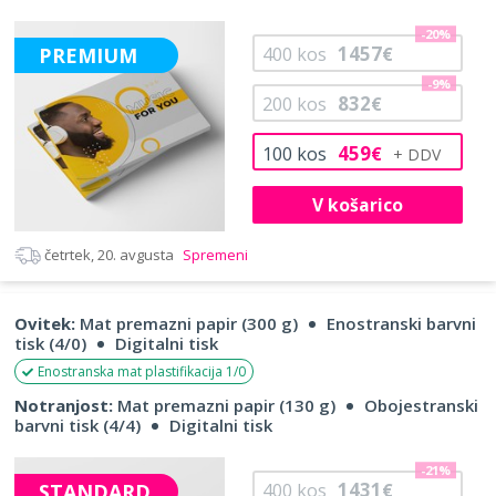
-20%
1457
PREMIUM
400
kos
€
-9%
832
200
kos
€
459
100
kos
€
V košarico
četrtek, 20. avgusta
Spremeni
Ovitek:
Mat premazni papir (300 g)
Enostranski barvni
tisk (4/0)
Digitalni tisk
Enostranska mat plastifikacija 1/0
Notranjost:
Mat premazni papir (130 g)
Obojestranski
barvni tisk (4/4)
Digitalni tisk
-21%
1431
STANDARD
400
kos
€