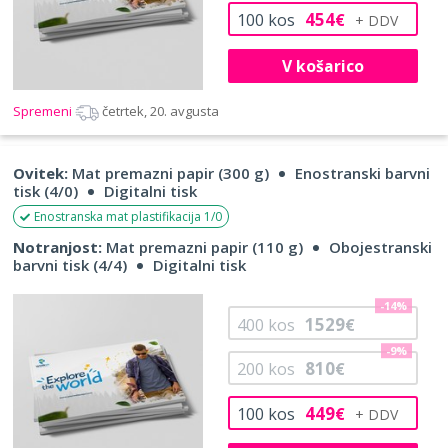
454
100
kos
€
V košarico
Spremeni
četrtek, 20. avgusta
Ovitek:
Mat premazni papir (300 g)
Enostranski barvni
tisk (4/0)
Digitalni tisk
Enostranska mat plastifikacija 1/0
Notranjost:
Mat premazni papir (110 g)
Obojestranski
barvni tisk (4/4)
Digitalni tisk
-14%
1529
400
kos
€
-9%
810
200
kos
€
449
100
kos
€