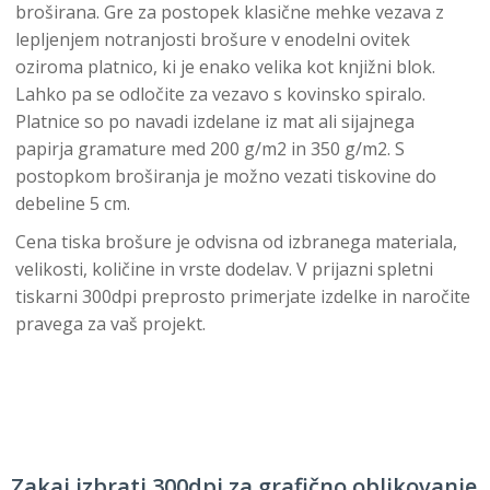
broširana. Gre za postopek klasične mehke vezava z
lepljenjem notranjosti brošure v enodelni ovitek
oziroma platnico, ki je enako velika kot knjižni blok.
Lahko pa se odločite za vezavo s kovinsko spiralo.
Platnice so po navadi izdelane iz mat ali sijajnega
papirja gramature med 200 g/m2 in 350 g/m2. S
postopkom broširanja je možno vezati tiskovine do
debeline 5 cm.
Cena tiska brošure je odvisna od izbranega materiala,
velikosti, količine in vrste dodelav. V prijazni spletni
tiskarni 300dpi preprosto primerjate izdelke in naročite
pravega za vaš projekt.
Zakaj izbrati 300dpi za grafično oblikovanje