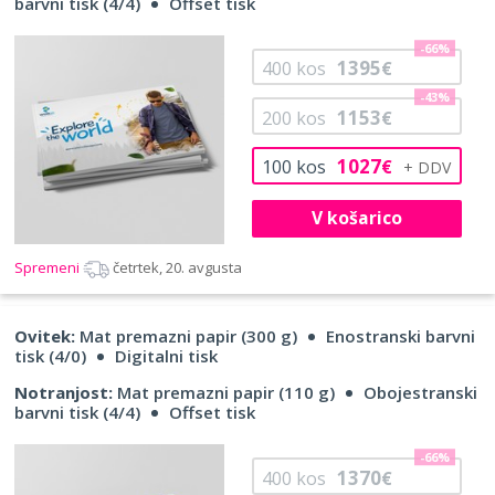
barvni tisk (4/4)
Offset tisk
-66%
1395
400
kos
€
-43%
1153
200
kos
€
1027
100
kos
€
V košarico
Spremeni
četrtek, 20. avgusta
Ovitek:
Mat premazni papir (300 g)
Enostranski barvni
tisk (4/0)
Digitalni tisk
Notranjost:
Mat premazni papir (110 g)
Obojestranski
barvni tisk (4/4)
Offset tisk
-66%
1370
400
kos
€