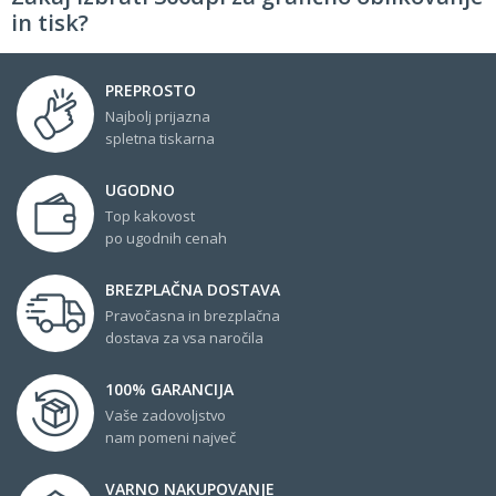
in tisk?
PREPROSTO
Najbolj prijazna
spletna tiskarna
UGODNO
Top kakovost
po ugodnih cenah
BREZPLAČNA DOSTAVA
Pravočasna in brezplačna
dostava za vsa naročila
100% GARANCIJA
Vaše zadovoljstvo
nam pomeni največ
VARNO NAKUPOVANJE