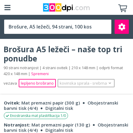
A5 ležeči (210 x 148 mm)
Brošura A5 ležeči – naše top tri
ponudbe
90 strani notranjost | 4 strani ovitek | 210 x 148 mm | odprti format
420 x 148 mm |
Spremeni
Išči
vezava
lepljeno broširano
kovinska spirala
‐
srebrna
Ovitek:
Mat premazni papir (300 g)
Obojestranski
barvni tisk (4/4)
Digitalni tisk
Enostranska mat plastifikacija 1/0
Notranjost:
Mat premazni papir (130 g)
Obojestranski
barvni tisk (4/4)
Digitalni tisk