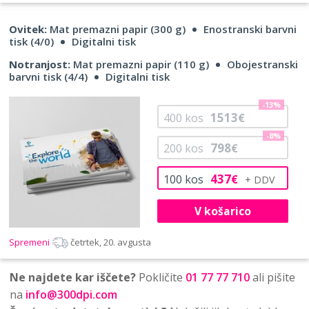
Ovitek:
Mat premazni papir (300 g)
Enostranski barvni
tisk (4/0)
Digitalni tisk
Notranjost:
Mat premazni papir (110 g)
Obojestranski
barvni tisk (4/4)
Digitalni tisk
-13%
1513
400
kos
€
-8%
798
200
kos
€
437
100
kos
€
V košarico
Spremeni
četrtek, 20. avgusta
Ne najdete kar iščete?
Pokličite
01 77 77 710
ali pišite
na
info@300dpi.com