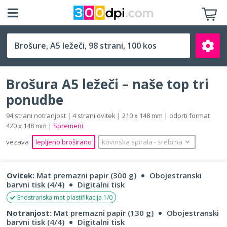
A5 ležeči (210 x 148 mm)
Brošura A5 ležeči – naše top tri
ponudbe
94 strani notranjost | 4 strani ovitek | 210 x 148 mm | odprti format
420 x 148 mm |
Spremeni
Išči
vezava
lepljeno broširano
kovinska spirala
‐
srebrna
Ovitek:
Mat premazni papir (300 g)
Obojestranski
barvni tisk (4/4)
Digitalni tisk
Enostranska mat plastifikacija 1/0
Notranjost:
Mat premazni papir (130 g)
Obojestranski
barvni tisk (4/4)
Digitalni tisk