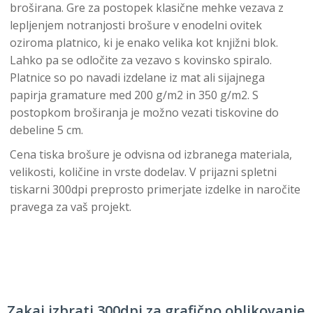
broširana. Gre za postopek klasične mehke vezava z
lepljenjem notranjosti brošure v enodelni ovitek
oziroma platnico, ki je enako velika kot knjižni blok.
Lahko pa se odločite za vezavo s kovinsko spiralo.
Platnice so po navadi izdelane iz mat ali sijajnega
papirja gramature med 200 g/m2 in 350 g/m2. S
postopkom broširanja je možno vezati tiskovine do
debeline 5 cm.
Cena tiska brošure je odvisna od izbranega materiala,
velikosti, količine in vrste dodelav. V prijazni spletni
tiskarni 300dpi preprosto primerjate izdelke in naročite
pravega za vaš projekt.
Zakaj izbrati 300dpi za grafično oblikovanje