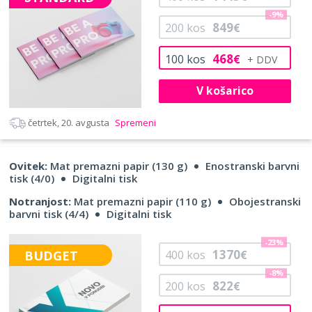
-9%
849
200
kos
€
468
100
kos
€
V košarico
četrtek, 20. avgusta
Spremeni
Ovitek:
Mat premazni papir (130 g)
Enostranski barvni
tisk (4/0)
Digitalni tisk
Notranjost:
Mat premazni papir (110 g)
Obojestranski
barvni tisk (4/4)
Digitalni tisk
-23%
1370
BUDGET
400
kos
€
-8%
822
200
kos
€