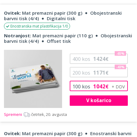
Ovitek:
Mat premazni papir (300 g)
Obojestranski
barvni tisk (4/4)
Digitalni tisk
Enostranska mat plastifikacija 1/0
Notranjost:
Mat premazni papir (110 g)
Obojestranski
barvni tisk (4/4)
Offset tisk
-65%
1424
400
kos
€
-43%
1171
200
kos
€
1042
100
kos
€
V košarico
Spremeni
četrtek, 20. avgusta
Ovitek:
Mat premazni papir (300 g)
Enostranski barvni