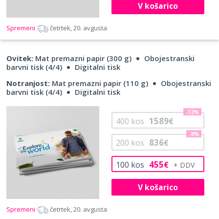
V košarico
Spremeni
četrtek, 20. avgusta
Ovitek:
Mat premazni papir (300 g)
Obojestranski
barvni tisk (4/4)
Digitalni tisk
Notranjost:
Mat premazni papir (110 g)
Obojestranski
barvni tisk (4/4)
Digitalni tisk
-12%
1589
400
kos
€
-8%
836
200
kos
€
455
100
kos
€
V košarico
Spremeni
četrtek, 20. avgusta