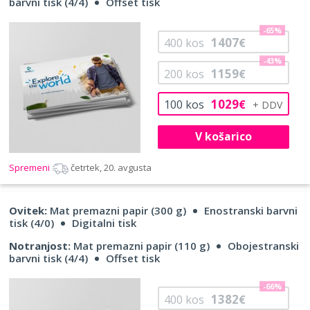
barvni tisk (4/4)
Offset tisk
-65%
1407
400
kos
€
-43%
1159
200
kos
€
1029
100
kos
€
V košarico
Spremeni
četrtek, 20. avgusta
Ovitek:
Mat premazni papir (300 g)
Enostranski barvni
tisk (4/0)
Digitalni tisk
Notranjost:
Mat premazni papir (110 g)
Obojestranski
barvni tisk (4/4)
Offset tisk
-66%
1382
400
kos
€