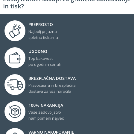
in tisk?
PREPROSTO
Najbolj prijazna
spletna tiskarna
UGODNO
Top kakovost
po ugodnih cenah
BREZPLAČNA DOSTAVA
Pravočasna in brezplačna
dostava za vsa naročila
100% GARANCIJA
Vaše zadovoljstvo
nam pomeni največ
VARNO NAKUPOVANJE