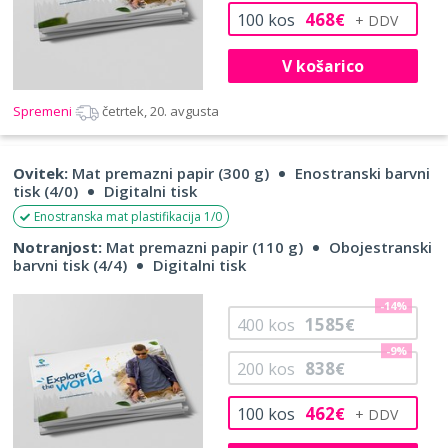
468
100
kos
€
V košarico
Spremeni
četrtek, 20. avgusta
Ovitek:
Mat premazni papir (300 g)
Enostranski barvni
tisk (4/0)
Digitalni tisk
Enostranska mat plastifikacija 1/0
Notranjost:
Mat premazni papir (110 g)
Obojestranski
barvni tisk (4/4)
Digitalni tisk
-14%
1585
400
kos
€
-9%
838
200
kos
€
462
100
kos
€