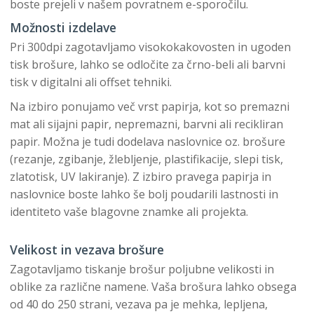
boste prejeli v našem povratnem e-sporočilu.
Možnosti izdelave
Pri 300dpi zagotavljamo visokokakovosten in ugoden
tisk brošure, lahko se odločite za črno-beli ali barvni
tisk v digitalni ali offset tehniki.
Na izbiro ponujamo več vrst papirja, kot so premazni
mat ali sijajni papir, nepremazni, barvni ali recikliran
papir. Možna je tudi dodelava naslovnice oz. brošure
(rezanje, zgibanje, žlebljenje, plastifikacije, slepi tisk,
zlatotisk, UV lakiranje). Z izbiro pravega papirja in
naslovnice boste lahko še bolj poudarili lastnosti in
identiteto vaše blagovne znamke ali projekta.
Velikost in vezava brošure
Zagotavljamo tiskanje brošur poljubne velikosti in
oblike za različne namene. Vaša brošura lahko obsega
od 40 do 250 strani, vezava pa je mehka, lepljena,