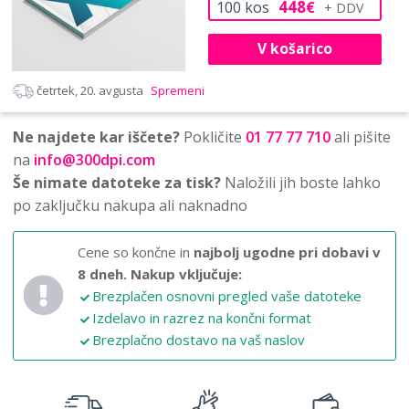
448
100
kos
€
V košarico
četrtek, 20. avgusta
Spremeni
Ne najdete kar iščete?
Pokličite
01 77 77 710
ali pišite
na
info@300dpi.com
Še nimate datoteke za tisk?
Naložili jih boste lahko
po zaključku nakupa ali naknadno
Cene so končne in
najbolj ugodne pri dobavi v
8 dneh.
Nakup vključuje:
Brezplačen osnovni pregled vaše datoteke
Izdelavo in razrez na končni format
Brezplačno dostavo na vaš naslov