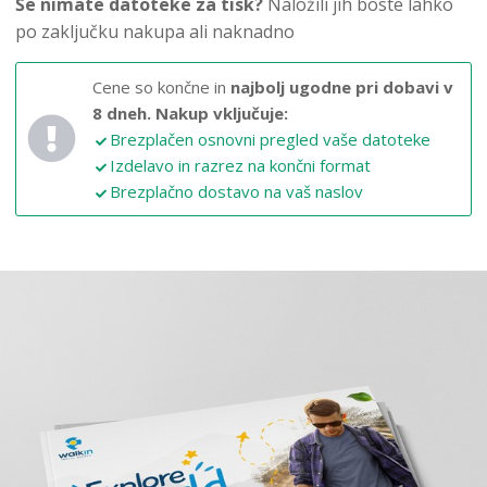
Še nimate datoteke za tisk?
Naložili jih boste lahko
po zaključku nakupa ali naknadno
Cene so končne in
najbolj ugodne pri dobavi v
8 dneh.
Nakup vključuje:
Brezplačen osnovni pregled vaše datoteke
Izdelavo in razrez na končni format
Brezplačno dostavo na vaš naslov