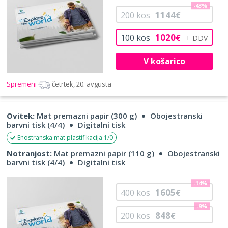
-43%
1144
200
kos
€
1020
100
kos
€
V košarico
Spremeni
četrtek, 20. avgusta
Ovitek:
Mat premazni papir (300 g)
Obojestranski
barvni tisk (4/4)
Digitalni tisk
Enostranska mat plastifikacija 1/0
Notranjost:
Mat premazni papir (110 g)
Obojestranski
barvni tisk (4/4)
Digitalni tisk
-14%
1605
400
kos
€
-9%
848
200
kos
€