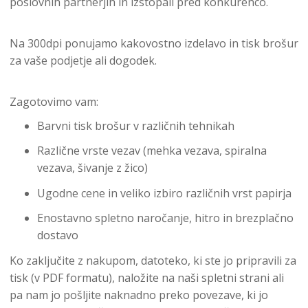
poslovnih partnerjih in izstopali pred konkurenco.
Na 300dpi ponujamo kakovostno izdelavo in tisk brošur
za vaše podjetje ali dogodek.
Zagotovimo vam:
Barvni tisk brošur v različnih tehnikah
Različne vrste vezav (mehka vezava, spiralna
vezava, šivanje z žico)
Ugodne cene in veliko izbiro različnih vrst papirja
Enostavno spletno naročanje, hitro in brezplačno
dostavo
Ko zaključite z nakupom, datoteko, ki ste jo pripravili za
tisk (v PDF formatu), naložite na naši spletni strani ali
pa nam jo pošljite naknadno preko povezave, ki jo