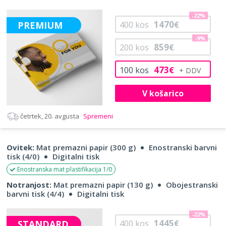
-22%
1470
PREMIUM
400
kos
€
-9%
859
200
kos
€
473
100
kos
€
V košarico
četrtek, 20. avgusta
Spremeni
Ovitek:
Mat premazni papir (300 g)
Enostranski barvni
tisk (4/0)
Digitalni tisk
Enostranska mat plastifikacija 1/0
Notranjost:
Mat premazni papir (130 g)
Obojestranski
barvni tisk (4/4)
Digitalni tisk
-22%
1445
STANDARD
400
kos
€