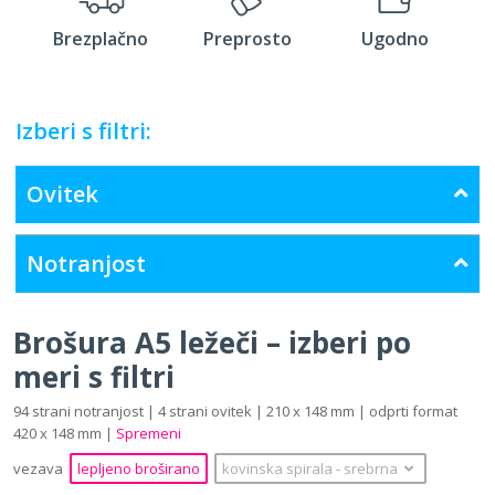
Brezplačno
Preprosto
Ugodno
Izberi s filtri:
Ovitek
Notranjost
Brošura A5 ležeči – izberi po
meri s filtri
94 strani notranjost | 4 strani ovitek | 210 x 148 mm | odprti format
420 x 148 mm |
Spremeni
vezava
lepljeno broširano
kovinska spirala
‐
srebrna