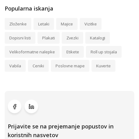
Popularna iskanja
Zloženke
Letaki
Majice
Vizitke
Dopisni listi
Plakati
Zvezki
Katalogi
Velikoformatne nalepke
Etikete
Roll up stojala
Vabila
Ceniki
Poslovne mape
Kuverte
Prijavite se na prejemanje popustov in
koristnih nasvetov