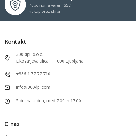
Popolnoma varen (SSL)
nakup brez skrbi
Kontakt
300 dpi, d.o.o.
Likozarjeva ulica 1, 1000 Ljubljana
+386 1 77 77 710
info@300dpi.com
5 dni na teden, med 7:00 in 17:00
O nas