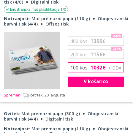
tisk (4/0)
Digitalni tisk
Enostranska mat plastifikacija 1/0
Notranjost:
Mat premazni papir (110 g)
Obojestranski
barvni tisk (4/4)
Offset tisk
-66%
1399
400
kos
€
-43%
1156
200
kos
€
1032
100
kos
€
V košarico
Spremeni
četrtek, 20. avgusta
Ovitek:
Mat premazni papir (300 g)
Obojestranski
barvni tisk (4/4)
Digitalni tisk
Notranjost:
Mat premazni papir (110 g)
Obojestranski