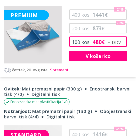
-24%
1441
PREMIUM
400
kos
€
-9%
873
200
kos
€
480
100
kos
€
V košarico
četrtek, 20. avgusta
Spremeni
Ovitek:
Mat premazni papir (300 g)
Enostranski barvni
tisk (4/0)
Digitalni tisk
Enostranska mat plastifikacija 1/0
Notranjost:
Mat premazni papir (130 g)
Obojestranski
barvni tisk (4/4)
Digitalni tisk
-25%
1416
STANDARD
400
kos
€