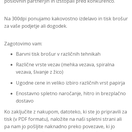
poslovnih partnerjih in izstopali pred konkurenco.
Na 300dpi ponujamo kakovostno izdelavo in tisk brošur
za vaše podjetje ali dogodek.
Zagotovimo vam:
Barvni tisk brošur v različnih tehnikah
Različne vrste vezav (mehka vezava, spiralna
vezava, šivanje z žico)
Ugodne cene in veliko izbiro različnih vrst papirja
Enostavno spletno naročanje, hitro in brezplačno
dostavo
Ko zaključite z nakupom, datoteko, ki ste jo pripravili za
tisk (v PDF formatu), naložite na naši spletni strani ali
pa nam jo pošljite naknadno preko povezave, ki jo