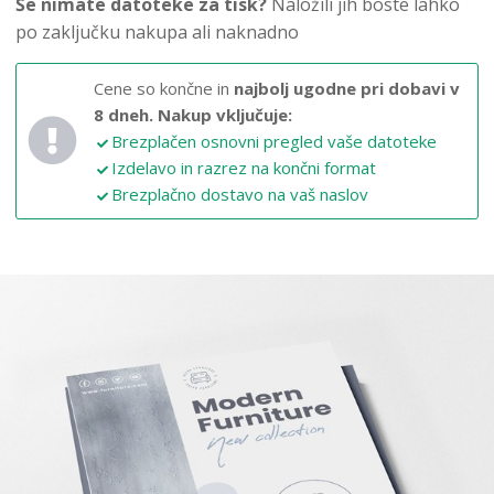
Še nimate datoteke za tisk?
Naložili jih boste lahko
po zaključku nakupa ali naknadno
Cene so končne in
najbolj ugodne pri dobavi v
8 dneh.
Nakup vključuje:
Brezplačen osnovni pregled vaše datoteke
Izdelavo in razrez na končni format
Brezplačno dostavo na vaš naslov