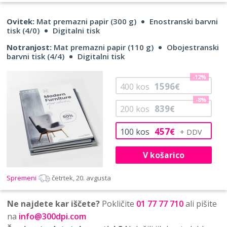
Ovitek:
Mat premazni papir (300 g)
Enostranski barvni
tisk (4/0)
Digitalni tisk
Notranjost:
Mat premazni papir (110 g)
Obojestranski
barvni tisk (4/4)
Digitalni tisk
-12%
1596
400
kos
€
-8%
839
200
kos
€
457
100
kos
€
V košarico
Spremeni
četrtek, 20. avgusta
Ne najdete kar iščete?
Pokličite
01 77 77 710
ali pišite
na
info@300dpi.com