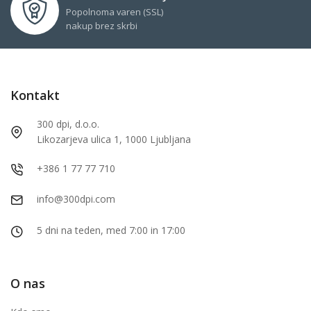
Popolnoma varen (SSL)
nakup brez skrbi
Kontakt
300 dpi, d.o.o.
Likozarjeva ulica 1, 1000 Ljubljana
+386 1 77 77 710
info@300dpi.com
5 dni na teden, med 7:00 in 17:00
O nas