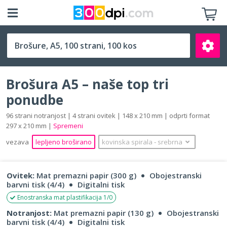
A5 (148 x 210 mm)
Brošura A5 – naše top tri
ponudbe
96 strani notranjost | 4 strani ovitek | 148 x 210 mm | odprti format
297 x 210 mm |
Spremeni
Išči
vezava
lepljeno broširano
kovinska spirala
‐
srebrna
Ovitek:
Mat premazni papir (300 g)
Obojestranski
barvni tisk (4/4)
Digitalni tisk
Enostranska mat plastifikacija 1/0
Notranjost:
Mat premazni papir (130 g)
Obojestranski
barvni tisk (4/4)
Digitalni tisk