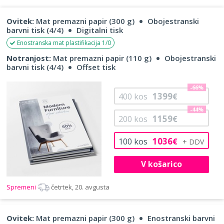
Ovitek:
Mat premazni papir (300 g)
Obojestranski
barvni tisk (4/4)
Digitalni tisk
Enostranska mat plastifikacija 1/0
Notranjost:
Mat premazni papir (110 g)
Obojestranski
barvni tisk (4/4)
Offset tisk
-66%
1399
400
kos
€
-44%
1159
200
kos
€
1036
100
kos
€
V košarico
Spremeni
četrtek, 20. avgusta
Ovitek:
Mat premazni papir (300 g)
Enostranski barvni