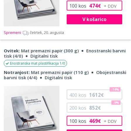
474
100
kos
€
V košarico
Spremeni
četrtek, 20. avgusta
Ovitek:
Mat premazni papir (300 g)
Enostranski barvni
tisk (4/0)
Digitalni tisk
Enostranska mat plastifikacija 1/0
Notranjost:
Mat premazni papir (110 g)
Obojestranski
barvni tisk (4/4)
Digitalni tisk
-14%
1612
400
kos
€
-9%
852
200
kos
€
469
100
kos
€