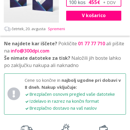
455
100
kos
€
V košarico
četrtek, 20. avgusta
Spremeni
Ne najdete kar iščete?
Pokličite
01 77 77 710
ali pišite
na
info@300dpi.com
Še nimate datoteke za tisk?
Naložili jih boste lahko
po zaključku nakupa ali naknadno
Cene so končne in
najbolj ugodne pri dobavi v
8 dneh.
Nakup vključuje:
Brezplačen osnovni pregled vaše datoteke
Izdelavo in razrez na končni format
Brezplačno dostavo na vaš naslov