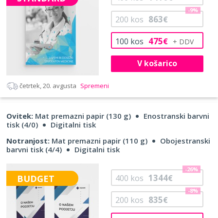
-9%
863
200
kos
€
475
100
kos
€
V košarico
četrtek, 20. avgusta
Spremeni
Ovitek:
Mat premazni papir (130 g)
Enostranski barvni
tisk (4/0)
Digitalni tisk
Notranjost:
Mat premazni papir (110 g)
Obojestranski
barvni tisk (4/4)
Digitalni tisk
-26%
1344
BUDGET
400
kos
€
-8%
835
200
kos
€