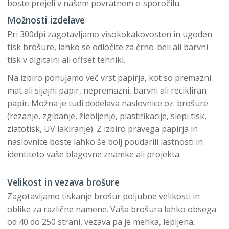
boste prejeli v našem povratnem e-sporočilu.
Možnosti izdelave
Pri 300dpi zagotavljamo visokokakovosten in ugoden
tisk brošure, lahko se odločite za črno-beli ali barvni
tisk v digitalni ali offset tehniki.
Na izbiro ponujamo več vrst papirja, kot so premazni
mat ali sijajni papir, nepremazni, barvni ali recikliran
papir. Možna je tudi dodelava naslovnice oz. brošure
(rezanje, zgibanje, žlebljenje, plastifikacije, slepi tisk,
zlatotisk, UV lakiranje). Z izbiro pravega papirja in
naslovnice boste lahko še bolj poudarili lastnosti in
identiteto vaše blagovne znamke ali projekta.
Velikost in vezava brošure
Zagotavljamo tiskanje brošur poljubne velikosti in
oblike za različne namene. Vaša brošura lahko obsega
od 40 do 250 strani, vezava pa je mehka, lepljena,