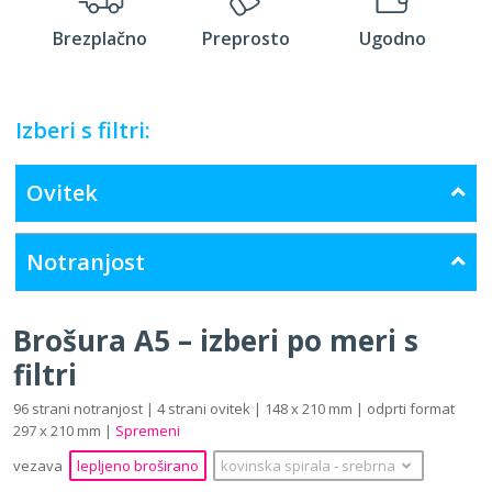
Brezplačno
Preprosto
Ugodno
Izberi s filtri:
Ovitek
Notranjost
Brošura A5 – izberi po meri s
filtri
96 strani notranjost | 4 strani ovitek | 148 x 210 mm | odprti format
297 x 210 mm |
Spremeni
vezava
lepljeno broširano
kovinska spirala
‐
srebrna