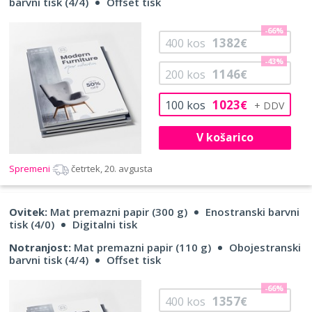
barvni tisk (4/4)
Offset tisk
-66%
1382
400
kos
€
-43%
1146
200
kos
€
1023
100
kos
€
V košarico
Spremeni
četrtek, 20. avgusta
Ovitek:
Mat premazni papir (300 g)
Enostranski barvni
tisk (4/0)
Digitalni tisk
Notranjost:
Mat premazni papir (110 g)
Obojestranski
barvni tisk (4/4)
Offset tisk
-66%
1357
400
kos
€