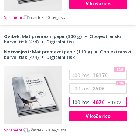
V košarico
Spremeni
četrtek, 20. avgusta
Ovitek:
Mat premazni papir (300 g)
Obojestranski
barvni tisk (4/4)
Digitalni tisk
Notranjost:
Mat premazni papir (110 g)
Obojestranski
barvni tisk (4/4)
Digitalni tisk
-12%
1617
400
kos
€
-8%
850
200
kos
€
462
100
kos
€
V košarico
Spremeni
četrtek, 20. avgusta