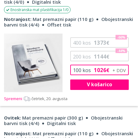
tisk (4/0)
Digitalni tisk
Enostranska mat plastifikacija 1/0
Notranjost:
Mat premazni papir (110 g)
Obojestranski
barvni tisk (4/4)
Offset tisk
-66%
1373
400
kos
€
-44%
1144
200
kos
€
1026
100
kos
€
V košarico
Spremeni
četrtek, 20. avgusta
Ovitek:
Mat premazni papir (300 g)
Obojestranski
barvni tisk (4/4)
Digitalni tisk
Notranjost:
Mat premazni papir (110 g)
Obojestranski