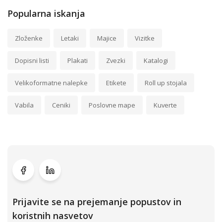
Popularna iskanja
Zloženke
Letaki
Majice
Vizitke
Dopisni listi
Plakati
Zvezki
Katalogi
Velikoformatne nalepke
Etikete
Roll up stojala
Vabila
Ceniki
Poslovne mape
Kuverte
Prijavite se na prejemanje popustov in
koristnih nasvetov