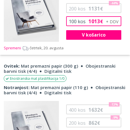
-44%
1131
200
kos
€
1013
100
kos
€
V košarico
Spremeni
četrtek, 20. avgusta
Ovitek:
Mat premazni papir (300 g)
Obojestranski
barvni tisk (4/4)
Digitalni tisk
Enostranska mat plastifikacija 1/0
Notranjost:
Mat premazni papir (110 g)
Obojestranski
barvni tisk (4/4)
Digitalni tisk
-13%
1632
400
kos
€
-9%
862
200
kos
€