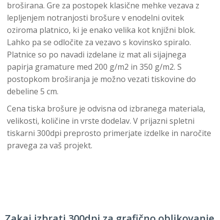
broširana. Gre za postopek klasične mehke vezava z
lepljenjem notranjosti brošure v enodelni ovitek
oziroma platnico, ki je enako velika kot knjižni blok.
Lahko pa se odločite za vezavo s kovinsko spiralo.
Platnice so po navadi izdelane iz mat ali sijajnega
papirja gramature med 200 g/m2 in 350 g/m2. S
postopkom broširanja je možno vezati tiskovine do
debeline 5 cm.
Cena tiska brošure je odvisna od izbranega materiala,
velikosti, količine in vrste dodelav. V prijazni spletni
tiskarni 300dpi preprosto primerjate izdelke in naročite
pravega za vaš projekt.
Zakaj izbrati 300dpi za grafično oblikovanje