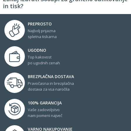
in tisk?
PREPROSTO
Najbolj prijazna
spletna tiskarna
UGODNO
Top kakovost
po ugodnih cenah
BREZPLAČNA DOSTAVA
Pravočasna in brezplačna
dostava za vsa naročila
100% GARANCIJA
Vaše zadovoljstvo
nam pomeni največ
VARNO NAKUPOVANJE