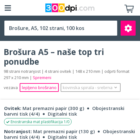
A5 (148 x 210 mm)
Brošura A5 – naše top tri
ponudbe
98 strani notranjost | 4 strani ovitek | 148 x 210 mm | odprti format
297 x 210 mm |
Spremeni
Išči
vezava
lepljeno broširano
kovinska spirala
‐
srebrna
Ovitek:
Mat premazni papir (300 g)
Obojestranski
barvni tisk (4/4)
Digitalni tisk
Enostranska mat plastifikacija 1/0
Notranjost:
Mat premazni papir (130 g)
Obojestranski
barvni tisk (4/4)
Digitalni tisk