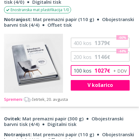
tisk (4/0)
Digitalni tisk
Enostranska mat plastifikacija 1/0
Notranjost:
Mat premazni papir (110 g)
Obojestranski
barvni tisk (4/4)
Offset tisk
-66%
1379
400
kos
€
-44%
1146
200
kos
€
1027
100
kos
€
V košarico
Spremeni
četrtek, 20. avgusta
Ovitek:
Mat premazni papir (300 g)
Obojestranski
barvni tisk (4/4)
Digitalni tisk
Notranjost:
Mat premazni papir (110 g)
Obojestranski