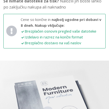
Še nimate datoteke za tisk?
Naložili jih boste lahko
po zaključku nakupa ali naknadno
Cene so končne in
najbolj ugodne pri dobavi v
8 dneh.
Nakup vključuje:
Brezplačen osnovni pregled vaše datoteke
Izdelavo in razrez na končni format
Brezplačno dostavo na vaš naslov