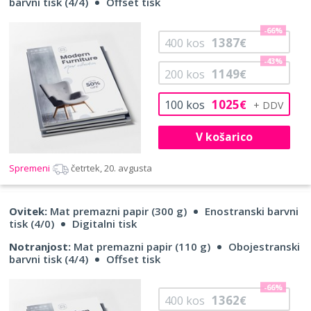
barvni tisk (4/4)
Offset tisk
-66%
1387
400
kos
€
-43%
1149
200
kos
€
1025
100
kos
€
V košarico
Spremeni
četrtek, 20. avgusta
Ovitek:
Mat premazni papir (300 g)
Enostranski barvni
tisk (4/0)
Digitalni tisk
Notranjost:
Mat premazni papir (110 g)
Obojestranski
barvni tisk (4/4)
Offset tisk
-66%
1362
400
kos
€