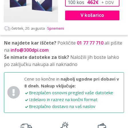
462
100
kos
€
V košarico
četrtek, 20. avgusta
Spremeni
Ne najdete kar iščete?
Pokličite
01 77 77 710
ali pišite
na
info@300dpi.com
Še nimate datoteke za tisk?
Naložili jih boste lahko
po zaključku nakupa ali naknadno
Cene so končne in
najbolj ugodne pri dobavi v
8 dneh.
Nakup vključuje:
Brezplačen osnovni pregled vaše datoteke
Izdelavo in razrez na končni format
Brezplačno dostavo na vaš naslov