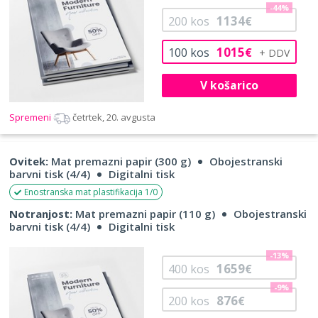
-44%
1134
200
kos
€
1015
100
kos
€
V košarico
Spremeni
četrtek, 20. avgusta
Ovitek:
Mat premazni papir (300 g)
Obojestranski
barvni tisk (4/4)
Digitalni tisk
Enostranska mat plastifikacija 1/0
Notranjost:
Mat premazni papir (110 g)
Obojestranski
barvni tisk (4/4)
Digitalni tisk
-13%
1659
400
kos
€
-9%
876
200
kos
€