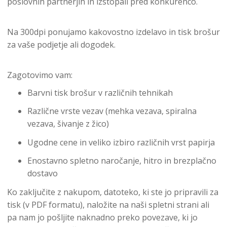
poslovnih partnerjih in izstopali pred konkurenco.
Na 300dpi ponujamo kakovostno izdelavo in tisk brošur
za vaše podjetje ali dogodek.
Zagotovimo vam:
Barvni tisk brošur v različnih tehnikah
Različne vrste vezav (mehka vezava, spiralna
vezava, šivanje z žico)
Ugodne cene in veliko izbiro različnih vrst papirja
Enostavno spletno naročanje, hitro in brezplačno
dostavo
Ko zaključite z nakupom, datoteko, ki ste jo pripravili za
tisk (v PDF formatu), naložite na naši spletni strani ali
pa nam jo pošljite naknadno preko povezave, ki jo