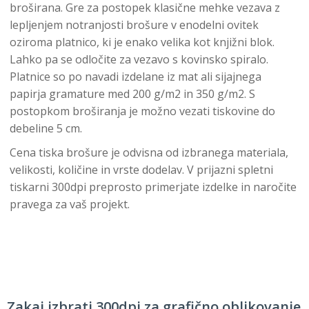
broširana. Gre za postopek klasične mehke vezava z
lepljenjem notranjosti brošure v enodelni ovitek
oziroma platnico, ki je enako velika kot knjižni blok.
Lahko pa se odločite za vezavo s kovinsko spiralo.
Platnice so po navadi izdelane iz mat ali sijajnega
papirja gramature med 200 g/m2 in 350 g/m2. S
postopkom broširanja je možno vezati tiskovine do
debeline 5 cm.
Cena tiska brošure je odvisna od izbranega materiala,
velikosti, količine in vrste dodelav. V prijazni spletni
tiskarni 300dpi preprosto primerjate izdelke in naročite
pravega za vaš projekt.
Zakaj izbrati 300dpi za grafično oblikovanje