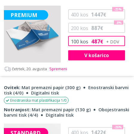
-25%
1447
PREMIUM
400
kos
€
-8%
887
200
kos
€
487
100
kos
€
V košarico
četrtek, 20. avgusta
Spremeni
Ovitek:
Mat premazni papir (300 g)
Enostranski barvni
tisk (4/0)
Digitalni tisk
Enostranska mat plastifikacija 1/0
Notranjost:
Mat premazni papir (130 g)
Obojestranski
barvni tisk (4/4)
Digitalni tisk
-26%
1422
STANDARD
400
kos
€