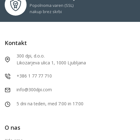
Popolnoma varen (SSL)
nakup brez skrbi
Kontakt
300 dpi, d.o.o.
Likozarjeva ulica 1, 1000 Ljubljana
+386 1 77 77 710
info@300dpi.com
5 dni na teden, med 7:00 in 17:00
O nas