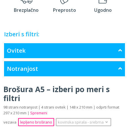
Brezplačno
Preprosto
Ugodno
Izberi s filtri:
Ovitek
Notranjost
Brošura A5 – izberi po meri s
filtri
98 strani notranjost | 4 strani ovitek | 148 x 210 mm | odprti format
297 x 210 mm |
Spremeni
vezava
lepljeno broširano
kovinska spirala
‐
srebrna