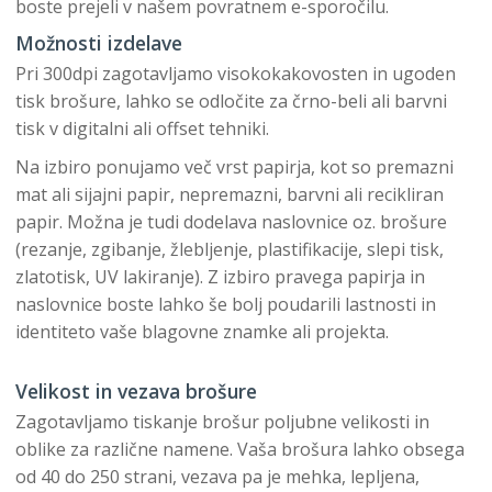
boste prejeli v našem povratnem e-sporočilu.
Možnosti izdelave
Pri 300dpi zagotavljamo visokokakovosten in ugoden
tisk brošure, lahko se odločite za črno-beli ali barvni
tisk v digitalni ali offset tehniki.
Na izbiro ponujamo več vrst papirja, kot so premazni
mat ali sijajni papir, nepremazni, barvni ali recikliran
papir. Možna je tudi dodelava naslovnice oz. brošure
(rezanje, zgibanje, žlebljenje, plastifikacije, slepi tisk,
zlatotisk, UV lakiranje). Z izbiro pravega papirja in
naslovnice boste lahko še bolj poudarili lastnosti in
identiteto vaše blagovne znamke ali projekta.
Velikost in vezava brošure
Zagotavljamo tiskanje brošur poljubne velikosti in
oblike za različne namene. Vaša brošura lahko obsega
od 40 do 250 strani, vezava pa je mehka, lepljena,