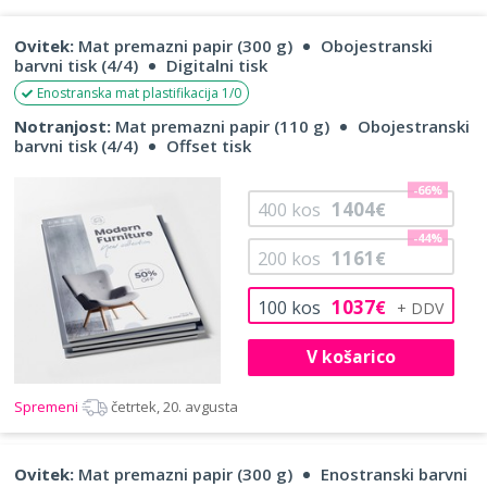
Ovitek:
Mat premazni papir (300 g)
Obojestranski
barvni tisk (4/4)
Digitalni tisk
Enostranska mat plastifikacija 1/0
Notranjost:
Mat premazni papir (110 g)
Obojestranski
barvni tisk (4/4)
Offset tisk
-66%
1404
400
kos
€
-44%
1161
200
kos
€
1037
100
kos
€
V košarico
Spremeni
četrtek, 20. avgusta
Ovitek:
Mat premazni papir (300 g)
Enostranski barvni