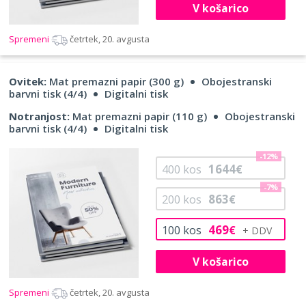
V košarico
Spremeni
četrtek, 20. avgusta
Ovitek:
Mat premazni papir (300 g)
Obojestranski
barvni tisk (4/4)
Digitalni tisk
Notranjost:
Mat premazni papir (110 g)
Obojestranski
barvni tisk (4/4)
Digitalni tisk
-12%
1644
400
kos
€
-7%
863
200
kos
€
469
100
kos
€
V košarico
Spremeni
četrtek, 20. avgusta