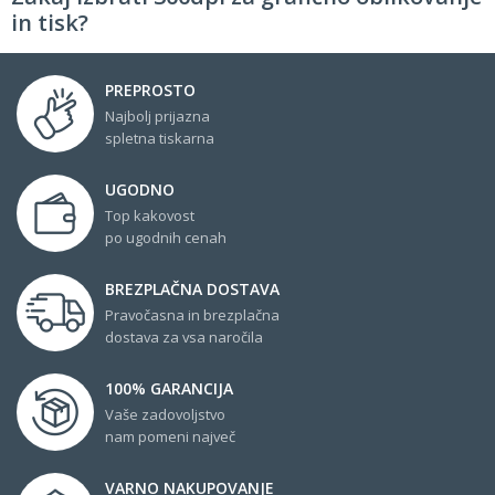
in tisk?
PREPROSTO
Najbolj prijazna
spletna tiskarna
UGODNO
Top kakovost
po ugodnih cenah
BREZPLAČNA DOSTAVA
Pravočasna in brezplačna
dostava za vsa naročila
100% GARANCIJA
Vaše zadovoljstvo
nam pomeni največ
VARNO NAKUPOVANJE