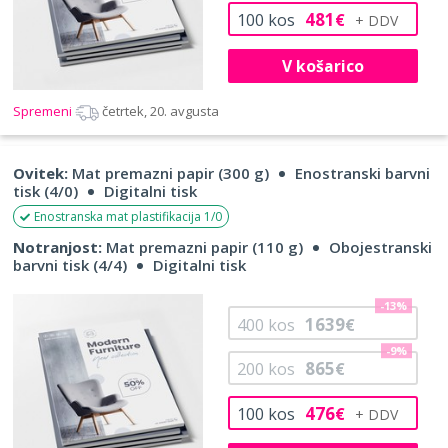
481
100
kos
€
V košarico
Spremeni
četrtek, 20. avgusta
Ovitek:
Mat premazni papir (300 g)
Enostranski barvni
tisk (4/0)
Digitalni tisk
Enostranska mat plastifikacija 1/0
Notranjost:
Mat premazni papir (110 g)
Obojestranski
barvni tisk (4/4)
Digitalni tisk
-13%
1639
400
kos
€
-9%
865
200
kos
€
476
100
kos
€