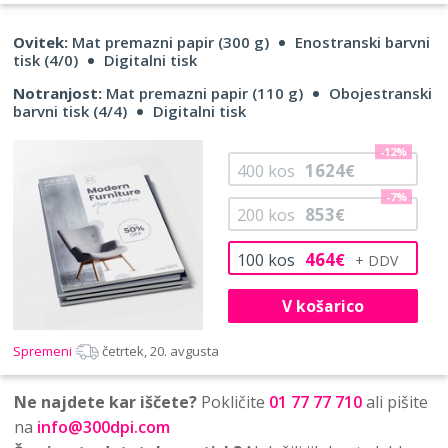
Ovitek:
Mat premazni papir (300 g)
Enostranski barvni
tisk (4/0)
Digitalni tisk
Notranjost:
Mat premazni papir (110 g)
Obojestranski
barvni tisk (4/4)
Digitalni tisk
-12%
1624
400
kos
€
-7%
853
200
kos
€
464
100
kos
€
V košarico
Spremeni
četrtek, 20. avgusta
Ne najdete kar iščete?
Pokličite
01 77 77 710
ali pišite
na
info@300dpi.com