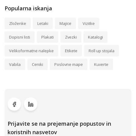
Popularna iskanja
Zloženke
Letaki
Majice
Vizitke
Dopisni listi
Plakati
Zvezki
Katalogi
Velikoformatne nalepke
Etikete
Roll up stojala
Vabila
Ceniki
Poslovne mape
Kuverte
Prijavite se na prejemanje popustov in
koristnih nasvetov