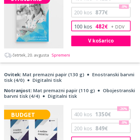
-8%
877
200
kos
€
482
100
kos
€
V košarico
četrtek, 20. avgusta
Spremeni
Ovitek:
Mat premazni papir (130 g)
Enostranski barvni
tisk (4/0)
Digitalni tisk
Notranjost:
Mat premazni papir (110 g)
Obojestranski
barvni tisk (4/4)
Digitalni tisk
-26%
1350
BUDGET
400
kos
€
-8%
849
200
kos
€