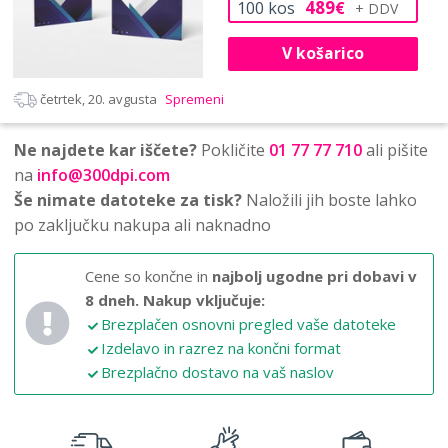
489
100
kos
€
V košarico
četrtek, 20. avgusta
Spremeni
Ne najdete kar iščete?
Pokličite
01 77 77 710
ali pišite
na
info@300dpi.com
Še nimate datoteke za tisk?
Naložili jih boste lahko
po zaključku nakupa ali naknadno
Cene so končne in
najbolj ugodne pri dobavi v
8 dneh.
Nakup vključuje:
Brezplačen osnovni pregled vaše datoteke
Izdelavo in razrez na končni format
Brezplačno dostavo na vaš naslov