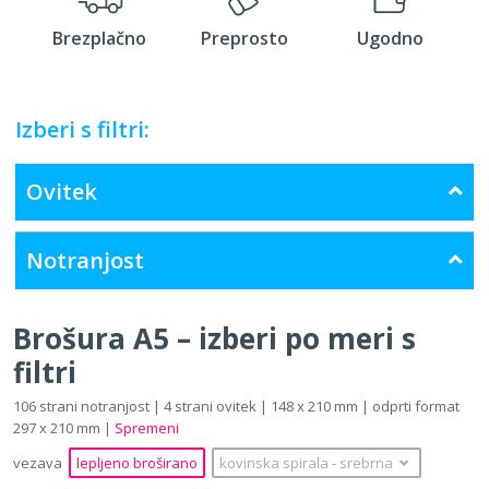
Brezplačno
Preprosto
Ugodno
Izberi s filtri:
Ovitek
Notranjost
Brošura A5 – izberi po meri s
filtri
106 strani notranjost | 4 strani ovitek | 148 x 210 mm | odprti format
297 x 210 mm |
Spremeni
vezava
lepljeno broširano
kovinska spirala
‐
srebrna