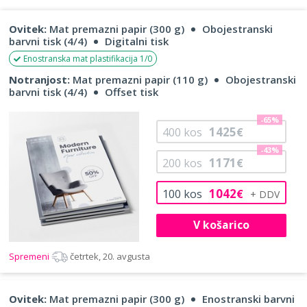
Ovitek:
Mat premazni papir (300 g)
Obojestranski
barvni tisk (4/4)
Digitalni tisk
Enostranska mat plastifikacija 1/0
Notranjost:
Mat premazni papir (110 g)
Obojestranski
barvni tisk (4/4)
Offset tisk
-65%
1425
400
kos
€
-43%
1171
200
kos
€
1042
100
kos
€
V košarico
Spremeni
četrtek, 20. avgusta
Ovitek:
Mat premazni papir (300 g)
Enostranski barvni