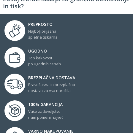
in tisk?
PREPROSTO
Najbolj prijazna
spletna tiskarna
UGODNO
Top kakovost
po ugodnih cenah
BREZPLAČNA DOSTAVA
Pravočasna in brezplačna
dostava za vsa naročila
100% GARANCIJA
Vaše zadovoljstvo
nam pomeni največ
VARNO NAKUPOVANJE