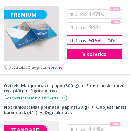
-28%
1471
PREMIUM
400
kos
€
-8%
944
200
kos
€
515
100
kos
€
V košarico
četrtek, 20. avgusta
Spremeni
Ovitek:
Mat premazni papir (300 g)
Enostranski barvni
tisk (4/0)
Digitalni tisk
Enostranska mat plastifikacija 1/0
Notranjost:
Mat premazni papir (130 g)
Obojestranski
barvni tisk (4/4)
Digitalni tisk
-29%
1445
STANDARD
400
kos
€