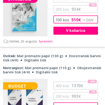
-8%
934
200
kos
€
510
100
kos
€
V košarico
četrtek, 20. avgusta
Spremeni
Ovitek:
Mat premazni papir (130 g)
Enostranski barvni
tisk (4/0)
Digitalni tisk
Notranjost:
Mat premazni papir (110 g)
Obojestranski
barvni tisk (4/4)
Digitalni tisk
-29%
1370
BUDGET
400
kos
€
-7%
903
200
kos
€