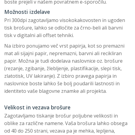
boste prejeli v našem povratnem e-sporočilu.
Možnosti izdelave
Pri 300dpi zagotavljamo visokokakovosten in ugoden
tisk brošure, lahko se odločite za črno-beli ali barvni
tisk v digitalni ali offset tehniki.
Na izbiro ponujamo več vrst papirja, kot so premazni
mat ali sijajni papir, nepremazni, barvni ali recikliran
papir. Možna je tudi dodelava naslovnice oz. brošure
(rezanje, zgibanje, žlebljenje, plastifikacije, slepi tisk,
zlatotisk, UV lakiranje). Z izbiro pravega papirja in
naslovnice boste lahko še bolj poudarili lastnosti in
identiteto vaše blagovne znamke ali projekta.
Velikost in vezava brošure
Zagotavljamo tiskanje brošur poljubne velikosti in
oblike za različne namene. Vaša brošura lahko obsega
od 40 do 250 strani, vezava pa je mehka, lepljena,