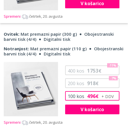
V košarico
Spremeni
četrtek, 20. avgusta
Ovitek:
Mat premazni papir (300 g)
Obojestranski
barvni tisk (4/4)
Digitalni tisk
Notranjost:
Mat premazni papir (110 g)
Obojestranski
barvni tisk (4/4)
Digitalni tisk
-11%
1753
400
kos
€
-7%
918
200
kos
€
496
100
kos
€
V košarico
Spremeni
četrtek, 20. avgusta