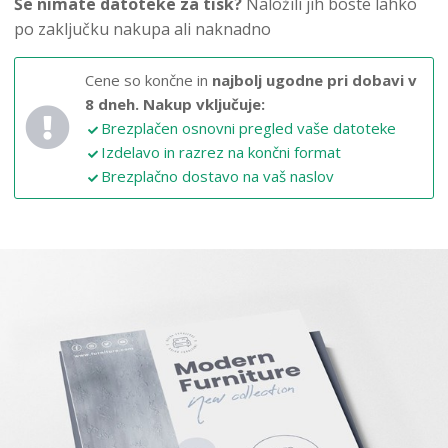
Še nimate datoteke za tisk?
Naložili jih boste lahko
po zaključku nakupa ali naknadno
Cene so končne in
najbolj ugodne pri dobavi v
8 dneh.
Nakup vključuje:
Brezplačen osnovni pregled vaše datoteke
Izdelavo in razrez na končni format
Brezplačno dostavo na vaš naslov