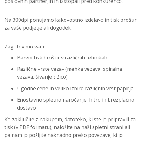
poslovnih partnerjih in izstopali pred konkurenco.
Na 300dpi ponujamo kakovostno izdelavo in tisk brošur
za vaše podjetje ali dogodek.
Zagotovimo vam:
Barvni tisk brošur v različnih tehnikah
Različne vrste vezav (mehka vezava, spiralna
vezava, šivanje z žico)
Ugodne cene in veliko izbiro različnih vrst papirja
Enostavno spletno naročanje, hitro in brezplačno
dostavo
Ko zaključite z nakupom, datoteko, ki ste jo pripravili za
tisk (v PDF formatu), naložite na naši spletni strani ali
pa nam jo pošljite naknadno preko povezave, ki jo