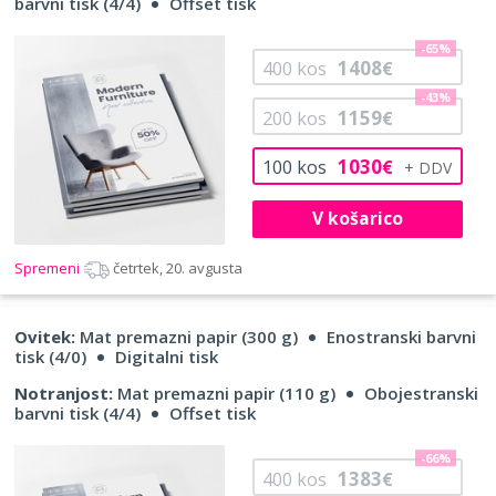
barvni tisk (4/4)
Offset tisk
-65%
1408
400
kos
€
-43%
1159
200
kos
€
1030
100
kos
€
V košarico
Spremeni
četrtek, 20. avgusta
Ovitek:
Mat premazni papir (300 g)
Enostranski barvni
tisk (4/0)
Digitalni tisk
Notranjost:
Mat premazni papir (110 g)
Obojestranski
barvni tisk (4/4)
Offset tisk
-66%
1383
400
kos
€