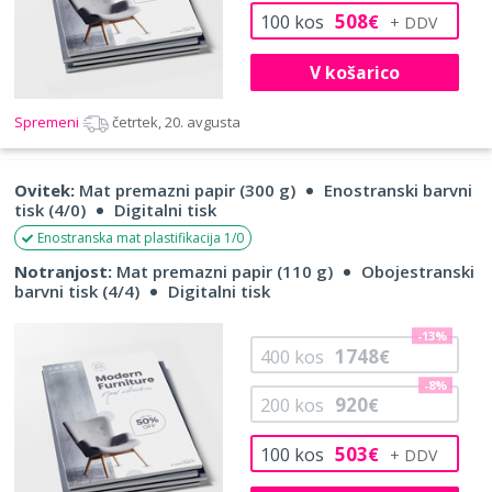
508
100
kos
€
V košarico
Spremeni
četrtek, 20. avgusta
Ovitek:
Mat premazni papir (300 g)
Enostranski barvni
tisk (4/0)
Digitalni tisk
Enostranska mat plastifikacija 1/0
Notranjost:
Mat premazni papir (110 g)
Obojestranski
barvni tisk (4/4)
Digitalni tisk
-13%
1748
400
kos
€
-8%
920
200
kos
€
503
100
kos
€