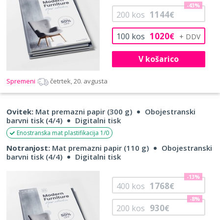
-43%
1144
200
kos
€
1020
100
kos
€
V košarico
Spremeni
četrtek, 20. avgusta
Ovitek:
Mat premazni papir (300 g)
Obojestranski
barvni tisk (4/4)
Digitalni tisk
Enostranska mat plastifikacija 1/0
Notranjost:
Mat premazni papir (110 g)
Obojestranski
barvni tisk (4/4)
Digitalni tisk
-13%
1768
400
kos
€
-8%
930
200
kos
€