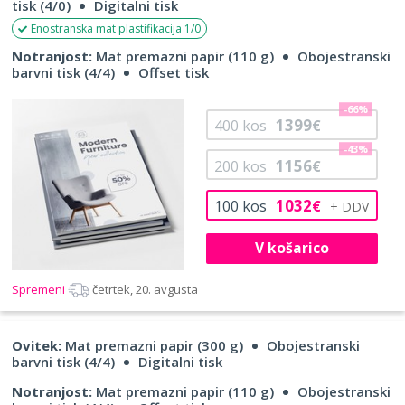
tisk (4/0)
Digitalni tisk
Enostranska mat plastifikacija 1/0
Notranjost:
Mat premazni papir (110 g)
Obojestranski
barvni tisk (4/4)
Offset tisk
-66%
1399
400
kos
€
-43%
1156
200
kos
€
1032
100
kos
€
V košarico
Spremeni
četrtek, 20. avgusta
Ovitek:
Mat premazni papir (300 g)
Obojestranski
barvni tisk (4/4)
Digitalni tisk
Notranjost:
Mat premazni papir (110 g)
Obojestranski