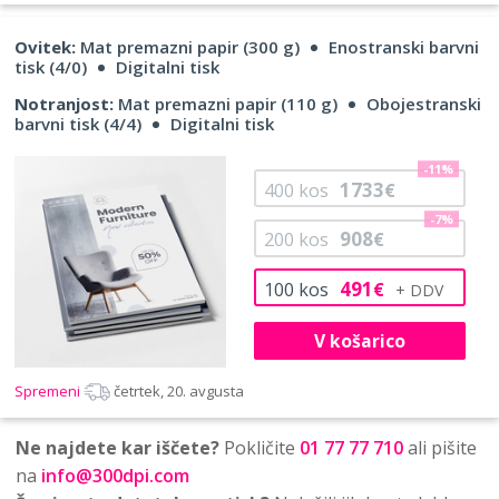
Ovitek:
Mat premazni papir (300 g)
Enostranski barvni
tisk (4/0)
Digitalni tisk
Notranjost:
Mat premazni papir (110 g)
Obojestranski
barvni tisk (4/4)
Digitalni tisk
-11%
1733
400
kos
€
-7%
908
200
kos
€
491
100
kos
€
V košarico
Spremeni
četrtek, 20. avgusta
Ne najdete kar iščete?
Pokličite
01 77 77 710
ali pišite
na
info@300dpi.com