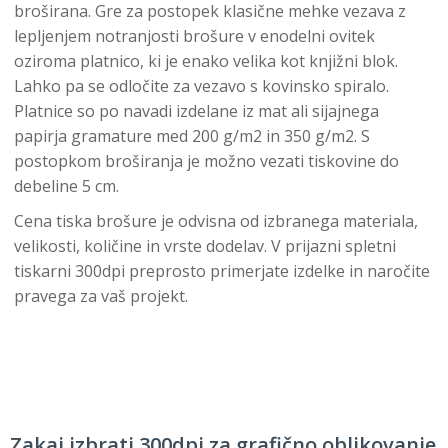
broširana. Gre za postopek klasične mehke vezava z
lepljenjem notranjosti brošure v enodelni ovitek
oziroma platnico, ki je enako velika kot knjižni blok.
Lahko pa se odločite za vezavo s kovinsko spiralo.
Platnice so po navadi izdelane iz mat ali sijajnega
papirja gramature med 200 g/m2 in 350 g/m2. S
postopkom broširanja je možno vezati tiskovine do
debeline 5 cm.
Cena tiska brošure je odvisna od izbranega materiala,
velikosti, količine in vrste dodelav. V prijazni spletni
tiskarni 300dpi preprosto primerjate izdelke in naročite
pravega za vaš projekt.
Zakaj izbrati 300dpi za grafično oblikovanje