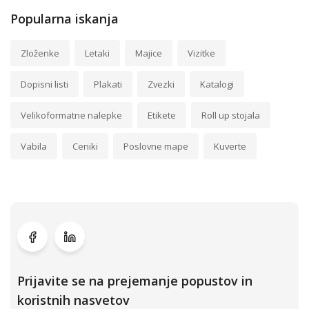
Popularna iskanja
Zloženke
Letaki
Majice
Vizitke
Dopisni listi
Plakati
Zvezki
Katalogi
Velikoformatne nalepke
Etikete
Roll up stojala
Vabila
Ceniki
Poslovne mape
Kuverte
Prijavite se na prejemanje popustov in
koristnih nasvetov