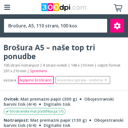
A5 (148 x 210 mm)
Brošura A5 – naše top tri
ponudbe
106 strani notranjost | 4 strani ovitek | 148 x 210 mm | odprti format
297 x 210 mm |
Spremeni
Išči
vezava
lepljeno broširano
kovinska spirala
‐
srebrna
Ovitek:
Mat premazni papir (300 g)
Obojestranski
barvni tisk (4/4)
Digitalni tisk
Enostranska mat plastifikacija 1/0
Notranjost:
Mat premazni papir (130 g)
Obojestranski
barvni tisk (4/4)
Digitalni tisk