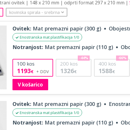
strani ovitek | 148 x 210 mm | odprti format 297 x 210 mm |
kovinska spirala
‐
srebrna
Ovitek:
Mat premazni papir (300 g)
Obojestr
Enostranska mat plastifikacija 1/0
Notranjost:
Mat premazni papir (110 g)
Obo
-44%
-66%
100
kos
200
kos
400
kos
1193
1326
1588
€
€
€
V košarico
Ovitek:
Mat premazni papir (300 g)
Enostran
Enostranska mat plastifikacija 1/0
Notranjost:
Mat premazni papir (110 g)
Obo