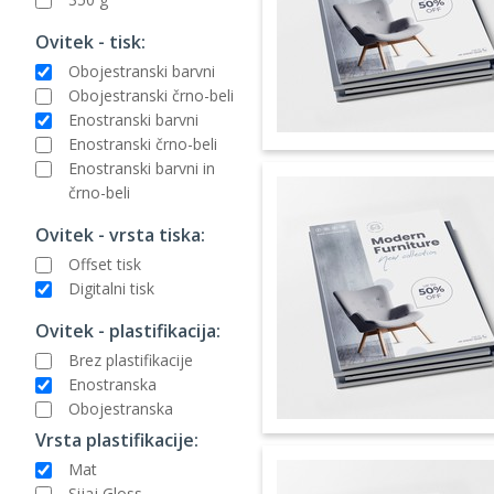
Ovitek - tisk:
Obojestranski barvni
Obojestranski črno-beli
Enostranski barvni
Enostranski črno-beli
Enostranski barvni in
črno-beli
Ovitek - vrsta tiska:
Offset tisk
Digitalni tisk
Ovitek - plastifikacija:
Brez plastifikacije
Enostranska
Obojestranska
Vrsta plastifikacije:
Mat
Sijaj Gloss