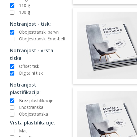
110 g
130 g
Notranjost - tisk:
Obojestranski barvni
Obojestranski črno-beli
Notranjost - vrsta
tiska:
Offset tisk
Digitalni tisk
Notranjost -
plastifikacija:
Brez plastifikacije
Enostranska
Obojestranska
Vrsta plastifikacije:
Mat