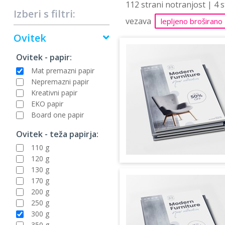
112 strani notranjost | 4 
Izberi s filtri:
vezava
lepljeno broširano
Ovitek
Ovitek - papir:
Mat premazni papir
Nepremazni papir
Kreativni papir
EKO papir
Board one papir
Ovitek - teža papirja:
110 g
120 g
130 g
170 g
200 g
250 g
300 g
350 g