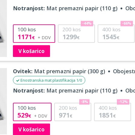
Notranjost:
Mat premazni papir (110 g)
Obo
-44%
-66%
100
kos
200
kos
400
kos
1171
1299
1545
€
€
€
V košarico
Ovitek:
Mat premazni papir (300 g)
Obojestr
Enostranska mat plastifikacija 1/0
Notranjost:
Mat premazni papir (110 g)
Obo
-8%
-12%
100
kos
200
kos
400
kos
529
971
1851
€
€
€
V košarico