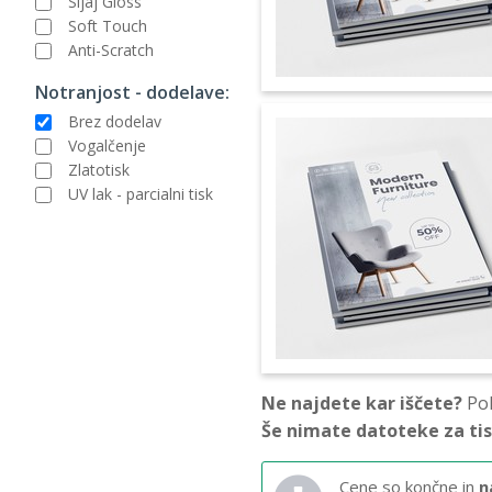
Sijaj Gloss
Soft Touch
Anti-Scratch
Notranjost - dodelave:
Brez dodelav
Vogalčenje
Zlatotisk
UV lak - parcialni tisk
Ne najdete kar iščete?
Pok
Še nimate datoteke za ti
Cene so končne in
n