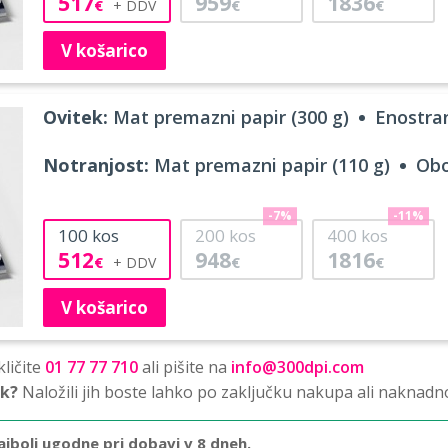
517
959
1836
€
€
€
V košarico
Ovitek:
Mat premazni papir (300 g)
Enostran
Notranjost:
Mat premazni papir (110 g)
Obo
-7%
-11%
100
kos
200
kos
400
kos
512
948
1816
€
€
€
V košarico
ličite
01 77 77 710
ali pišite na
info@300dpi.com
sk?
Naložili jih boste lahko po zaključku nakupa ali naknadn
ajbolj ugodne pri dobavi v 8 dneh.