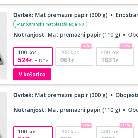
Ovitek:
Mat premazni papir (300 g)
Enostran
Enostranska mat plastifikacija 1/0
Notranjost:
Mat premazni papir (110 g)
Obo
-8%
-12%
100
kos
200
kos
400
kos
524
961
1831
€
€
€
V košarico
Ovitek:
Mat premazni papir (300 g)
Obojestr
Notranjost:
Mat premazni papir (110 g)
Obo
-7%
-11%
100
kos
200
kos
400
kos