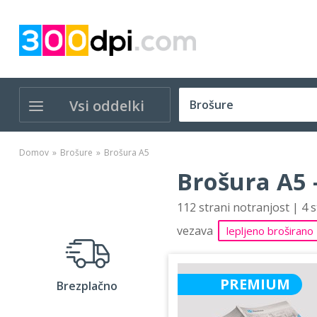
Vsi oddelki
Domov
Brošure
Brošura A5
Brošura A5 
112 strani notranjost | 4 
vezava
lepljeno broširano
PREMIUM
Brezplačno