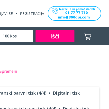
Naročila in pomoč do 19h
01 77 77 710
IJAVI SE
REGISTRACIJA
info@300dpi.com
Išči
Spremeni
anski barvni tisk (4/4)
Digitalni tisk
jestranski barvni tisk (4/4)
Digitalni tisk