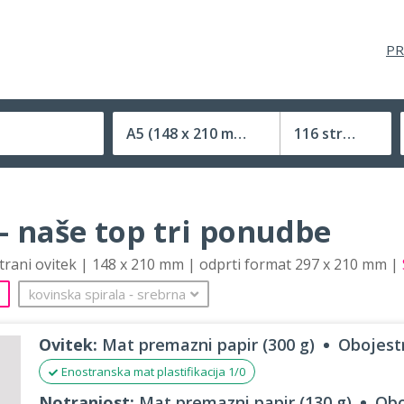
PR
A5
(148 x 210 mm)
116 strani
Velikost (zaprte) tiskovine
– naše top tri ponudbe
strani ovitek | 148 x 210 mm | odprti format 297 x 210 mm |
kovinska spirala
‐
srebrna
Ovitek:
Mat premazni papir (300 g)
Obojestr
Enostranska mat plastifikacija 1/0
Notranjost:
Mat premazni papir (130 g)
Obo