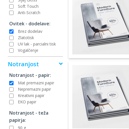
Soft Touch
Anti-Scratch
Ovitek - dodelave:
Brez dodelav
Zlatotisk
UV lak - parcialni tisk
Vogalčenje
Notranjost
Notranjost - papir:
Mat premazni papir
Nepremazni papir
Kreativni papir
EKO papir
Notranjost - teža
papirja:
90 g