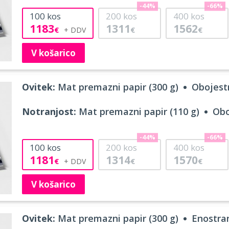
-44%
-66%
100
kos
200
kos
400
kos
1183
1311
1562
€
€
€
V košarico
Ovitek:
Mat premazni papir (300 g)
Obojestr
Notranjost:
Mat premazni papir (110 g)
Obo
-44%
-66%
100
kos
200
kos
400
kos
1181
1314
1570
€
€
€
V košarico
Ovitek:
Mat premazni papir (300 g)
Enostran