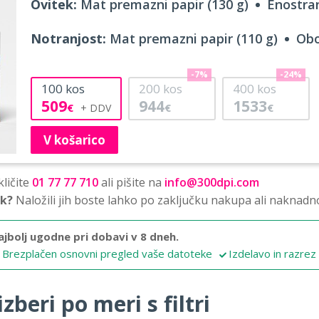
Ovitek:
Mat premazni papir (130 g)
Enostran
Notranjost:
Mat premazni papir (110 g)
Obo
-7%
-24%
100
kos
200
kos
400
kos
509
944
1533
€
€
€
V košarico
ličite
01 77 77 710
ali pišite na
info@300dpi.com
sk?
Naložili jih boste lahko po zaključku nakupa ali naknadn
ajbolj ugodne pri dobavi v 8 dneh.
Brezplačen osnovni pregled vaše datoteke
Izdelavo in razrez
zberi po meri s filtri