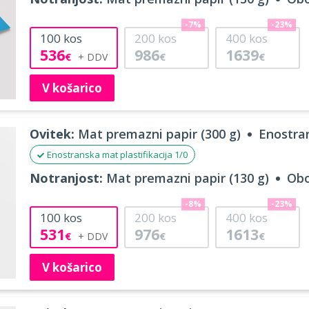
-7%
-23%
100
kos
200
kos
400
kos
536
986
1639
€
€
€
V košarico
Ovitek:
Mat premazni papir (300 g)
Enostran
Enostranska mat plastifikacija 1/0
Notranjost:
Mat premazni papir (130 g)
Obo
-8%
-23%
100
kos
200
kos
400
kos
531
976
1613
€
€
€
V košarico