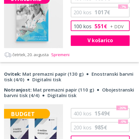
-7%
1017
200
kos
€
551
100
kos
€
V košarico
četrtek, 20. avgusta
Spremeni
Ovitek:
Mat premazni papir (130 g)
Enostranski barvni
tisk (4/0)
Digitalni tisk
Notranjost:
Mat premazni papir (110 g)
Obojestranski
barvni tisk (4/4)
Digitalni tisk
-26%
1549
BUDGET
400
kos
€
-6%
985
200
kos
€