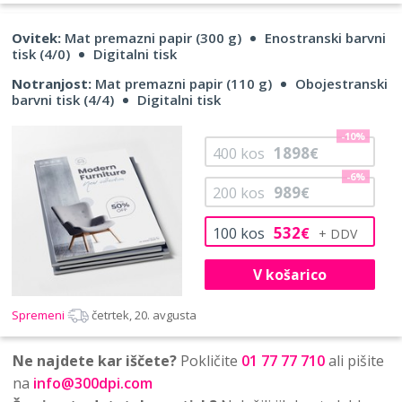
Ovitek:
Mat premazni papir (300 g)
Enostranski barvni
tisk (4/0)
Digitalni tisk
Notranjost:
Mat premazni papir (110 g)
Obojestranski
barvni tisk (4/4)
Digitalni tisk
-10%
1898
400
kos
€
-6%
989
200
kos
€
532
100
kos
€
V košarico
Spremeni
četrtek, 20. avgusta
Ne najdete kar iščete?
Pokličite
01 77 77 710
ali pišite
na
info@300dpi.com