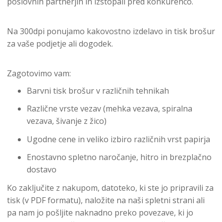
poslovnih partnerjih in izstopali pred konkurenco.
Na 300dpi ponujamo kakovostno izdelavo in tisk brošur
za vaše podjetje ali dogodek.
Zagotovimo vam:
Barvni tisk brošur v različnih tehnikah
Različne vrste vezav (mehka vezava, spiralna
vezava, šivanje z žico)
Ugodne cene in veliko izbiro različnih vrst papirja
Enostavno spletno naročanje, hitro in brezplačno
dostavo
Ko zaključite z nakupom, datoteko, ki ste jo pripravili za
tisk (v PDF formatu), naložite na naši spletni strani ali
pa nam jo pošljite naknadno preko povezave, ki jo