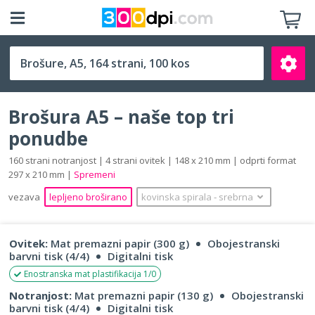
A5 (148 x 210 mm)
Brošura A5 – naše top tri
ponudbe
160 strani notranjost | 4 strani ovitek | 148 x 210 mm | odprti format
297 x 210 mm |
Spremeni
Išči
vezava
lepljeno broširano
kovinska spirala
‐
srebrna
Ovitek:
Mat premazni papir (300 g)
Obojestranski
barvni tisk (4/4)
Digitalni tisk
Enostranska mat plastifikacija 1/0
Notranjost:
Mat premazni papir (130 g)
Obojestranski
barvni tisk (4/4)
Digitalni tisk