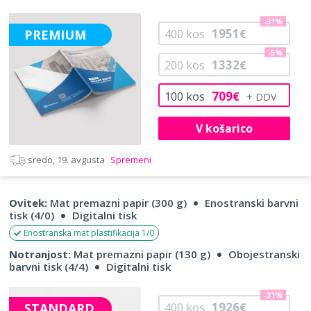
-31%
1951
PREMIUM
400
kos
€
-5%
1332
200
kos
€
709
100
kos
€
V košarico
sredo, 19. avgusta
Spremeni
Ovitek:
Mat premazni papir (300 g)
Enostranski barvni
tisk (4/0)
Digitalni tisk
Enostranska mat plastifikacija 1/0
Notranjost:
Mat premazni papir (130 g)
Obojestranski
barvni tisk (4/4)
Digitalni tisk
-31%
1926
STANDARD
400
kos
€