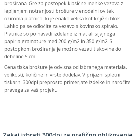
broširana. Gre za postopek klasične mehke vezava z
lepljenjem notranjosti brošure v enodelni ovitek
oziroma platnico, ki je enako velika kot knjižni blok.
Lahko pa se odločite za vezavo s kovinsko spiralo.
Platnice so po navadi izdelane iz mat ali sijajnega
papirja gramature med 200 g/m2 in 350 g/m2. S
postopkom broširanja je možno vezati tiskovine do
debeline 5 cm.
Cena tiska brošure je odvisna od izbranega materiala,
velikosti, količine in vrste dodelav. V prijazni spletni
tiskarni 300dpi preprosto primerjate izdelke in naročite
pravega za vaš projekt.
Zakaj izbrati 300dpi za grafično oblikovanje