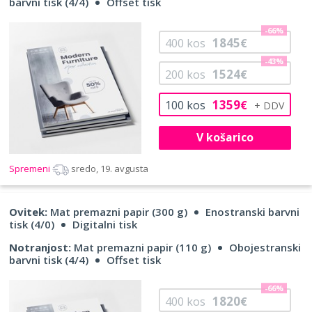
barvni tisk (4/4)
Offset tisk
-66%
1845
400
kos
€
-43%
1524
200
kos
€
1359
100
kos
€
V košarico
Spremeni
sredo, 19. avgusta
Ovitek:
Mat premazni papir (300 g)
Enostranski barvni
tisk (4/0)
Digitalni tisk
Notranjost:
Mat premazni papir (110 g)
Obojestranski
barvni tisk (4/4)
Offset tisk
-66%
1820
400
kos
€