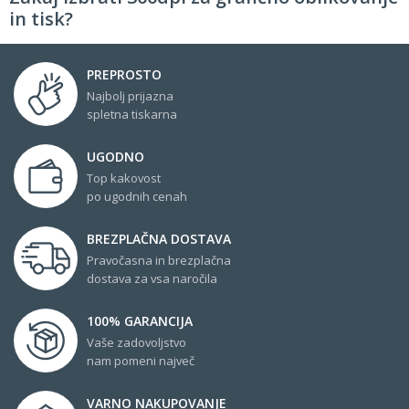
in tisk?
PREPROSTO
Najbolj prijazna
spletna tiskarna
UGODNO
Top kakovost
po ugodnih cenah
BREZPLAČNA DOSTAVA
Pravočasna in brezplačna
dostava za vsa naročila
100% GARANCIJA
Vaše zadovoljstvo
nam pomeni največ
VARNO NAKUPOVANJE