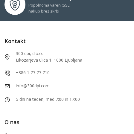
Popolnoma varen (SSL)
nakup brez skrbi
Kontakt
300 dpi, d.o.o.
Likozarjeva ulica 1, 1000 Ljubljana
+386 1 77 77 710
info@300dpi.com
5 dni na teden, med 7:00 in 17:00
O nas