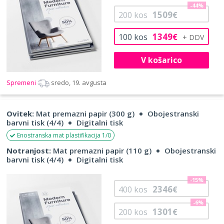
-44%
1509
200
kos
€
1349
100
kos
€
V košarico
Spremeni
sredo, 19. avgusta
Ovitek:
Mat premazni papir (300 g)
Obojestranski
barvni tisk (4/4)
Digitalni tisk
Enostranska mat plastifikacija 1/0
Notranjost:
Mat premazni papir (110 g)
Obojestranski
barvni tisk (4/4)
Digitalni tisk
-15%
2346
400
kos
€
-6%
1301
200
kos
€