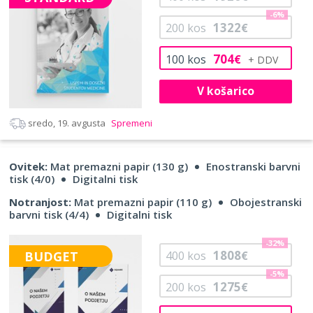
-6%
1322
200
kos
€
704
100
kos
€
V košarico
sredo, 19. avgusta
Spremeni
Ovitek:
Mat premazni papir (130 g)
Enostranski barvni
tisk (4/0)
Digitalni tisk
Notranjost:
Mat premazni papir (110 g)
Obojestranski
barvni tisk (4/4)
Digitalni tisk
-32%
1808
BUDGET
400
kos
€
-5%
1275
200
kos
€