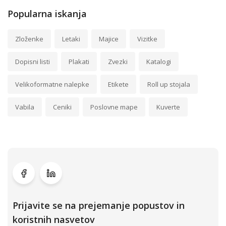
Popularna iskanja
Zloženke
Letaki
Majice
Vizitke
Dopisni listi
Plakati
Zvezki
Katalogi
Velikoformatne nalepke
Etikete
Roll up stojala
Vabila
Ceniki
Poslovne mape
Kuverte
Prijavite se na prejemanje popustov in
koristnih nasvetov