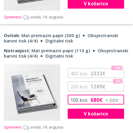
V košarico
Spremeni
sredo, 19. avgusta
Ovitek:
Mat premazni papir (300 g)
Obojestranski
barvni tisk (4/4)
Digitalni tisk
Notranjost:
Mat premazni papir (110 g)
Obojestranski
barvni tisk (4/4)
Digitalni tisk
-14%
2332
400
kos
€
-5%
1289
200
kos
€
680
100
kos
€
V košarico
Spremeni
sredo, 19. avgusta