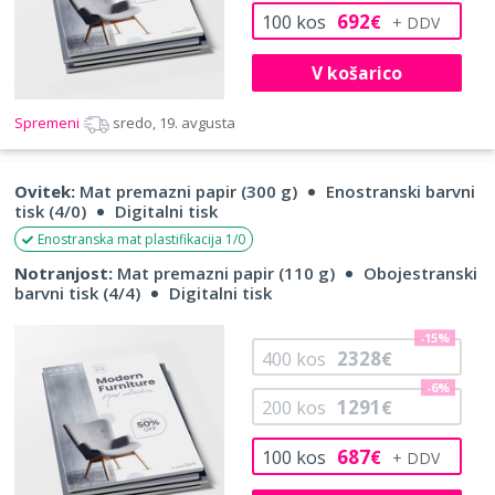
692
100
kos
€
V košarico
Spremeni
sredo, 19. avgusta
Ovitek:
Mat premazni papir (300 g)
Enostranski barvni
tisk (4/0)
Digitalni tisk
Enostranska mat plastifikacija 1/0
Notranjost:
Mat premazni papir (110 g)
Obojestranski
barvni tisk (4/4)
Digitalni tisk
-15%
2328
400
kos
€
-6%
1291
200
kos
€
687
100
kos
€