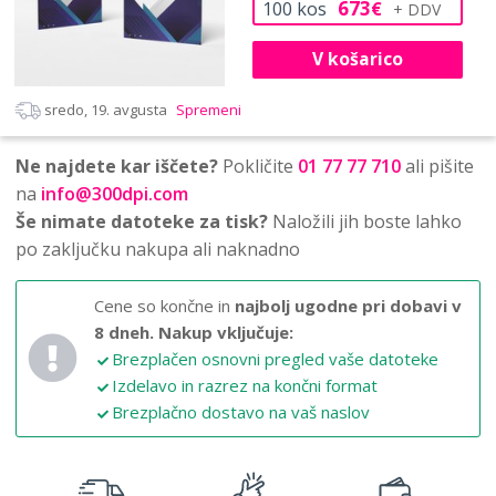
673
100
kos
€
V košarico
sredo, 19. avgusta
Spremeni
Ne najdete kar iščete?
Pokličite
01 77 77 710
ali pišite
na
info@300dpi.com
Še nimate datoteke za tisk?
Naložili jih boste lahko
po zaključku nakupa ali naknadno
Cene so končne in
najbolj ugodne pri dobavi v
8 dneh.
Nakup vključuje:
Brezplačen osnovni pregled vaše datoteke
Izdelavo in razrez na končni format
Brezplačno dostavo na vaš naslov