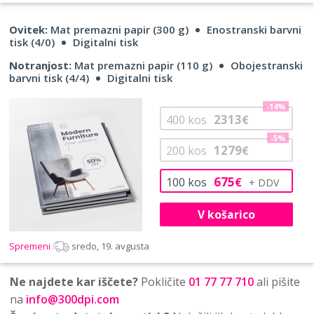
Ovitek:
Mat premazni papir (300 g)
Enostranski barvni
tisk (4/0)
Digitalni tisk
Notranjost:
Mat premazni papir (110 g)
Obojestranski
barvni tisk (4/4)
Digitalni tisk
-14%
2313
400
kos
€
-5%
1279
200
kos
€
675
100
kos
€
V košarico
Spremeni
sredo, 19. avgusta
Ne najdete kar iščete?
Pokličite
01 77 77 710
ali pišite
na
info@300dpi.com