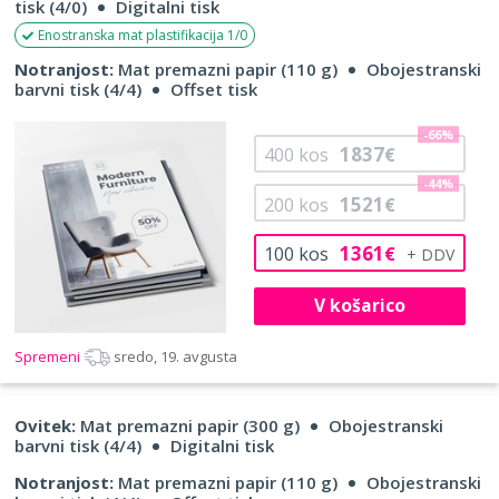
tisk (4/0)
Digitalni tisk
Enostranska mat plastifikacija 1/0
Notranjost:
Mat premazni papir (110 g)
Obojestranski
barvni tisk (4/4)
Offset tisk
-66%
1837
400
kos
€
-44%
1521
200
kos
€
1361
100
kos
€
V košarico
Spremeni
sredo, 19. avgusta
Ovitek:
Mat premazni papir (300 g)
Obojestranski
barvni tisk (4/4)
Digitalni tisk
Notranjost:
Mat premazni papir (110 g)
Obojestranski