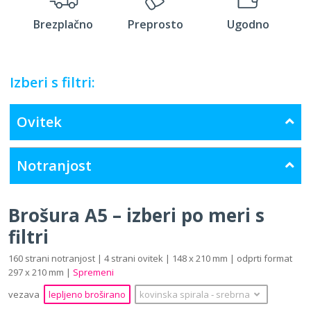
Brezplačno
Preprosto
Ugodno
Izberi s filtri:
Ovitek
Notranjost
Brošura A5 – izberi po meri s
filtri
160 strani notranjost | 4 strani ovitek | 148 x 210 mm | odprti format
297 x 210 mm |
Spremeni
vezava
lepljeno broširano
kovinska spirala
‐
srebrna