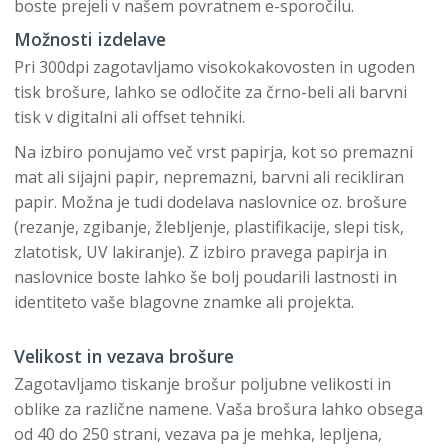
boste prejeli v našem povratnem e-sporočilu.
Možnosti izdelave
Pri 300dpi zagotavljamo visokokakovosten in ugoden
tisk brošure, lahko se odločite za črno-beli ali barvni
tisk v digitalni ali offset tehniki.
Na izbiro ponujamo več vrst papirja, kot so premazni
mat ali sijajni papir, nepremazni, barvni ali recikliran
papir. Možna je tudi dodelava naslovnice oz. brošure
(rezanje, zgibanje, žlebljenje, plastifikacije, slepi tisk,
zlatotisk, UV lakiranje). Z izbiro pravega papirja in
naslovnice boste lahko še bolj poudarili lastnosti in
identiteto vaše blagovne znamke ali projekta.
Velikost in vezava brošure
Zagotavljamo tiskanje brošur poljubne velikosti in
oblike za različne namene. Vaša brošura lahko obsega
od 40 do 250 strani, vezava pa je mehka, lepljena,