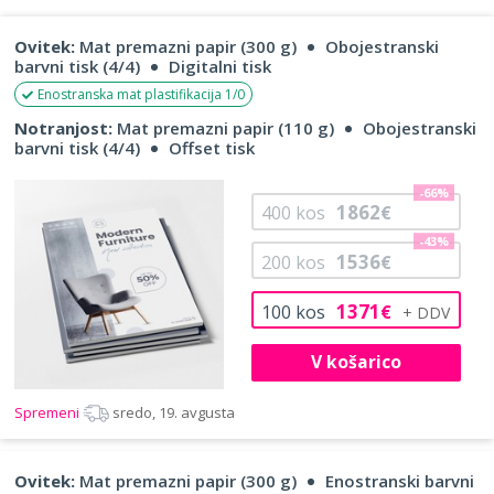
Ovitek:
Mat premazni papir (300 g)
Obojestranski
barvni tisk (4/4)
Digitalni tisk
Enostranska mat plastifikacija 1/0
Notranjost:
Mat premazni papir (110 g)
Obojestranski
barvni tisk (4/4)
Offset tisk
-66%
1862
400
kos
€
-43%
1536
200
kos
€
1371
100
kos
€
V košarico
Spremeni
sredo, 19. avgusta
Ovitek:
Mat premazni papir (300 g)
Enostranski barvni