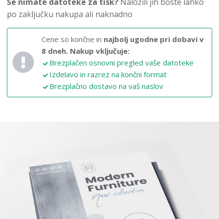
Še nimate datoteke za tisk?
Naložili jih boste lahko
po zaključku nakupa ali naknadno
Cene so končne in
najbolj ugodne pri dobavi v
8 dneh.
Nakup vključuje:
Brezplačen osnovni pregled vaše datoteke
Izdelavo in razrez na končni format
Brezplačno dostavo na vaš naslov