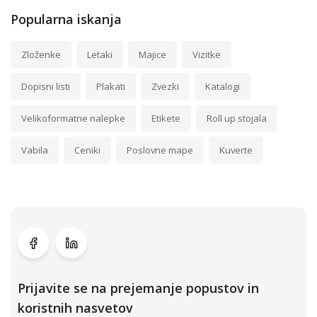
Popularna iskanja
Zloženke
Letaki
Majice
Vizitke
Dopisni listi
Plakati
Zvezki
Katalogi
Velikoformatne nalepke
Etikete
Roll up stojala
Vabila
Ceniki
Poslovne mape
Kuverte
Prijavite se na prejemanje popustov in
koristnih nasvetov