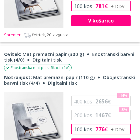
781
100
kos
€
V košarico
Spremeni
četrtek, 20. avgusta
Ovitek:
Mat premazni papir (300 g)
Enostranski barvni
tisk (4/0)
Digitalni tisk
Enostranska mat plastifikacija 1/0
Notranjost:
Mat premazni papir (110 g)
Obojestranski
barvni tisk (4/4)
Digitalni tisk
-14%
2656
400
kos
€
-5%
1467
200
kos
€
776
100
kos
€