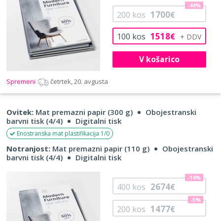
-44%
1700
200
kos
€
1518
100
kos
€
V košarico
Spremeni
četrtek, 20. avgusta
Ovitek:
Mat premazni papir (300 g)
Obojestranski
barvni tisk (4/4)
Digitalni tisk
Enostranska mat plastifikacija 1/0
Notranjost:
Mat premazni papir (110 g)
Obojestranski
barvni tisk (4/4)
Digitalni tisk
-14%
2674
400
kos
€
-5%
1477
200
kos
€