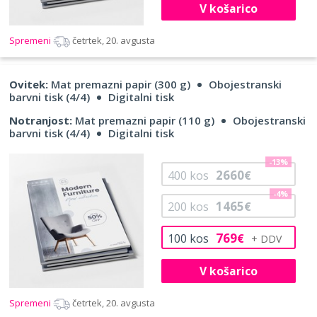
V košarico
Spremeni
četrtek, 20. avgusta
Ovitek:
Mat premazni papir (300 g)
Obojestranski
barvni tisk (4/4)
Digitalni tisk
Notranjost:
Mat premazni papir (110 g)
Obojestranski
barvni tisk (4/4)
Digitalni tisk
-13%
2660
400
kos
€
-4%
1465
200
kos
€
769
100
kos
€
V košarico
Spremeni
četrtek, 20. avgusta