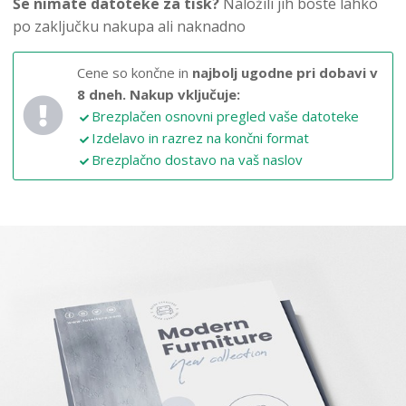
Še nimate datoteke za tisk?
Naložili jih boste lahko
po zaključku nakupa ali naknadno
Cene so končne in
najbolj ugodne pri dobavi v
8 dneh.
Nakup vključuje:
Brezplačen osnovni pregled vaše datoteke
Izdelavo in razrez na končni format
Brezplačno dostavo na vaš naslov