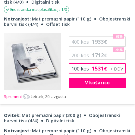
tisk (4/0)
Digitalni tisk
Enostranska mat plastifikacija 1/0
Notranjost:
Mat premazni papir (110 g)
Obojestranski
barvni tisk (4/4)
Offset tisk
-68%
1933
400
kos
€
-44%
1712
200
kos
€
1531
100
kos
€
V košarico
Spremeni
četrtek, 20. avgusta
Ovitek:
Mat premazni papir (300 g)
Obojestranski
barvni tisk (4/4)
Digitalni tisk
Notranjost:
Mat premazni papir (110 g)
Obojestranski