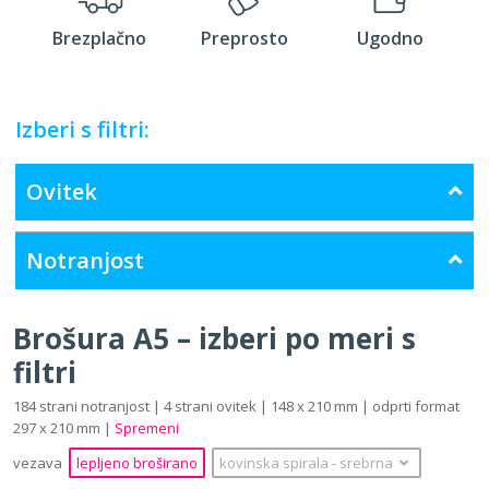
Brezplačno
Preprosto
Ugodno
Izberi s filtri:
Ovitek
Notranjost
Brošura A5 – izberi po meri s
filtri
184 strani notranjost | 4 strani ovitek | 148 x 210 mm | odprti format
297 x 210 mm |
Spremeni
vezava
lepljeno broširano
kovinska spirala
‐
srebrna