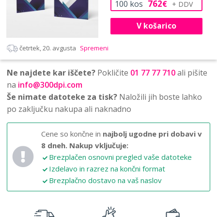
762
100
kos
€
V košarico
četrtek, 20. avgusta
Spremeni
Ne najdete kar iščete?
Pokličite
01 77 77 710
ali pišite
na
info@300dpi.com
Še nimate datoteke za tisk?
Naložili jih boste lahko
po zaključku nakupa ali naknadno
Cene so končne in
najbolj ugodne pri dobavi v
8 dneh.
Nakup vključuje:
Brezplačen osnovni pregled vaše datoteke
Izdelavo in razrez na končni format
Brezplačno dostavo na vaš naslov