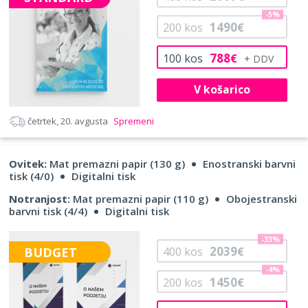
-5%
1490
200
kos
€
788
100
kos
€
V košarico
četrtek, 20. avgusta
Spremeni
Ovitek:
Mat premazni papir (130 g)
Enostranski barvni
tisk (4/0)
Digitalni tisk
Notranjost:
Mat premazni papir (110 g)
Obojestranski
barvni tisk (4/4)
Digitalni tisk
-33%
2039
BUDGET
400
kos
€
-4%
1450
200
kos
€