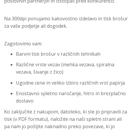
poslovnih partnerjih in izstopali pred konkurenco.
Na 300dpi ponujamo kakovostno izdelavo in tisk brošur
za vaše podjetje ali dogodek.
Zagotovimo vam:
Barvni tisk brošur v različnih tehnikah
Različne vrste vezav (mehka vezava, spiralna
vezava, šivanje z žico)
Ugodne cene in veliko izbiro različnih vrst papirja
Enostavno spletno naročanje, hitro in brezplačno
dostavo
Ko zaključite z nakupom, datoteko, ki ste jo pripravili za
tisk (v PDF formatu), naložite na naši spletni strani ali
pa nam jo pošljite naknadno preko povezave, ki jo