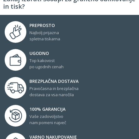
in tisk?
PREPROSTO
Najbolj prijazna
spletna tiskarna
UGODNO
Top kakovost
po ugodnih cenah
BREZPLAČNA DOSTAVA
Pravočasna in brezplačna
dostava za vsa naročila
100% GARANCIJA
Vaše zadovoljstvo
nam pomeni največ
VARNO NAKUPOVANJE