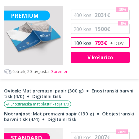
-35%
2031
PREMIUM
400
kos
€
-5%
1500
200
kos
€
793
100
kos
€
V košarico
četrtek, 20. avgusta
Spremeni
Ovitek:
Mat premazni papir (300 g)
Enostranski barvni
tisk (4/0)
Digitalni tisk
Enostranska mat plastifikacija 1/0
Notranjost:
Mat premazni papir (130 g)
Obojestranski
barvni tisk (4/4)
Digitalni tisk
-36%
2007
STANDARD
400
kos
€