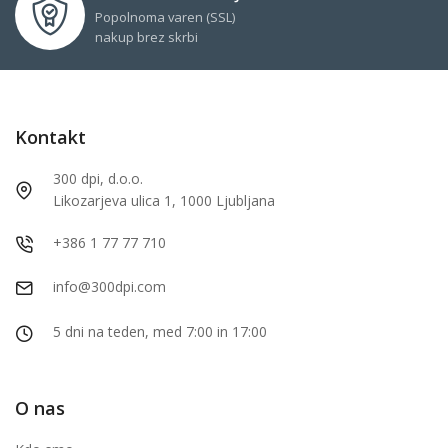
Popolnoma varen (SSL)
nakup brez skrbi
Kontakt
300 dpi, d.o.o.
Likozarjeva ulica 1, 1000 Ljubljana
+386 1 77 77 710
info@300dpi.com
5 dni na teden, med 7:00 in 17:00
O nas