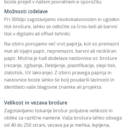
boste prejeli v našem povratnem e-sporočilu.
Možnosti izdelave
Pri 300dpi zagotavljamo visokokakovosten in ugoden
tisk brošure, lahko se odločite za črno-beli ali barvni
tisk v digitalni ali offset tehniki.
Na izbiro ponujamo več vrst papirja, kot so premazni
mat ali sijajni papir, nepremazni, barvni ali recikliran
papir. Možna je tudi dodelava naslovnice oz. brošure
(rezanje, zgibanje, žlebljenje, plastifikacije, slepi tisk,
zlatotisk, UV lakiranje). Z izbiro pravega papirja in
naslovnice boste lahko še bolj poudarili lastnosti in
identiteto vaše blagovne znamke ali projekta.
Velikost in vezava brošure
Zagotavljamo tiskanje brošur poljubne velikosti in
oblike za različne namene. Vaša brošura lahko obsega
od 40 do 250 strani, vezava pa je mehka, lepljena,