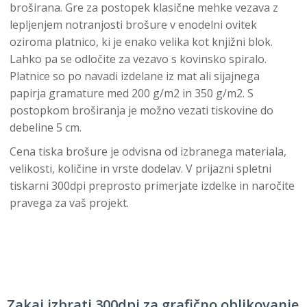
broširana. Gre za postopek klasične mehke vezava z
lepljenjem notranjosti brošure v enodelni ovitek
oziroma platnico, ki je enako velika kot knjižni blok.
Lahko pa se odločite za vezavo s kovinsko spiralo.
Platnice so po navadi izdelane iz mat ali sijajnega
papirja gramature med 200 g/m2 in 350 g/m2. S
postopkom broširanja je možno vezati tiskovine do
debeline 5 cm.
Cena tiska brošure je odvisna od izbranega materiala,
velikosti, količine in vrste dodelav. V prijazni spletni
tiskarni 300dpi preprosto primerjate izdelke in naročite
pravega za vaš projekt.
Zakaj izbrati 300dpi za grafično oblikovanje