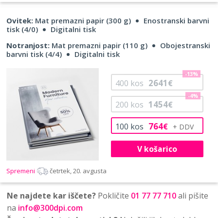
Ovitek:
Mat premazni papir (300 g)
Enostranski barvni
tisk (4/0)
Digitalni tisk
Notranjost:
Mat premazni papir (110 g)
Obojestranski
barvni tisk (4/4)
Digitalni tisk
-13%
2641
400
kos
€
-4%
1454
200
kos
€
764
100
kos
€
V košarico
Spremeni
četrtek, 20. avgusta
Ne najdete kar iščete?
Pokličite
01 77 77 710
ali pišite
na
info@300dpi.com