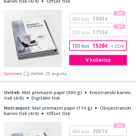
barvni tisk (4/4)
Offset tisk
-68%
1941
400
kos
€
-43%
1715
200
kos
€
1528
100
kos
€
V košarico
Spremeni
četrtek, 20. avgusta
Ovitek:
Mat premazni papir (300 g)
Enostranski barvni
tisk (4/0)
Digitalni tisk
Notranjost:
Mat premazni papir (110 g)
Obojestranski
barvni tisk (4/4)
Offset tisk
-66%
2051
400
kos
€