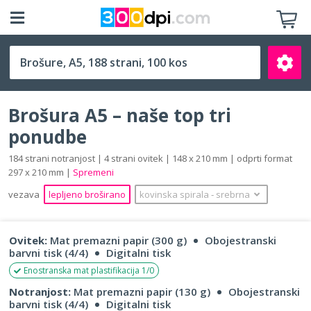
A5 (148 x 210 mm)
Brošura A5 – naše top tri
ponudbe
184 strani notranjost | 4 strani ovitek | 148 x 210 mm | odprti format
297 x 210 mm |
Spremeni
Išči
vezava
lepljeno broširano
kovinska spirala
‐
srebrna
Ovitek:
Mat premazni papir (300 g)
Obojestranski
barvni tisk (4/4)
Digitalni tisk
Enostranska mat plastifikacija 1/0
Notranjost:
Mat premazni papir (130 g)
Obojestranski
barvni tisk (4/4)
Digitalni tisk