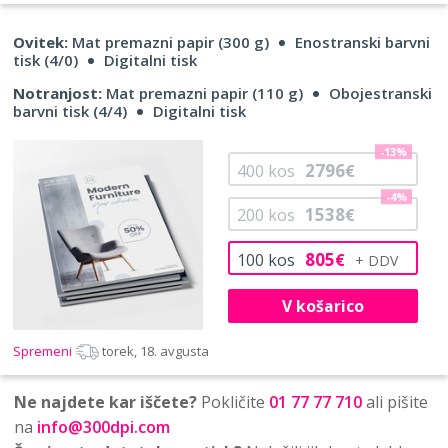
Ovitek:
Mat premazni papir (300 g)
Enostranski barvni
tisk (4/0)
Digitalni tisk
Notranjost:
Mat premazni papir (110 g)
Obojestranski
barvni tisk (4/4)
Digitalni tisk
-13%
2796
400
kos
€
-4%
1538
200
kos
€
805
100
kos
€
V košarico
Spremeni
torek, 18. avgusta
Ne najdete kar iščete?
Pokličite
01 77 77 710
ali pišite
na
info@300dpi.com