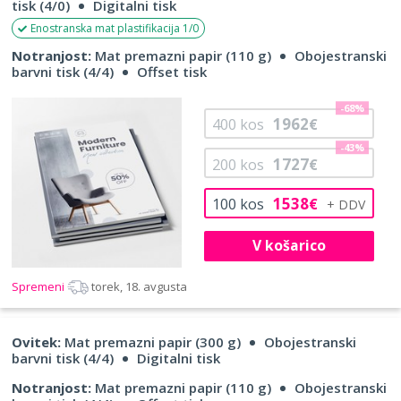
tisk (4/0)
Digitalni tisk
Enostranska mat plastifikacija 1/0
Notranjost:
Mat premazni papir (110 g)
Obojestranski
barvni tisk (4/4)
Offset tisk
-68%
1962
400
kos
€
-43%
1727
200
kos
€
1538
100
kos
€
V košarico
Spremeni
torek, 18. avgusta
Ovitek:
Mat premazni papir (300 g)
Obojestranski
barvni tisk (4/4)
Digitalni tisk
Notranjost:
Mat premazni papir (110 g)
Obojestranski