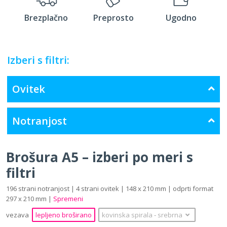
Brezplačno
Preprosto
Ugodno
Izberi s filtri:
Ovitek
Notranjost
Brošura A5 – izberi po meri s
filtri
196 strani notranjost | 4 strani ovitek | 148 x 210 mm | odprti format
297 x 210 mm |
Spremeni
vezava
lepljeno broširano
kovinska spirala
‐
srebrna