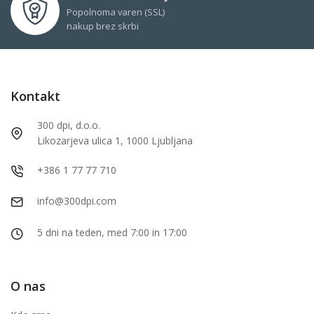
Popolnoma varen (SSL)
nakup brez skrbi
Kontakt
300 dpi, d.o.o.
Likozarjeva ulica 1, 1000 Ljubljana
+386 1 77 77 710
info@300dpi.com
5 dni na teden, med 7:00 in 17:00
O nas