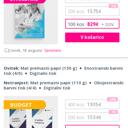
-5%
1575
200
kos
€
829
100
kos
€
V košarico
torek, 18. avgusta
Spremeni
Ovitek:
Mat premazni papir (130 g)
Enostranski barvni
tisk (4/0)
Digitalni tisk
Notranjost:
Mat premazni papir (110 g)
Obojestranski
barvni tisk (4/4)
Digitalni tisk
-39%
1935
BUDGET
400
kos
€
-4%
1534
200
kos
€