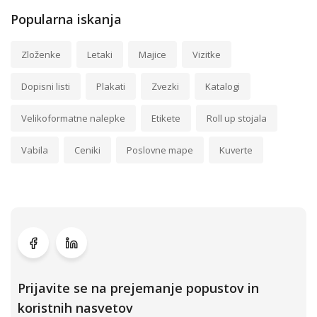
Popularna iskanja
Zloženke
Letaki
Majice
Vizitke
Dopisni listi
Plakati
Zvezki
Katalogi
Velikoformatne nalepke
Etikete
Roll up stojala
Vabila
Ceniki
Poslovne mape
Kuverte
Prijavite se na prejemanje popustov in
koristnih nasvetov