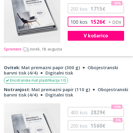
-43%
1715
200
kos
€
1526
100
kos
€
V košarico
Spremeni
torek, 18. avgusta
Ovitek:
Mat premazni papir (300 g)
Obojestranski
barvni tisk (4/4)
Digitalni tisk
Enostranska mat plastifikacija 1/0
Notranjost:
Mat premazni papir (110 g)
Obojestranski
barvni tisk (4/4)
Digitalni tisk
-13%
2829
400
kos
€
-5%
1560
200
kos
€