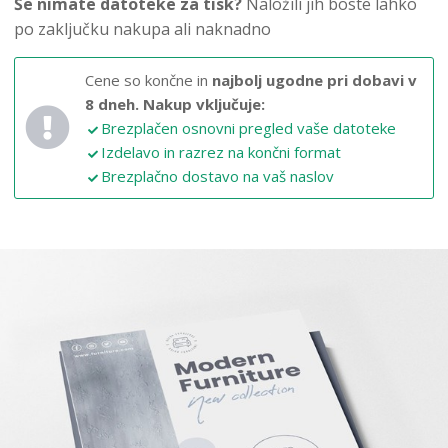
Še nimate datoteke za tisk?
Naložili jih boste lahko
po zaključku nakupa ali naknadno
Cene so končne in
najbolj ugodne pri dobavi v
8 dneh.
Nakup vključuje:
Brezplačen osnovni pregled vaše datoteke
Izdelavo in razrez na končni format
Brezplačno dostavo na vaš naslov