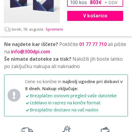
803
100
kos
€
V košarico
torek, 18. avgusta
Spremeni
Ne najdete kar iščete?
Pokličite
01 77 77 710
ali pišite
na
info@300dpi.com
Še nimate datoteke za tisk?
Naložili jih boste lahko
po zaključku nakupa ali naknadno
Cene so končne in
najbolj ugodne pri dobavi v
8 dneh.
Nakup vključuje:
Brezplačen osnovni pregled vaše datoteke
Izdelavo in razrez na končni format
Brezplačno dostavo na vaš naslov