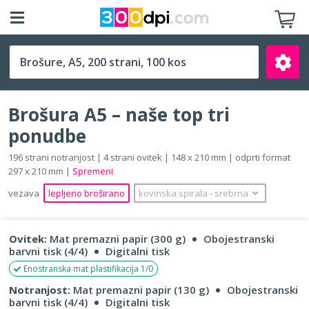
A5 (148 x 210 mm)
Brošura A5 – naše top tri
ponudbe
196 strani notranjost | 4 strani ovitek | 148 x 210 mm | odprti format
297 x 210 mm |
Spremeni
Išči
vezava
lepljeno broširano
kovinska spirala
‐
srebrna
Ovitek:
Mat premazni papir (300 g)
Obojestranski
barvni tisk (4/4)
Digitalni tisk
Enostranska mat plastifikacija 1/0
Notranjost:
Mat premazni papir (130 g)
Obojestranski
barvni tisk (4/4)
Digitalni tisk