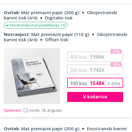
Ovitek:
Mat premazni papir (300 g)
Obojestranski
barvni tisk (4/4)
Digitalni tisk
Enostranska mat plastifikacija 1/0
Notranjost:
Mat premazni papir (110 g)
Obojestranski
barvni tisk (4/4)
Offset tisk
-67%
1986
400
kos
€
-43%
1742
200
kos
€
1548
100
kos
€
V košarico
Spremeni
torek, 18. avgusta
Ovitek:
Mat premazni papir (300 g)
Enostranski barvni