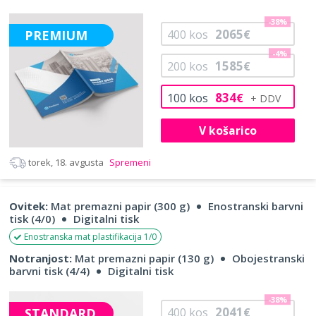
-38%
2065
PREMIUM
400
kos
€
-4%
1585
200
kos
€
834
100
kos
€
V košarico
torek, 18. avgusta
Spremeni
Ovitek:
Mat premazni papir (300 g)
Enostranski barvni
tisk (4/0)
Digitalni tisk
Enostranska mat plastifikacija 1/0
Notranjost:
Mat premazni papir (130 g)
Obojestranski
barvni tisk (4/4)
Digitalni tisk
-38%
2041
STANDARD
400
kos
€