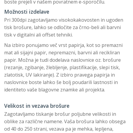
boste prejeli v našem povratnem e-sporočilu.
Možnosti izdelave
Pri 300dpi zagotavljamo visokokakovosten in ugoden
tisk brošure, lahko se odločite za črno-beli ali barvni
tisk v digitalni ali offset tehniki.
Na izbiro ponujamo več vrst papirja, kot so premazni
mat ali sijajni papir, nepremazni, barvni ali recikliran
papir. Možna je tudi dodelava naslovnice oz. brošure
(rezanje, zgibanje, žlebljenje, plastifikacije, slepi tisk,
zlatotisk, UV lakiranje). Z izbiro pravega papirja in
naslovnice boste lahko še bolj poudarili lastnosti in
identiteto vaše blagovne znamke ali projekta.
Velikost in vezava brošure
Zagotavljamo tiskanje brošur poljubne velikosti in
oblike za različne namene. Vaša brošura lahko obsega
od 40 do 250 strani, vezava pa je mehka, lepljena,