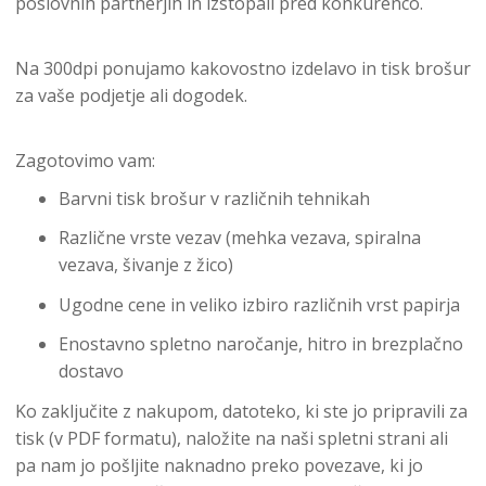
poslovnih partnerjih in izstopali pred konkurenco.
Na 300dpi ponujamo kakovostno izdelavo in tisk brošur
za vaše podjetje ali dogodek.
Zagotovimo vam:
Barvni tisk brošur v različnih tehnikah
Različne vrste vezav (mehka vezava, spiralna
vezava, šivanje z žico)
Ugodne cene in veliko izbiro različnih vrst papirja
Enostavno spletno naročanje, hitro in brezplačno
dostavo
Ko zaključite z nakupom, datoteko, ki ste jo pripravili za
tisk (v PDF formatu), naložite na naši spletni strani ali
pa nam jo pošljite naknadno preko povezave, ki jo