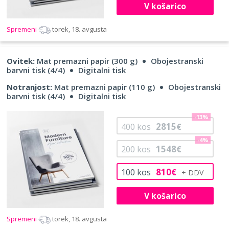
V košarico
Spremeni
torek, 18. avgusta
Ovitek:
Mat premazni papir (300 g)
Obojestranski
barvni tisk (4/4)
Digitalni tisk
Notranjost:
Mat premazni papir (110 g)
Obojestranski
barvni tisk (4/4)
Digitalni tisk
-13%
2815
400
kos
€
-4%
1548
200
kos
€
810
100
kos
€
V košarico
Spremeni
torek, 18. avgusta