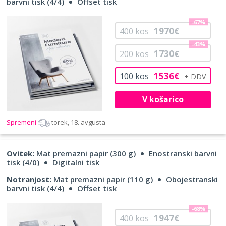
barvni tisk (4/4)
Offset tisk
-67%
1970
400
kos
€
-43%
1730
200
kos
€
1536
100
kos
€
V košarico
Spremeni
torek, 18. avgusta
Ovitek:
Mat premazni papir (300 g)
Enostranski barvni
tisk (4/0)
Digitalni tisk
Notranjost:
Mat premazni papir (110 g)
Obojestranski
barvni tisk (4/4)
Offset tisk
-68%
1947
400
kos
€