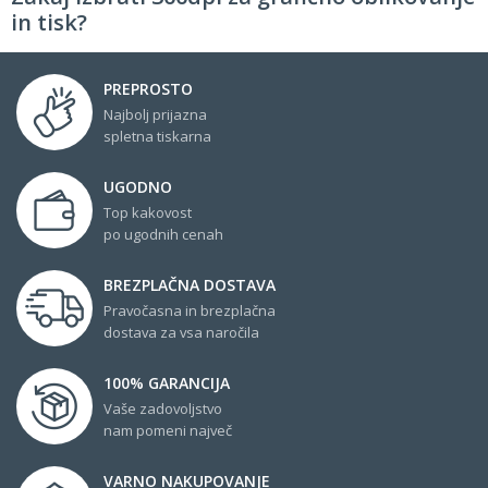
in tisk?
PREPROSTO
Najbolj prijazna
spletna tiskarna
UGODNO
Top kakovost
po ugodnih cenah
BREZPLAČNA DOSTAVA
Pravočasna in brezplačna
dostava za vsa naročila
100% GARANCIJA
Vaše zadovoljstvo
nam pomeni največ
VARNO NAKUPOVANJE