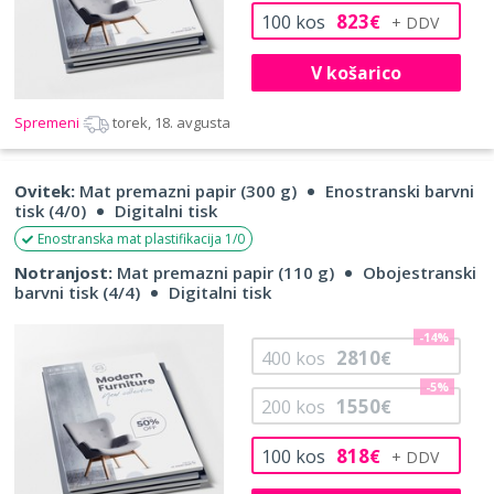
823
100
kos
€
V košarico
Spremeni
torek, 18. avgusta
Ovitek:
Mat premazni papir (300 g)
Enostranski barvni
tisk (4/0)
Digitalni tisk
Enostranska mat plastifikacija 1/0
Notranjost:
Mat premazni papir (110 g)
Obojestranski
barvni tisk (4/4)
Digitalni tisk
-14%
2810
400
kos
€
-5%
1550
200
kos
€
818
100
kos
€