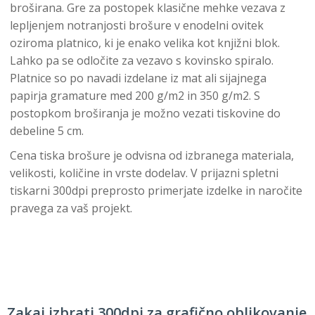
broširana. Gre za postopek klasične mehke vezava z
lepljenjem notranjosti brošure v enodelni ovitek
oziroma platnico, ki je enako velika kot knjižni blok.
Lahko pa se odločite za vezavo s kovinsko spiralo.
Platnice so po navadi izdelane iz mat ali sijajnega
papirja gramature med 200 g/m2 in 350 g/m2. S
postopkom broširanja je možno vezati tiskovine do
debeline 5 cm.
Cena tiska brošure je odvisna od izbranega materiala,
velikosti, količine in vrste dodelav. V prijazni spletni
tiskarni 300dpi preprosto primerjate izdelke in naročite
pravega za vaš projekt.
Zakaj izbrati 300dpi za grafično oblikovanje